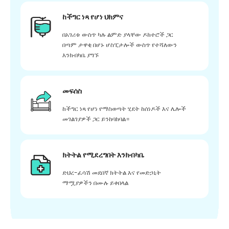
ከችግር ነጻ የሆነ ህክምና
በአገሪቱ ውስጥ ካሉ ልምድ ያላቸው ዶክተሮች ጋር
በጣም ታዋቂ በሆኑ ሆስፒታሎች ውስጥ የተሻለውን
እንክብካቤ ያግኙ
መፍሰስ
ከችግር ነጻ የሆነ የማስወጣት ሂደት ከሰነዶች እና ሌሎች
መገልገያዎች ጋር ይንከባከባል።
ክትትል የሚደረግበት እንክብካቤ
ድህረ-ፈሳሽ መደበኛ ክትትል እና የመድኃኒት
ማሟያዎችን በሙሉ ይቀበላል