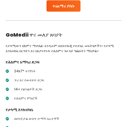
ተጨማሪ ያስሱ
GoMedii
ዋና መለያ ጸባያት
የታካሚውን ህክምና ማቃለል፣ እንዲሁም በቴክኖሎጂ የተደገፈ መፍትሄዎችን፣ የታካሚ
እንክብካቤ ስርዓትን እና በእያንዳንዱ የሕክምና ጉዞ ላይ ግልፅነትን ማስቻል።
የሕክምና አማካሪ ድጋፍ
24x7* ተገኝነት
ጥሪ እና የውይይት ድጋፍ
14+ የቋንቋዎች ድጋፍ
የሕክምና ምክሮች
የታካሚ እንክብካቤ
በሆስፒታል ውስጥ ታማኝ ሰራተኞች