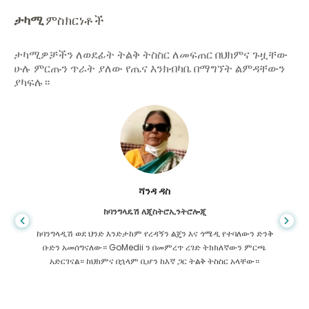
ታካሚ
ምስክርነቶች
ታካሚዎቻችን ለወደፊት ትልቅ ትስስር ለመፍጠር በህክምና ጉዟቸው
ሁሉ ምርጡን ጥራት ያለው የጤና እንክብካቤ በማግኘት ልምዳቸውን
ያካፍሉ።
ሻንዳ ዳስ
ከባንግላዴሽ ለጂስትሮኢንትሮሎጂ
ከባንግላዲሽ ወደ ህንድ እንድታከም የረዳኝን ልጄን እና ጎሜዲ የተባለውን ድንቅ
ቡድን አመሰግናለው። GoMedii ን በመምረጥ ረገድ ትክክለኛውን ምርጫ
አድርገናል። ከህክምና በኋላም ቢሆን ከእኛ ጋር ትልቅ ትስስር አላቸው።