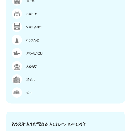
ቼናይ
ኮልካታ
ሃይደራባድ
ባንጋሎር
ቻንዲጋርህ
እድለኛ
ጃፑር
ፑን
እንዴት እንደሚሰራ
እርስዎን ለመርዳት