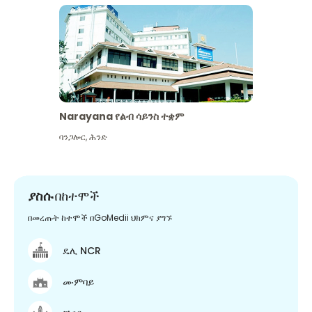
Narayana የልብ ሳይንስ ተቋም
ባንጋሎር
,
ሕንድ
ያስሱ
በከተሞች
በመረጡት ከተሞች በGoMedii ህክምና ያግኙ
ዴሊ NCR
ሙምባይ