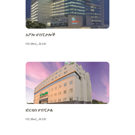
አፖሎ ሆስፒታሎች
ባንጋሎር
,
ሕንድ
ተጨማሪ ይመልከቱ
ፎርቲስ ሆስፒታል
ባንጋሎር
,
ሕንድ