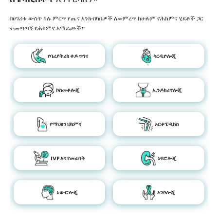
በሀገሪቱ ውስጥ ካሉ ምርጥ የጤና እንክብካቤዎች ለመምረጥ ከሁሉም የሕክምና ሂደቶች ጋር
ተመጣጣኝ የሕክምና አማራጮች።
የባሪያትሪክ ቀዶ ጥገና
ካርዲዮሎጂ
ኮስመቶሎጂ
ኢንዶክሪኖሎጂ
የማህፀን ህክምና
ኦርቶፔዲክስ
IVF እና የመራባት
ኔፍሮሎጂ
ኒውሮሎጂ
ኦንኮሎጂ