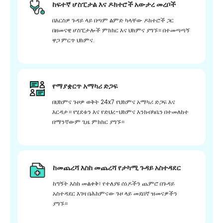
ከፍተኛ ሆስፒታል እና ዶክተሮች አውታረ መረቦች
በእርስዎ ጉዳይ ላይ በጣም ልምድ ካላቸው ዶክተሮች ጋር
በዘመናዊ ሆስፒታሎች ምክክር እና ህክምና ያግኙ። በተመጣጣኝ
ዋጋ ምርጥ ህክምና.
የማያቋርጥ አማካሪ ድጋፍ
በህክምና ጉዞዎ ወቅት 24x7 የህክምና አማካሪ ድጋፍ እና
እርዳታ። የሂደቱን እና የድህረ-ህክምና እንክብካቤን በተመለከተ
በማንኛውም ጊዜ ምክክር ያግኙ።
ከመጨረሻ እስከ መጨረሻ የታካሚ ጉዳይ አስተዳደር
ከግኝት እስከ መልቀቅ፣ የተለያዩ ሰነዶችን ጨምሮ በጉዳይ
አስተዳደር እገዛ በሕክምናው ጉዞ ላይ መደበኛ ዝመናዎችን
ያግኙ።