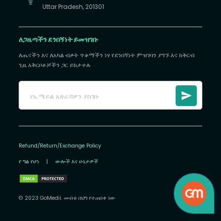
Uttar Pradesh, 201301
ለጋዜጣችን ደንበኝነት ይመዝገቡ
ለጤናችን እና ለአካል ብቃት ጥቆማችን ነፃ የደንበኝነት ምዝገባን ያግኙ እና ከቅርብ
ጊዜ አቅርቦቶቻችን ጋር ይከታተሉ
Refund/Return/Exchange Policy
የ ግል የሆነ
|
ውሎች እና ሁኔታዎች
© 2023 GoMedii. መብቱ በህግ የተጠበቀ ነው