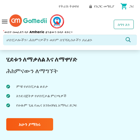
shopping_cart
የትራክ ትዕዛዝ
የአጋር መግቢያ
ጋሪ
menu
ስግን እን
*
ውስጥ በመፈለግ ላይ
Amharic
ቋንቋውን ከላይ ቀይር።
ሂደቱን ለማቃለል እና ለማዋሃድ
ሕክምናውን ለማግኘት
ምቹ የሆስፒታል ቆይታ
እንደ በጀትዎ የሆስፒታል ምርጫዎች
የሁሉም ጊዜ የጤና እንክብካቤ አማካሪ ድጋፍ
አሁን ያማክሩ