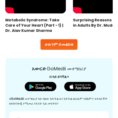
Metabolic Syndrome: Take
Surprising Reasons fo
Care of Your Heart (Part - 1) |
in Adults By Dr. Mudas
Dr. Ajay Kumar Sharma
ሁሉንም ይመልከቱ
አውርድ
GoMedii መተግበሪያ
በ ላይ ይገኛል።
በGoMedii መተግበሪያ ላይ ባለው ክትትል እና ክትትል ለሁሉም የህክምና ፍላጎቶችዎ
በቴክኖሎጂ የሚመራ የአንድ ጊዜ መፍትሄ።