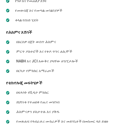
የጉዞ እና የመጠለያ እገዛ
የመውሰጃ እና የመጣል መገልገያዎች
ቀላል የሰነድ ሂደት
የሕክምና እሽጎች
በእርስዎ በጀት ውስጥ ሕክምና
ምርጥ ዶክተሮች እና የቀዶ ጥገና ሐኪሞች
NABH እና JCI እውቅና ያላቸው ሆስፒታሎች
በርካታ የምክክር አማራጮች
የቴክኖሎጂ መፍትሄዎች
በፍላጎት የቪዲዮ ምክክር
ደህንነቱ የተጠበቀ የጤና መዝገብ
ሕክምናዎን ይከታተሉ እና ያቅዱ
የመጽሐፍ የላብራቶሪ ሙከራዎች እና መድሃኒቶች በመስመር ላይ ይዘዙ