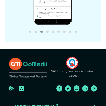
NABH የተረጋገጠ የጤና እንክብካቤ
መድረክ
በህንድ ውስጥ ከፍተኛ ሆስፒታሎች