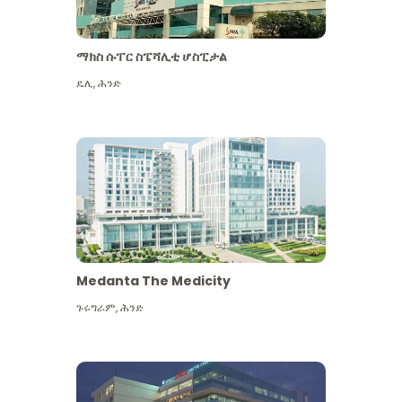
ማክስ ሱፐር ስፔሻሊቲ ሆስፒታል
ዴሊ
,
ሕንድ
Medanta The Medicity
ጉሩግራም
,
ሕንድ