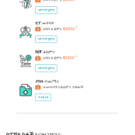
ግምገማ ጀምር
ሂፕ
መተካት
*
እሽጉ በ ጀምር
$4000
ግምገማ ጀምር
IVF
ሕክምና
*
እሽጉ በ ጀምር
$3200
ግምገማ ጀምር
ያስሱ
ተጨማሪ
ተመጣጣኝ የሕክምና ጥቅሎች
ጥያቄ ላክ
ስፔሻሊስቶች
እናቀርባለን።