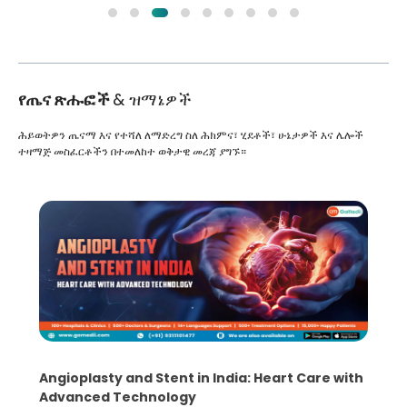
የጤና ጽሑፎች
& ዝማኔዎች
ሕይወትዎን ጤናማ እና የተሻለ ለማድረግ ስለ ሕክምና፣ ሂደቶች፣ ሁኔታዎች እና ሌሎች
ተዛማጅ መስፈርቶችን በተመለከተ ወቅታዊ መረጃ ያግኙ።
Angioplasty and Stent in India: Heart Care with
Advanced Technology