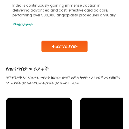
India is continuously gaining immense traction in
delivering advanced and cost-effective cardiac care,
performing over 500,000 angioplasty procedures annually
with a success rate exceeding 90%. Patients across the
ማንበብ ይቀጥሉ
globe are searching for treatments like angioplasty and
stent placement in Indian hospitals, owing to the
combination of high-quality care and affordability.
Studies, such as one published
ተጨማሪ ያስሱ
Continue Reading
የጤና ጥበቃ
ውይይቶች
ግምገማዎች እና አስፈላጊ ውይይት ከአገሪቱ በጣም ልምድ ካላቸው ዶክተሮች እና የህክምና
ባለሙያዎች ጋር ከታካሚ አስተያየቶች ጋር በመድረክ ላይ።