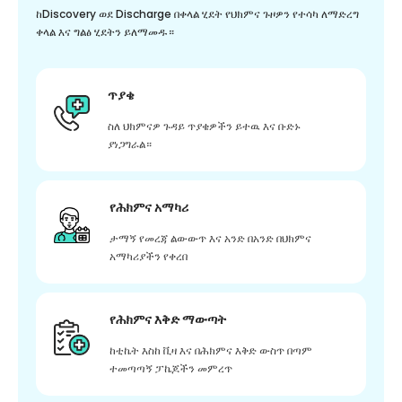
ከDiscovery ወደ Discharge በቀላል ሂደት የህክምና ጉዞዎን የተሳካ ለማድረግ
ቀላል እና ግልፅ ሂደትን ይለማመዱ።
ጥያቄ
ስለ ህክምናዎ ጉዳይ ጥያቄዎችን ይተዉ እና ቡድኑ
ያነጋግራል።
የሕክምና አማካሪ
ታማኝ የመረጃ ልውውጥ እና አንድ በአንድ በህክምና
አማካሪያችን የቀረበ
የሕክምና እቅድ ማውጣት
ከቲኬት እስከ ቪዛ እና በሕክምና እቅድ ውስጥ በጣም
ተመጣጣኝ ፓኬጆችን መምረጥ