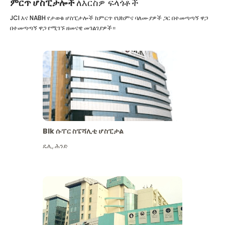
ምርጥ ሆስፒታሎች
ለእርስዎ ፍላጎቶች
JCI እና NABH የታወቁ ሆስፒታሎች ከምርጥ የህክምና ባለሙያዎች ጋር በተመጣጣኝ ዋጋ
በተመጣጣኝ ዋጋ የሚገኙ ዘመናዊ መገልገያዎች።
Blk ሱፐር ስፔሻሊቲ ሆስፒታል
ዴሊ
,
ሕንድ