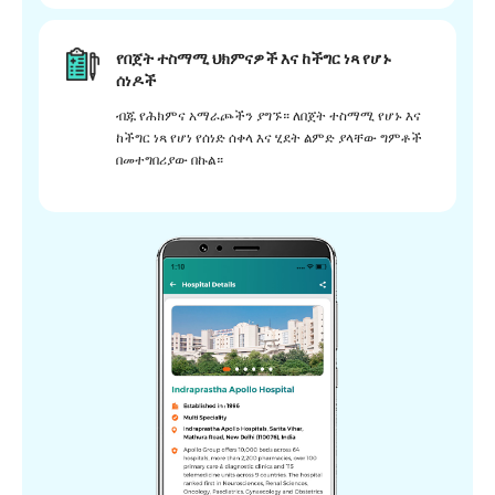
የበጀት ተስማሚ ህክምናዎች እና ከችግር ነጻ የሆኑ
ሰነዶች
ብጁ የሕክምና አማራጮችን ያግኙ። ለበጀት ተስማሚ የሆኑ እና
ከችግር ነጻ የሆነ የሰነድ ሰቀላ እና ሂደት ልምድ ያላቸው ግምቶች
በመተግበሪያው በኩል።