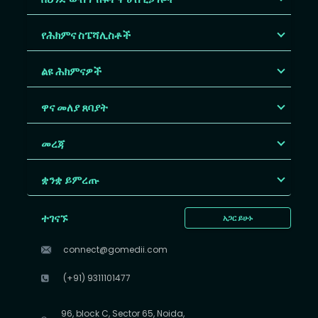
የሕክምና ስፔሻሊስቶች
ልዩ ሕክምናዎች
ዋና መለያ ጸባያት
መረጃ
ቋንቋ ይምረጡ
ተገናኙ
አጋር ይሁኑ
connect@gomedii.com
(+91) 9311101477
96, block C, Sector 65, Noida,