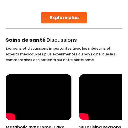
parenthood. Skilled technicians collect sperm using
specialized procedures to ensure optimal quality. Once
collected, they process the
Explore plus
Continue Reading
Soins de santé
Discussions
Examens et discussions importantes avec les médecins et
experts médicaux les plus expérimentés du pays ainsi que les
commentaires des patients sur notre plateforme.
Metabolic Syndrome: Take
Surprising Reasons fo