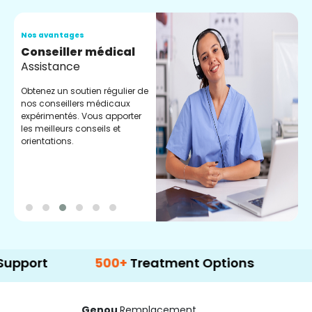
Nos avantages
N
Conseiller médical
V
Assistance
C
Obtenez un soutien régulier de
C
nos conseillers médicaux
n
expérimentés. Vous apporter
e
les meilleurs conseils et
t
orientations.
p
d
500+
Treatment Options
Genou
Remplacement