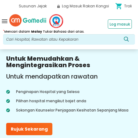
shopping_cart
Susunan Jejak
Log Masuk Rakan Kongsi
Troli
menu
Log masuk
*
Mencari dalam
Malay
Tukar Bahasa dari atas.
Untuk Memudahkan &
Mengintegrasikan Proses
Untuk mendapatkan rawatan
Penginapan Hospital yang Selesa
Pilihan hospital mengikut bajet anda
Sokongan Kaunselor Penjagaan Kesihatan Sepanjang Masa
Rujuk Sekarang