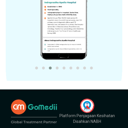
Platform Penjagaan Kesihatan
Disahkan NABH