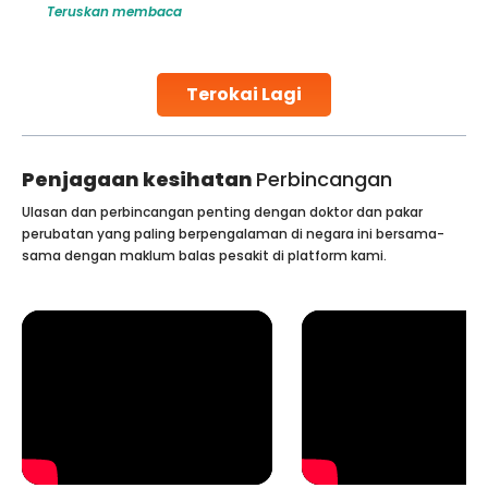
Teruskan membaca
globe are searching for treatments like angioplasty and
stent placement in Indian hospitals, owing to the
combination of high-quality care and affordability.
Studies, such as one published
Terokai Lagi
Continue Reading
Penjagaan kesihatan
Perbincangan
Ulasan dan perbincangan penting dengan doktor dan pakar
perubatan yang paling berpengalaman di negara ini bersama-
sama dengan maklum balas pesakit di platform kami.