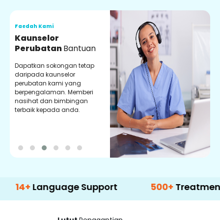
Faedah Kami
F
Kaunselor
V
Perubatan
Bantuan
P
Dapatkan sokongan tetap
P
daripada kaunselor
d
perubatan kami yang
p
berpengalaman. Memberi
m
nasihat dan bimbingan
m
terbaik kepada anda.
p
k
Language Support
500+
Treatment Optio