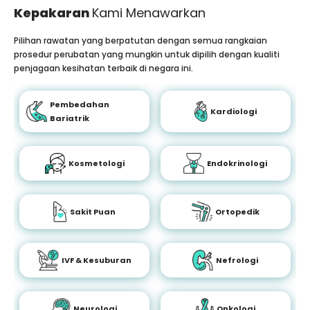
Kepakaran
Kami Menawarkan
Pilihan rawatan yang berpatutan dengan semua rangkaian
prosedur perubatan yang mungkin untuk dipilih dengan kualiti
penjagaan kesihatan terbaik di negara ini.
Pembedahan
Kardiologi
Bariatrik
Kosmetologi
Endokrinologi
Sakit Puan
Ortopedik
IVF & Kesuburan
Nefrologi
Neurologi
Onkologi