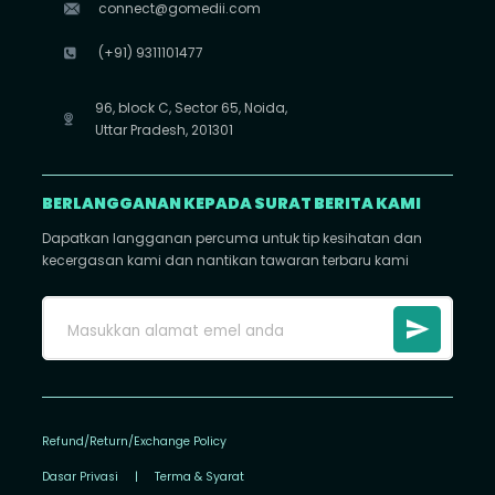
connect@gomedii.com
(+91) 9311101477
96, block C, Sector 65, Noida,
Uttar Pradesh, 201301
BERLANGGANAN KEPADA SURAT BERITA KAMI
Dapatkan langganan percuma untuk tip kesihatan dan
kecergasan kami dan nantikan tawaran terbaru kami
Refund/Return/Exchange Policy
Dasar Privasi
|
Terma & Syarat