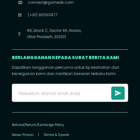
connect@gomedii.com
(+91) 9311101477
96, block C, Sector 65, Noida,
Uttar Pradesh, 201301
BERLANGGANAN KEPADA SURAT BERITA KAMI
Dapatkan langganan percuma untuk tip kesihatan dan
kecergasan kami dan nantikan tawaran terbaru kami
Refund/Return/Exchange Policy
Dasar Privasi
|
Terma & Syarat