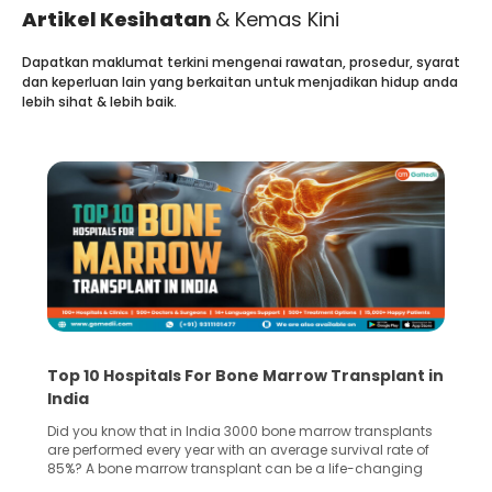
Artikel Kesihatan
& Kemas Kini
Dapatkan maklumat terkini mengenai rawatan, prosedur, syarat
dan keperluan lain yang berkaitan untuk menjadikan hidup anda
lebih sihat & lebih baik.
Recognizing Critical Symptoms of a Frontal
Lobe Brain Tumor Could Save Your Life
Did you know that the frontal lobe of your brain is the most
common site for tumor occurrence? The frontal lobe is a
key part of your brain and is responsible for various
important functions in your body. Any sort of damage or