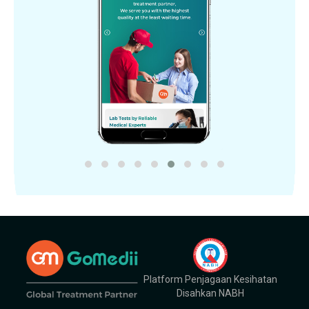
Platform Penjagaan Kesihatan
Disahkan NABH