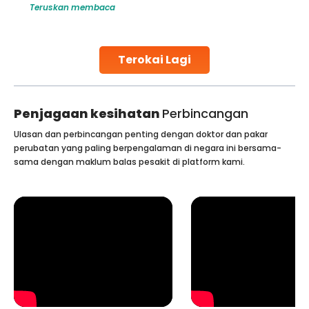
Teruskan membaca
harm to it can lead to serious complications. However, with
early diagnosis
Continue Reading
Terokai Lagi
Penjagaan kesihatan
Perbincangan
Ulasan dan perbincangan penting dengan doktor dan pakar
perubatan yang paling berpengalaman di negara ini bersama-
sama dengan maklum balas pesakit di platform kami.