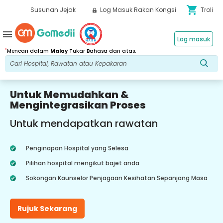
shopping_cart
Susunan Jejak
Log Masuk Rakan Kongsi
Troli
menu
Log masuk
*
Mencari dalam
Malay
Tukar Bahasa dari atas.
Untuk Memudahkan &
Mengintegrasikan Proses
Untuk mendapatkan rawatan
Penginapan Hospital yang Selesa
Pilihan hospital mengikut bajet anda
Sokongan Kaunselor Penjagaan Kesihatan Sepanjang Masa
Rujuk Sekarang