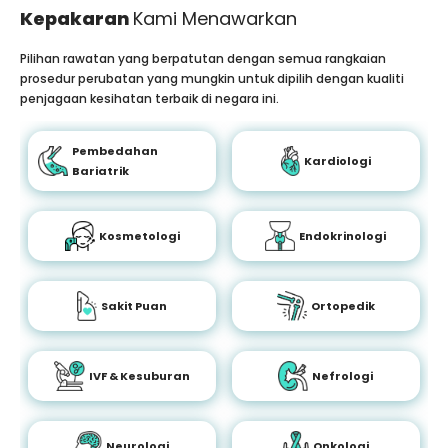
Kepakaran
Kami Menawarkan
Pilihan rawatan yang berpatutan dengan semua rangkaian
prosedur perubatan yang mungkin untuk dipilih dengan kualiti
penjagaan kesihatan terbaik di negara ini.
Pembedahan
Kardiologi
Bariatrik
Kosmetologi
Endokrinologi
Sakit Puan
Ortopedik
IVF & Kesuburan
Nefrologi
Neurologi
Onkologi