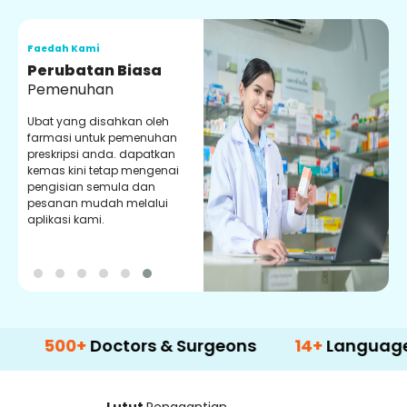
Faedah Kami
F
Perubatan Biasa
Pemenuhan
Ubat yang disahkan oleh
P
farmasi untuk pemenuhan
d
preskripsi anda. dapatkan
y
kemas kini tetap mengenai
p
pengisian semula dan
m
pesanan mudah melalui
aplikasi kami.
00+
Doctors & Surgeons
14+
Language Suppo