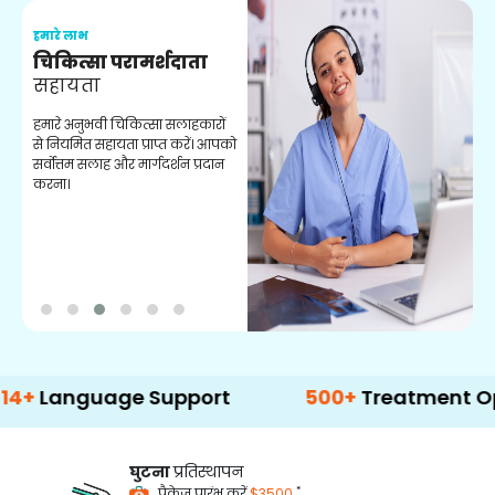
हमारे लाभ
ह
चिकित्सा परामर्शदाता
सहायता
व
हमारे अनुभवी चिकित्सा सलाहकारों
ब
से नियमित सहायता प्राप्त करें। आपको
व
सर्वोत्तम सलाह और मार्गदर्शन प्रदान
ह
करना।
ऑ
guage Support
500+
Treatment Options
घुटना
प्रतिस्थापन
*
पैकेज प्रारंभ करें
$3500