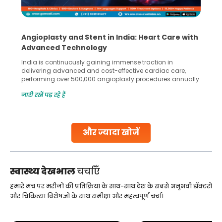
Angioplasty and Stent in India: Heart Care with
Advanced Technology
India is continuously gaining immense traction in
delivering advanced and cost-effective cardiac care,
performing over 500,000 angioplasty procedures annually
with a success rate exceeding 90%. Patients across the
जारी रखें पढ़ रहे हैं
globe are searching for treatments like angioplasty and
stent placement in Indian hospitals, owing to the
combination of high-quality care and affordability.
Studies, such as one published
और ज्यादा खोजें
Continue Reading
स्वास्थ्य देखभाल
चर्चाएँ
हमारे मंच पर मरीजों की प्रतिक्रिया के साथ-साथ देश के सबसे अनुभवी डॉक्टरों
और चिकित्सा विशेषज्ञों के साथ समीक्षा और महत्वपूर्ण चर्चा।