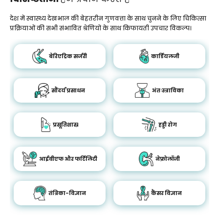
देश में स्वास्थ्य देखभाल की बेहतरीन गुणवत्ता के साथ चुनने के लिए चिकित्सा
प्रक्रियाओं की सभी संभावित श्रेणियों के साथ किफायती उपचार विकल्प।
बेरिएट्रिक सर्जरी
कार्डियलजी
सौंदर्य प्रसाधन
अंतःस्त्राविका
प्रसूतिशास्र
हड्डी रोग
आईवीएफ और फर्टिलिटी
नेफ्रोलॉजी
तंत्रिका-विज्ञान
कैंसर विज्ञान