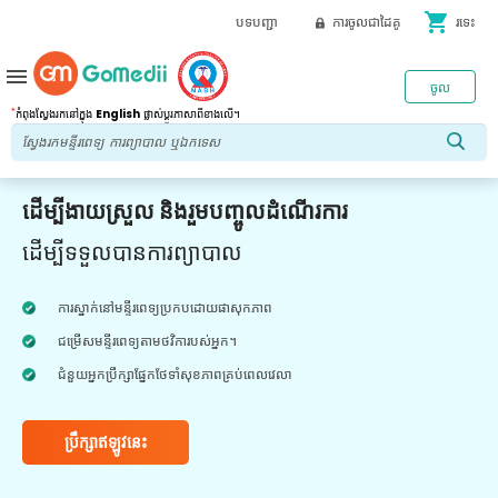
shopping_cart
បទបញ្ជា
ការចូលជាដៃគូ
រទេះ
menu
ចូល
*
កំពុងស្វែងរកនៅក្នុង
English
ផ្លាស់ប្តូរភាសាពីខាងលើ។
ដើម្បីងាយស្រួល និងរួមបញ្ចូលដំណើរការ
ដើម្បីទទួលបានការព្យាបាល
ការស្នាក់នៅមន្ទីរពេទ្យប្រកបដោយផាសុកភាព
ជម្រើសមន្ទីរពេទ្យតាមថវិការបស់អ្នក។
ជំនួយអ្នកប្រឹក្សាផ្នែកថែទាំសុខភាពគ្រប់ពេលវេលា
ប្រឹក្សាឥឡូវនេះ