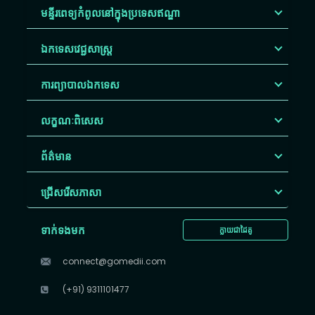
មន្ទីរពេទ្យកំពូលនៅក្នុងប្រទេសឥណ្ឌា
ឯកទេសវេជ្ជសាស្ត្រ
ការព្យាបាលឯកទេស
លក្ខណៈពិសេស
ព័ត៌មាន
ជ្រើសរើស​ភាសា
ទាក់ទងមក
ក្លាយជាដៃគូ
connect@gomedii.com
(+91) 9311101477