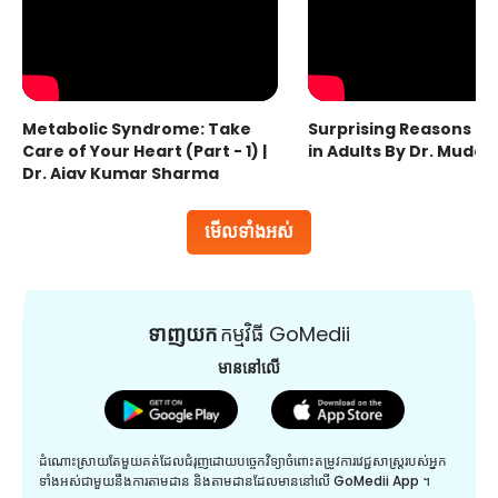
Metabolic Syndrome: Take
Surprising Reasons fo
Care of Your Heart (Part - 1) |
in Adults By Dr. Mudas
Dr. Ajay Kumar Sharma
មើលទាំងអស់
ទាញយក
កម្មវិធី GoMedii
មាននៅលើ
ដំណោះស្រាយតែមួយគត់ដែលជំរុញដោយបច្ចេកវិទ្យាចំពោះតម្រូវការវេជ្ជសាស្រ្តរបស់អ្នក
ទាំងអស់ជាមួយនឹងការតាមដាន និងតាមដានដែលមាននៅលើ GoMedii App ។