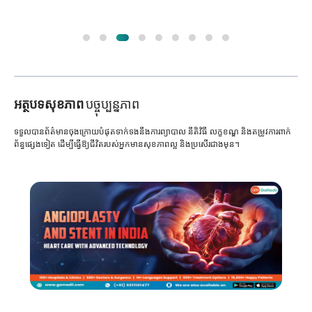
អត្ថបទសុខភាព
បច្ចុប្បន្នភាព
ទទួលបានព័ត៌មានចុងក្រោយបំផុតទាក់ទងនឹងការព្យាបាល នីតិវិធី លក្ខខណ្ឌ និងតម្រូវការពាក់
ព័ន្ធផ្សេងទៀត ដើម្បីធ្វើឱ្យជីវិតរបស់អ្នកមានសុខភាពល្អ និងប្រសើរជាងមុន។