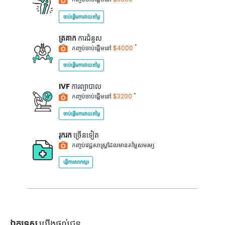
ចាប់ផ្តើមការវាយតម្លៃ
ត្រគាក
ការជំនួស
*
កញ្ចប់ចាប់ផ្តើមនៅ
$4000
ចាប់ផ្តើមការវាយតម្លៃ
IVF
ការព្យាបាល
*
កញ្ចប់ចាប់ផ្តើមនៅ
$3200
ចាប់ផ្តើមការវាយតម្លៃ
រុករក
ច្រើនទៀត
កញ្ចប់វេជ្ជសាស្ត្រដែលមានតម្លៃសមរម្យ
ផ្ញើការសាកសួរ
ឯកទេស
យើងផ្តល់ជូន