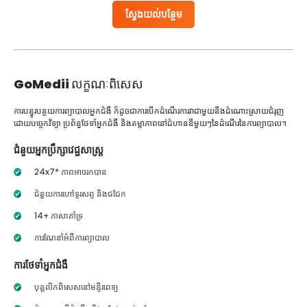
ស្វែងយល់បន្ថែម
GoMedii
លក្ខណៈពិសេស
ការបន្ធូរបន្ថយការព្យាបាលអ្នកជំងឺ ក៏ដូចជាការបើកដំណើរការវាជាមួយនឹងដំណោះស្រាយជំរុញ
ដោយបច្ចេកវិទ្យា ប្រព័ន្ធថែទាំអ្នកជំងឺ និងតម្លាភាពនៅជំហាននីមួយៗនៃដំណើរនៃការព្យាបាល។
ជំនួយអ្នកប្រឹក្សាវេជ្ជសាស្ត្រ
24x7* ភាពអាចរកបាន
ជំនួយការហៅទូរសព្ទ និងជជែក
14+ ភាសាគាំទ្រ
ការណែនាំអំពីការព្យាបាល
ការថែទាំអ្នកជំងឺ
បុគ្គលិកពិសេសនៅមន្ទីរពេទ្យ