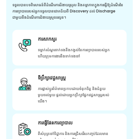
ទទួលបានបទពិសោធន៍ពីដំណើរការដ៏ងាយស្រួល និងតម្លាភាពក្នុងការធ្វើឱ្យដំណើរនៃ
ការព្យាបាលរបស់អ្នកទទួលបានជោគជ័យពី Discovery ដល់ Discharge
ជាមួយនឹងដំណើរការដ៏ងាយស្រួលរលូន។
ការសាកសួរ
ទម្លាក់សំណួរទាក់ទងនឹងកង្វល់នៃការព្យាបាលរបស់អ្នក
ហើយក្រុមការងារនឹងទាក់ទងទៅ
ទីប្រឹក្សាវេជ្ជសាស្ត្រ
ការផ្លាស់ប្តូរព័ត៌មានប្រកបដោយទំនុកចិត្ត និងជំនួយ
មួយទល់មួយ ផ្តល់ដោយអ្នកប្រឹក្សាផ្នែកវេជ្ជសាស្រ្តរបស់
យើង។
ការធ្វើផែនការព្យាបាល
ពីសំបុត្រទៅទិដ្ឋាការ និងការជ្រើសរើសកញ្ចប់ដែលមាន