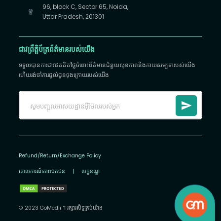
96, block C, Sector 65, Noida,
Uttar Pradesh, 201301
ជាវព្រឹត្តិប័ត្រព័ត៌មានរបស់យើង
ទទួលបានការជាវឥតគិតថ្លៃចំពោះព័ត៌មានជំនួយសុខភាពនិងកាយសម្បទារបស់យើង
ហើយរង់ចាំការផ្តល់ជូនចុងក្រោយរបស់យើង
Refund/Return/Exchange Policy
គោលការណ៍​ភាព​ឯកជន
|
លក្ខខណ្ឌ
© 2023 GoMedii ។ រក្សា​រ​សិទ្ធ​គ្រប់យ៉ាង