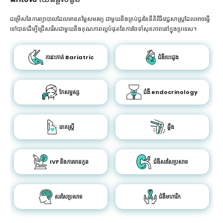
ជម្រើសនៃការព្យាបាលដែលមានតម្លៃសមរម្យ ជាមួយនឹងគ្រប់ជួរនៃនីតិវិធីវេជ្ជសាស្រ្តដែលអាចធ្វើ
ទៅបានដើម្បីជ្រើសរើសជាមួយនឹងគុណភាពល្អបំផុតនៃការថែទាំសុខភាពនៅក្នុងប្រទេស។
ការវះកាត់ Bariatric
ជំងឺបេះដូង
កែសម្ផស្ស
ជំងឺ endocrinology
រោគស្ត្រី
ឆ្អឹង
IVF និងការមានកូន
ជំងឺសរសៃប្រសាទ
សរសៃប្រសាទ
ជំងឺមហារីក