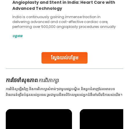
Angioplasty and Stent in India: Heart Care with
Advanced Technology
India is continuously gaining immense traction in
delivering advanced and cost-effective cardiac care,
performing over 500,000 angioplasty procedures annually
with a success rate exceeding 90%. Patients across the
បន្តអាន
globe are searching for treatments like angioplasty and
stent placement in Indian hospitals, owing to the
combination of high-quality care and affordability.
Studies, such as one published
ស្វែងយល់បន្ថែម
Continue Reading
ការ​ថែទាំ​សុខភាព
ការពិភាក្សា
ការពិនិត្យឡើងវិញ និងការពិភាក្សាសំខាន់ៗជាមួយវេជ្ជបណ្ឌិត និងអ្នកជំនាញដែលមានបទ
ពិសោធន៍ច្រើនបំផុតរបស់ប្រទេស រួមជាមួយនឹងមតិកែលម្អរបស់អ្នកជំងឺនៅលើវេទិការបស់យើង។