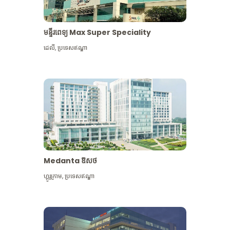
មន្ទីរពេទ្យ Max Super Speciality
ដេលី
,
ប្រទេសឥណ្ឌា
Medanta ឱសថ
ហ្គូរូក្រាម
,
ប្រទេសឥណ្ឌា