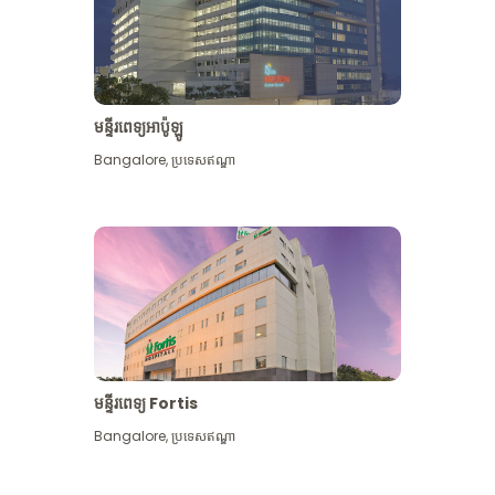
មន្ទីរពេទ្យអាប៉ូឡូ
Bangalore
,
ប្រទេសឥណ្ឌា
មើល​ច្រើន​ទៀត
មន្ទីរពេទ្យ Fortis
Bangalore
,
ប្រទេសឥណ្ឌា