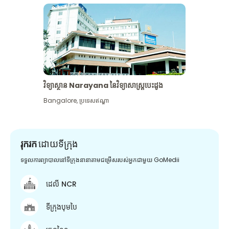
វិទ្យាស្ថាន Narayana នៃវិទ្យាសាស្រ្តបេះដូង
Bangalore
,
ប្រទេសឥណ្ឌា
រុករក
ដោយទីក្រុង
ទទួលការព្យាបាលនៅទីក្រុងនានាតាមជម្រើសរបស់អ្នកជាមួយ GoMedii
ដេលី NCR
ទីក្រុងបុមបៃ