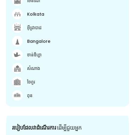
ចេនណៃ
Kolkata
អ៊ីដ្រាបាដ
Bangalore
ចាន់ឌីហ្គា
សំណាង
ចៃពួរ
ពុន
របៀបដែលវាដំណើរការ
ដើម្បី​ជួយ​អ្នក