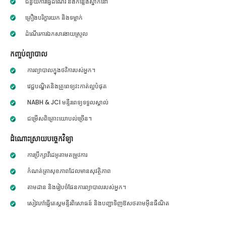
ជំនួយការធ្វើដំណើរ និងកន្លែងស្នាក់នៅ
គ្រឿងបរិក្ខារយក និងទម្លាក់
ដំណើរការឯកសារងាយស្រួល
កញ្ចប់ព្យាបាល
ការព្យាបាលក្នុងថវិការបស់អ្នក។
វេជ្ជបណ្ឌិតនិងគ្រូពេទ្យវះកាត់ល្អបំផុត
NABH & JCI មន្ទីរពេទ្យទទួលស្គាល់
ជម្រើសពិគ្រោះយោបល់ច្រើន។
ដំណោះស្រាយបច្ចេកវិទ្យា
ការប្រឹក្សាវីដេអូតាមតម្រូវការ
កំណត់ត្រាសុខភាពដែលមានសុវត្ថិភាព
តាមដាន និងរៀបចំផែនការព្យាបាលរបស់អ្នក។
សៀវភៅធ្វើតេស្តមន្ទីរពិសោធន៍ និងបញ្ជាទិញឱសថតាមអ៊ីនធឺណិត