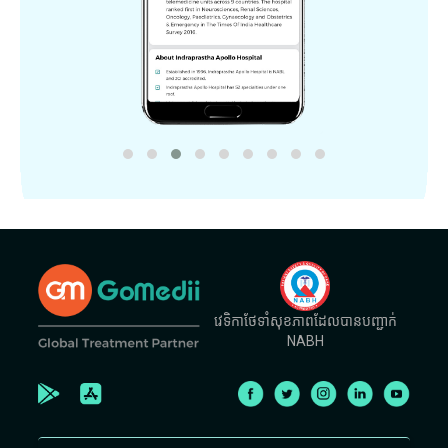
វេទិកាថែទាំសុខភាពដែលបានបញ្ជាក់
NABH