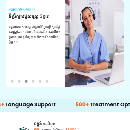
អត្ថប្រយោជន៍របស់យើង។
អត
ទីប្រឹក្សាវេជ្ជសាស្ត្រ
ជំនួយ
វ
យ
ទទួលបានការគាំទ្រជាប្រចាំពីអ្នកប្រឹក្សាវេជ្ជ
សាស្ត្រដែលមានបទពិសោធន៍របស់យើង។
ក
ផ្តល់ឱ្យអ្នកនូវដំបូន្មាន និងការណែនាំដ៏ល្អ
វ
បំផុត។
ប
ក្
ព
ឡ
uage Support
500+
Treatment Options
ជង្គង់
ការជំនួស
*
កញ្ចប់ចាប់ផ្តើមនៅ
$3500