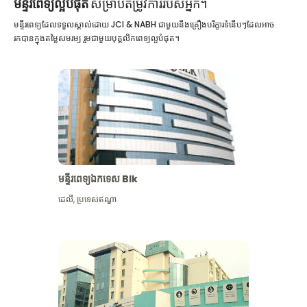
មន្ទីរពេទ្យល្អបំផុត
សម្រាប់តម្រូវការរបស់អ្នក។
មន្ទីរពេទ្យដែលទទួលស្គាល់ដោយ JCI & NABH ជាមួយនឹងគ្រឿងបរិក្ខារទំនើបៗដែលអាច
រកបានក្នុងតម្លៃសមរម្យ រួមជាមួយបុគ្គលិកពេទ្យល្អបំផុត។
មន្ទីរពេទ្យឯកទេស Blk
ដេលី
,
ប្រទេសឥណ្ឌា