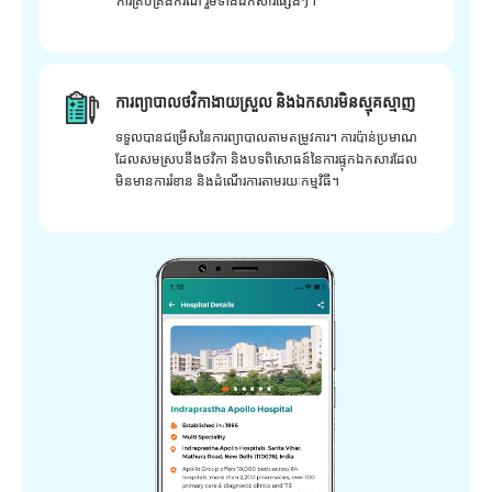
ការគ្រប់គ្រងករណី រួមទាំងឯកសារផ្សេងៗ។
ការព្យាបាលថវិកាងាយស្រួល និងឯកសារមិនស្មុគស្មាញ
ទទួលបានជម្រើសនៃការព្យាបាលតាមតម្រូវការ។ ការប៉ាន់ប្រមាណ
ដែលសមស្របនឹងថវិកា និងបទពិសោធន៍នៃការផ្ទុកឯកសារដែល
មិនមានការរំខាន និងដំណើរការតាមរយៈកម្មវិធី។