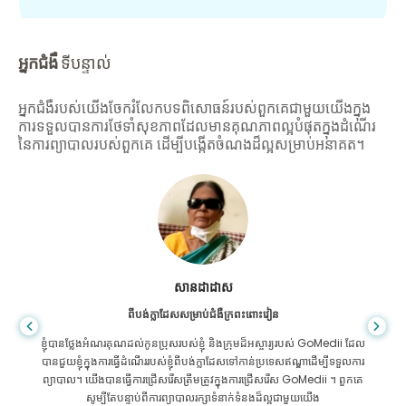
អ្នកជំងឺ
ទីបន្ទាល់
អ្នកជំងឺរបស់យើងចែករំលែកបទពិសោធន៍របស់ពួកគេជាមួយយើងក្នុង
ការទទួលបានការថែទាំសុខភាពដែលមានគុណភាពល្អបំផុតក្នុងដំណើរ
នៃការព្យាបាលរបស់ពួកគេ ដើម្បីបង្កើតចំណងដ៏ល្អសម្រាប់អនាគត។
សានដាដាស
ពីបង់ក្លាដែសសម្រាប់ជំងឺក្រពះពោះវៀន
ខ្ញុំបានថ្លែងអំណរគុណដល់កូនប្រុសរបស់ខ្ញុំ និងក្រុមដ៏អស្ចារ្យរបស់ GoMedii ដែល
បានជួយខ្ញុំក្នុងការធ្វើដំណើររបស់ខ្ញុំពីបង់ក្លាដែសទៅកាន់ប្រទេសឥណ្ឌាដើម្បីទទួលការ
ព្យាបាល។ យើងបានធ្វើការជ្រើសរើសត្រឹមត្រូវក្នុងការជ្រើសរើស GoMedii ។ ពួកគេ
សូម្បីតែបន្ទាប់ពីការព្យាបាលរក្សាទំនាក់ទំនងដ៏ល្អជាមួយយើង