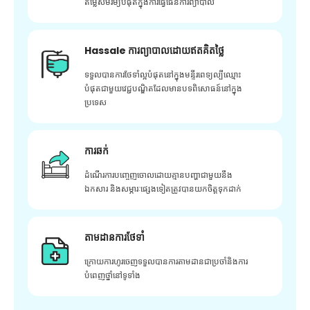
តម្លៃសមរម្យបំផុតក្នុងការធ្វើផែនការព្យាបាល
Hassale ការព្យាបាលដោយឥតគិតថ្លៃ
ទទួលបានការថែទាំល្អបំផុតនៅក្នុងមន្ទីរពេទ្យល្បីឈ្មោះ
បំផុតជាមួយវេជ្ជបណ្ឌិតដែលមានបទពិសោធន៍នៅក្នុង
ប្រទេស
ការឆក់
ដំណើរការបញ្ចេញចោលដោយគ្មានបញ្ហាជាមួយនឹង
ឯកសារ និងសម្ភារៈផ្សេងទៀតត្រូវបានយកចិត្តទុកដាក់
តាមដានការថែទាំ
ក្រោយ​ការ​ហូរ​ចេញ​ទទួល​បាន​ការ​តាមដាន​ជា​ប្រចាំ​និង​ការ​
បំពេញ​ថ្នាំ​នៅ​ទូទាំង​