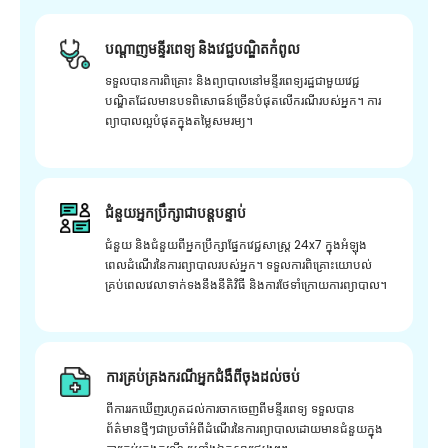
បណ្តាញមន្ទីរពេទ្យ និងវេជ្ជបណ្ឌិតកំពូល
ទទួលបានការពិគ្រោះ និងព្យាបាលនៅមន្ទីរពេទ្យរដ្ឋជាមួយវេជ្ជ
បណ្ឌិតដែលមានបទពិសោធន៍ច្រើនបំផុតលើករណីរបស់អ្នក។ ការ
ព្យាបាលល្អបំផុតក្នុងតម្លៃសមរម្យ។
ជំនួយអ្នកប្រឹក្សាជាបន្តបន្ទាប់
ជំនួយ និងជំនួយពីអ្នកប្រឹក្សាផ្នែកវេជ្ជសាស្រ្ត 24x7 ក្នុងអំឡុង
ពេលដំណើរនៃការព្យាបាលរបស់អ្នក។ ទទួលការពិគ្រោះយោបល់
គ្រប់ពេលវេលាទាក់ទងនឹងនីតិវិធី និងការថែទាំក្រោយការព្យាបាល។
ការគ្រប់គ្រងករណីអ្នកជំងឺពីចុងដល់ចប់
ពីការរកឃើញរហូតដល់ការចាកចេញពីមន្ទីរពេទ្យ ទទួលបាន
ព័ត៌មានថ្មីៗជាប្រចាំអំពីដំណើរនៃការព្យាបាលដោយមានជំនួយក្នុង