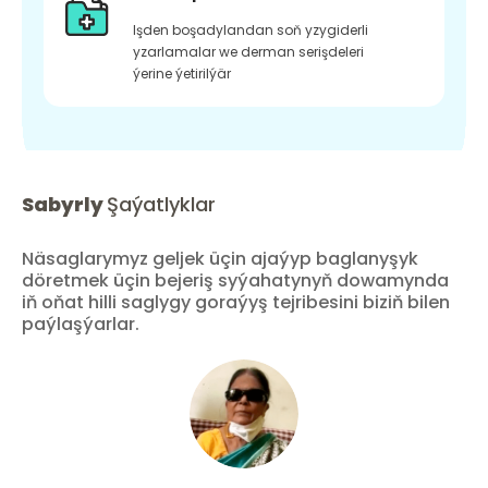
Işden boşadylandan soň yzygiderli
yzarlamalar we derman serişdeleri
ýerine ýetirilýär
Sabyrly
Şaýatlyklar
Näsaglarymyz geljek üçin ajaýyp baglanyşyk
döretmek üçin bejeriş syýahatynyň dowamynda
iň oňat hilli saglygy goraýyş tejribesini biziň bilen
paýlaşýarlar.