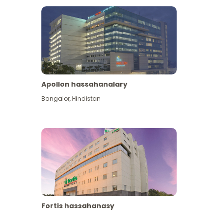
Apollon hassahanalary
Has giňişleýin gör
Bangalor
,
Hindistan
Fortis hassahanasy