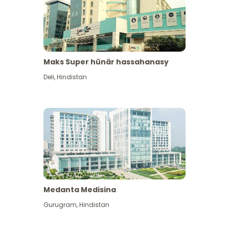
Maks Super hünär hassahanasy
Deli
,
Hindistan
Medanta Medisina
Gurugram
,
Hindistan