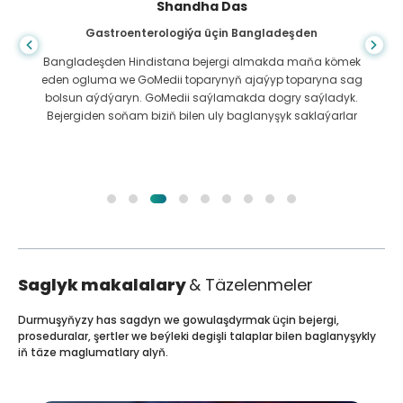
Shandha Das
Gastroenterologiýa üçin Bangladeşden
Bangladeşden Hindistana bejergi almakda maňa kömek
eden ogluma we GoMedii toparynyň ajaýyp toparyna sag
bolsun aýdýaryn. GoMedii saýlamakda dogry saýladyk.
Bejergiden soňam biziň bilen uly baglanyşyk saklaýarlar
Saglyk makalalary
& Täzelenmeler
Durmuşyňyzy has sagdyn we gowulaşdyrmak üçin bejergi,
proseduralar, şertler we beýleki degişli talaplar bilen baglanyşykly
iň täze maglumatlary alyň.