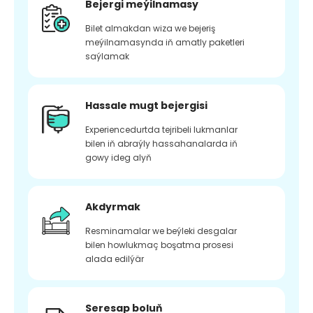
Bejergi meýilnamasy
Bilet almakdan wiza we bejeriş
meýilnamasynda iň amatly paketleri
saýlamak
Hassale mugt bejergisi
Experiencedurtda tejribeli lukmanlar
bilen iň abraýly hassahanalarda iň
gowy ideg alyň
Akdyrmak
Resminamalar we beýleki desgalar
bilen howlukmaç boşatma prosesi
alada edilýär
Seresap boluň