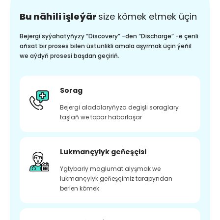
Bu nähili işleýär
size kömek etmek üçin
Bejergi syýahatyňyzy “Discovery” -den “Discharge” -e çenli
aňsat bir proses bilen üstünlikli amala aşyrmak üçin ýeňil
we aýdyň prosesi başdan geçiriň.
Sorag
Bejergi aladalaryňyza degişli soraglary
taşlaň we topar habarlaşar
Lukmançylyk geňeşçisi
Ygtybarly maglumat alyşmak we
lukmançylyk geňeşçimiz tarapyndan
berlen kömek