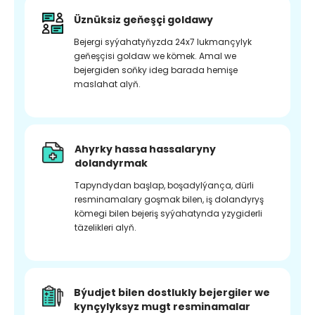
Üznüksiz geňeşçi goldawy
Bejergi syýahatyňyzda 24x7 lukmançylyk
geňeşçisi goldaw we kömek. Amal we
bejergiden soňky ideg barada hemişe
maslahat alyň.
Ahyrky hassa hassalaryny
dolandyrmak
Tapyndydan başlap, boşadylýança, dürli
resminamalary goşmak bilen, iş dolandyryş
kömegi bilen bejeriş syýahatynda yzygiderli
täzelikleri alyň.
Býudjet bilen dostlukly bejergiler we
kynçylyksyz mugt resminamalar