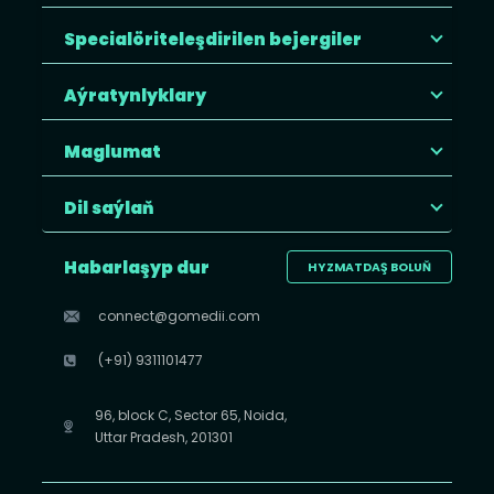
Specialöriteleşdirilen bejergiler
Aýratynlyklary
Maglumat
Dil saýlaň
Habarlaşyp dur
HYZMATDAŞ BOLUŇ
connect@gomedii.com
(+91) 9311101477
96, block C, Sector 65, Noida,
Uttar Pradesh, 201301