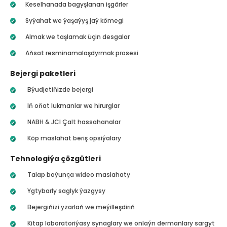
Keselhanada bagyşlanan işgärler
Syýahat we ýaşaýyş jaý kömegi
Almak we taşlamak üçin desgalar
Aňsat resminamalaşdyrmak prosesi
Bejergi paketleri
Býudjetiňizde bejergi
Iň oňat lukmanlar we hirurglar
NABH & JCI Çalt hassahanalar
Köp maslahat beriş opsiýalary
Tehnologiýa çözgütleri
Talap boýunça wideo maslahaty
Ygtybarly saglyk ýazgysy
Bejergiňizi yzarlaň we meýilleşdiriň
Kitap laboratoriýasy synaglary we onlaýn dermanlary sargyt