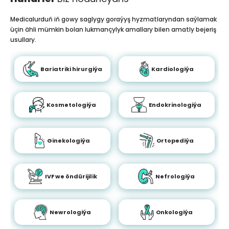
Medicalurduň iň gowy saglygy goraýyş hyzmatlaryndan saýlamak
üçin ähli mümkin bolan lukmançylyk amallary bilen amatly bejeriş
usullary.
Bariatriki hirurgiýa
Kardiologiýa
Kosmetologiýa
Endokrinologiýa
Ginekologiýa
Ortopediýa
IVF we öndürijilik
Nefrologiýa
Newrologiýa
Onkologiýa