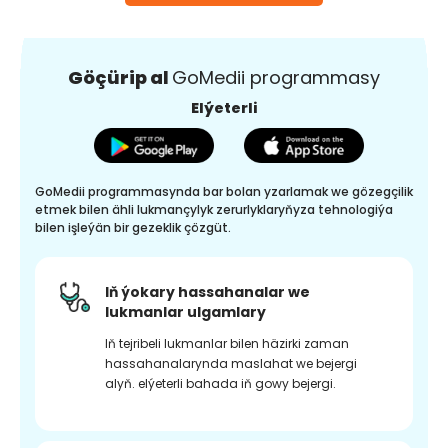
Göçürip al
GoMedii programmasy
Elýeterli
GoMedii programmasynda bar bolan yzarlamak we gözegçilik
etmek bilen ähli lukmançylyk zerurlyklaryňyza tehnologiýa
bilen işleýän bir gezeklik çözgüt.
Iň ýokary hassahanalar we
lukmanlar ulgamlary
Iň tejribeli lukmanlar bilen häzirki zaman
hassahanalarynda maslahat we bejergi
alyň. elýeterli bahada iň gowy bejergi.