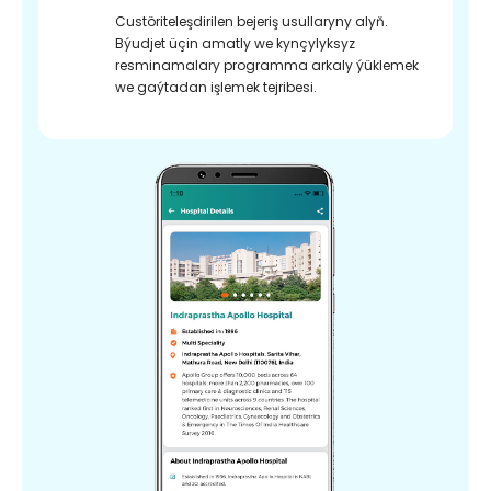
Custöriteleşdirilen bejeriş usullaryny alyň.
Býudjet üçin amatly we kynçylyksyz
resminamalary programma arkaly ýüklemek
we gaýtadan işlemek tejribesi.