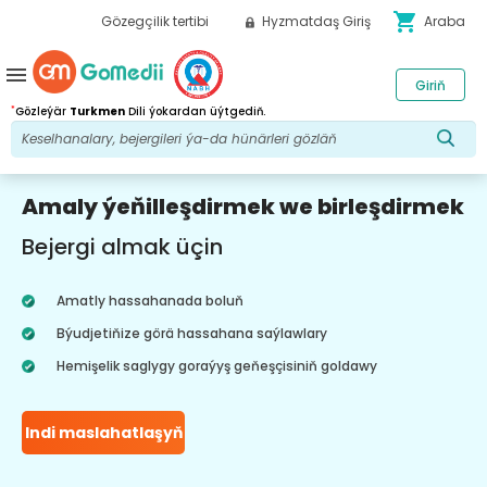
shopping_cart
Gözegçilik tertibi
Hyzmatdaş Giriş
Araba
menu
Giriň
*
Gözleýär
Turkmen
Dili ýokardan üýtgediň.
Amaly ýeňilleşdirmek we birleşdirmek
Bejergi almak üçin
Amatly hassahanada boluň
Býudjetiňize görä hassahana saýlawlary
Hemişelik saglygy goraýyş geňeşçisiniň goldawy
Indi maslahatlaşyň