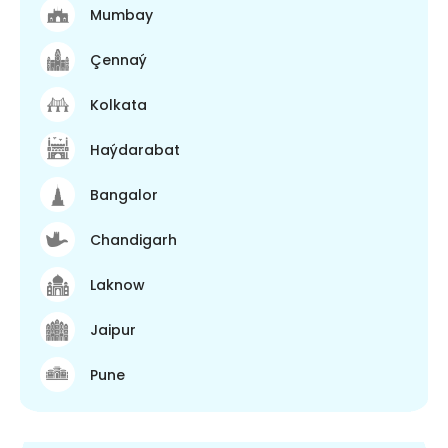
Mumbay
Çennaý
Kolkata
Haýdarabat
Bangalor
Chandigarh
Laknow
Jaipur
Pune