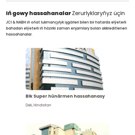
Iň gowy hassahanalar
Zerurlyklaryňyz üçin
JCI & NABH iň oňat lukmançylyk işgärleri bilen bir hatarda elýeterli
bahadan elýeterli iň häzirki zaman enjamlary bolan akkreditlenen
hassahanalar.
Blk Super hünärmen hassahanasy
Deli
,
Hindistan