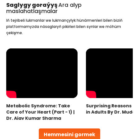
Saglygy goraýyş
Ara alyp
maslahatlaşmalar
Iň tejribeli lukmanlar we lukmançylyk hünärmenleri bilen biziň
platformamyzda näsaglaryň pikirleri bilen synlar we möhüm
çekişme.
Metabolic Syndrome: Take
Surprising Reasons fo
Care of Your Heart (Part - 1) |
in Adults By Dr. Mudas
Dr. Ajay Kumar Sharma
Hemmesini gormek