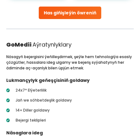
Has giňişleýin öwreniň
GoMedii
Aýratynlyklary
Näsagyň bejergisini ýeňilleşdirmek, şeýle hem tehnologiýa esasly
çözgütler, hassalara ideg ulgamy we bejeriş syýahatynyň her
ädiminde aç-açanlyk bilen üpjün etmek.
Lukmançylyk geňeşçisiniň goldawy
24x7* Elýeterlilik
Jaň we söhbetdeşlik goldawy
14+ Diller goldawy
Bejergi teklipleri
Näsaglara ideg