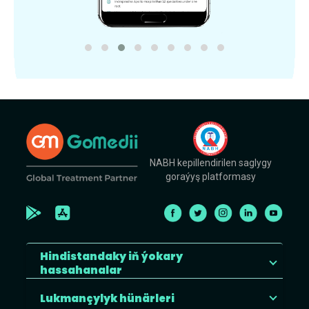
NABH kepillendirilen saglygy
goraýyş platformasy
Hindistandaky iň ýokary
hassahanalar
Lukmançylyk hünärleri