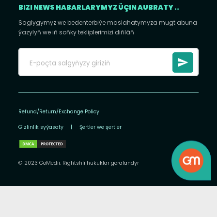
BIZI NEWS HABARLARYMYZ ÜÇIN AUBRATY ..
Saglygymyz we bedenterbiýe maslahatymyza mugt abuna
ýazylyň we iň soňky tekliplerimizi diňläň
Refund/Return/Exchange Policy
Gizlinlik syýasaty
|
Şertler we şertler
© 2023 GoMedii. Rightshli hukuklar goralandyr