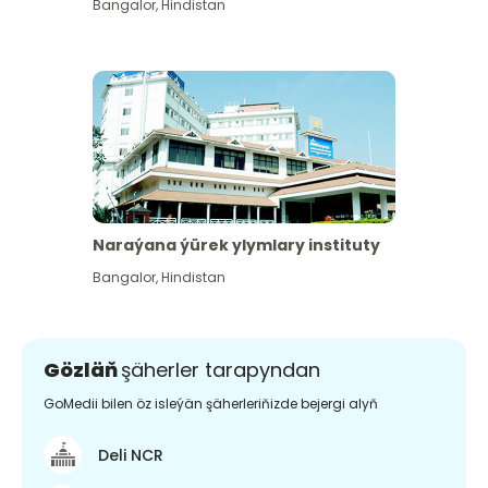
Bangalor
,
Hindistan
Naraýana ýürek ylymlary instituty
Bangalor
,
Hindistan
Gözläň
şäherler tarapyndan
GoMedii bilen öz isleýän şäherleriňizde bejergi alyň
Deli NCR