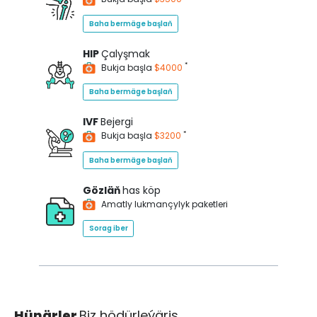
Baha bermäge başlaň
HIP
Çalyşmak
*
Bukja başla
$4000
Baha bermäge başlaň
IVF
Bejergi
*
Bukja başla
$3200
Baha bermäge başlaň
Gözläň
has köp
Amatly lukmançylyk paketleri
Sorag iber
Hünärler
Biz hödürleýäris