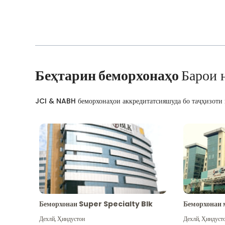
Беҳтарин беморхонаҳо
Барои 
JCI & NABH беморхонаҳои аккредитатсияшуда бо таҷҳизоти м
Беморхонаи Super Specialty Blk
Беморхонаи 
Дехлй
,
Ҳиндустон
Дехлй
,
Ҳиндуст