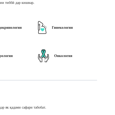
ии тиббӣ дар кишвар.
докринология
Гинекология
рология
Онкология
ар як қадами сафари табобат.