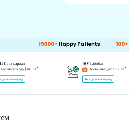
15000+
Happy Patients
100+
Hospitals
ИП
Иваз кардан
IVF
Табобат
*
*
Бастаи оғоз дар
$4000
Бастаи оғоз дар
$3200
ҳодиҳӣ оғоз кунед
Баҳодиҳӣ оғоз кунед
нем