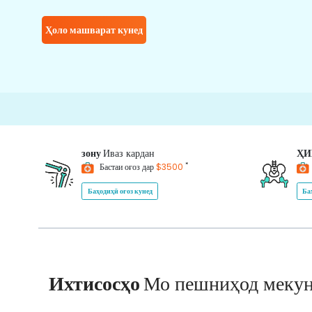
Ҳоло машварат кунед
зону
Иваз кардан
Ҳ
*
Бастаи оғоз дар
$3500
Баҳодиҳӣ оғоз кунед
Ба
Ихтисосҳо
Мо пешниҳод меку