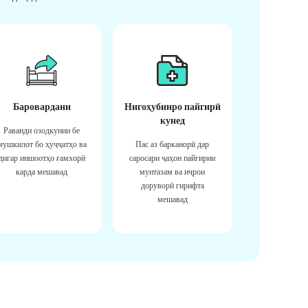
Баровардани
Нигоҳубинро пайгирӣ
кунед
Раванди озодкунии бе
мушкилот бо ҳуҷҷатҳо ва
Пас аз барканорӣ дар
дигар иншоотҳо ғамхорӣ
саросари ҷаҳон пайгирии
карда мешавад
мунтазам ва иҷрои
доруворӣ гирифта
мешавад