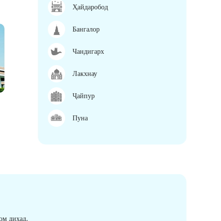
Ҳайдаробод
Бангалор
Чандигарх
Лакхнау
Ҷайпур
Пуна
ом диҳад.