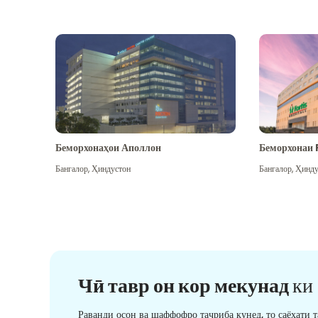
Беморхонаҳои Аполлон
Беморхонаи 
Бангалор
,
Ҳиндустон
Бангалор
,
Ҳинду
Чӣ тавр он кор мекунад
ки
Раванди осон ва шаффофро таҷриба кунед, то саёҳати 