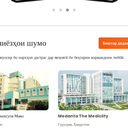
ниёзҳои шумо
Бештар дида
уосир бо нархҳои дастрас дар якҷоягӣ бо беҳтарин кормандони тиббӣ.
махсуси Макс
Medanta The Mediciity
он
Гуруграм
,
Ҳиндустон