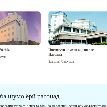
Fortis
Институти илмҳои кардиологии
Нараяна
стон
Бангалор
,
Ҳиндустон
 ба шумо ёрй расонад
табобатии худро аз Кашф то холӣ бо як раванди осони бомуваффақият анҷ