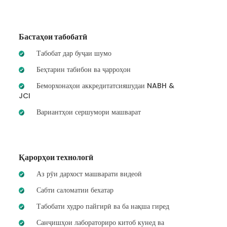
Бастаҳои табобатӣ
Табобат дар буҷаи шумо
Беҳтарин табибон ва ҷарроҳон
Беморхонаҳои аккредитатсияшудаи NABH &
JCI
Вариантҳои сершумори машварат
Қарорҳои технологӣ
Аз рӯи дархост машварати видеоӣ
Сабти саломатии бехатар
Табобати худро пайгирӣ ва ба нақша гиред
Санҷишҳои лабораториро китоб кунед ва