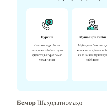
Пурсиш
Мушовири тиббӣ
Саволҳоро дар бораи
Мубодилаи боэътимоди
нигаронии табобати шумо
иттилоот ва кӯмаки як б
фиристед ва гурӯҳ тамос
як аз ҷониби мушовири
хоҳад гирифт
тиббии мо
Бемор
Шаҳодатномаҳо