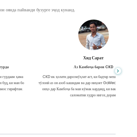
ои оянда пайванди бузурге эҷод кунанд.
Хид Сарат
Аз Камбоҷа барои CKD
CKD як ҳолати дарозмӯҳлат аст, ки бадтар мешавад. Ман муддати
Шумо ҳеҷ 
тӯлонӣ аз он азоб кашидам ва дар ниҳоят GoMedii ва яке аз шарикони
ки ман
онҳо дар Камбоҷа ба ман кӯмак карданд, ки вақти он расидааст, ки
надоштам
саломатии худро нигоҳ дорам.
Ма