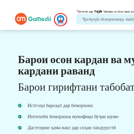
*
Ҷустуҷӯ дар
Tajik
Забонро аз боло иваз ку
Барои осон кардан ва м
Манфиатҳои мо
кардани раванд
Пас аз табобат
нигоҳубини пайравӣ
Барои гирифтани табоба
Дастгирии тиббӣ ва беморонро 24x7 бо дастаи
мо дастрас кунед, то ҳама вақт мушкилоти
шуморо ҳал кунад. Навсозии мунтазам дар
Истгоҳи бароҳат дар беморхона
бораи ниёзҳои табобати шумо.
Интихоби беморхона мувофиқи буҷаи шумо
Дастгирии ҳама вақт дар соҳаи тандурустӣ