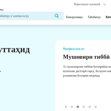
Мақолаҳои саломатӣ
нед.
Беморхонаҳо
Табобатҳо
Хиз
уттаҳид
Манфиатҳои мо
Мушовири тиббӣ
Аз мушовирони тиббии ботаҷрибаи м
т
мунтазам дастгирӣ гиред. Ба шумо ма
роҳнамоии беҳтарин медиҳад.