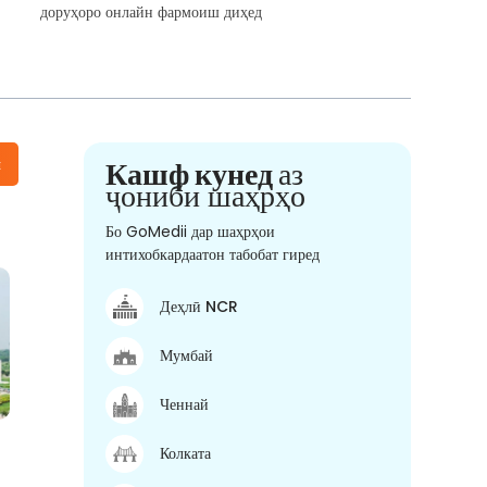
доруҳоро онлайн фармоиш диҳед
н
Кашф кунед
аз
ҷониби шаҳрҳо
Бо GoMedii дар шаҳрҳои
интихобкардаатон табобат гиред
Деҳлӣ NCR
Мумбай
Ченнай
Колката