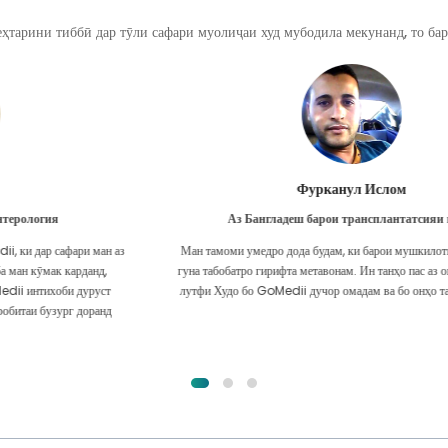
ҳтарини тиббӣ дар тӯли сафари муолиҷаи худ мубодила мекунанд, то бар
Фурканул Ислом
Аз Бангладеш барои трансплантатсияи гурда
Ман тамоми умедро дода будам, ки барои мушкилоти гурдаам ҳама
гуна табобатро гирифта метавонам. Ин танҳо пас аз он буд, ки ман бо
лутфи Худо бо GoMedii дучор омадам ва бо онҳо тамос гирифтам.