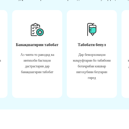
Банақшагирии табобат
Табобати бепул
Аз чипта то раводид ва
Дар беморхонаҳои
а
интихоби бастаҳои
маъруфтарин бо табибони
дастрастарин дар
ботаҷрибаи кишвар
банақшагирии табобат
нигоҳубини беҳтарин
гиред