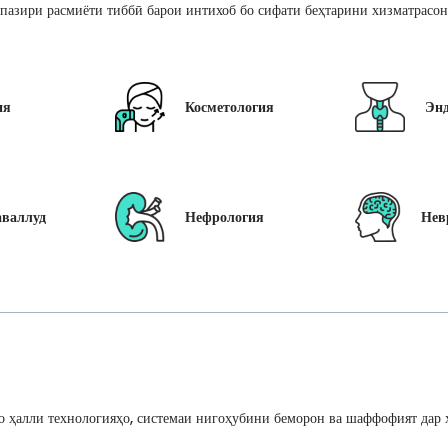
пазири расмиёти тиббӣ барои интихоб бо сифати беҳтарини хизматрасон
ия
Косметология
Эн
аваллуд
Нефрология
Нев
 ҳалли технологияҳо, системаи нигоҳубини беморон ва шаффофият дар ҳ