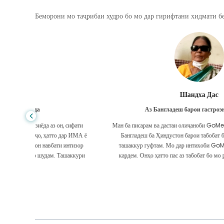
Беморони мо таҷрибаи худро бо мо дар гирифтани хидмати бе
Шандха Дас
Аз Бангладеш барои гастроэнтерология
, сифати
Ман ба писарам ва дастаи олиҷаноби GoMedii, ки дар сафари ман аз
дар ИМА ё
Бангладеш ба Ҳиндустон барои табобат ба ман кӯмак карданд,
 интизор
ташаккур гуфтам. Мо дар интихоби GoMedii интихоби дуруст
ашаккури
кардем. Онҳо ҳатто пас аз табобат бо мо робитаи бузург доранд