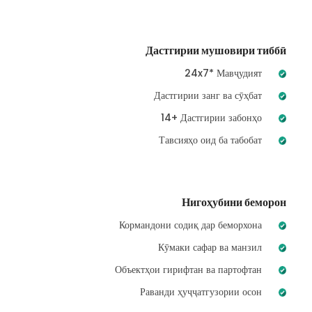
Дастгирии мушовири тиббӣ
24x7* Мавҷудият
Дастгирии занг ва сӯҳбат
14+ Дастгирии забонҳо
Тавсияҳо оид ба табобат
Нигоҳубини беморон
Кормандони содиқ дар беморхона
Кӯмаки сафар ва манзил
Объектҳои гирифтан ва партофтан
Раванди ҳуҷҷатгузории осон