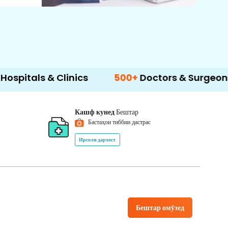
 & Clinics
500+
Doctors & Surgeons
14+
Кашф кунед
Бештар
Бастаҳои тиббии дастрас
Ирсоли дархост
Бештар омӯзед