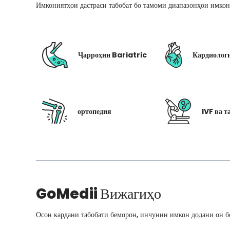
Имкониятҳои дастраси табобат бо тамоми диапазонҳои имкон
Ҷарроҳии Bariatric
Кардиолог
ортопедия
IVF ва т
GoMedii
Вижагиҳо
Осон кардани табобати беморон, инчунин имкон додани он бо