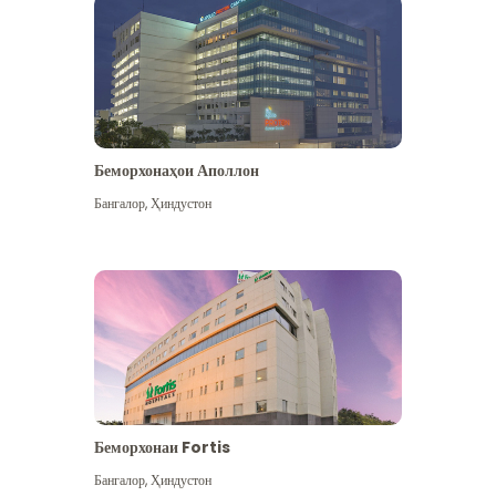
Беморхонаҳои Аполлон
Бангалор
,
Ҳиндустон
Бештар дидан
Беморхонаи Fortis
Бангалор
,
Ҳиндустон