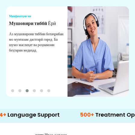
Манфиатҳои мо
М
Мушовири тиббӣ
Ёрӣ
В
М
Аз мушовирони тиббии ботаҷрибаи
мо мунтазам дастгирӣ гиред. Ба
М
шумо маслиҳат ва роҳнамоии
б
беҳтарин медиҳад.
д
б
uage Support
500+
Treatment Options