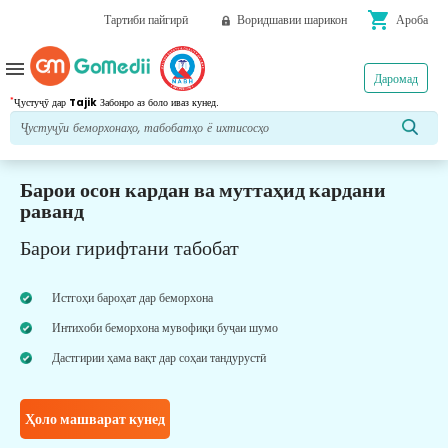
shopping_cart
Тартиби пайгирӣ
Воридшавии шарикон
Ароба
menu
Даромад
*
Ҷустуҷӯ дар
Tajik
Забонро аз боло иваз кунед.
Барои осон кардан ва муттаҳид кардани
раванд
Барои гирифтани табобат
Истгоҳи бароҳат дар беморхона
Интихоби беморхона мувофиқи буҷаи шумо
Дастгирии ҳама вақт дар соҳаи тандурустӣ
Ҳоло машварат кунед