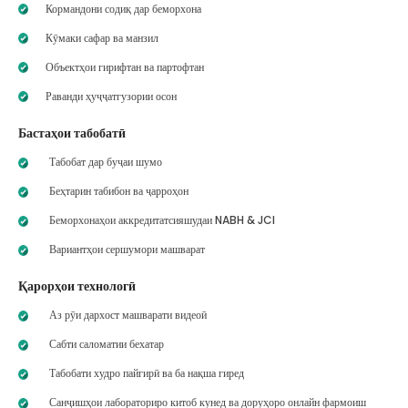
Кормандони содиқ дар беморхона
Кӯмаки сафар ва манзил
Объектҳои гирифтан ва партофтан
Раванди ҳуҷҷатгузории осон
Бастаҳои табобатӣ
Табобат дар буҷаи шумо
Беҳтарин табибон ва ҷарроҳон
Беморхонаҳои аккредитатсияшудаи NABH & JCI
Вариантҳои сершумори машварат
Қарорҳои технологӣ
Аз рӯи дархост машварати видеоӣ
Сабти саломатии бехатар
Табобати худро пайгирӣ ва ба нақша гиред
Санҷишҳои лабораториро китоб кунед ва доруҳоро онлайн фармоиш