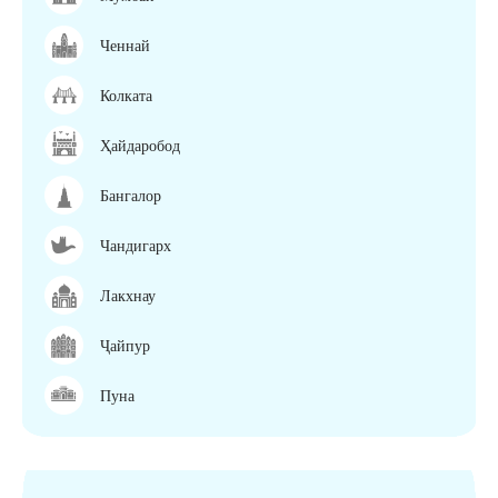
Ченнай
Колката
Ҳайдаробод
Бангалор
Чандигарх
Лакхнау
Ҷайпур
Пуна