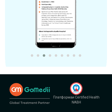
Платформаи Certified Health
NABH