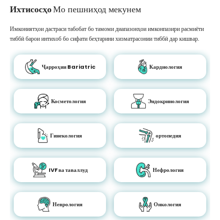
Ихтисосҳо
Мо пешниҳод мекунем
Имкониятҳои дастраси табобат бо тамоми диапазонҳои имконпазири расмиёти
тиббӣ барои интихоб бо сифати беҳтарини хизматрасонии тиббӣ дар кишвар.
Ҷарроҳии Bariatric
Кардиология
Косметология
Эндокринология
Гинекология
ортопедия
IVF ва таваллуд
Нефрология
Неврология
Онкология