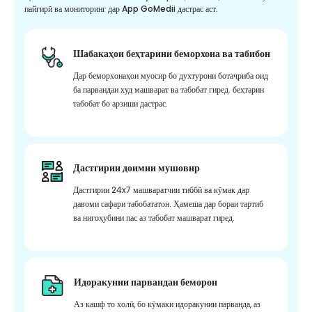
пайгирӣ ва мониторинг дар App GoMedii дастрас аст.
Шабакаҳои беҳтарини беморхона ва табибон
Дар беморхонаҳои муосир бо духтурони ботаҷриба оид
ба парвандаи худ машварат ва табобат гиред. беҳтарин
табобат бо арзиши дастрас.
Дастгирии доимии мушовир
Дастгирии 24x7 машваратчии тиббӣ ва кӯмак дар
давоми сафари табобататон. Ҳамеша дар бораи тартиб
ва нигоҳубини пас аз табобат машварат гиред.
Идоракунии парвандаи беморон
Аз кашф то холӣ, бо кӯмаки идоракунии парванда, аз