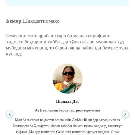
Бемор
Шаҳодатномаҳо
Беморони мо таҷрибаи худро бо мо дар гирифтани
хидмати беҳтарини тиббӣ дар тӯли сафари муолиҷаи худ
мубодила мекунанд, то барои оянда пайванди бузурге эҷод
кунанд.
Шандха Дас
Аз Бангладеш барои гастроэнтерология
Ман ба писарам ва дастаи олиҷаноби GoMedii, ки дар сафари ман аз
Бангладеш ба Ҳиндустон барои табобат ба ман кӯмак карданд, ташаккур
гуфтам. Мо дар интихоби GoMedii интихоби дуруст кардем. Онҳо