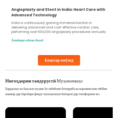
gioplasty and Stent in India: Heart Care with
5 Essen
vanced Technology
Collect
ia is continuously gaining immense traction in
Human spe
ivering advanced and cost-effective cardiac care,
in advanc
rforming over 500,000 angioplasty procedures annually
Fertilizat
h a success rate exceeding 90%. Patients across the
methods e
данро идома диҳед
Хонданро 
be are searching for treatments like angioplasty and
challenge
nt placement in Indian hospitals, owing to the
parenthoo
bination of high-quality care and affordability.
specializ
udies, such as one published
collected
Бештар омӯзед
ontinue Reading
Continue
Нигоҳдории тандурустӣ
Муҳокимаҳо
Баррасиҳо ва баҳсҳои муҳим бо табибони ботаҷриба ва коршиносони тиббии
кишвар дар баробари фикру мулоҳизаҳои беморон дар платформаи мо.