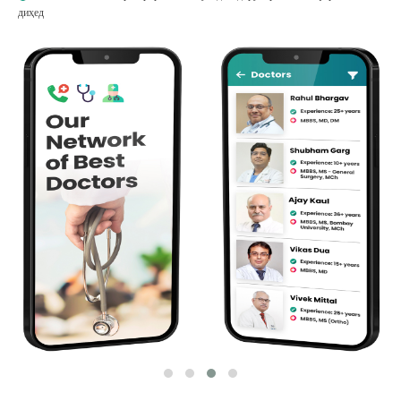
диҳед