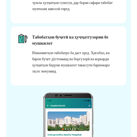
ҷумла ҳуҷҷатҳои гуногун, дар бораи сафари табобат
мунтазам навсозӣ гиред.
Табобатҳои буҷетӣ ва ҳуҷҷатгузории бе
мушкилот
Имкониятҳои табобатро ба даст оред. Ҳисобҳо, ки
барои буҷет дӯстонаанд ва боргузорӣ ва коркарди
ҳуҷҷатҳои бидуни мушкилот тавассути барномаро
эҳсос мекунанд.