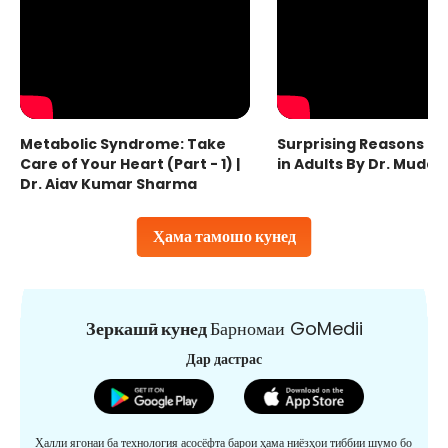
Metabolic Syndrome: Take
Surprising Reasons fo
Care of Your Heart (Part - 1) |
in Adults By Dr. Mudas
Dr. Ajay Kumar Sharma
Ҳама тамошо кунед
Зеркашӣ кунед
Барномаи GoMedii
Дар дастрас
Ҳалли ягонаи ба технология асосёфта барои ҳама ниёзҳои тиббии шумо бо