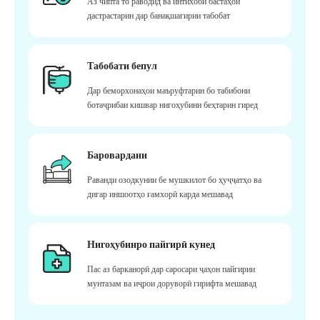
Аз чипта то раводид ва интихоби бастаҳои
дастрастарин дар банақшагирии табобат
Табобати бепул
Дар беморхонаҳои маъруфтарин бо табибони
ботаҷрибаи кишвар нигоҳубини беҳтарин гиред
Баровардани
Раванди озодкунии бе мушкилот бо ҳуҷҷатҳо ва
дигар иншоотҳо ғамхорӣ карда мешавад
Нигоҳубинро пайгирӣ кунед
Пас аз барканорӣ дар саросари ҷаҳон пайгирии
мунтазам ва иҷрои доруворӣ гирифта мешавад