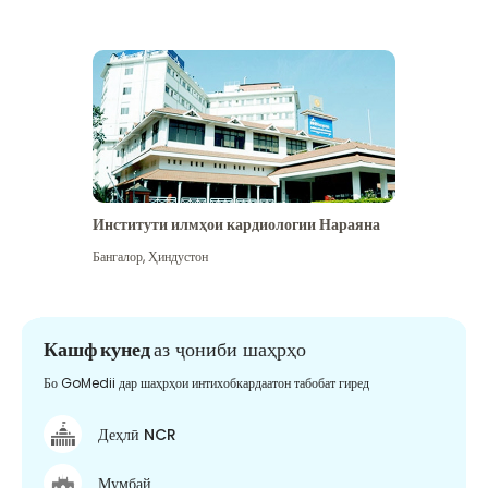
Институти илмҳои кардиологии Нараяна
Бангалор
,
Ҳиндустон
Кашф кунед
аз ҷониби шаҳрҳо
Бо GoMedii дар шаҳрҳои интихобкардаатон табобат гиред
Деҳлӣ NCR
Мумбай