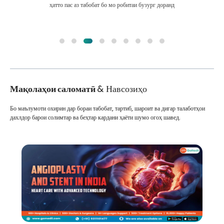
ҳатто пас аз табобат бо мо робитаи бузург доранд
Мақолаҳои саломатӣ
& Навсозиҳо
Бо маълумоти охирин дар бораи табобат, тартиб, шароит ва дигар талаботҳои
дахлдор барои солимтар ва беҳтар кардани ҳаёти шумо огоҳ шавед.