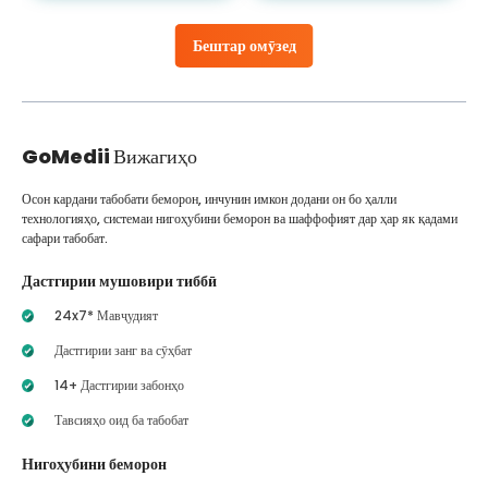
Бештар омӯзед
GoMedii
Вижагиҳо
Осон кардани табобати беморон, инчунин имкон додани он бо ҳалли
технологияҳо, системаи нигоҳубини беморон ва шаффофият дар ҳар як қадами
сафари табобат.
Дастгирии мушовири тиббӣ
24x7* Мавҷудият
Дастгирии занг ва сӯҳбат
14+ Дастгирии забонҳо
Тавсияҳо оид ба табобат
Нигоҳубини беморон