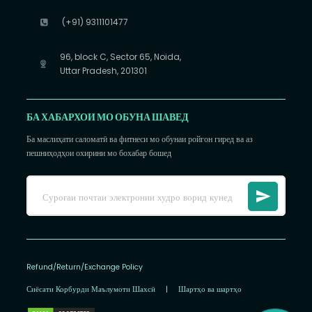
(+91) 9311101477
96, block C, Sector 65, Noida,
Uttar Pradesh, 201301
БА ХАБАРХОИ МО ОБУНА ШАВЕД
Ба маслиҳати саломатӣ ва фитнеси мо обунаи ройгон гиред ва аз
пешниҳодҳои охирини мо бохабар бошед
Refund/Return/Exchange Policy
Сиёсати Корбурди Маълумоти Шахсӣ
|
Шартҳо ва шартҳо