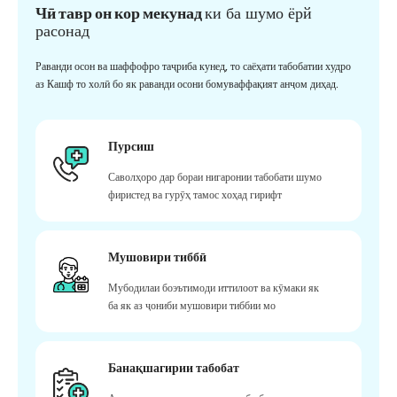
Чӣ тавр он кор мекунад
ки ба шумо ёрй
расонад
Раванди осон ва шаффофро таҷриба кунед, то саёҳати табобатии худро
аз Кашф то холӣ бо як раванди осони бомуваффақият анҷом диҳад.
Пурсиш
Саволҳоро дар бораи нигаронии табобати шумо
фиристед ва гурӯҳ тамос хоҳад гирифт
Мушовири тиббӣ
Мубодилаи боэътимоди иттилоот ва кӯмаки як
ба як аз ҷониби мушовири тиббии мо
Банақшагирии табобат