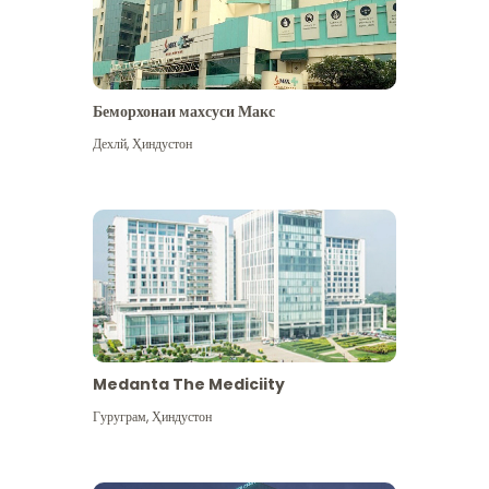
Беморхонаи махсуси Макс
Дехлй
,
Ҳиндустон
Medanta The Mediciity
Гуруграм
,
Ҳиндустон