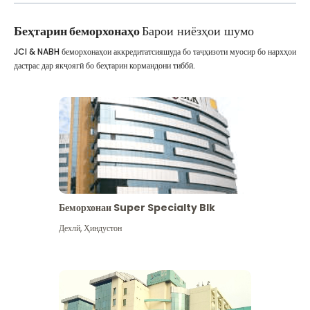
Беҳтарин беморхонаҳо
Барои ниёзҳои шумо
JCI & NABH беморхонаҳои аккредитатсияшуда бо таҷҳизоти муосир бо нархҳои
дастрас дар якҷоягӣ бо беҳтарин кормандони тиббӣ.
Беморхонаи Super Specialty Blk
Дехлй
,
Ҳиндустон