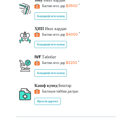
зону
Иваз кардан
*
Бастаи оғоз дар
$3500
Баҳодиҳӣ оғоз кунед
ҲИП
Иваз кардан
*
Бастаи оғоз дар
$4000
Баҳодиҳӣ оғоз кунед
IVF
Табобат
*
Бастаи оғоз дар
$3200
Баҳодиҳӣ оғоз кунед
Кашф кунед
Бештар
Бастаҳои тиббии дастрас
Ирсоли дархост