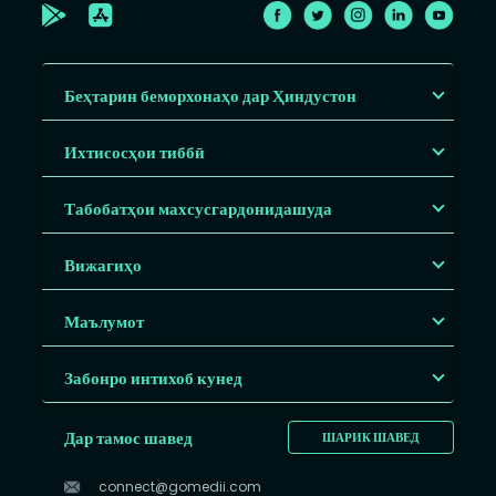
Беҳтарин беморхонаҳо дар Ҳиндустон
Ихтисосҳои тиббӣ
Табобатҳои махсусгардонидашуда
Вижагиҳо
Маълумот
Забонро интихоб кунед
Дар тамос шавед
ШАРИК ШАВЕД
connect@gomedii.com