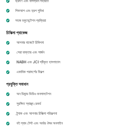
ভ্রমণ এবং বাসস্থান সহায়তা
পিকআপ এবং ড্রপ সুবিধা
সহজ ডকুমেন্টেশন প্রক্রিয়া
চিকিত্সা প্যাকেজ
আপনার বাজেটে চিকিৎসা
সেরা ডাক্তার এবং সার্জন
NABH এবং JCI স্বীকৃত হাসপাতাল
একাধিক পরামর্শের বিকল্প
প্রযুক্তি সমাধান
অন ডিমান্ড ভিডিও কনসালটেশন
সুরক্ষিত স্বাস্থ্য রেকর্ড
ট্র্যাক এবং আপনার চিকিত্সা পরিকল্পনা
বই ল্যাব টেস্ট এবং অর্ডার ঔষধ অনলাইন