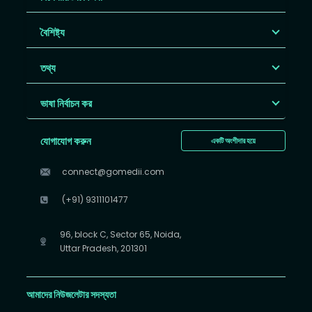
বৈশিষ্ট্য
তথ্য
ভাষা নির্বাচন কর
যোগাযোগ করুন
একটি অংশীদার হয়ে
connect@gomedii.com
(+91) 9311101477
96, block C, Sector 65, Noida,
Uttar Pradesh, 201301
আমাদের নিউজলেটার সদস্যতা