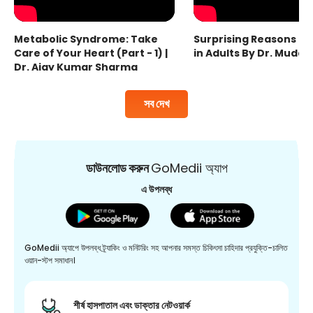
Metabolic Syndrome: Take
Surprising Reasons fo
Care of Your Heart (Part - 1) |
in Adults By Dr. Mudas
Dr. Ajay Kumar Sharma
সব দেখ
ডাউনলোড করুন
GoMedii অ্যাপ
এ উপলব্ধ
GoMedii অ্যাপে উপলব্ধ ট্র্যাকিং ও মনিটরিং সহ আপনার সমস্ত চিকিৎসা চাহিদার প্রযুক্তি-চালিত
ওয়ান-স্টপ সমাধান।
শীর্ষ হাসপাতাল এবং ডাক্তার নেটওয়ার্ক