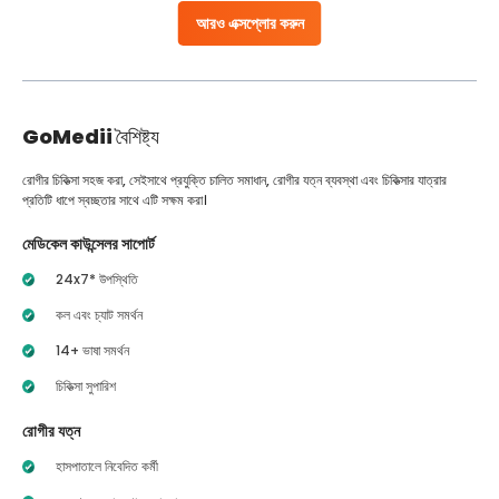
আরও এক্সপ্লোর করুন
GoMedii
বৈশিষ্ট্য
রোগীর চিকিত্সা সহজ করা, সেইসাথে প্রযুক্তি চালিত সমাধান, রোগীর যত্ন ব্যবস্থা এবং চিকিত্সার যাত্রার
প্রতিটি ধাপে স্বচ্ছতার সাথে এটি সক্ষম করা।
মেডিকেল কাউন্সেলর সাপোর্ট
24x7* উপস্থিতি
কল এবং চ্যাট সমর্থন
14+ ভাষা সমর্থন
চিকিত্সা সুপারিশ
রোগীর যত্ন
হাসপাতালে নিবেদিত কর্মী