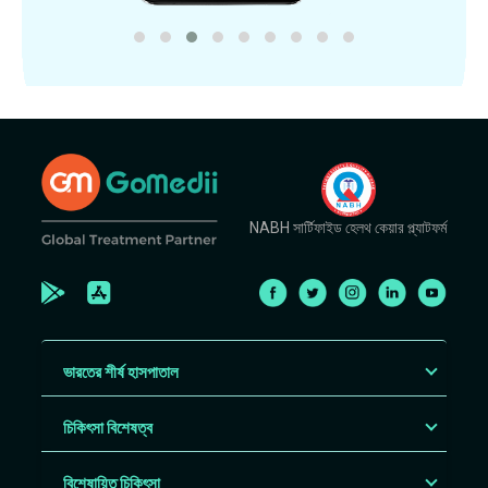
NABH সার্টিফাইড হেলথ কেয়ার প্ল্যাটফর্ম
ভারতের শীর্ষ হাসপাতাল
চিকিৎসা বিশেষত্ব
বিশেষায়িত চিকিৎসা