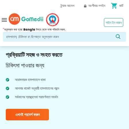
shopping_cart
ট্র্যাক আদেশ
অংশীদার লগইন
কার্ট
menu
সাইন ইন করুন
*
অনুসন্ধান করা হচ্ছে
Bangla
উপরে থেকে ভাষা পরিবর্তন করুন.
প্রক্রিয়াটি সহজ ও সংহত করতে
চিকিৎসা পাওয়ার জন্য
আরামদায়ক হাসপাতালে থাকা
আপনার বাজেট অনুযায়ী হাসপাতালের পছন্দ
সর্বকালের স্বাস্থ্যসেবা পরামর্শদাতা সমর্থন
এখনই পরামর্শ করুন