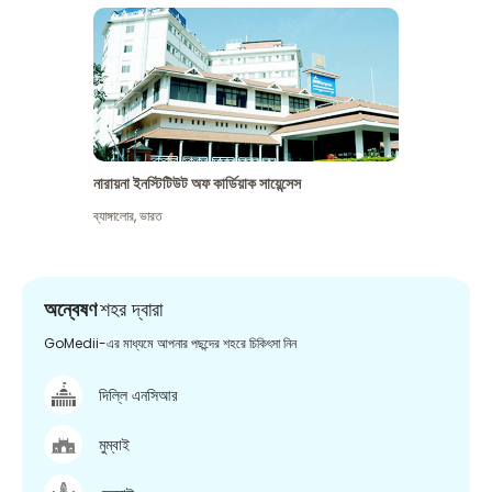
নারায়না ইনস্টিটিউট অফ কার্ডিয়াক সায়েন্সেস
ব্যাঙ্গালোর
,
ভারত
অন্বেষণ
শহর দ্বারা
GoMedii-এর মাধ্যমে আপনার পছন্দের শহরে চিকিৎসা নিন
দিল্লি এনসিআর
মুম্বাই