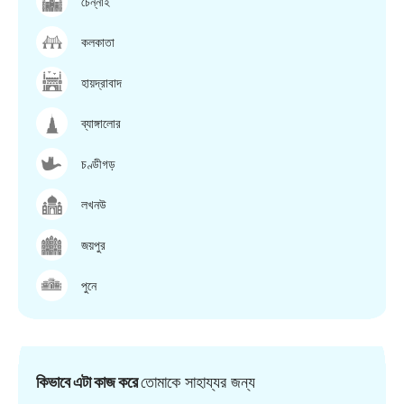
চেন্নাই
কলকাতা
হায়দ্রাবাদ
ব্যাঙ্গালোর
চণ্ডীগড়
লখনউ
জয়পুর
পুনে
কিভাবে এটা কাজ করে
তোমাকে সাহায্যর জন্য