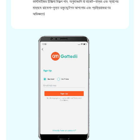
কাস্টমাইজড চিকিত্সা বিকল্প পান. অনুমানগুলি যা বাজেট-বান্ধব এবং অ্যাপের
মাধ্যমে ঝামেলা-মুক্ত ডকুমেন্টেশন আপলোড এবং প্রক্রিয়াকরণের
অভিজ্ঞতা।