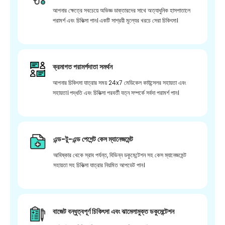
আপনার ক্ষেত্রে সবচেয়ে অভিজ্ঞ ডাক্তারদের সাথে অত্যাধুনিক হাসপাতালে
পরামর্শ এবং চিকিত্সা পান। একটি সাশ্রয়ী মূল্যের খরচে সেরা চিকিৎসা।
ক্রমাগত পরামর্শদাতা সমর্থন
আপনার চিকিৎসা যাত্রার সময় 24x7 মেডিকেল কাউন্সেলর সহায়তা এবং
সহায়তা। পদ্ধতি এবং চিকিত্সা পরবর্তী যত্ন সম্পর্কে সর্বদা পরামর্শ পান।
এন্ড-টু-এন্ড পেশেন্ট কেস ম্যানেজমেন্ট
আবিষ্কার থেকে স্রাব পর্যন্ত, বিভিন্ন ডকুমেন্টেশন সহ কেস ম্যানেজমেন্ট
সহায়তা সহ চিকিত্সা যাত্রার নিয়মিত আপডেট পান।
বাজেট বন্ধুত্বপূর্ণ চিকিৎসা এবং ঝামেলামুক্ত ডকুমেন্টেশন