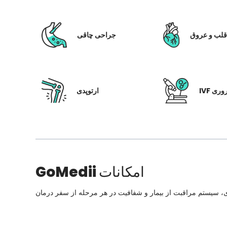
لب و عروق
جراحی چاقی
 باروری
ارتوپدی
امکانات
GoMedii