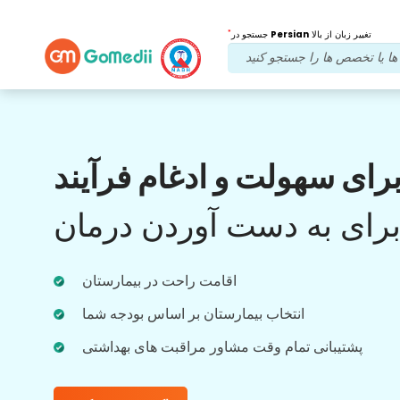
*
تغییر زبان از بالا
Persian
جستجو در
مزایای ما
رای سهولت و ادغام فرآیند
بعد از درمان
پیگیری
مراقبت
رای به دست آوردن درمان
با تیم ما که همیشه به مشکلات شما رسیدگی می
کند، پشتیبانی پزشکی و بیمار را 24x7 دریافت
اقامت راحت در بیمارستان
کنید. به روز رسانی منظم در مورد نیازهای درمانی
شما.
انتخاب بیمارستان بر اساس بودجه شما
پشتیبانی تمام وقت مشاور مراقبت های بهداشتی