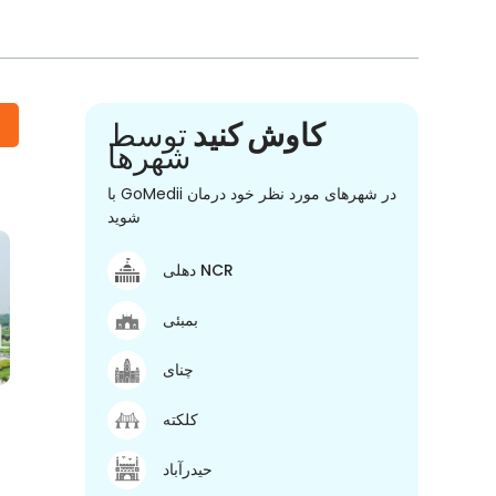
کاوش کنید
توسط
شهرها
با GoMedii در شهرهای مورد نظر خود درمان
شوید
دهلی NCR
بمبئی
چنای
کلکته
حیدرآباد