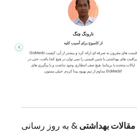
شاندا داس
از بنگلادش برای گوارش
من از پسرم و تیم درخشان GoMedii که در سفر من از بنگلادش به هند
برای درمان به من کمک کردند تشکر کرده ام. ما در انتخاب GoMedii
مراقبت های
نتخاب درستی کردیم. آنها حتی پس از درمان پیوند خوبی با ما حفظ می کنند
ایالات م
مقالات بهداشتی
& به روز رسانی