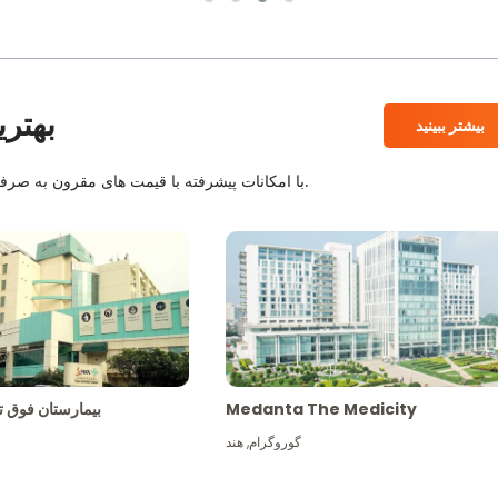
بهتری
بیشتر ببینید
بیمارستان های معتبر JCI و NABH با امکانات پیشرفته با قیمت های مقرون به صرفه همراه با بهترین کادر پزشکی.
Medanta The Medicity
بیمارستان فو
گوروگرام
,
هند