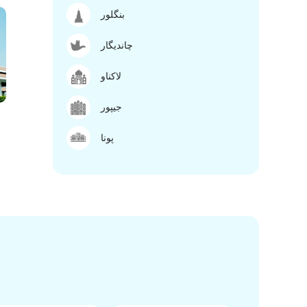
بنگلور
چاندیگار
لاکناو
جیپور
پونا