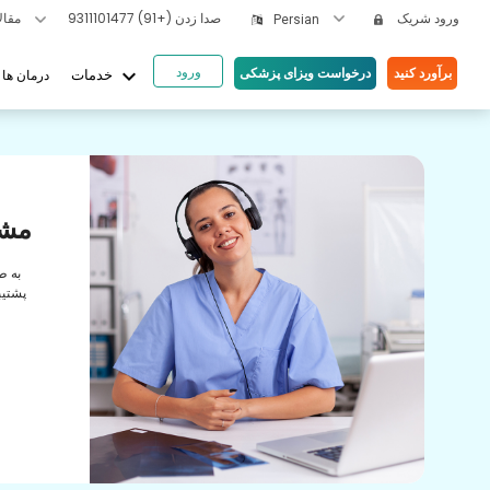
ورود شریک
صدا زدن
(+91) 9311101477
مقالات بهداشتی
Persian
ورود
keyboard_arrow_down
برآورد کنید
درخواست ویزای پزشکی
درمان ها
خدمات
یای ما
ها
مشا
رابطه
به ط
راقبت
پشتیب