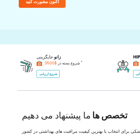
اکنون مشورت کنید
HI
زانو
جایگزینی
*
$3500
شروع بسته در
بی
شروع ارزیابی
تخصص ها
ما پیشنهاد می دهیم