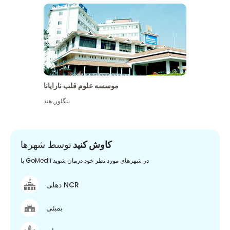
موسسه علوم قلب نارایانا
بنگلور
,
هند
کاوش کنید
توسط شهرها
با GoMedii در شهرهای مورد نظر خود درمان شوید
دهلی NCR
بمبئی