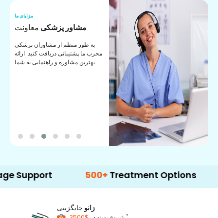
ما
مزایای ما
ا
مشاور پزشکی
معاونت
ن
به طور منظم از مشاوران پزشکی
ان
مجرب ما پشتیبانی دریافت کنید. ارائه
ی
بهترین مشاوره و راهنمایی به شما.
ort
500+
Treatment Options
زانو
جایگزینی
*
$3500
شروع بسته در