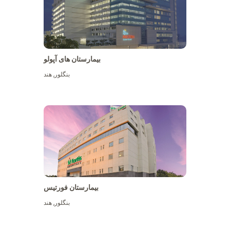
بیمارستان های آپولو
بنگلور
,
هند
بیشتر ببینید
بیمارستان فورتیس
بنگلور
,
هند