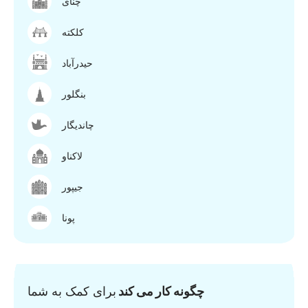
چنای
کلکته
حیدرآباد
بنگلور
چاندیگار
لاکناو
جیپور
پونا
چگونه کار می کند
برای کمک به شما