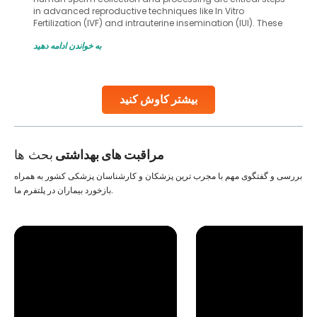
in advanced reproductive techniques like In Vitro
Fertilization (IVF) and intrauterine insemination (IUI). These
methods enable medical professionals to tackle fertility
به خواندن ادامه دهید
challenges and help couples achieve their dream of
parenthood. Skilled technicians collect sperm using
specialized procedures to ensure optimal quality. Once
collected, they process the
بیشتر کاوش کنید
Continue Reading
مراقبت های بهداشتی
بحث ها
بررسی و گفتگوی مهم با مجرب ترین پزشکان و کارشناسان پزشکی کشور به همراه
بازخورد بیماران در پلتفرم ما.