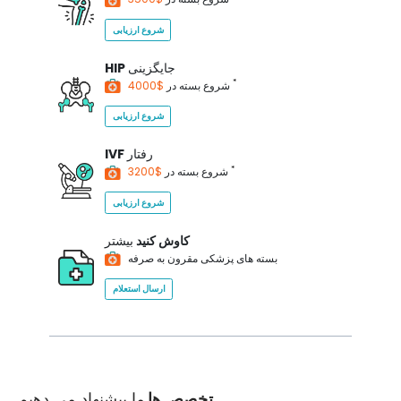
شروع ارزیابی
جایگزینی
HIP
*
$4000
شروع بسته در
شروع ارزیابی
رفتار
IVF
*
$3200
شروع بسته در
شروع ارزیابی
کاوش کنید
بیشتر
بسته های پزشکی مقرون به صرفه
ارسال استعلام
تخصص ها
ما پیشنهاد می دهیم