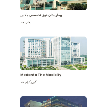
بیمارستان فوق تخصصی مکس
دهلی
,
هند
Medanta The Medicity
گوروگرام
,
هند