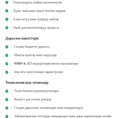
Ооруканадагы атайын кызматкерлер
Турак-жай жана саякат боюнча жардам
Алып кетүү жана түшүрүү жайлар
Оңой документтештирүү процесси
Дарылоо пакеттери
Сиздин бюджетте дарылоо
Мыкты врачтар жана хирургдар
NABH & JCI аккредитацияланган ооруканалары
Бир нече консультация параметрлери
Технологиялык чечимдер
Талап боюнча видеоконсультация
Коопсуз ден соолук рекорду
Сиздин дарылоону көзөмөлдөө жана пландаштыруу
Лабораториялык тесттерди тапшырыңыз жана дары-дармектерди онлайн