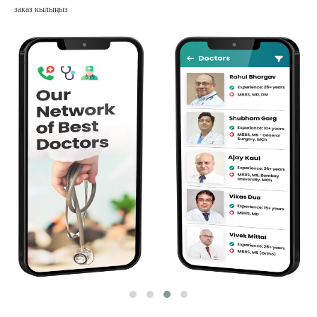
заказ кылыңыз