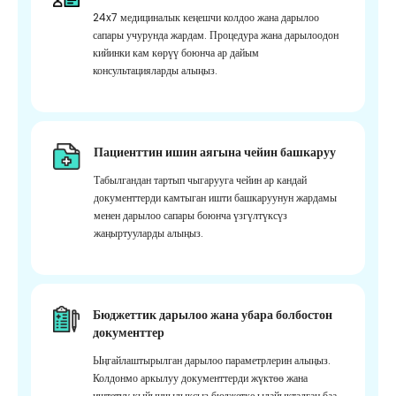
24x7 медициналык кеңешчи колдоо жана дарылоо
сапары учурунда жардам. Процедура жана дарылоодон
кийинки кам көрүү боюнча ар дайым
консультацияларды алыңыз.
Пациенттин ишин аягына чейин башкаруу
Табылгандан тартып чыгарууга чейин ар кандай
документтерди камтыган ишти башкаруунун жардамы
менен дарылоо сапары боюнча үзгүлтүксүз
жаңыртууларды алыңыз.
Бюджеттик дарылоо жана убара болбостон
документтер
Ыңгайлаштырылган дарылоо параметрлерин алыңыз.
Колдонмо аркылуу документтерди жүктөө жана
иштетүү кыйынчылыксыз бюджетке ылайыкталган баа