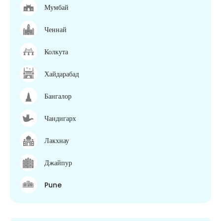
Мумбай
Ченнай
Колкута
Хайдарабад
Бангалор
Чандигарх
Лакхнау
Джайпур
Pune