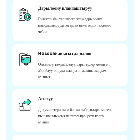
Дарылоону пландаштыруу
Билеттен баштап визага жана дарылоону
пландаштырууда эң арзан пакеттерди тандоого
чейин
Hassale акысыз дарылоо
Өлкөдөгү тажрыйбалуу дарыгерлер менен эң
абройлуу ооруканаларда эң жакшы жардам
алыңыз
Агызуу
Документтери жана башка жабдыктары менен
кыйынчылыксыз чыгаруу процесси колго
алынат