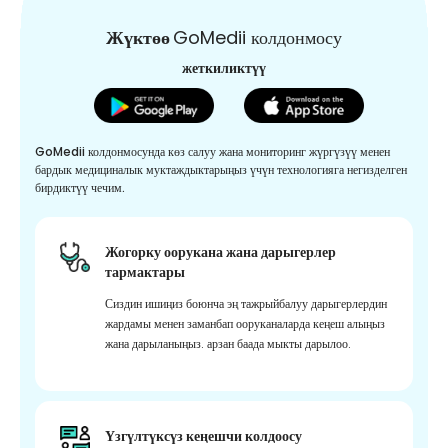
Жүктөө
GoMedii колдонмосу
жеткиликтүү
GoMedii колдонмосунда көз салуу жана мониторинг жүргүзүү менен
бардык медициналык муктаждыктарыңыз үчүн технологияга негизделген
бирдиктүү чечим.
Жогорку оорукана жана дарыгерлер
тармактары
Сиздин ишиңиз боюнча эң тажрыйбалуу дарыгерлердин
жардамы менен заманбап ооруканаларда кеңеш алыңыз
жана дарыланыңыз. арзан баада мыкты дарылоо.
Үзгүлтүксүз кеңешчи колдоосу