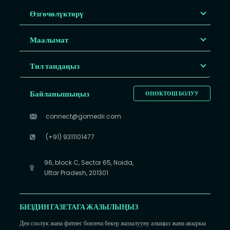
Өзгөчөлүктөрү
Маалымат
Тил тандаңыз
Байланышыңыз
ӨНӨКТӨШ БОЛУУ
connect@gomedii.com
(+91) 9311101477
96, block C, Sector 65, Noida,
Uttar Pradesh, 201301
БИЗДИН ГАЗЕТАГА ЖАЗЫЛЫҢЫЗ
Ден соолук жана фитнес боюнча бекер жазылууну алыңыз жана акыркы