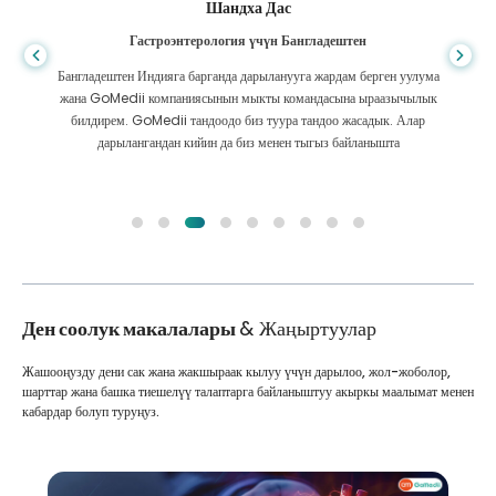
Шандха Дас
Гастроэнтерология үчүн Бангладештен
Бангладештен Индияга барганда дарыланууга жардам берген уулума
жана GoMedii компаниясынын мыкты командасына ыраазычылык
билдирем. GoMedii тандоодо биз туура тандоо жасадык. Алар
дарылангандан кийин да биз менен тыгыз байланышта
Ден соолук макалалары
& Жаңыртуулар
Жашооңузду дени сак жана жакшыраак кылуу үчүн дарылоо, жол-жоболор,
шарттар жана башка тиешелүү талаптарга байланыштуу акыркы маалымат менен
кабардар болуп туруңуз.