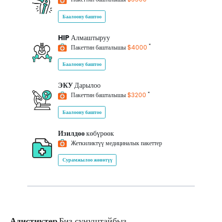
Баалоону баштоо
HIP
Алмаштыруу
*
Пакеттин башталышы
$4000
Баалоону баштоо
ЭКУ
Дарылоо
*
Пакеттин башталышы
$3200
Баалоону баштоо
Изилдөө
көбүрөөк
Жеткиликтүү медициналык пакеттер
Сурамжылоо жөнөтүү
Адистиктер
Биз сунуштайбыз