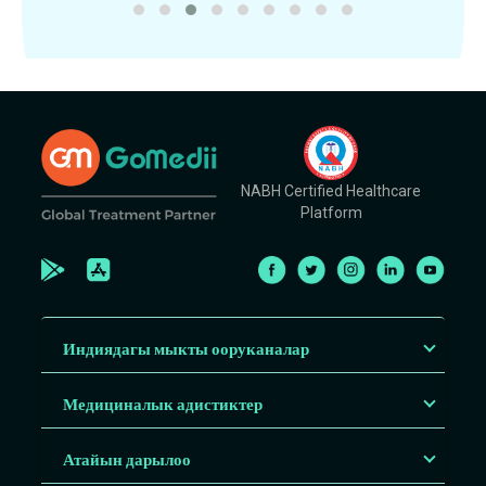
NABH Certified Healthcare
Platform
Индиядагы мыкты ооруканалар
Медициналык адистиктер
Атайын дарылоо