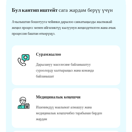
Бул кантип иштейт
сага жардам берүү үчүн
Ачылыштан бошотууга чейинки дарылоо саякатыңызды жылмакай
жеңил процесс менен ийгиликтүү кылуунун жеңилдетилген жана ачык
процессин баштан өткөрүңүз.
Сурамжылоо
Дарылануу маселесине байланыштуу
суроолорду калтырыңыз жана команда
байланышат
Медициналык кеңешчи
Ишенимдүү маалымат алмашуу жана
медициналык кеңешчибиз тарабынан бирден
жардам