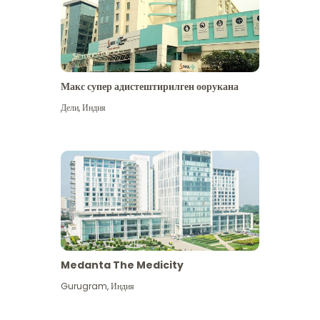
Макс супер адистештирилген оорукана
Дели
,
Индия
Medanta The Medicity
Gurugram
,
Индия