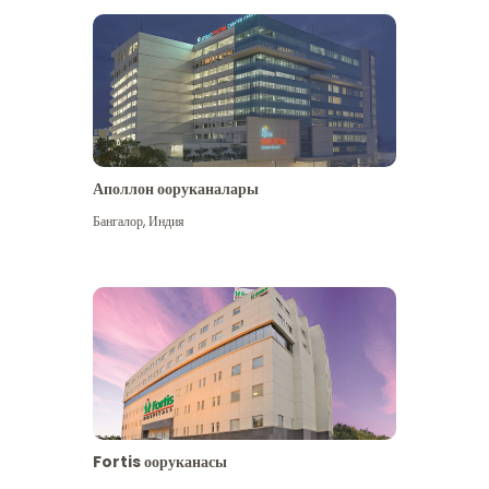
Аполлон ооруканалары
Көбүрөөк көрүү
Бангалор
,
Индия
Fortis ооруканасы