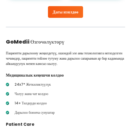
Дагы изилдөө
GoMedii
Өзгөчөлүктөрү
Пациентти дарылоону жеңилдетүү, ошондой эле аны технологияга негизделген
чечимдер, пациентти тейлөө тутуму жана дарылоо сапарынын ар бир кадамында
айкындуулук менен камсыз кылуу.
Медициналык кеңешчи колдоо
24x7* Жеткиликтүүлүк
Чалуу жана чат колдоо
14+ Тилдерди колдоо
Дарылоо боюнча сунуштар
Patient Care