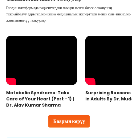
Биздин платформада пациенттердин пикири менен бирге өлкөнүн эң
тажрыйбалуу дарыгерлери жана медициналык эксперттери менен сын-пикирлер
жана маанилүү талкуулар.
Metabolic Syndrome: Take
Surprising Reasons fo
Care of Your Heart (Part - 1) |
in Adults By Dr. Mudas
Dr. Ajay Kumar Sharma
Баарын көрүү