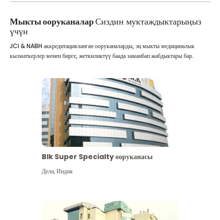
Мыкты ооруканалар
Сиздин муктаждыктарыңыз
үчүн
JCI & NABH аккредитацияланган ооруканаларды, эң мыкты медициналык
кызматкерлер менен бирге, жеткиликтүү баада заманбап жабдыктары бар.
Blk Super Specialty ооруканасы
Дели
,
Индия