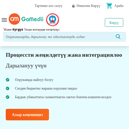
shopping_cart
Тартипке көз салуу
Өнөктөш Кирүү
Араба
menu
Кирүү
*
Издөө
Kyrgyz
Тилди жогорудан өзгөртүңүз.
Процессти жеңилдетүү жана интеграциялоо
Дарылануу үчүн
Ооруканада жайлуу болуу
Сиздин бюджетке жараша оорукана тандоо
Бардык убакыттагы саламаттыкты сактоо боюнча кеңешчи колдоо
Азыр кеңешиңиз