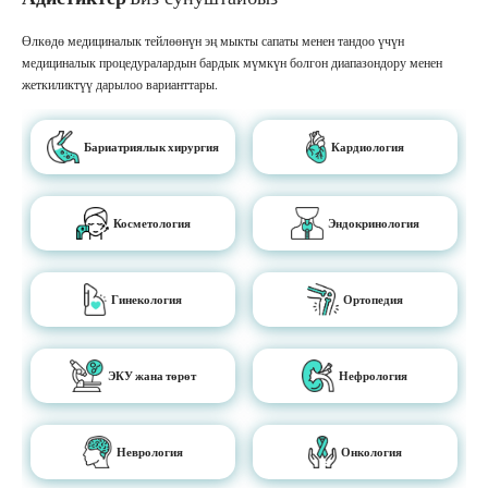
Өлкөдө медициналык тейлөөнүн эң мыкты сапаты менен тандоо үчүн
медициналык процедуралардын бардык мүмкүн болгон диапазондору менен
жеткиликтүү дарылоо варианттары.
Бариатриялык хирургия
Кардиология
Косметология
Эндокринология
Гинекология
Ортопедия
ЭКУ жана төрөт
Нефрология
Неврология
Онкология