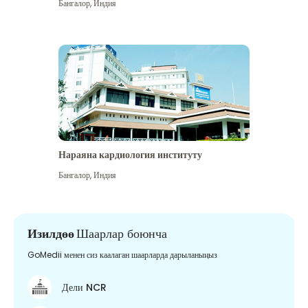
Бангалор
,
Индия
Нараяна кардиология институту
Бангалор
,
Индия
Изилдөө
Шаарлар боюнча
GoMedii менен сиз каалаган шаарларда дарыланыңыз
Дели NCR