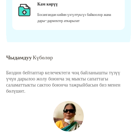
Кам көрүү
Босангандан кийин үзгүлтүксүз байкоолор жана
дары-дармектер аткарылат
Чыдамдуу
Күбөлөр
Биздин бейтаптар келечектеги чоң байланышты түзүү
үчүн дарылоо жолу боюнча эң мыкты сапаттагы
саламаттыкты сактоо боюнча тажрыйбасын биз менен
бөлүшөт.