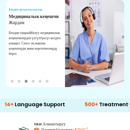
Биздин артыкчылыктар
Б
Медициналык кеңешчи
О
Жардам
К
Биздин тажрыйбалуу медициналык
Д
кеңешчилерден үзгүлтүксүз колдоо
ж
алыңыз. Сизге эң жакшы
р
кеңештерди жана көрсөтмөлөрдү
т
берет.
о
nguage Support
500+
Treatment Options
тизе
Алмаштыруу
*
Пакеттин башталышы
$3500