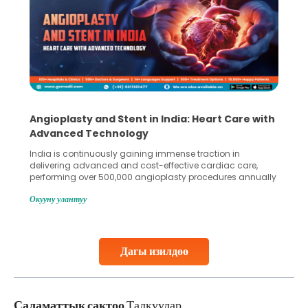
Angioplasty and Stent in India: Heart Care with
Advanced Technology
India is continuously gaining immense traction in
delivering advanced and cost-effective cardiac care,
performing over 500,000 angioplasty procedures annually
with a success rate exceeding 90%. Patients across the
Окууну улантуу
globe are searching for treatments like angioplasty and
stent placement in Indian hospitals, owing to the
combination of high-quality care and affordability.
Studies, such as one published
Дагы изилдөө
Continue Reading
Саламаттык сактоо
Талкуулар