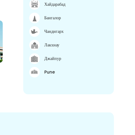
Хайдарабад
Бангалор
Чандигарх
Лакхнау
Джайпур
Pune