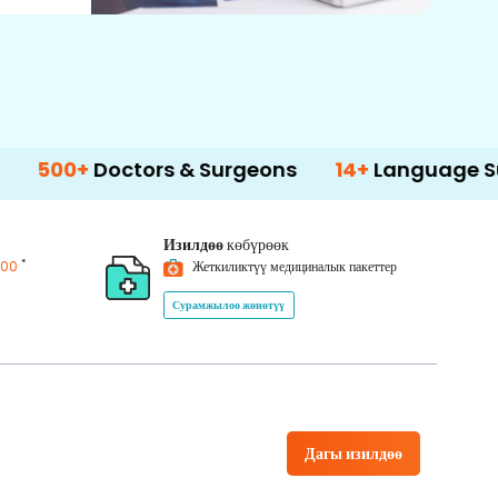
octors & Surgeons
14+
Language Support
Изилдөө
көбүрөөк
*
200
Жеткиликтүү медициналык пакеттер
Сурамжылоо жөнөтүү
Дагы изилдөө