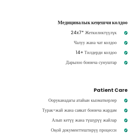
Медициналык кеңешчи колдоо
24x7* Жеткиликтүүлүк
Чалуу жана чат колдоо
14+ Тилдерди колдоо
Дарылоо боюнча сунуштар
Patient Care
Ооруканадагы атайын кызматкерлер
Турак-жай жана саякат боюнча жардам
Алып кетүү жана түшүрүү жайлар
Оңой документтештирүү процесси