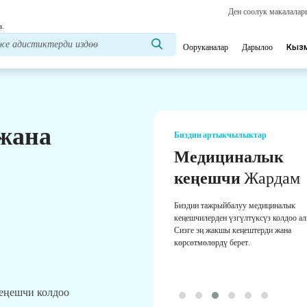
Ден соолук макалала
з.
Ооруканалар
Дарылоо
Кыз
 жана
Биздин артыкчылыктар
Медициналык
кеңешчи
Жардам
Биздин тажрыйбалуу медициналык
кеңешчилерден үзгүлтүксүз колдоо а
Сизге эң жакшы кеңештерди жана
көрсөтмөлөрдү берет.
кеңешчи колдоо