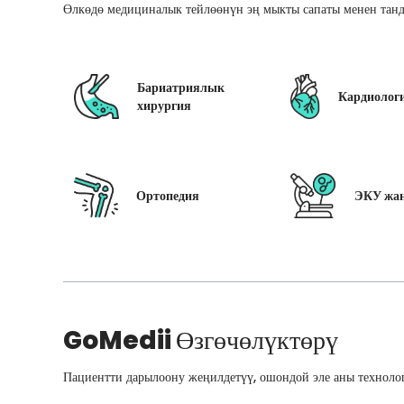
Өлкөдө медициналык тейлөөнүн эң мыкты сапаты менен танд
Бариатриялык
Кардиолог
хирургия
Ортопедия
ЭКУ жан
GoMedii
Өзгөчөлүктөрү
Пациентти дарылоону жеңилдетүү, ошондой эле аны технолог