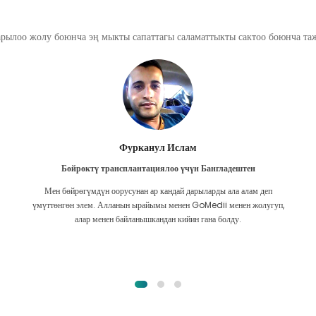
арылоо жолу боюнча эң мыкты сапаттагы саламаттыкты сактоо боюнча т
Фурканул Ислам
Бөйрөктү трансплантациялоо үчүн Бангладештен
Мен бөйрөгүмдүн оорусунан ар кандай дарыларды ала алам деп
үмүттөнгөн элем. Алланын ырайымы менен GoMedii менен жолугуп,
алар менен байланышкандан кийин гана болду.