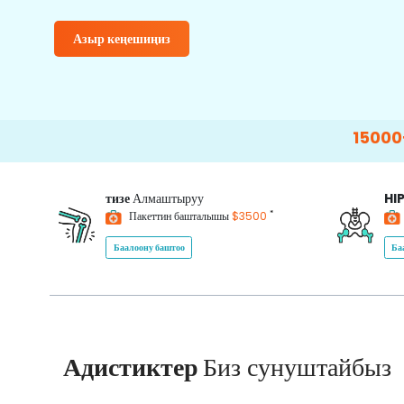
Азыр кеңешиңиз
15000+
Happy Pa
тизе
Алмаштыруу
HI
*
Пакеттин башталышы
$3500
Баалоону баштоо
Ба
Адистиктер
Биз сунуштайбыз