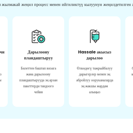
 жылмакай жеңил процесс менен ийгиликтүү кылуунун жеңилдетилген ж
чи
Дарылоону
Hassale акысыз
пландаштыруу
дарылоо
Билеттен баштап визага
Өлкөдөгү тажрыйбалуу
з
жана дарылоону
дарыгерлер менен эң
м
пландаштырууда эң арзан
абройлуу ооруканаларда
пакеттерди тандоого
эң жакшы жардам
чейин
алыңыз