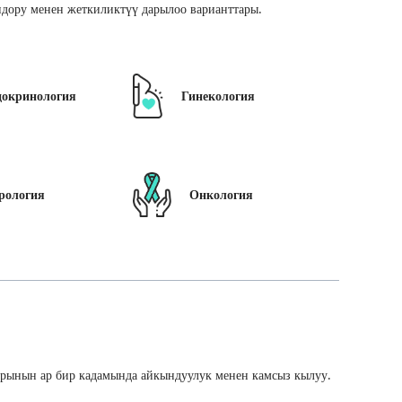
дору менен жеткиликтүү дарылоо варианттары.
докринология
Гинекология
рология
Онкология
арынын ар бир кадамында айкындуулук менен камсыз кылуу.