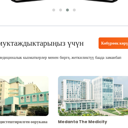
муктаждыктарыңыз үчүн
Көбүрөөк көр
едициналык кызматкерлер менен бирге, жеткиликтүү баада заманбап
адистештирилген оорукана
Medanta The Medicity