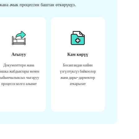
ана ачык процессин баштан өткөрүңүз.
Агызуу
Кам көрүү
Документтери жана
Босангандан кийин
башка жабдыктары менен
үзгүлтүксүз байкоолор
кыйынчылыксыз чыгаруу
жана дары-дармектер
процесси колго алынат
аткарылат