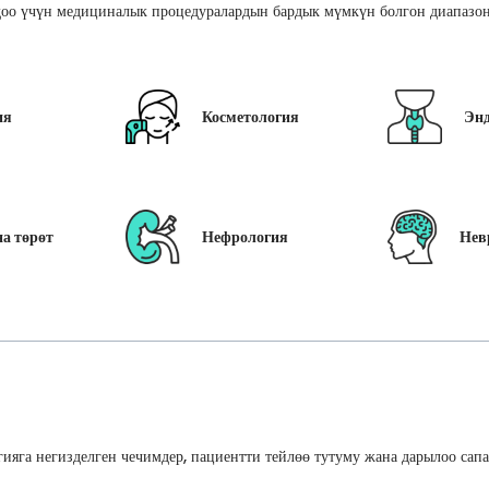
оо үчүн медициналык процедуралардын бардык мүмкүн болгон диапазон
ия
Косметология
Эн
а төрөт
Нефрология
Нев
ияга негизделген чечимдер, пациентти тейлөө тутуму жана дарылоо сап