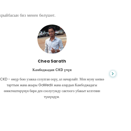
ажрыйбасын биз менен бөлүшөт.
Chea Sarath
Камбоджадан CKD үчүн
CKD - өмүр бою узакка созулган оору, ал начарлайт. Мен муну көпкө
Жашоо к
тарттым жана акыры GoMedii жана алардын Камбоджадагы
боордун
өнөктөштөрүнүн бири ден соолугумду сактоого убакыт келгенин
Акчам аз
түшүндүм.