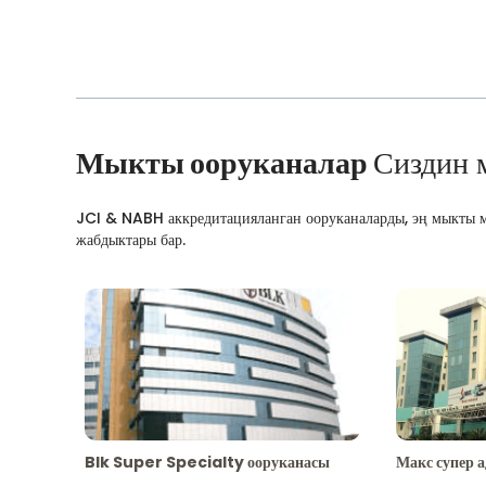
Мыкты ооруканалар
Сиздин 
JCI & NABH аккредитацияланган ооруканаларды, эң мыкты м
жабдыктары бар.
Blk Super Specialty ооруканасы
Макс супер 