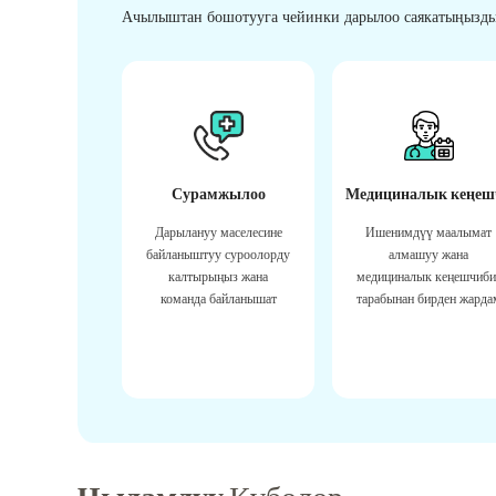
Ачылыштан бошотууга чейинки дарылоо саякатыңызды
Сурамжылоо
Медициналык кеңеш
Дарылануу маселесине
Ишенимдүү маалымат
байланыштуу суроолорду
алмашуу жана
калтырыңыз жана
медициналык кеңешчиби
команда байланышат
тарабынан бирден жарда