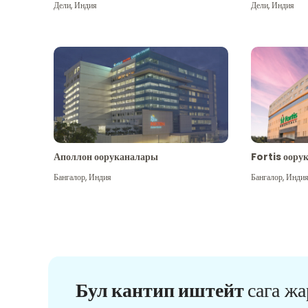
Дели
,
Индия
Дели
,
Индия
Аполлон ооруканалары
Fortis оору
Бангалор
,
Индия
Бангалор
,
Инди
Бул кантип иштейт
сага ж