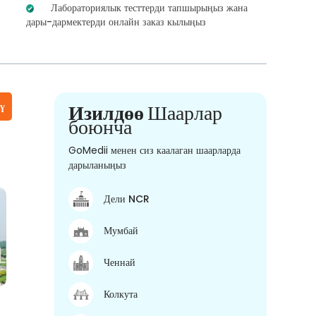
Лабораториялык тесттерди тапшырыңыз жана
дары-дармектерди онлайн заказ кылыңыз
үү
Изилдөө
Шаарлар
боюнча
GoMedii менен сиз каалаган шаарларда
дарыланыңыз
Дели NCR
Мумбай
Ченнай
Колкута