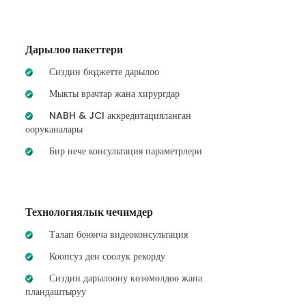
Дарылоо пакеттери
Сиздин бюджетте дарылоо
Мыкты врачтар жана хирургдар
NABH & JCI аккредитацияланган
ооруканалары
Бир нече консультация параметрлери
Технологиялык чечимдер
Талап боюнча видеоконсультация
Коопсуз ден соолук рекорду
Сиздин дарылоону көзөмөлдөө жана
пландаштыруу