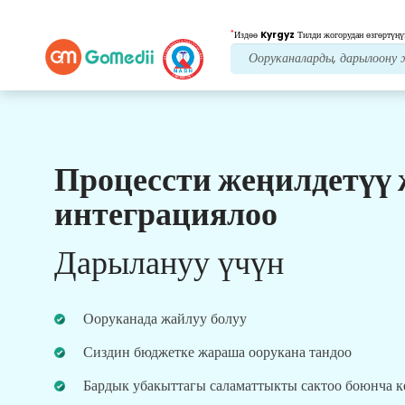
*
Издөө
Kyrgyz
Тилди жогорудан өзгөртүңү
Процессти жеңилдетүү
Биздин артыкчылыктар
интеграциялоо
Пост дарылоо
кам
көрүү
Дарылануу үчүн
Ар дайым көйгөйлөрүңүздү чечүү үчүн биздин
команда менен 24x7 медициналык жана
пациенттердин колдоосун алыңыз. Сиздин
Ооруканада жайлуу болуу
дарылоо муктаждыктарыңыз боюнча
үзгүлтүксүз жаңыртуулар.
Сиздин бюджетке жараша оорукана тандоо
Бардык убакыттагы саламаттыкты сактоо боюнча 