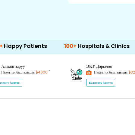
tients
100+
Hospitals & Clinics
500+
D
P
Алмаштыруу
ЭКУ
Дарылоо
*
Пакеттин башталышы
$4000
Пакеттин башталышы
$3
алоону баштоо
Баалоону баштоо