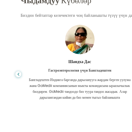
Чыдамдуу
Күбөлөр
Биздин бейтаптар келечектеги чоң байланышты түзүү үчүн д
Шандха Дас
Гастроэнтерология үчүн Бангладештен
да көп,
Бангладештен Индияга барганда дарыланууга жардам берген уулума
л тургай
жана GoMedii компаниясынын мыкты командасына ыраазычылык
зек жок,
билдирем. GoMedii тандоодо биз туура тандоо жасадык. Алар
ттим.
дарылангандан кийин да биз менен тыгыз байланышта