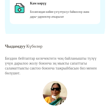
Кам көрүү
Босангандан кийин үзгүлтүксүз байкоолор жана
дары-дармектер аткарылат
Чыдамдуу
Күбөлөр
Биздин бейтаптар келечектеги чоң байланышты түзүү
үчүн дарылоо жолу боюнча эң мыкты сапаттагы
саламаттыкты сактоо боюнча тажрыйбасын биз менен
бөлүшөт.