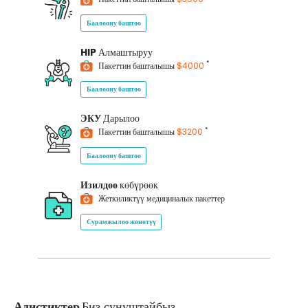
Баалоону баштоо
HIP
Алмаштыруу
*
Пакеттин башталышы
$4000
Баалоону баштоо
ЭКУ
Дарылоо
*
Пакеттин башталышы
$3200
Баалоону баштоо
Изилдөө
көбүрөөк
Жеткиликтүү медициналык пакеттер
Сурамжылоо жөнөтүү
Адистиктер
Биз сунуштайбыз