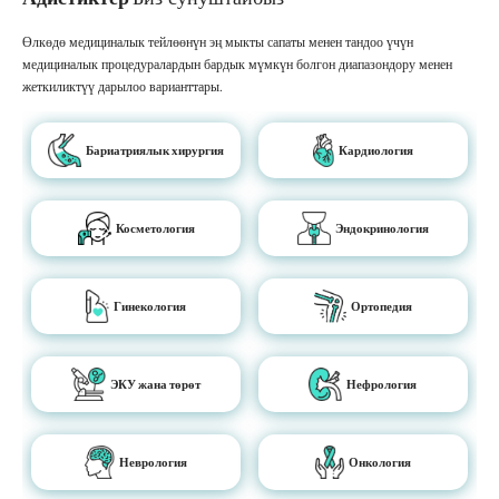
Өлкөдө медициналык тейлөөнүн эң мыкты сапаты менен тандоо үчүн
медициналык процедуралардын бардык мүмкүн болгон диапазондору менен
жеткиликтүү дарылоо варианттары.
Бариатриялык хирургия
Кардиология
Косметология
Эндокринология
Гинекология
Ортопедия
ЭКУ жана төрөт
Нефрология
Неврология
Онкология