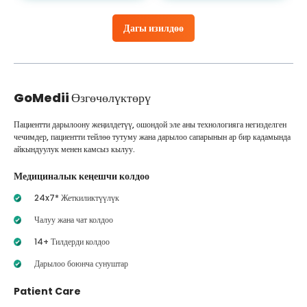
Дагы изилдөө
GoMedii
Өзгөчөлүктөрү
Пациентти дарылоону жеңилдетүү, ошондой эле аны технологияга негизделген
чечимдер, пациентти тейлөө тутуму жана дарылоо сапарынын ар бир кадамында
айкындуулук менен камсыз кылуу.
Медициналык кеңешчи колдоо
24x7* Жеткиликтүүлүк
Чалуу жана чат колдоо
14+ Тилдерди колдоо
Дарылоо боюнча сунуштар
Patient Care