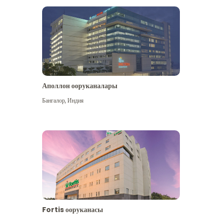
Аполлон ооруканалары
Көбүрөөк көрүү
Бангалор
,
Индия
Fortis ооруканасы