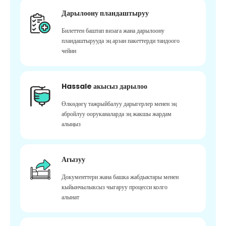
Дарылоону пландаштыруу
Билеттен баштап визага жана дарылоону
пландаштырууда эң арзан пакеттерди тандоого
чейин
Hassale акысыз дарылоо
Өлкөдөгү тажрыйбалуу дарыгерлер менен эң
абройлуу ооруканаларда эң жакшы жардам
алыңыз
Агызуу
Документтери жана башка жабдыктары менен
кыйынчылыксыз чыгаруу процесси колго
алынат