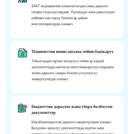
24x7 медициналык кеңешчи колдоо жана дарылоо
сапары учурунда жардам. Процедура жана дарылоодон
кийинки кам көрүү боюнча ар дайым
консультацияларды алыңыз.
Пациенттин ишин аягына чейин башкаруу
Табылгандан тартып чыгарууга чейин ар кандай
документтерди камтыган ишти башкаруунун жардамы
менен дарылоо сапары боюнча үзгүлтүксүз
жаңыртууларды алыңыз.
Бюджеттик дарылоо жана убара болбостон
документтер
Ыңгайлаштырылган дарылоо параметрлерин алыңыз.
Колдонмо аркылуу документтерди жүктөө жана
иштетүү кыйынчылыксыз бюджетке ылайыкталган баа