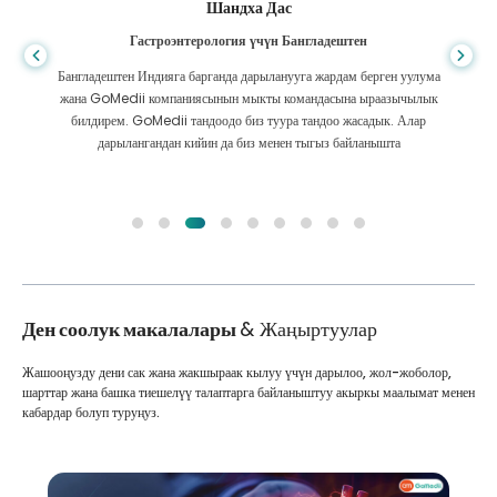
Шандха Дас
Гастроэнтерология үчүн Бангладештен
Бангладештен Индияга барганда дарыланууга жардам берген уулума
жана GoMedii компаниясынын мыкты командасына ыраазычылык
билдирем. GoMedii тандоодо биз туура тандоо жасадык. Алар
дарылангандан кийин да биз менен тыгыз байланышта
Ден соолук макалалары
& Жаңыртуулар
Жашооңузду дени сак жана жакшыраак кылуу үчүн дарылоо, жол-жоболор,
шарттар жана башка тиешелүү талаптарга байланыштуу акыркы маалымат менен
кабардар болуп туруңуз.