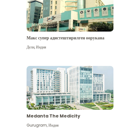
Макс супер адистештирилген оорукана
Дели
,
Индия
Medanta The Medicity
Gurugram
,
Индия