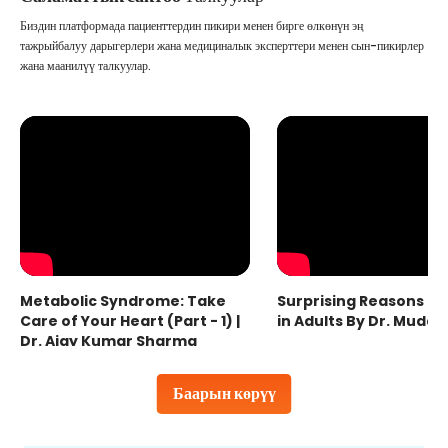
Биздин платформада пациенттердин пикири менен бирге өлкөнүн эң
тажрыйбалуу дарыгерлери жана медициналык эксперттери менен сын-пикирлер
жана маанилүү талкуулар.
Metabolic Syndrome: Take
Surprising Reasons fo
Care of Your Heart (Part - 1) |
in Adults By Dr. Mudas
Dr. Ajay Kumar Sharma
Баарын көрүү