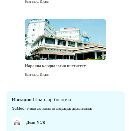
Бангалор
,
Индия
Нараяна кардиология институту
Бангалор
,
Индия
Изилдөө
Шаарлар боюнча
GoMedii менен сиз каалаган шаарларда дарыланыңыз
Дели NCR