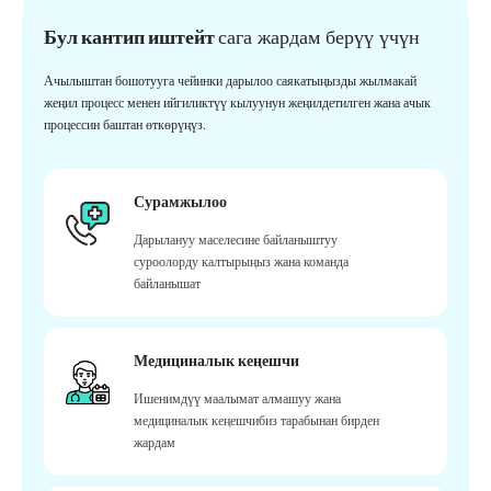
Бул кантип иштейт
сага жардам берүү үчүн
Ачылыштан бошотууга чейинки дарылоо саякатыңызды жылмакай
жеңил процесс менен ийгиликтүү кылуунун жеңилдетилген жана ачык
процессин баштан өткөрүңүз.
Сурамжылоо
Дарылануу маселесине байланыштуу
суроолорду калтырыңыз жана команда
байланышат
Медициналык кеңешчи
Ишенимдүү маалымат алмашуу жана
медициналык кеңешчибиз тарабынан бирден
жардам