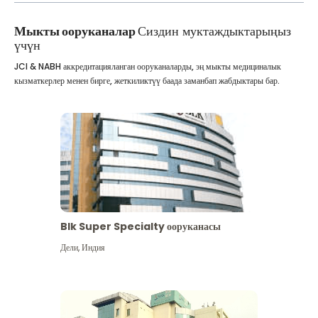
Мыкты ооруканалар
Сиздин муктаждыктарыңыз
үчүн
JCI & NABH аккредитацияланган ооруканаларды, эң мыкты медициналык
кызматкерлер менен бирге, жеткиликтүү баада заманбап жабдыктары бар.
Blk Super Specialty ооруканасы
Дели
,
Индия