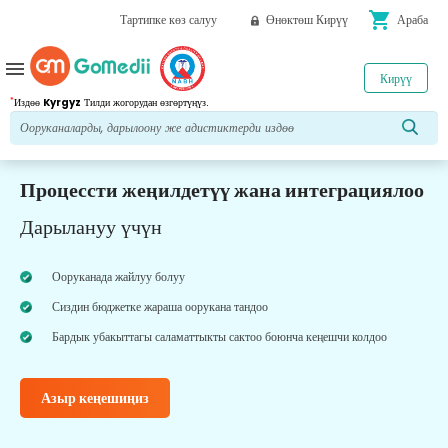
shopping_cart
Тартипке көз салуу
Өнөктөш Кирүү
Араба
menu
Кирүү
*
Издөө
Kyrgyz
Тилди жогорудан өзгөртүңүз.
Процессти жеңилдетүү жана интеграциялоо
Дарылануу үчүн
Ооруканада жайлуу болуу
Сиздин бюджетке жараша оорукана тандоо
Бардык убакыттагы саламаттыкты сактоо боюнча кеңешчи колдоо
Азыр кеңешиңиз