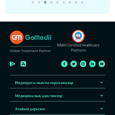
NABH Certified Healthcare
Platform
Индиядагы мыкты ооруканалар
Медициналык адистиктер
Атайын дарылоо