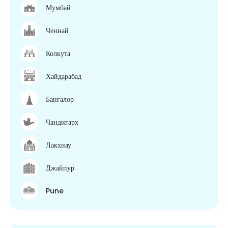
Мумбай
Ченнай
Колкута
Хайдарабад
Бангалор
Чандигарх
Лакхнау
Джайпур
Pune