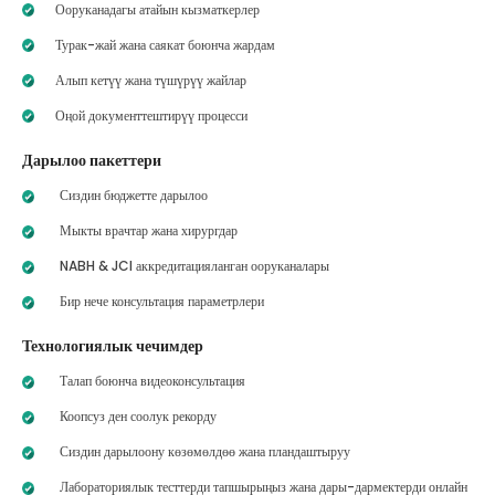
Ооруканадагы атайын кызматкерлер
Турак-жай жана саякат боюнча жардам
Алып кетүү жана түшүрүү жайлар
Оңой документтештирүү процесси
Дарылоо пакеттери
Сиздин бюджетте дарылоо
Мыкты врачтар жана хирургдар
NABH & JCI аккредитацияланган ооруканалары
Бир нече консультация параметрлери
Технологиялык чечимдер
Талап боюнча видеоконсультация
Коопсуз ден соолук рекорду
Сиздин дарылоону көзөмөлдөө жана пландаштыруу
Лабораториялык тесттерди тапшырыңыз жана дары-дармектерди онлайн