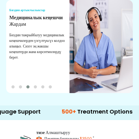
Биздин артыкчылыктар
Б
Медициналык кеңешчи
О
Жардам
К
Биздин тажрыйбалуу медициналык
Д
кеңешчилерден үзгүлтүксүз колдоо
ж
алыңыз. Сизге эң жакшы
р
кеңештерди жана көрсөтмөлөрдү
т
берет.
о
Support
500+
Treatment Options
тизе
Алмаштыруу
*
Пакеттин башталышы
$3500