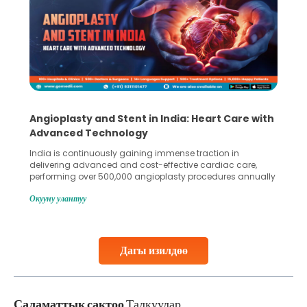
Angioplasty and Stent in India: Heart Care with
Advanced Technology
India is continuously gaining immense traction in
delivering advanced and cost-effective cardiac care,
performing over 500,000 angioplasty procedures annually
with a success rate exceeding 90%. Patients across the
Окууну улантуу
globe are searching for treatments like angioplasty and
stent placement in Indian hospitals, owing to the
combination of high-quality care and affordability.
Studies, such as one published
Дагы изилдөө
Continue Reading
Саламаттык сактоо
Талкуулар