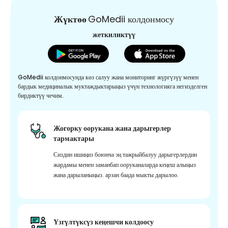
Жүктөө
GoMedii колдонмосу
жеткиликтүү
GoMedii колдонмосунда көз салуу жана мониторинг жүргүзүү менен
бардык медициналык муктаждыктарыңыз үчүн технологияга негизделген
бирдиктүү чечим.
Жогорку оорукана жана дарыгерлер
тармактары
Сиздин ишиңиз боюнча эң тажрыйбалуу дарыгерлердин
жардамы менен заманбап ооруканаларда кеңеш алыңыз
жана дарыланыңыз. арзан баада мыкты дарылоо.
Үзгүлтүксүз кеңешчи колдоосу