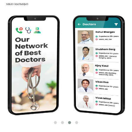
заказ кылыңыз