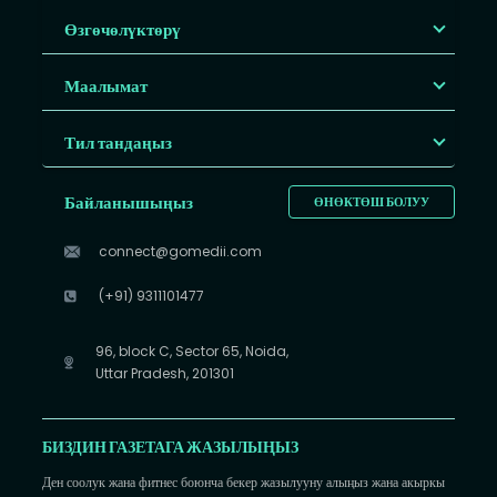
Өзгөчөлүктөрү
Маалымат
Тил тандаңыз
Байланышыңыз
ӨНӨКТӨШ БОЛУУ
connect@gomedii.com
(+91) 9311101477
96, block C, Sector 65, Noida,
Uttar Pradesh, 201301
БИЗДИН ГАЗЕТАГА ЖАЗЫЛЫҢЫЗ
Ден соолук жана фитнес боюнча бекер жазылууну алыңыз жана акыркы