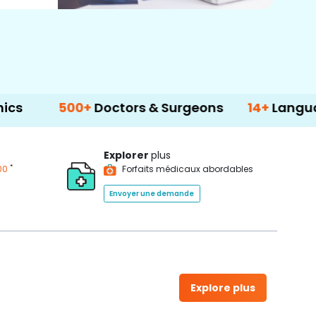
500+
Doctors & Surgeons
14+
Language Suppo
Explorer
plus
*
00
Forfaits médicaux abordables
Envoyer une demande
Explore plus