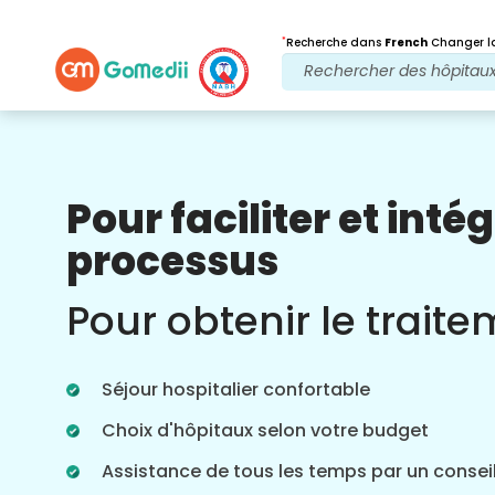
*
Recherche dans
French
Changer la
Pour faciliter et intég
Nos avantages
processus
Après traitement
Suivi des soins
Pour obtenir le trait
Bénéficiez d'une assistance médicale et
patient 24 heures sur 24, 7 jours sur 7,
grâce à notre équipe qui s'occupe de
Séjour hospitalier confortable
vos problèmes à tout moment. Mises à
jour régulières sur vos besoins de
Choix d'hôpitaux selon votre budget
traitement.
Assistance de tous les temps par un conseil