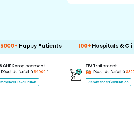
ppy Patients
100+
Hospitals & Clinics
NCHE
Remplacement
FIV
Traitement
*
Début du forfait à
$4000
Début du forfait à
$32
mmencer l'évaluation
Commencer l'évaluation