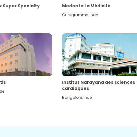
x Super Specialty
Medanta La Médicité
Gurugramme
,
Inde
tis
Institut Narayana des sciences
cardiaques
nde
Bangalore
,
Inde