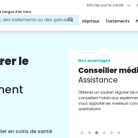
Articles sur la santé
 langue d'en haut.
Hôpitaux
Traitements
P
rer le
Nos avantages
Conseiller méd
Assistance
ement
Obtenez un soutien régulier de 
conseillers médicaux expérimen
Vous apporter les meilleurs cons
orientations.
ler en soins de santé