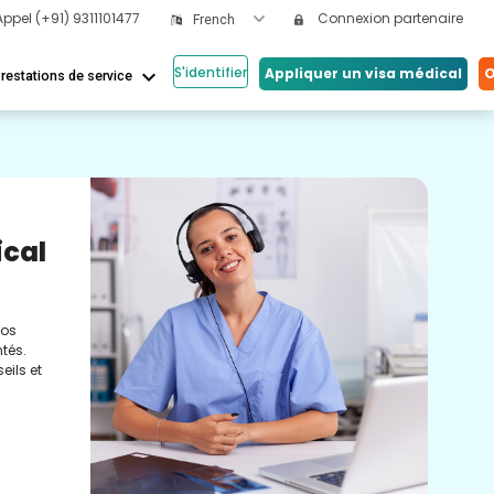
Appel
(+91) 9311101477
Connexion partenaire
French
S'identifier
keyboard_arrow_down
Appliquer un visa médical
O
restations de service
Nos
ical
Vi
Co
nos
Cons
tés.
méde
eils et
conc
réel
soin