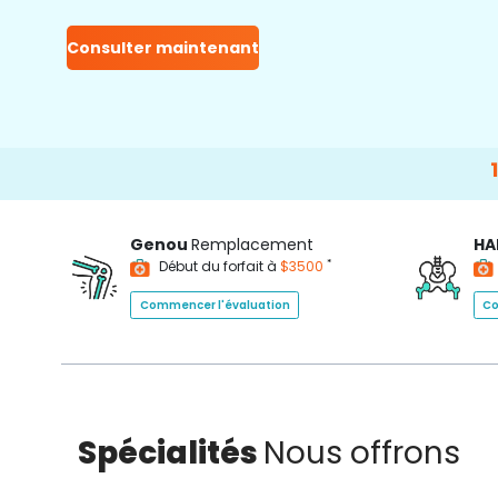
Consulter maintenant
15000+
Ha
Genou
Remplacement
HA
*
Début du forfait à
$3500
Commencer l'évaluation
Co
Spécialités
Nous offrons