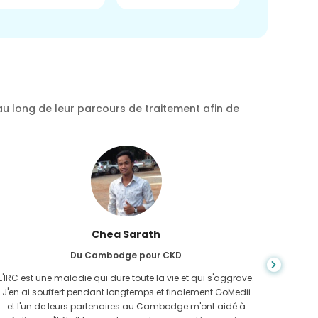
au long de leur parcours de traitement afin de
Chea Sarath
Du Cambodge pour CKD
L'IRC est une maladie qui dure toute la vie et qui s'aggrave.
On ne s
J'en ai souffert pendant longtemps et finalement GoMedii
quan
et l'un de leurs partenaires au Cambodge m'ont aidé à
n'avais 