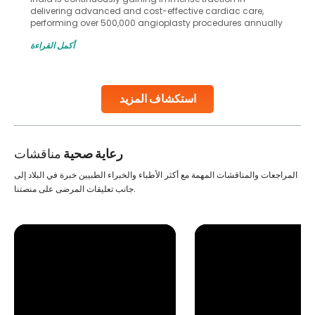
delivering advanced and cost-effective cardiac care,
performing over 500,000 angioplasty procedures annually
with a success rate exceeding 90%. Patients across the
أكمل القراءة
globe are searching for treatments like angioplasty and
stent placement in Indian hospitals, owing to the
combination of high-quality care and affordability.
Studies, such as one published
استكشاف المزيد
Continue Reading
رعاية صحية
مناقشات
المراجعات والمناقشات المهمة مع أكثر الأطباء والخبراء الطبيين خبرة في البلاد إلى
جانب تعليقات المرضى على منصتنا.