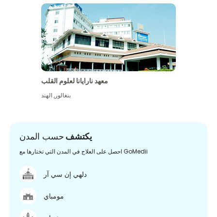
معهد نارايانا لعلوم القلب
بنغالور
,
الهند
يكتشف
حسب المدن
احصل على العلاج في المدن التي تختارها مع GoMedii
دلهي إن سي آر
مومباي