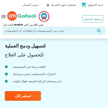
shopping_cart
عربة التسوق
تسجيل دخول الشريك
ترتيب المسار
menu
تسجيل الدخول
*
تغيير اللغة من أعلى.
Arabic
البحث في
لتسهيل ودمج العملية
للحصول على العلاج
إقامة مريحة في المستشفى
اختيارات المستشفى حسب ميزانيتك
دعم مستشار الرعاية الصحية طوال الوقت
استشر الآن