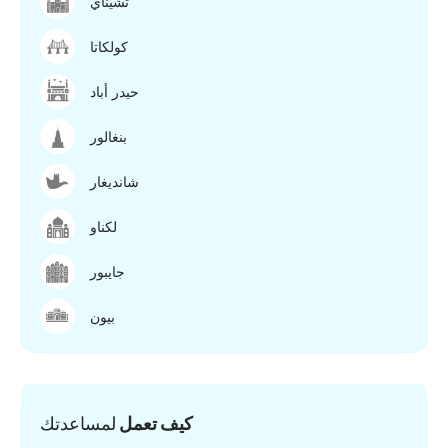
تشيناي
كولكاتا
حيدر أباد
بنغالور
شانديغار
لكناو
جايبور
بيون
كيف تعمل
لمساعدتك