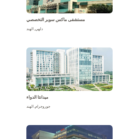
مستشفى ماكس سوبر التخصصي
دلهي
,
الهند
ميدانتا الدواء
جوروجرام
,
الهند