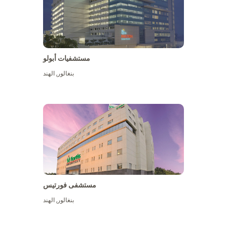
مستشفيات أبولو
بنغالور
,
الهند
عرض المزيد
مستشفى فورتيس
بنغالور
,
الهند