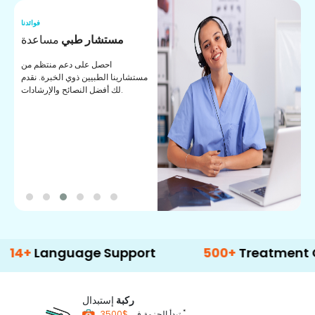
نا
فوائدنا
ت
مستشار طبي
مساعدة
ت
احصل على دعم منتظم من
مستشارينا الطبيين ذوي الخبرة. نقدم
ا
لك أفضل النصائح والإرشادات.
ي
ة
nguage Support
500+
Treatment Options
ركبة
إستبدال
*
$3500
تبدأ الحزمة في