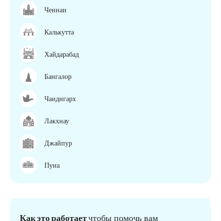
Ченнаи
Калькутта
Хайдарабад
Бангалор
Чандигарх
Лакхнау
Джайпур
Пуна
Как это работает
чтобы помочь вам