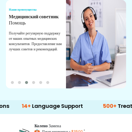
Наши преимущества
Н
Медицинский советник
О
Помощь
К
Получайте регулярную поддержку
О
от наших опытных медицинских
с
консультантов. Предоставление вам
п
лучших советов и рекомендаций.
в
о
14+
Language Support
500+
Treatment O
Колено
Замена
*
Пакет начинается с
$3500