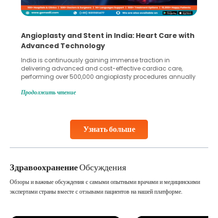
Angioplasty and Stent in India: Heart Care with
Advanced Technology
India is continuously gaining immense traction in
delivering advanced and cost-effective cardiac care,
performing over 500,000 angioplasty procedures annually
with a success rate exceeding 90%. Patients across the
Продолжить чтение
globe are searching for treatments like angioplasty and
stent placement in Indian hospitals, owing to the
combination of high-quality care and affordability.
Studies, such as one published
Узнать больше
Continue Reading
Здравоохранение
Обсуждения
Обзоры и важные обсуждения с самыми опытными врачами и медицинскими
экспертами страны вместе с отзывами пациентов на нашей платформе.