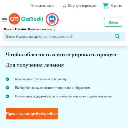
shopping_cart
Отследить заказ
Вход для партнеров
Корзина
menu
Войти
*
Поиск в
Russian
Изменить язык сверху.
Чтобы облегчить и интегрировать процесс
Для получения лечения
Комфортное пребывание в больнице
Выбор больницы в соответствии с вашим бюджетом
Постоянная поддержка консультанта по вопросам здравоохранения
Проконсультируйтесь сейчас