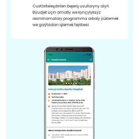
Custöriteleşdirilen bejeriş usullaryny alyň.
Býudjet üçin amatly we kynçylyksyz
resminamalary programma arkaly ýüklemek
we gaýtadan işlemek tejribesi.