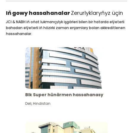
Iň gowy hassahanalar
Zerurlyklaryňyz üçin
JCI & NABH iň oňat lukmançylyk işgärleri bilen bir hatarda elýeterli
bahadan elýeterli iň häzirki zaman enjamlary bolan akkreditlenen
hassahanalar.
Blk Super hünärmen hassahanasy
Deli
,
Hindistan