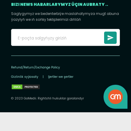
BIZI NEWS HABARLARYMYZ ÜÇIN AUBRATY ..
Saglygymyz we bedenterbiýe maslahatymyza mugt abuna
ýazylyň we iň soňky tekliplerimizi diňläň
Refund/Return/Exchange Policy
Gizlinlik syýasaty
|
Şertler we şertler
© 2023 GoMedii. Rightshli hukuklar goralandyr