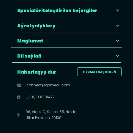
Specialöriteleşdirilen bejergiler
Aýratynlyklary
Maglumat
Dil saýlaň
Habarlaşyp dur
HYZMATDAŞ BOLUŇ
connect@gomedii.com
(+91) 9311101477
96, block C, Sector 65, Noida,
Uttar Pradesh, 201301