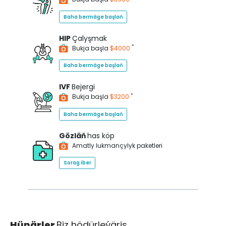
Baha bermäge başlaň
HIP
Çalyşmak
*
Bukja başla
$4000
Baha bermäge başlaň
IVF
Bejergi
*
Bukja başla
$3200
Baha bermäge başlaň
Gözläň
has köp
Amatly lukmançylyk paketleri
Sorag iber
Hünärler
Biz hödürleýäris