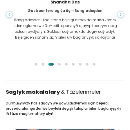
Shandha Das
Gastroenterologiýa üçin Bangladeşden
Bangladeşden Hindistana bejergi almakda maňa kömek
eden ogluma we GoMedii toparynyň ajaýyp toparyna sag
bolsun aýdýaryn. GoMedii saýlamakda dogry saýladyk.
Bejergiden soňam biziň bilen uly baglanyşyk saklaýarlar
Saglyk makalalary
& Täzelenmeler
Durmuşyňyzy has sagdyn we gowulaşdyrmak üçin bejergi,
proseduralar, şertler we beýleki degişli talaplar bilen baglanyşykly
iň täze maglumatlary alyň.