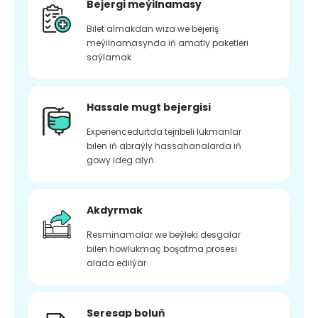
Bejergi meýilnamasy
Bilet almakdan wiza we bejeriş
meýilnamasynda iň amatly paketleri
saýlamak
Hassale mugt bejergisi
Experiencedurtda tejribeli lukmanlar
bilen iň abraýly hassahanalarda iň
gowy ideg alyň
Akdyrmak
Resminamalar we beýleki desgalar
bilen howlukmaç boşatma prosesi
alada edilýär
Seresap boluň