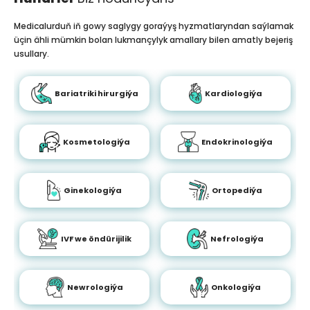
Medicalurduň iň gowy saglygy goraýyş hyzmatlaryndan saýlamak
üçin ähli mümkin bolan lukmançylyk amallary bilen amatly bejeriş
usullary.
Bariatriki hirurgiýa
Kardiologiýa
Kosmetologiýa
Endokrinologiýa
Ginekologiýa
Ortopediýa
IVF we öndürijilik
Nefrologiýa
Newrologiýa
Onkologiýa