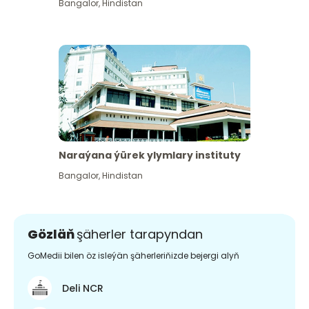
Bangalor
,
Hindistan
Naraýana ýürek ylymlary instituty
Bangalor
,
Hindistan
Gözläň
şäherler tarapyndan
GoMedii bilen öz isleýän şäherleriňizde bejergi alyň
Deli NCR