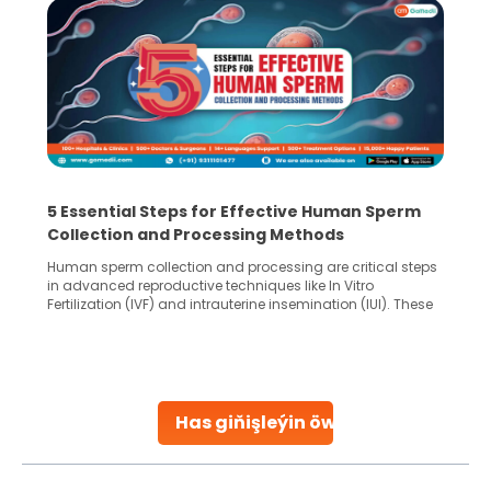
5 Essential Steps for Effective Human Sperm
Collection and Processing Methods
Human sperm collection and processing are critical steps
in advanced reproductive techniques like In Vitro
Fertilization (IVF) and intrauterine insemination (IUI). These
methods enable medical professionals to tackle fertility
challenges and help couples achieve their dream of
parenthood. Skilled technicians collect sperm using
specialized procedures to ensure optimal quality. Once
collected, they process the
Has giňişleýin öwreniň
Continue Reading