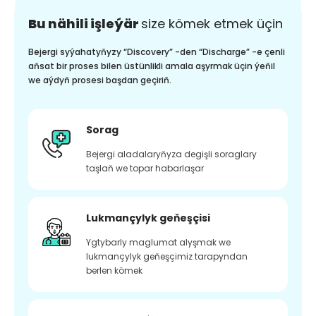
Bu nähili işleýär
size kömek etmek üçin
Bejergi syýahatyňyzy “Discovery” -den “Discharge” -e çenli
aňsat bir proses bilen üstünlikli amala aşyrmak üçin ýeňil
we aýdyň prosesi başdan geçiriň.
Sorag
Bejergi aladalaryňyza degişli soraglary
taşlaň we topar habarlaşar
Lukmançylyk geňeşçisi
Ygtybarly maglumat alyşmak we
lukmançylyk geňeşçimiz tarapyndan
berlen kömek