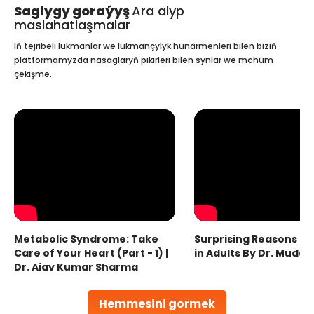
Saglygy goraýyş
Ara alyp
maslahatlaşmalar
Iň tejribeli lukmanlar we lukmançylyk hünärmenleri bilen biziň
platformamyzda näsaglaryň pikirleri bilen synlar we möhüm
çekişme.
Metabolic Syndrome: Take
Surprising Reasons fo
Care of Your Heart (Part - 1) |
in Adults By Dr. Mudas
Dr. Ajay Kumar Sharma
Hemmesini gormek