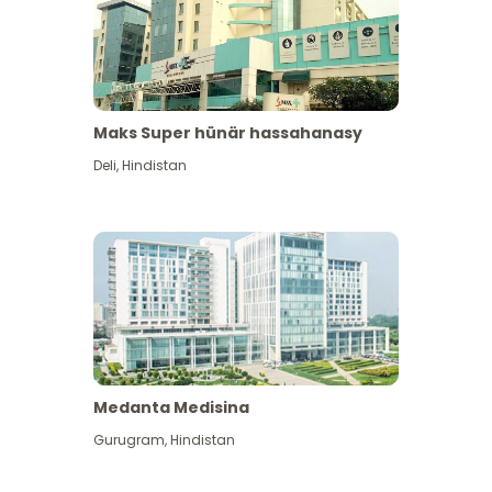
Maks Super hünär hassahanasy
Deli
,
Hindistan
Medanta Medisina
Gurugram
,
Hindistan