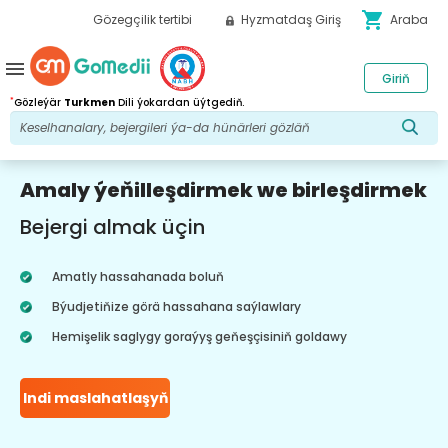
shopping_cart
Gözegçilik tertibi
Hyzmatdaş Giriş
Araba
menu
Giriň
*
Gözleýär
Turkmen
Dili ýokardan üýtgediň.
Amaly ýeňilleşdirmek we birleşdirmek
Bejergi almak üçin
Amatly hassahanada boluň
Býudjetiňize görä hassahana saýlawlary
Hemişelik saglygy goraýyş geňeşçisiniň goldawy
Indi maslahatlaşyň