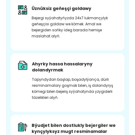
Üznüksiz geňeşçi goldawy
Bejergi syýahatyňyzda 24x7 lukmançylyk
geňeşçisi goldaw we kömek. Amal we
bejergiden soňky ideg barada hemişe
maslahat alyň.
Ahyrky hassa hassalaryny
dolandyrmak
Tapyndydan başlap, boşadylýança, dürli
resminamalary goşmak bilen, iş dolandyryş
kömegi bilen bejeriş syýahatynda yzygiderli
täzelikleri alyň.
Býudjet bilen dostlukly bejergiler we
kynçylyksyz mugt resminamalar