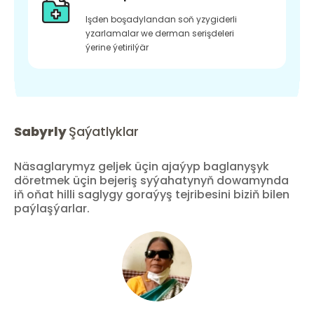
Işden boşadylandan soň yzygiderli
yzarlamalar we derman serişdeleri
ýerine ýetirilýär
Sabyrly
Şaýatlyklar
Näsaglarymyz geljek üçin ajaýyp baglanyşyk
döretmek üçin bejeriş syýahatynyň dowamynda
iň oňat hilli saglygy goraýyş tejribesini biziň bilen
paýlaşýarlar.