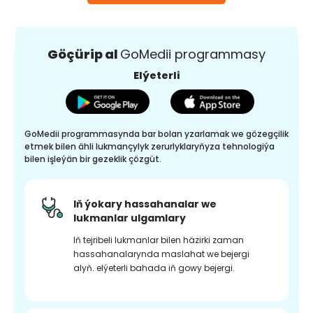
Göçürip al
GoMedii programmasy
Elýeterli
GoMedii programmasynda bar bolan yzarlamak we gözegçilik
etmek bilen ähli lukmançylyk zerurlyklaryňyza tehnologiýa
bilen işleýän bir gezeklik çözgüt.
Iň ýokary hassahanalar we
lukmanlar ulgamlary
Iň tejribeli lukmanlar bilen häzirki zaman
hassahanalarynda maslahat we bejergi
alyň. elýeterli bahada iň gowy bejergi.