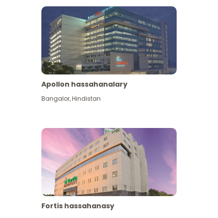
Apollon hassahanalary
Has giňişleýin gör
Bangalor
,
Hindistan
Fortis hassahanasy