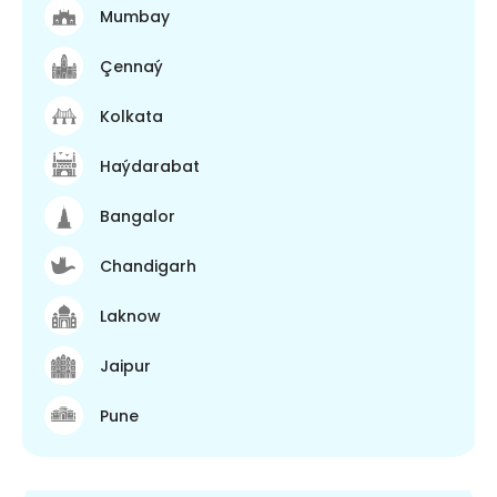
Mumbay
Çennaý
Kolkata
Haýdarabat
Bangalor
Chandigarh
Laknow
Jaipur
Pune