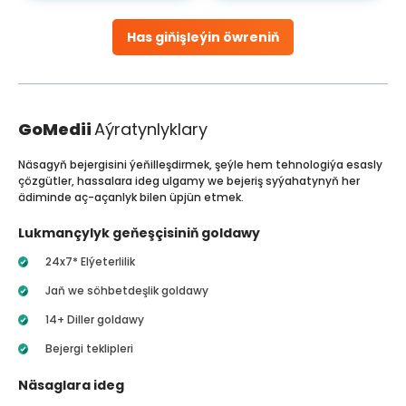
Has giňişleýin öwreniň
GoMedii
Aýratynlyklary
Näsagyň bejergisini ýeňilleşdirmek, şeýle hem tehnologiýa esasly
çözgütler, hassalara ideg ulgamy we bejeriş syýahatynyň her
ädiminde aç-açanlyk bilen üpjün etmek.
Lukmançylyk geňeşçisiniň goldawy
24x7* Elýeterlilik
Jaň we söhbetdeşlik goldawy
14+ Diller goldawy
Bejergi teklipleri
Näsaglara ideg