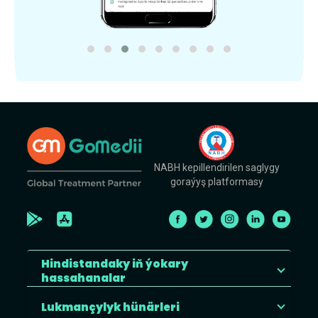
NABH kepillendirilen saglygy
goraýyş platformasy
Hindistandaky iň ýokary
hassahanalar
Lukmançylyk hünärleri