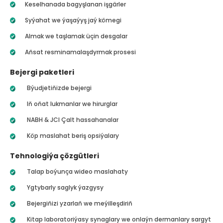
Keselhanada bagyşlanan işgärler
Syýahat we ýaşaýyş jaý kömegi
Almak we taşlamak üçin desgalar
Aňsat resminamalaşdyrmak prosesi
Bejergi paketleri
Býudjetiňizde bejergi
Iň oňat lukmanlar we hirurglar
NABH & JCI Çalt hassahanalar
Köp maslahat beriş opsiýalary
Tehnologiýa çözgütleri
Talap boýunça wideo maslahaty
Ygtybarly saglyk ýazgysy
Bejergiňizi yzarlaň we meýilleşdiriň
Kitap laboratoriýasy synaglary we onlaýn dermanlary sargyt