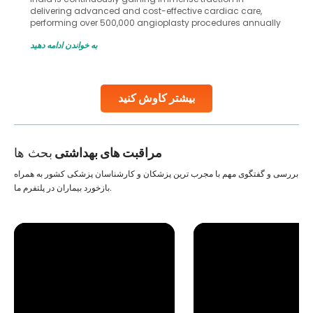
in advanced reproductive techniques like In Vitro
Fertilization (IVF) and intrauterine insemination (IUI). These
methods enable medical professionals to tackle fertility
به خواندن ادامه دهید
challenges and help couples achieve their dream of
parenthood. Skilled technicians collect sperm using
specialized procedures to ensure optimal quality. Once
collected, they process the
بیشتر کاوش کنید
Continue Reading
مراقبت های بهداشتی
بحث ها
بررسی و گفتگوی مهم با مجرب ترین پزشکان و کارشناسان پزشکی کشور به همراه
بازخورد بیماران در پلتفرم ما.