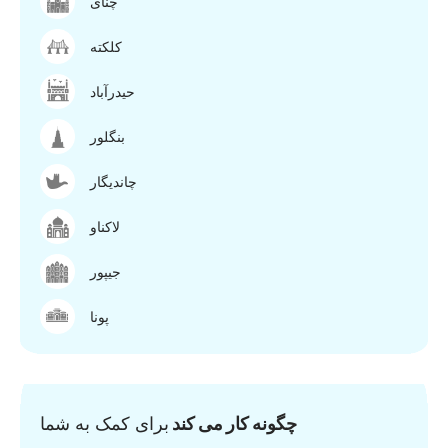
چنای
کلکته
حیدرآباد
بنگلور
چاندیگار
لاکناو
جیپور
پونا
چگونه کار می کند
برای کمک به شما