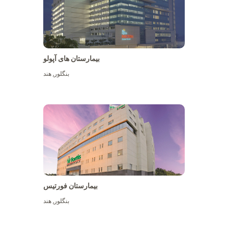
بیمارستان های آپولو
بنگلور
,
هند
بیشتر ببینید
بیمارستان فورتیس
بنگلور
,
هند