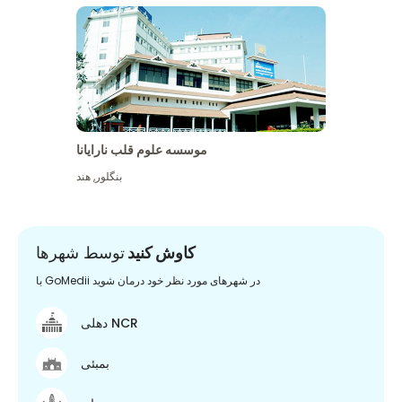
موسسه علوم قلب نارایانا
بنگلور
,
هند
کاوش کنید
توسط شهرها
با GoMedii در شهرهای مورد نظر خود درمان شوید
دهلی NCR
بمبئی