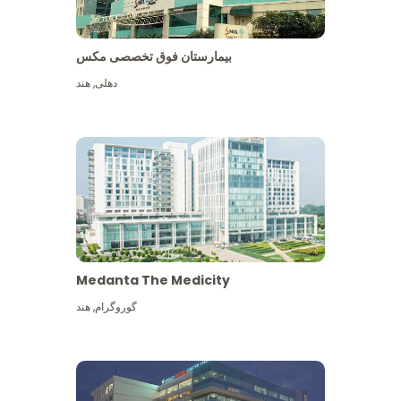
بیمارستان فوق تخصصی مکس
دهلی
,
هند
Medanta The Medicity
گوروگرام
,
هند