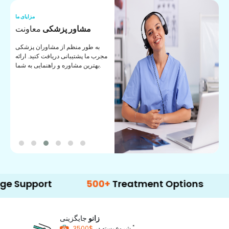
ما
مزایای ما
ا
مشاور پزشکی
معاونت
ن
به طور منظم از مشاوران پزشکی
ان
مجرب ما پشتیبانی دریافت کنید. ارائه
ی
بهترین مشاوره و راهنمایی به شما.
ort
500+
Treatment Options
زانو
جایگزینی
*
$3500
شروع بسته در