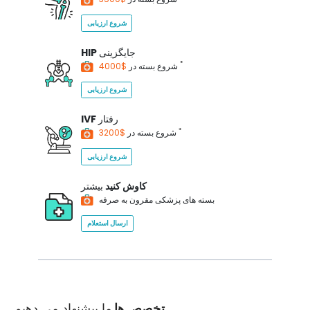
شروع ارزیابی
جایگزینی
HIP
*
$4000
شروع بسته در
شروع ارزیابی
رفتار
IVF
*
$3200
شروع بسته در
شروع ارزیابی
کاوش کنید
بیشتر
بسته های پزشکی مقرون به صرفه
ارسال استعلام
تخصص ها
ما پیشنهاد می دهیم