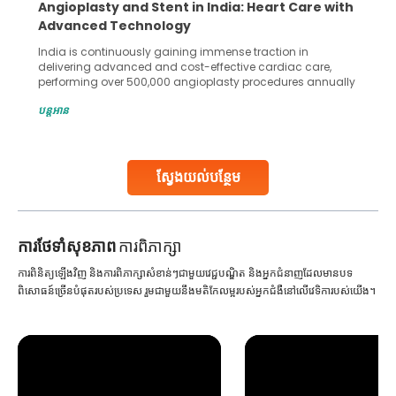
5 Essential Steps for Effective Human Sperm
Collection and Processing Methods
Human sperm collection and processing are critical steps
in advanced reproductive techniques like In Vitro
Fertilization (IVF) and intrauterine insemination (IUI). These
methods enable medical professionals to tackle fertility
បន្តអាន
challenges and help couples achieve their dream of
parenthood. Skilled technicians collect sperm using
specialized procedures to ensure optimal quality. Once
collected, they process the
ស្វែងយល់បន្ថែម
Continue Reading
ការ​ថែទាំ​សុខភាព
ការពិភាក្សា
ការពិនិត្យឡើងវិញ និងការពិភាក្សាសំខាន់ៗជាមួយវេជ្ជបណ្ឌិត និងអ្នកជំនាញដែលមានបទ
ពិសោធន៍ច្រើនបំផុតរបស់ប្រទេស រួមជាមួយនឹងមតិកែលម្អរបស់អ្នកជំងឺនៅលើវេទិការបស់យើង។