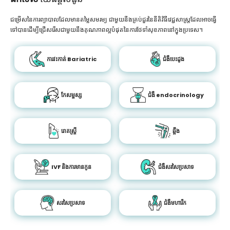
ជម្រើសនៃការព្យាបាលដែលមានតម្លៃសមរម្យ ជាមួយនឹងគ្រប់ជួរនៃនីតិវិធីវេជ្ជសាស្រ្តដែលអាចធ្វើ
ទៅបានដើម្បីជ្រើសរើសជាមួយនឹងគុណភាពល្អបំផុតនៃការថែទាំសុខភាពនៅក្នុងប្រទេស។
ការវះកាត់ Bariatric
ជំងឺបេះដូង
កែសម្ផស្ស
ជំងឺ endocrinology
រោគស្ត្រី
ឆ្អឹង
IVF និងការមានកូន
ជំងឺសរសៃប្រសាទ
សរសៃប្រសាទ
ជំងឺមហារីក