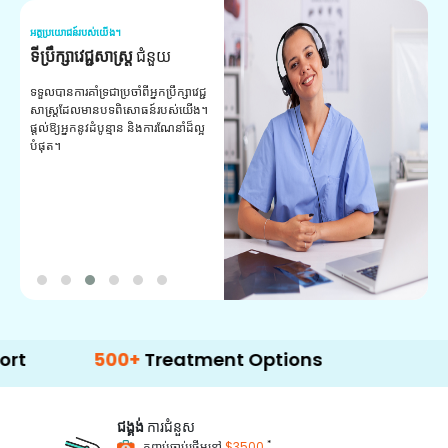
អត្ថប្រយោជន៍របស់យើង។
អត
ទីប្រឹក្សាវេជ្ជសាស្ត្រ
ជំនួយ
វ
យ
ទទួលបានការគាំទ្រជាប្រចាំពីអ្នកប្រឹក្សាវេជ្ជ
សាស្ត្រដែលមានបទពិសោធន៍របស់យើង។
ក
ផ្តល់ឱ្យអ្នកនូវដំបូន្មាន និងការណែនាំដ៏ល្អ
វ
បំផុត។
ប
ក្
ព
ឡ
500+
Treatment Options
ជង្គង់
ការជំនួស
*
កញ្ចប់ចាប់ផ្តើមនៅ
$3500