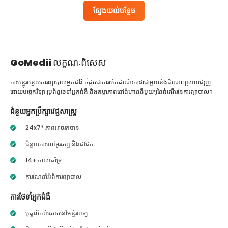
ស្វែងយល់បន្ថែម
GoMedii
លក្ខណៈពិសេស
ការបន្ធូរបន្ថយការព្យាបាលអ្នកជំងឺ ក៏ដូចជាការបើកដំណើរការវាជាមួយនឹងដំណោះស្រាយជំរុញ
ដោយបច្ចេកវិទ្យា ប្រព័ន្ធថែទាំអ្នកជំងឺ និងតម្លាភាពនៅជំហាននីមួយៗនៃដំណើរនៃការព្យាបាល។
ជំនួយអ្នកប្រឹក្សាវេជ្ជសាស្ត្រ
24x7* ភាពអាចរកបាន
ជំនួយការហៅទូរសព្ទ និងជជែក
14+ ភាសាគាំទ្រ
ការណែនាំអំពីការព្យាបាល
ការថែទាំអ្នកជំងឺ
បុគ្គលិកពិសេសនៅមន្ទីរពេទ្យ