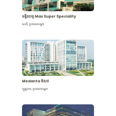
មន្ទីរពេទ្យ Max Super Speciality
ដេលី
,
ប្រទេសឥណ្ឌា
Medanta ឱសថ
ហ្គូរូក្រាម
,
ប្រទេសឥណ្ឌា