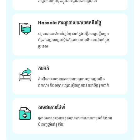
តម្លៃសមរម្យបំផុតក្នុងការធ្វើផែនការព្យាបាល
Hassale ការព្យាបាលដោយឥតគិតថ្លៃ
ទទួលបានការថែទាំល្អបំផុតនៅក្នុងមន្ទីរពេទ្យល្បីឈ្មោះ
បំផុតជាមួយវេជ្ជបណ្ឌិតដែលមានបទពិសោធន៍នៅក្នុង
ប្រទេស
ការឆក់
ដំណើរការបញ្ចេញចោលដោយគ្មានបញ្ហាជាមួយនឹង
ឯកសារ និងសម្ភារៈផ្សេងទៀតត្រូវបានយកចិត្តទុកដាក់
តាមដានការថែទាំ
ក្រោយ​ការ​ហូរ​ចេញ​ទទួល​បាន​ការ​តាមដាន​ជា​ប្រចាំ​និង​ការ​
បំពេញ​ថ្នាំ​នៅ​ទូទាំង​