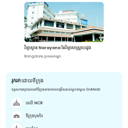
វិទ្យាស្ថាន Narayana នៃវិទ្យាសាស្រ្តបេះដូង
Bangalore
,
ប្រទេសឥណ្ឌា
រុករក
ដោយទីក្រុង
ទទួលការព្យាបាលនៅទីក្រុងនានាតាមជម្រើសរបស់អ្នកជាមួយ GoMedii
ដេលី NCR
ទីក្រុងបុមបៃ