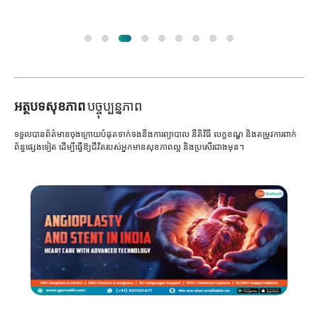
អត្ថបទសុខភាព
បច្ចុប្បន្នភាព
ទទួលបានព័ត៌មានចុងក្រោយបំផុតទាក់ទងនឹងការព្យាបាល នីតិវិធី លក្ខខណ្ឌ និងតម្រូវការពាក់
ព័ន្ធផ្សេងទៀត ដើម្បីធ្វើឱ្យជីវិតរបស់អ្នកមានសុខភាពល្អ និងប្រសើរជាងមុន។