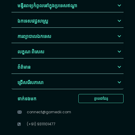
មន្ទីរពេទ្យកំពូលនៅក្នុងប្រទេសឥណ្ឌា
ឯកទេសវេជ្ជសាស្ត្រ
ការព្យាបាលឯកទេស
លក្ខណៈពិសេស
ព័ត៌មាន
ជ្រើសរើស​ភាសា
ទាក់ទងមក
ក្លាយជាដៃគូ
connect@gomedii.com
(+91) 9311101477