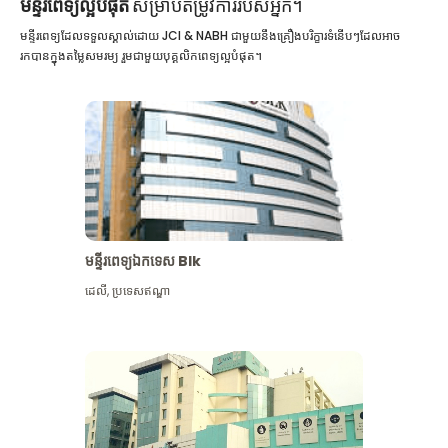
មន្ទីរពេទ្យល្អបំផុត
សម្រាប់តម្រូវការរបស់អ្នក។
មន្ទីរពេទ្យដែលទទួលស្គាល់ដោយ JCI & NABH ជាមួយនឹងគ្រឿងបរិក្ខារទំនើបៗដែលអាច
រកបានក្នុងតម្លៃសមរម្យ រួមជាមួយបុគ្គលិកពេទ្យល្អបំផុត។
មន្ទីរពេទ្យឯកទេស Blk
ដេលី
,
ប្រទេសឥណ្ឌា