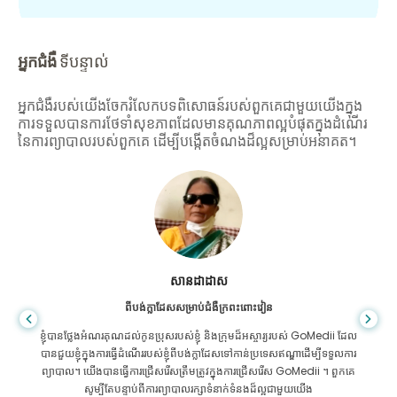
អ្នកជំងឺ
ទីបន្ទាល់
អ្នកជំងឺរបស់យើងចែករំលែកបទពិសោធន៍របស់ពួកគេជាមួយយើងក្នុង
ការទទួលបានការថែទាំសុខភាពដែលមានគុណភាពល្អបំផុតក្នុងដំណើរ
នៃការព្យាបាលរបស់ពួកគេ ដើម្បីបង្កើតចំណងដ៏ល្អសម្រាប់អនាគត។
សានដាដាស
ពីបង់ក្លាដែសសម្រាប់ជំងឺក្រពះពោះវៀន
ខ្ញុំបានថ្លែងអំណរគុណដល់កូនប្រុសរបស់ខ្ញុំ និងក្រុមដ៏អស្ចារ្យរបស់ GoMedii ដែល
បានជួយខ្ញុំក្នុងការធ្វើដំណើររបស់ខ្ញុំពីបង់ក្លាដែសទៅកាន់ប្រទេសឥណ្ឌាដើម្បីទទួលការ
ព្យាបាល។ យើងបានធ្វើការជ្រើសរើសត្រឹមត្រូវក្នុងការជ្រើសរើស GoMedii ។ ពួកគេ
សូម្បីតែបន្ទាប់ពីការព្យាបាលរក្សាទំនាក់ទំនងដ៏ល្អជាមួយយើង