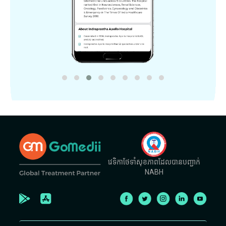
វេទិកាថែទាំសុខភាពដែលបានបញ្ជាក់
NABH