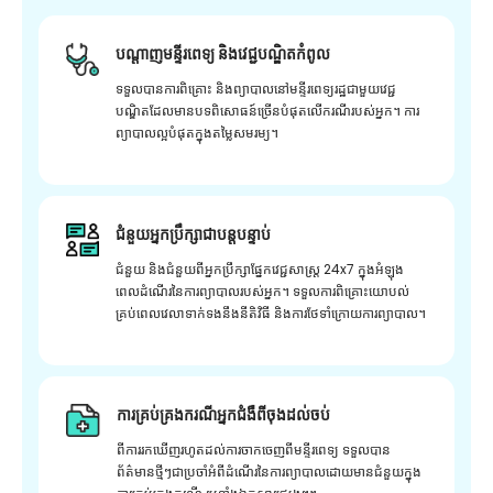
បណ្តាញមន្ទីរពេទ្យ និងវេជ្ជបណ្ឌិតកំពូល
ទទួលបានការពិគ្រោះ និងព្យាបាលនៅមន្ទីរពេទ្យរដ្ឋជាមួយវេជ្ជ
បណ្ឌិតដែលមានបទពិសោធន៍ច្រើនបំផុតលើករណីរបស់អ្នក។ ការ
ព្យាបាលល្អបំផុតក្នុងតម្លៃសមរម្យ។
ជំនួយអ្នកប្រឹក្សាជាបន្តបន្ទាប់
ជំនួយ និងជំនួយពីអ្នកប្រឹក្សាផ្នែកវេជ្ជសាស្រ្ត 24x7 ក្នុងអំឡុង
ពេលដំណើរនៃការព្យាបាលរបស់អ្នក។ ទទួលការពិគ្រោះយោបល់
គ្រប់ពេលវេលាទាក់ទងនឹងនីតិវិធី និងការថែទាំក្រោយការព្យាបាល។
ការគ្រប់គ្រងករណីអ្នកជំងឺពីចុងដល់ចប់
ពីការរកឃើញរហូតដល់ការចាកចេញពីមន្ទីរពេទ្យ ទទួលបាន
ព័ត៌មានថ្មីៗជាប្រចាំអំពីដំណើរនៃការព្យាបាលដោយមានជំនួយក្នុង