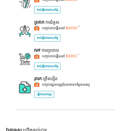
ចាប់ផ្តើមការវាយតម្លៃ
ត្រគាក
ការជំនួស
*
កញ្ចប់ចាប់ផ្តើមនៅ
$4000
ចាប់ផ្តើមការវាយតម្លៃ
IVF
ការព្យាបាល
*
កញ្ចប់ចាប់ផ្តើមនៅ
$3200
ចាប់ផ្តើមការវាយតម្លៃ
រុករក
ច្រើនទៀត
កញ្ចប់វេជ្ជសាស្ត្រដែលមានតម្លៃសមរម្យ
ផ្ញើការសាកសួរ
ឯកទេស
យើងផ្តល់ជូន