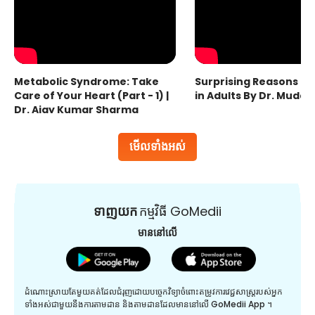
Metabolic Syndrome: Take
Surprising Reasons fo
Care of Your Heart (Part - 1) |
in Adults By Dr. Mudas
Dr. Ajay Kumar Sharma
មើលទាំងអស់
ទាញយក
កម្មវិធី GoMedii
មាននៅលើ
ដំណោះស្រាយតែមួយគត់ដែលជំរុញដោយបច្ចេកវិទ្យាចំពោះតម្រូវការវេជ្ជសាស្រ្តរបស់អ្នក
ទាំងអស់ជាមួយនឹងការតាមដាន និងតាមដានដែលមាននៅលើ GoMedii App ។