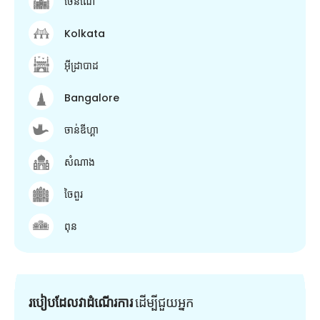
ចេនណៃ
Kolkata
អ៊ីដ្រាបាដ
Bangalore
ចាន់ឌីហ្គា
សំណាង
ចៃពួរ
ពុន
របៀបដែលវាដំណើរការ
ដើម្បី​ជួយ​អ្នក