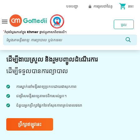
shopping_cart
បទបញ្ជា
ការចូលជាដៃគូ
រទេះ
menu
ចូល
*
កំពុងស្វែងរកនៅក្នុង
Khmer
ផ្លាស់ប្តូរភាសាពីខាងលើ។
ដើម្បីងាយស្រួល និងរួមបញ្ចូលដំណើរការ
ដើម្បីទទួលបានការព្យាបាល
ការស្នាក់នៅមន្ទីរពេទ្យប្រកបដោយផាសុកភាព
ជម្រើសមន្ទីរពេទ្យតាមថវិការបស់អ្នក។
ជំនួយអ្នកប្រឹក្សាផ្នែកថែទាំសុខភាពគ្រប់ពេលវេលា
ប្រឹក្សាឥឡូវនេះ