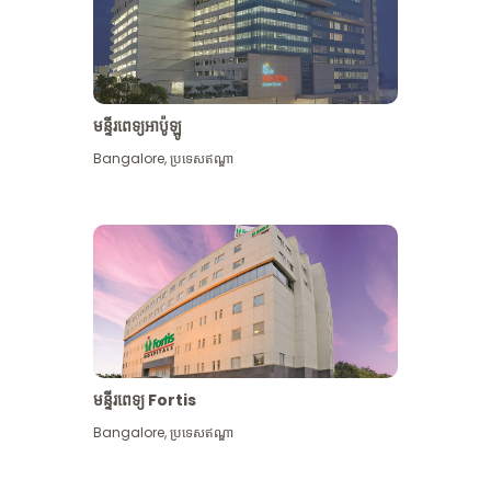
មន្ទីរពេទ្យអាប៉ូឡូ
Bangalore
,
ប្រទេសឥណ្ឌា
មើល​ច្រើន​ទៀត
មន្ទីរពេទ្យ Fortis
Bangalore
,
ប្រទេសឥណ្ឌា