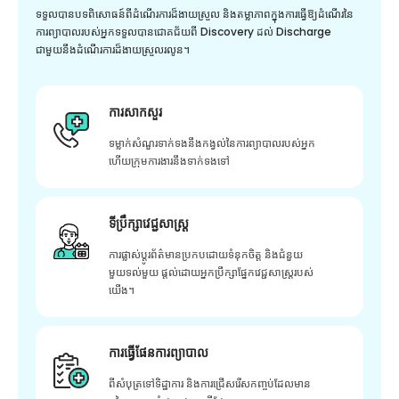
ទទួលបានបទពិសោធន៍ពីដំណើរការដ៏ងាយស្រួល និងតម្លាភាពក្នុងការធ្វើឱ្យដំណើរនៃ
ការព្យាបាលរបស់អ្នកទទួលបានជោគជ័យពី Discovery ដល់ Discharge
ជាមួយនឹងដំណើរការដ៏ងាយស្រួលរលូន។
ការសាកសួរ
ទម្លាក់សំណួរទាក់ទងនឹងកង្វល់នៃការព្យាបាលរបស់អ្នក
ហើយក្រុមការងារនឹងទាក់ទងទៅ
ទីប្រឹក្សាវេជ្ជសាស្ត្រ
ការផ្លាស់ប្តូរព័ត៌មានប្រកបដោយទំនុកចិត្ត និងជំនួយ
មួយទល់មួយ ផ្តល់ដោយអ្នកប្រឹក្សាផ្នែកវេជ្ជសាស្រ្តរបស់
យើង។
ការធ្វើផែនការព្យាបាល
ពីសំបុត្រទៅទិដ្ឋាការ និងការជ្រើសរើសកញ្ចប់ដែលមាន