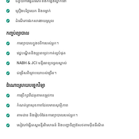
ជំនួយការធ្វើដំណើរ និងកន្លែងស្នាក់នៅ
គ្រឿងបរិក្ខារយក និងទម្លាក់
ដំណើរការឯកសារងាយស្រួល
កញ្ចប់ព្យាបាល
ការព្យាបាលក្នុងថវិការបស់អ្នក។
វេជ្ជបណ្ឌិតនិងគ្រូពេទ្យវះកាត់ល្អបំផុត
NABH & JCI មន្ទីរពេទ្យទទួលស្គាល់
ជម្រើសពិគ្រោះយោបល់ច្រើន។
ដំណោះស្រាយបច្ចេកវិទ្យា
ការប្រឹក្សាវីដេអូតាមតម្រូវការ
កំណត់ត្រាសុខភាពដែលមានសុវត្ថិភាព
តាមដាន និងរៀបចំផែនការព្យាបាលរបស់អ្នក។
សៀវភៅធ្វើតេស្តមន្ទីរពិសោធន៍ និងបញ្ជាទិញឱសថតាមអ៊ីនធឺណិត