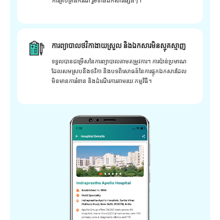
ការគ្រប់គ្រងករណី រួមទាំងឯកសារផ្សេងៗ។
ការព្យាបាលថវិកាងាយស្រួល និងឯកសារមិនស្មុគស្មាញ
ទទួលបានជម្រើសនៃការព្យាបាលតាមតម្រូវការ។ ការប៉ាន់ប្រមាណ
ដែលសមស្របនឹងថវិកា និងបទពិសោធន៍នៃការផ្ទុកឯកសារដែល
មិនមានការរំខាន និងដំណើរការតាមរយៈកម្មវិធី។