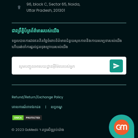
96, block C, Sector 65, Noida,
Uttar Pradesh, 201301
ជាវព្រឹត្តិប័ត្រព័ត៌មានរបស់យើង
ទទួលបានការជាវឥតគិតថ្លៃចំពោះព័ត៌មានជំនួយសុខភាពនិងកាយសម្បទារបស់យើង
ហើយរង់ចាំការផ្តល់ជូនចុងក្រោយរបស់យើង
Refund/Return/Exchange Policy
គោលការណ៍​ភាព​ឯកជន
|
លក្ខខណ្ឌ
© 2023 GoMedii ។ រក្សា​រ​សិទ្ធ​គ្រប់យ៉ាង