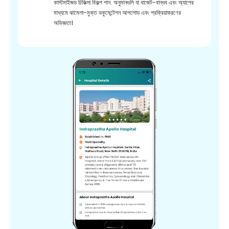
কাস্টমাইজড চিকিত্সা বিকল্প পান. অনুমানগুলি যা বাজেট-বান্ধব এবং অ্যাপের
মাধ্যমে ঝামেলা-মুক্ত ডকুমেন্টেশন আপলোড এবং প্রক্রিয়াকরণের
অভিজ্ঞতা।