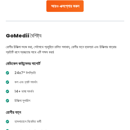
আরও এক্সপ্লোর করুন
GoMedii
বৈশিষ্ট্য
রোগীর চিকিত্সা সহজ করা, সেইসাথে প্রযুক্তি চালিত সমাধান, রোগীর যত্ন ব্যবস্থা এবং চিকিত্সার যাত্রার
প্রতিটি ধাপে স্বচ্ছতার সাথে এটি সক্ষম করা।
মেডিকেল কাউন্সেলর সাপোর্ট
24x7* উপস্থিতি
কল এবং চ্যাট সমর্থন
14+ ভাষা সমর্থন
চিকিত্সা সুপারিশ
রোগীর যত্ন
হাসপাতালে নিবেদিত কর্মী