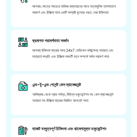
আপনার ক্ষেত্রে সবচেয়ে অভিজ্ঞ ডাক্তারদের সাথে অত্যাধুনিক হাসপাতালে
পরামর্শ এবং চিকিত্সা পান। একটি সাশ্রয়ী মূল্যের খরচে সেরা চিকিৎসা।
ক্রমাগত পরামর্শদাতা সমর্থন
আপনার চিকিৎসা যাত্রার সময় 24x7 মেডিকেল কাউন্সেলর সহায়তা এবং
সহায়তা। পদ্ধতি এবং চিকিত্সা পরবর্তী যত্ন সম্পর্কে সর্বদা পরামর্শ পান।
এন্ড-টু-এন্ড পেশেন্ট কেস ম্যানেজমেন্ট
আবিষ্কার থেকে স্রাব পর্যন্ত, বিভিন্ন ডকুমেন্টেশন সহ কেস ম্যানেজমেন্ট
সহায়তা সহ চিকিত্সা যাত্রার নিয়মিত আপডেট পান।
বাজেট বন্ধুত্বপূর্ণ চিকিৎসা এবং ঝামেলামুক্ত ডকুমেন্টেশন