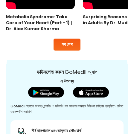
Metabolic Syndrome: Take
Surprising Reasons fo
Care of Your Heart (Part - 1) |
in Adults By Dr. Mudas
Dr. Ajay Kumar Sharma
সব দেখ
ডাউনলোড করুন
GoMedii অ্যাপ
এ উপলব্ধ
GoMedii অ্যাপে উপলব্ধ ট্র্যাকিং ও মনিটরিং সহ আপনার সমস্ত চিকিৎসা চাহিদার প্রযুক্তি-চালিত
ওয়ান-স্টপ সমাধান।
শীর্ষ হাসপাতাল এবং ডাক্তার নেটওয়ার্ক