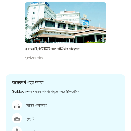
নারায়না ইনস্টিটিউট অফ কার্ডিয়াক সায়েন্সেস
ব্যাঙ্গালোর
,
ভারত
অন্বেষণ
শহর দ্বারা
GoMedii-এর মাধ্যমে আপনার পছন্দের শহরে চিকিৎসা নিন
দিল্লি এনসিআর
মুম্বাই