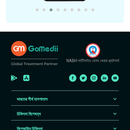
NABH সার্টিফাইড হেলথ কেয়ার প্ল্যাটফর্ম
ভারতের শীর্ষ হাসপাতাল
চিকিৎসা বিশেষত্ব
বিশেষায়িত চিকিৎসা