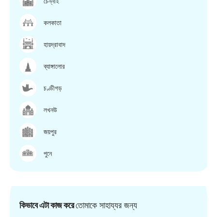
চেন্নাই
কলকাতা
হায়দ্রাবাদ
ব্যাঙ্গালোর
চণ্ডীগড়
লখনউ
জয়পুর
পুনে
কিভাবে এটা কাজ করে
তোমাকে সাহায্যর জন্য