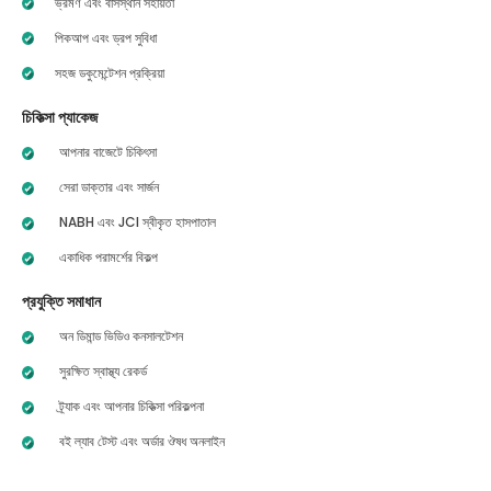
ভ্রমণ এবং বাসস্থান সহায়তা
পিকআপ এবং ড্রপ সুবিধা
সহজ ডকুমেন্টেশন প্রক্রিয়া
চিকিত্সা প্যাকেজ
আপনার বাজেটে চিকিৎসা
সেরা ডাক্তার এবং সার্জন
NABH এবং JCI স্বীকৃত হাসপাতাল
একাধিক পরামর্শের বিকল্প
প্রযুক্তি সমাধান
অন ডিমান্ড ভিডিও কনসালটেশন
সুরক্ষিত স্বাস্থ্য রেকর্ড
ট্র্যাক এবং আপনার চিকিত্সা পরিকল্পনা
বই ল্যাব টেস্ট এবং অর্ডার ঔষধ অনলাইন