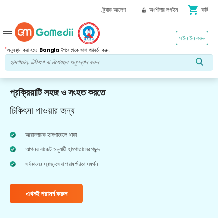
shopping_cart
ট্র্যাক আদেশ
অংশীদার লগইন
কার্ট
menu
সাইন ইন করুন
*
অনুসন্ধান করা হচ্ছে
Bangla
উপরে থেকে ভাষা পরিবর্তন করুন.
প্রক্রিয়াটি সহজ ও সংহত করতে
চিকিৎসা পাওয়ার জন্য
আরামদায়ক হাসপাতালে থাকা
আপনার বাজেট অনুযায়ী হাসপাতালের পছন্দ
সর্বকালের স্বাস্থ্যসেবা পরামর্শদাতা সমর্থন
এখনই পরামর্শ করুন