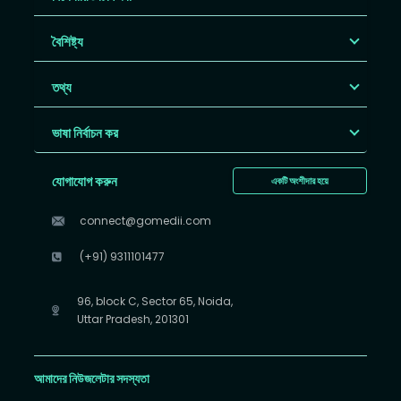
বৈশিষ্ট্য
তথ্য
ভাষা নির্বাচন কর
যোগাযোগ করুন
একটি অংশীদার হয়ে
connect@gomedii.com
(+91) 9311101477
96, block C, Sector 65, Noida,
Uttar Pradesh, 201301
আমাদের নিউজলেটার সদস্যতা