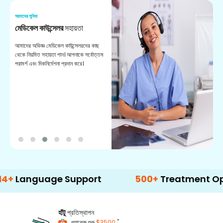
আমাদের সুবিধা
আম
মেডিকেল কাউন্সেলর
সহায়তা
অ
আমাদের অভিজ্ঞ মেডিকেল কাউন্সেলরদের কাছ
ভা
থেকে নিয়মিত সহায়তা পান। আপনাকে সর্বোত্তম
চি
পরামর্শ এবং দিকনির্দেশনা প্রদান করে।
ডা
guage Support
500+
Treatment Options
হাঁটু
প্রতিস্থাপন
*
প্যাকেজ শুরু
$3500