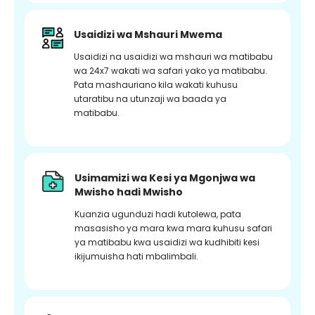
Usaidizi wa Mshauri Mwema
Usaidizi na usaidizi wa mshauri wa matibabu
wa 24x7 wakati wa safari yako ya matibabu.
Pata mashauriano kila wakati kuhusu
utaratibu na utunzaji wa baada ya
matibabu.
Usimamizi wa Kesi ya Mgonjwa wa
Mwisho hadi Mwisho
Kuanzia ugunduzi hadi kutolewa, pata
masasisho ya mara kwa mara kuhusu safari
ya matibabu kwa usaidizi wa kudhibiti kesi
ikijumuisha hati mbalimbali.