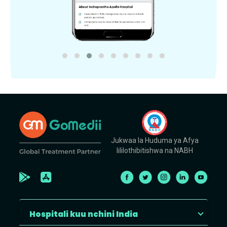
Jukwaa la Huduma ya Afya
lililothibitishwa na NABH
Hospitali kuu nchini India