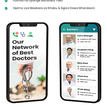
Fuatilia na Upange Matibabu Yako
Vipimo vya Maabara ya Kitabu & Agiza Dawa Mtandaoni