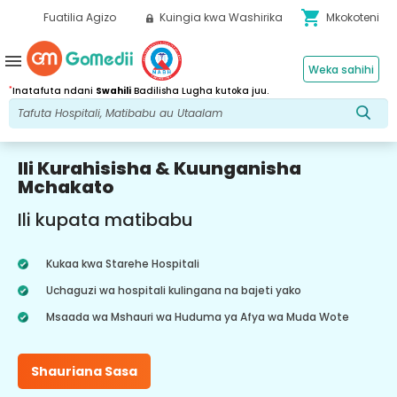
shopping_cart
Fuatilia Agizo
Kuingia kwa Washirika
Mkokoteni
menu
Weka sahihi
*
Inatafuta ndani
Swahili
Badilisha Lugha kutoka juu.
Ili Kurahisisha & Kuunganisha
Mchakato
Ili kupata matibabu
Kukaa kwa Starehe Hospitali
Uchaguzi wa hospitali kulingana na bajeti yako
Msaada wa Mshauri wa Huduma ya Afya wa Muda Wote
Shauriana Sasa