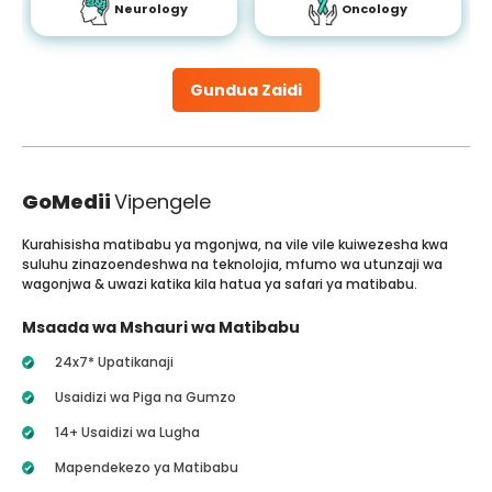
Neurology
Oncology
Gundua Zaidi
GoMedii
Vipengele
Kurahisisha matibabu ya mgonjwa, na vile vile kuiwezesha kwa
suluhu zinazoendeshwa na teknolojia, mfumo wa utunzaji wa
wagonjwa & uwazi katika kila hatua ya safari ya matibabu.
Msaada wa Mshauri wa Matibabu
24x7* Upatikanaji
Usaidizi wa Piga na Gumzo
14+ Usaidizi wa Lugha
Mapendekezo ya Matibabu