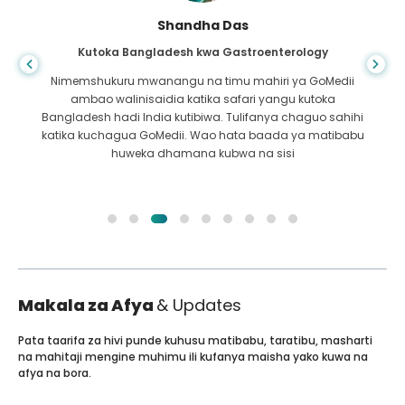
Shandha Das
Kutoka Bangladesh kwa Gastroenterology
Nimemshukuru mwanangu na timu mahiri ya GoMedii
ambao walinisaidia katika safari yangu kutoka
Bangladesh hadi India kutibiwa. Tulifanya chaguo sahihi
katika kuchagua GoMedii. Wao hata baada ya matibabu
huweka dhamana kubwa na sisi
Makala za Afya
& Updates
Pata taarifa za hivi punde kuhusu matibabu, taratibu, masharti
na mahitaji mengine muhimu ili kufanya maisha yako kuwa na
afya na bora.