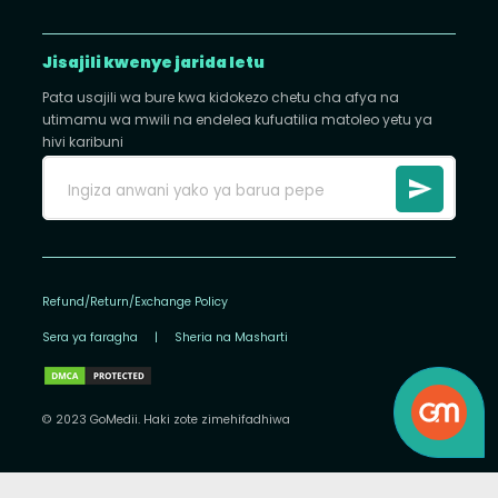
Jisajili kwenye jarida letu
Pata usajili wa bure kwa kidokezo chetu cha afya na
utimamu wa mwili na endelea kufuatilia matoleo yetu ya
hivi karibuni
Refund/Return/Exchange Policy
Sera ya faragha
|
Sheria na Masharti
© 2023 GoMedii. Haki zote zimehifadhiwa