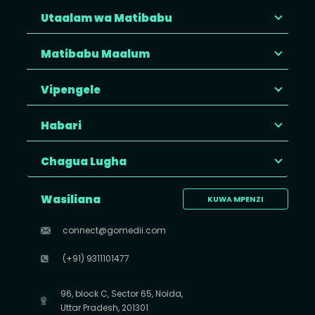
Utaalam wa Matibabu
Matibabu Maalum
Vipengele
Habari
Chagua Lugha
Wasiliana
KUWA MPENZI
connect@gomedii.com
(+91) 9311101477
96, block C, Sector 65, Noida,
Uttar Pradesh, 201301