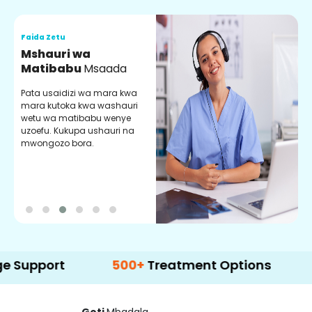
Faida Zetu
F
Mshauri wa
V
Matibabu
Msaada
U
Pata usaidizi wa mara kwa
U
mara kutoka kwa washauri
m
wetu wa matibabu wenye
z
uzoefu. Kukupa ushauri na
w
mwongozo bora.
b
rt
500+
Treatment Options