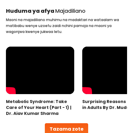
Huduma ya afya
Majadiliano
Maoni na majadiliano muhimu na madaktari na wataalam wa
matibabu wenye uzoefu zaidi nchini pamoja na maoni ya
wagonjwa kwenye jukwaa letu.
Metabolic Syndrome: Take
Surprising Reasons fo
Care of Your Heart (Part - 1) |
in Adults By Dr. Mudas
Dr. Ajay Kumar Sharma
Tazama zote