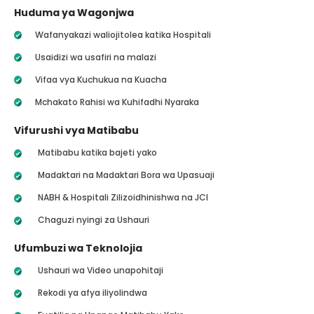
Huduma ya Wagonjwa
Wafanyakazi waliojitolea katika Hospitali
Usaidizi wa usafiri na malazi
Vifaa vya Kuchukua na Kuacha
Mchakato Rahisi wa Kuhifadhi Nyaraka
Vifurushi vya Matibabu
Matibabu katika bajeti yako
Madaktari na Madaktari Bora wa Upasuaji
NABH & Hospitali Zilizoidhinishwa na JCI
Chaguzi nyingi za Ushauri
Ufumbuzi wa Teknolojia
Ushauri wa Video unapohitaji
Rekodi ya afya iliyolindwa