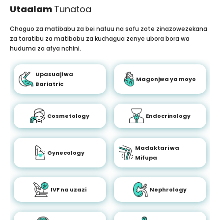
Utaalam
Tunatoa
Chaguo za matibabu za bei nafuu na safu zote zinazowezekana
za taratibu za matibabu za kuchagua zenye ubora bora wa
huduma za afya nchini.
Upasuaji wa
Magonjwa ya moyo
Bariatric
Cosmetology
Endocrinology
Madaktari wa
Gynecology
Mifupa
IVF na uzazi
Nephrology