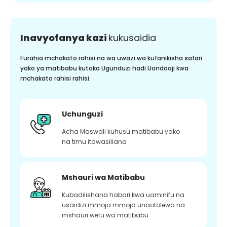
Inavyofanya kazi
kukusaidia
Furahia mchakato rahisi na wa uwazi wa kufanikisha safari
yako ya matibabu kutoka Ugunduzi hadi Uondoaji kwa
mchakato rahisi rahisi.
Uchunguzi
Acha Maswali kuhusu matibabu yako
na timu itawasiliana
Mshauri wa Matibabu
Kubadilishana habari kwa uaminifu na
usaidizi mmoja mmoja unaotolewa na
mshauri wetu wa matibabu