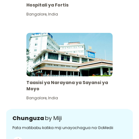
Hospitali ya Fortis
Bangalore
,
India
Taasisi ya Narayana ya Sayansi ya
Moyo
Bangalore
,
India
Chunguza
by Miji
Pata matibabu katika miji unayochagua na GoMedii