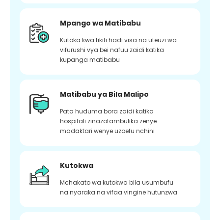
Mpango wa Matibabu
Kutoka kwa tikiti hadi visa na uteuzi wa
vifurushi vya bei nafuu zaidi katika
kupanga matibabu
Matibabu ya Bila Malipo
Pata huduma bora zaidi katika
hospitali zinazotambulika zenye
madaktari wenye uzoefu nchini
Kutokwa
Mchakato wa kutokwa bila usumbufu
na nyaraka na vifaa vingine hutunzwa