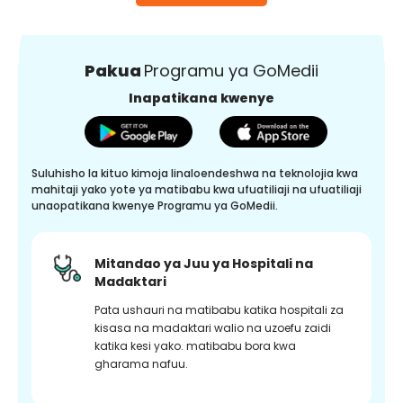
Pakua
Programu ya GoMedii
Inapatikana kwenye
Suluhisho la kituo kimoja linaloendeshwa na teknolojia kwa
mahitaji yako yote ya matibabu kwa ufuatiliaji na ufuatiliaji
unaopatikana kwenye Programu ya GoMedii.
Mitandao ya Juu ya Hospitali na
Madaktari
Pata ushauri na matibabu katika hospitali za
kisasa na madaktari walio na uzoefu zaidi
katika kesi yako. matibabu bora kwa
gharama nafuu.