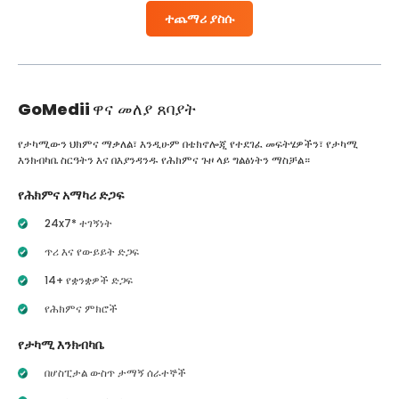
ተጨማሪ ያስሱ
GoMedii
ዋና መለያ ጸባያት
የታካሚውን ህክምና ማቃለል፣ እንዲሁም በቴክኖሎጂ የተደገፈ መፍትሄዎችን፣ የታካሚ
እንክብካቤ ስርዓትን እና በእያንዳንዱ የሕክምና ጉዞ ላይ ግልፅነትን ማስቻል።
የሕክምና አማካሪ ድጋፍ
24x7* ተገኝነት
ጥሪ እና የውይይት ድጋፍ
14+ የቋንቋዎች ድጋፍ
የሕክምና ምክሮች
የታካሚ እንክብካቤ
በሆስፒታል ውስጥ ታማኝ ሰራተኞች