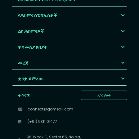
የሕክምና ስፔሻሊስቶች
ልዩ ሕክምናዎች
ዋና መለያ ጸባያት
መረጃ
ቋንቋ ይምረጡ
ተገናኙ
አጋር ይሁኑ
connect@gomedii.com
(+91) 9311101477
96, block C, Sector 65, Noida,