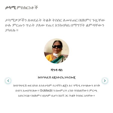
ታካሚ
ምስክርነቶች
ታካሚዎቻችን ለወደፊት ትልቅ ትስስር ለመፍጠር በህክምና ጉዟቸው
ሁሉ ምርጡን ጥራት ያለው የጤና እንክብካቤ በማግኘት ልምዳቸውን
ያካፍሉ።
ሻንዳ ዳስ
ከባንግላዴሽ ለጂስትሮኢንትሮሎጂ
ከባንግላዲሽ ወደ ህንድ እንድታከም የረዳኝን ልጄን እና ጎሜዲ የተባለውን ድንቅ
ቡድን አመሰግናለው። GoMedii ን በመምረጥ ረገድ ትክክለኛውን ምርጫ
አድርገናል። ከህክምና በኋላም ቢሆን ከእኛ ጋር ትልቅ ትስስር አላቸው።