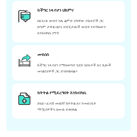
ከችግር ነጻ የሆነ ህክምና
በአገሪቱ ውስጥ ካሉ ልምድ ያላቸው ዶክተሮች ጋር
በጣም ታዋቂ በሆኑ ሆስፒታሎች ውስጥ የተሻለውን
እንክብካቤ ያግኙ
መፍሰስ
ከችግር ነጻ የሆነ የማስወጣት ሂደት ከሰነዶች እና ሌሎች
መገልገያዎች ጋር ይንከባከባል።
ክትትል የሚደረግበት እንክብካቤ
ድህረ-ፈሳሽ መደበኛ ክትትል እና የመድኃኒት
ማሟያዎችን በሙሉ ይቀበላል