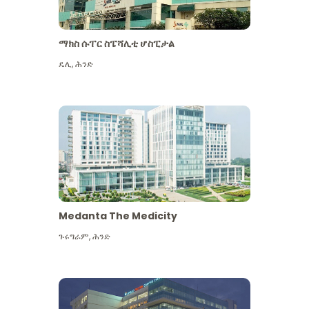
ማክስ ሱፐር ስፔሻሊቲ ሆስፒታል
ዴሊ
,
ሕንድ
Medanta The Medicity
ጉሩግራም
,
ሕንድ