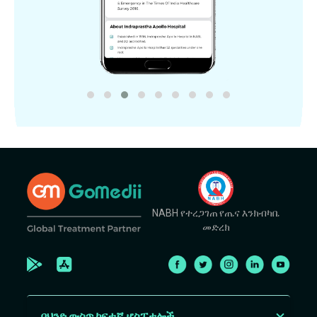
NABH የተረጋገጠ የጤና እንክብካቤ
መድረክ
በህንድ ውስጥ ከፍተኛ ሆስፒታሎች