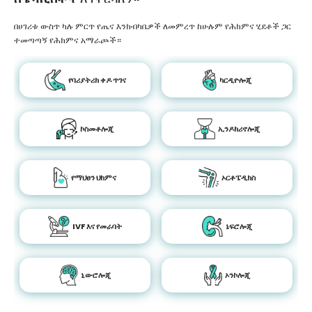
በሀገሪቱ ውስጥ ካሉ ምርጥ የጤና እንክብካቤዎች ለመምረጥ ከሁሉም የሕክምና ሂደቶች ጋር
ተመጣጣኝ የሕክምና አማራጮች።
የባሪያትሪክ ቀዶ ጥገና
ካርዲዮሎጂ
ኮስመቶሎጂ
ኢንዶክሪኖሎጂ
የማህፀን ህክምና
ኦርቶፔዲክስ
IVF እና የመራባት
ኔፍሮሎጂ
ኒውሮሎጂ
ኦንኮሎጂ