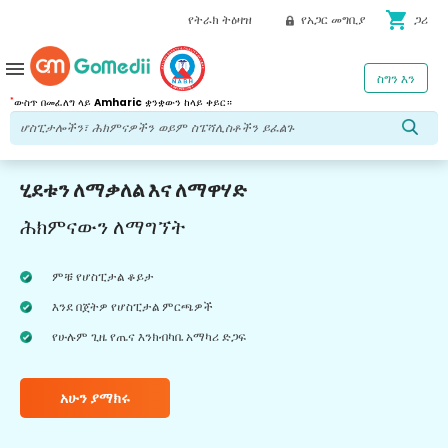
shopping_cart
የትራክ ትዕዛዝ
የአጋር መግቢያ
ጋሪ
menu
ስግን እን
*
ውስጥ በመፈለግ ላይ
Amharic
ቋንቋውን ከላይ ቀይር።
ሂደቱን ለማቃለል እና ለማዋሃድ
ሕክምናውን ለማግኘት
ምቹ የሆስፒታል ቆይታ
እንደ በጀትዎ የሆስፒታል ምርጫዎች
የሁሉም ጊዜ የጤና እንክብካቤ አማካሪ ድጋፍ
አሁን ያማክሩ