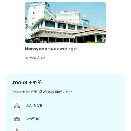
Narayana የልብ ሳይንስ ተቋም
ባንጋሎር
,
ሕንድ
ያስሱ
በከተሞች
በመረጡት ከተሞች በGoMedii ህክምና ያግኙ
ዴሊ NCR
ሙምባይ