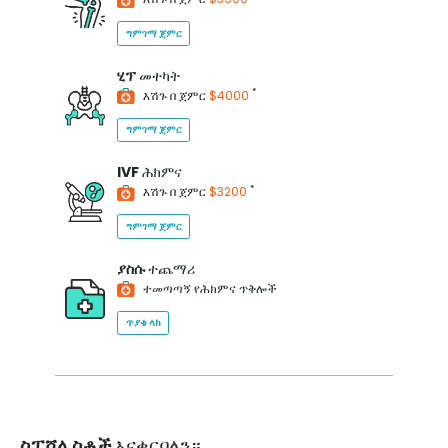
ግምገማ ጀምር
ሂፕ
መተካት
*
እሽጉ በ ጀምር
$4000
ግምገማ ጀምር
IVF
ሕክምና
*
እሽጉ በ ጀምር
$3200
ግምገማ ጀምር
ያስሱ
ተጨማሪ
ተመጣጣኝ የሕክምና ጥቅሎች
ጥያቄ ላክ
ስፔሻሊስቶች
እናቀርባለን።