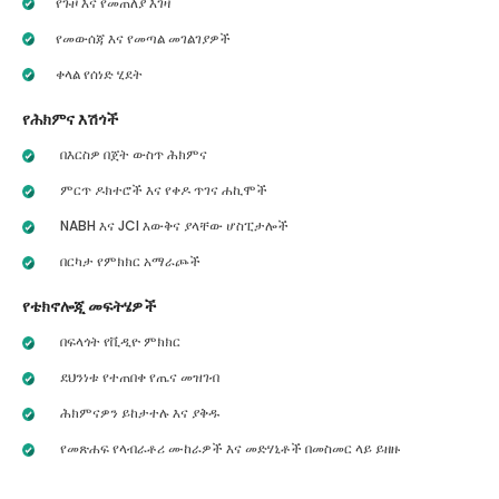
የጉዞ እና የመጠለያ እገዛ
የመውሰጃ እና የመጣል መገልገያዎች
ቀላል የሰነድ ሂደት
የሕክምና እሽጎች
በእርስዎ በጀት ውስጥ ሕክምና
ምርጥ ዶክተሮች እና የቀዶ ጥገና ሐኪሞች
NABH እና JCI እውቅና ያላቸው ሆስፒታሎች
በርካታ የምክክር አማራጮች
የቴክኖሎጂ መፍትሄዎች
በፍላጎት የቪዲዮ ምክክር
ደህንነቱ የተጠበቀ የጤና መዝገብ
ሕክምናዎን ይከታተሉ እና ያቅዱ
የመጽሐፍ የላብራቶሪ ሙከራዎች እና መድሃኒቶች በመስመር ላይ ይዘዙ