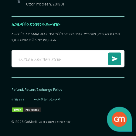
Uttar Pradesh, 201301
ለጋዜጣችን ደንበኝነት ይመዝገቡ
ለጤናችን እና ለአካል ብቃት ጥቆማችን ነፃ የደንበኝነት ምዝገባን ያግኙ እና ከቅርብ
ጊዜ አቅርቦቶቻችን ጋር ይከታተሉ
Refund/Return/Exchange Policy
የ ግል የሆነ
|
ውሎች እና ሁኔታዎች
© 2023 GoMedii. መብቱ በህግ የተጠበቀ ነው