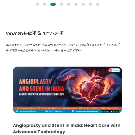
የጤና ጽሑፎች
& ዝማኔዎች
ሕይወትዎን ጤናማ እና የተሻለ ለማድረግ ስለ ሕክምና፣ ሂደቶች፣ ሁኔታዎች እና ሌሎች
ተዛማጅ መስፈርቶችን በተመለከተ ወቅታዊ መረጃ ያግኙ።
5 Essential Steps for Effective Human Sperm
Collection and Processing Methods