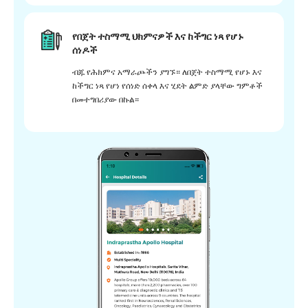
የበጀት ተስማሚ ህክምናዎች እና ከችግር ነጻ የሆኑ
ሰነዶች
ብጁ የሕክምና አማራጮችን ያግኙ። ለበጀት ተስማሚ የሆኑ እና
ከችግር ነጻ የሆነ የሰነድ ሰቀላ እና ሂደት ልምድ ያላቸው ግምቶች
በመተግበሪያው በኩል።