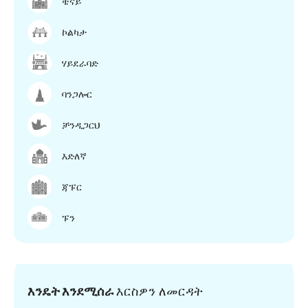
ቼናይ
ኮልካታ
ሃይደራባድ
ባንጋሎር
ቻንዲጋርህ
እድለኛ
ጃፑር
ፑን
እንዴት እንደሚሰራ
እርስዎን ለመርዳት