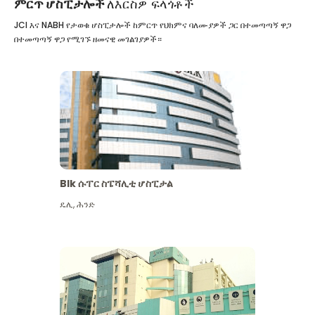
ምርጥ ሆስፒታሎች
ለእርስዎ ፍላጎቶች
JCI እና NABH የታወቁ ሆስፒታሎች ከምርጥ የህክምና ባለሙያዎች ጋር በተመጣጣኝ ዋጋ
በተመጣጣኝ ዋጋ የሚገኙ ዘመናዊ መገልገያዎች።
Blk ሱፐር ስፔሻሊቲ ሆስፒታል
ዴሊ
,
ሕንድ