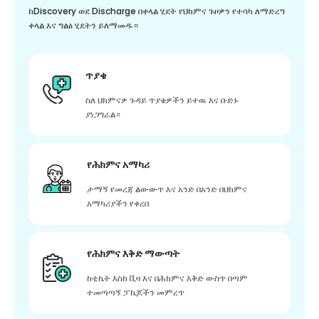
ከDiscovery ወደ Discharge በቀላል ሂደት የህክምና ጉዞዎን የተሳካ ለማድረግ
ቀላል እና ግልፅ ሂደትን ይለማመዱ።
ጥያቄ
ስለ ህክምናዎ ጉዳይ ጥያቄዎችን ይተዉ እና ቡድኑ
ያነጋግራል።
የሕክምና አማካሪ
ታማኝ የመረጃ ልውውጥ እና አንድ በአንድ በህክምና
አማካሪያችን የቀረበ
የሕክምና እቅድ ማውጣት
ከቲኬት እስከ ቪዛ እና በሕክምና እቅድ ውስጥ በጣም
ተመጣጣኝ ፓኬጆችን መምረጥ