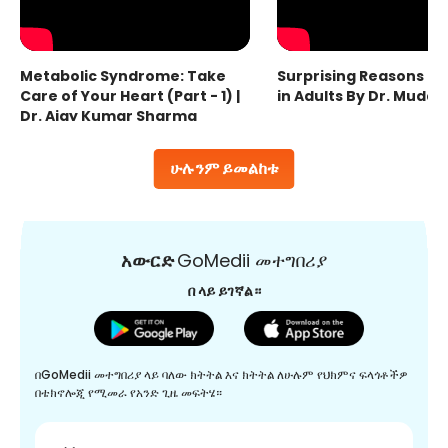
Metabolic Syndrome: Take
Surprising Reasons fo
Care of Your Heart (Part - 1) |
in Adults By Dr. Mudas
Dr. Ajay Kumar Sharma
ሁሉንም ይመልከቱ
አውርድ
GoMedii መተግበሪያ
በ ላይ ይገኛል።
በGoMedii መተግበሪያ ላይ ባለው ክትትል እና ክትትል ለሁሉም የህክምና ፍላጎቶችዎ
በቴክኖሎጂ የሚመራ የአንድ ጊዜ መፍትሄ።