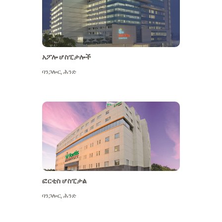
አፖሎ ሆስፒታሎች
ባንጋሎር
,
ሕንድ
ተጨማሪ ይመልከቱ
ፎርቲስ ሆስፒታል
ባንጋሎር
,
ሕንድ