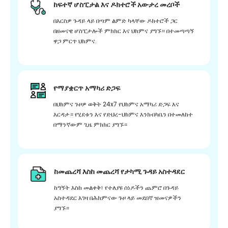
ከፍተኛ ሆስፒታል እና ዶክተሮች አውታረ መረቦች
በእርስዎ ጉዳይ ላይ በጣም ልምድ ካላቸው ዶክተሮች ጋር
በዘመናዊ ሆስፒታሎች ምክክር እና ህክምና ያግኙ። በተመጣጣኝ
ዋጋ ምርጥ ህክምና.
የማያቋርጥ አማካሪ ድጋፍ
በህክምና ጉዞዎ ወቅት 24x7 የህክምና አማካሪ ድጋፍ እና
እርዳታ። የሂደቱን እና የድህረ-ህክምና እንክብካቤን በተመለከተ
በማንኛውም ጊዜ ምክክር ያግኙ።
ከመጨረሻ እስከ መጨረሻ የታካሚ ጉዳይ አስተዳደር
ከግኝት እስከ መልቀቅ፣ የተለያዩ ሰነዶችን ጨምሮ በጉዳይ
አስተዳደር እገዛ በሕክምናው ጉዞ ላይ መደበኛ ዝመናዎችን
ያግኙ።