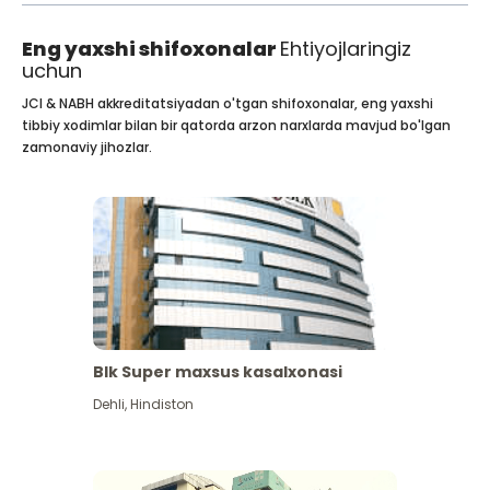
Eng yaxshi shifoxonalar
Ehtiyojlaringiz
uchun
JCI & NABH akkreditatsiyadan o'tgan shifoxonalar, eng yaxshi
tibbiy xodimlar bilan bir qatorda arzon narxlarda mavjud bo'lgan
zamonaviy jihozlar.
Blk Super maxsus kasalxonasi
Dehli
,
Hindiston