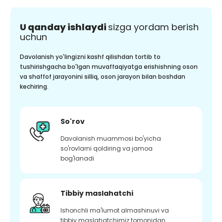
U qanday ishlaydi
sizga yordam berish
uchun
Davolanish yo'lingizni kashf qilishdan tortib to
tushirishgacha bo'lgan muvaffaqiyatga erishishning oson
va shaffof jarayonini silliq, oson jarayon bilan boshdan
kechiring.
So'rov
Davolanish muammosi bo'yicha
so'rovlarni qoldiring va jamoa
bog'lanadi
Tibbiy maslahatchi
Ishonchli ma'lumot almashinuvi va
tibbiy maslahatchimiz tomonidan