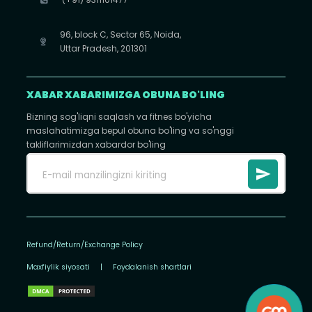
96, block C, Sector 65, Noida,
Uttar Pradesh, 201301
XABAR XABARIMIZGA OBUNA BO'LING
Bizning sog'liqni saqlash va fitnes bo'yicha
maslahatimizga bepul obuna bo'ling va so'nggi
takliflarimizdan xabardor bo'ling
Refund/Return/Exchange Policy
Maxfiylik siyosati
|
Foydalanish shartlari