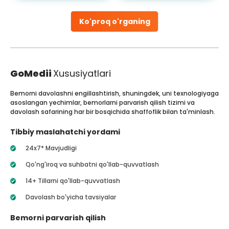
Ko'proq o'rganing
GoMedii
Xususiyatlari
Bemorni davolashni engillashtirish, shuningdek, uni texnologiyaga
asoslangan yechimlar, bemorlarni parvarish qilish tizimi va
davolash safarining har bir bosqichida shaffoflik bilan ta'minlash.
Tibbiy maslahatchi yordami
24x7* Mavjudligi
Qo'ng'iroq va suhbatni qo'llab-quvvatlash
14+ Tillarni qo'llab-quvvatlash
Davolash bo'yicha tavsiyalar
Bemorni parvarish qilish