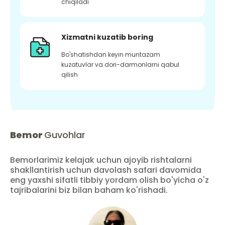
chiqiladi
Xizmatni kuzatib boring
Bo'shatishdan keyin muntazam
kuzatuvlar va dori-darmonlarni qabul
qilish
Bemor
Guvohlar
Bemorlarimiz kelajak uchun ajoyib rishtalarni
shakllantirish uchun davolash safari davomida
eng yaxshi sifatli tibbiy yordam olish bo'yicha o'z
tajribalarini biz bilan baham ko'rishadi.