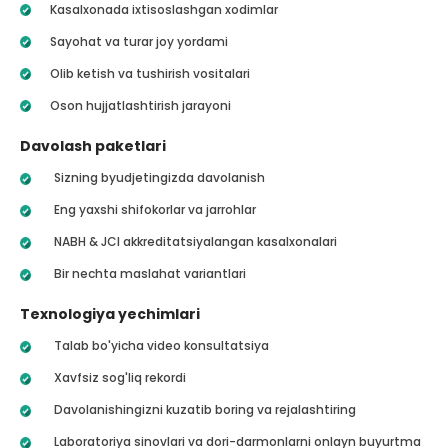
Kasalxonada ixtisoslashgan xodimlar
Sayohat va turar joy yordami
Olib ketish va tushirish vositalari
Oson hujjatlashtirish jarayoni
Davolash paketlari
Sizning byudjetingizda davolanish
Eng yaxshi shifokorlar va jarrohlar
NABH & JCI akkreditatsiyalangan kasalxonalari
Bir nechta maslahat variantlari
Texnologiya yechimlari
Talab bo'yicha video konsultatsiya
Xavfsiz sog'liq rekordi
Davolanishingizni kuzatib boring va rejalashtiring
Laboratoriya sinovlari va dori-darmonlarni onlayn buyurtma