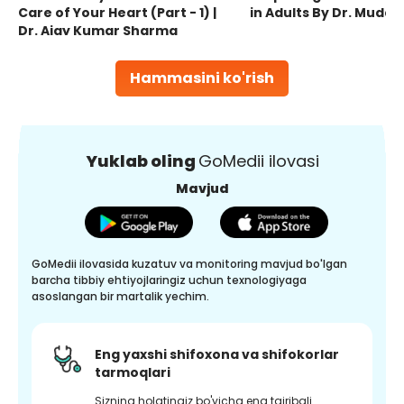
Care of Your Heart (Part - 1) |
in Adults By Dr. Mudas
Dr. Ajay Kumar Sharma
Hammasini ko'rish
Yuklab oling
GoMedii ilovasi
Mavjud
GoMedii ilovasida kuzatuv va monitoring mavjud bo'lgan
barcha tibbiy ehtiyojlaringiz uchun texnologiyaga
asoslangan bir martalik yechim.
Eng yaxshi shifoxona va shifokorlar
tarmoqlari
Sizning holatingiz bo'yicha eng tajribali