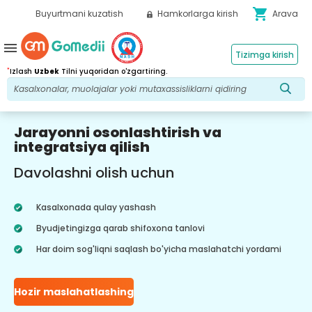
shopping_cart
Buyurtmani kuzatish
Hamkorlarga kirish
Arava
menu
Tizimga kirish
*
Izlash
Uzbek
Tilni yuqoridan o'zgartiring.
Jarayonni osonlashtirish va
integratsiya qilish
Davolashni olish uchun
Kasalxonada qulay yashash
Byudjetingizga qarab shifoxona tanlovi
Har doim sog'liqni saqlash bo'yicha maslahatchi yordami
Hozir maslahatlashing