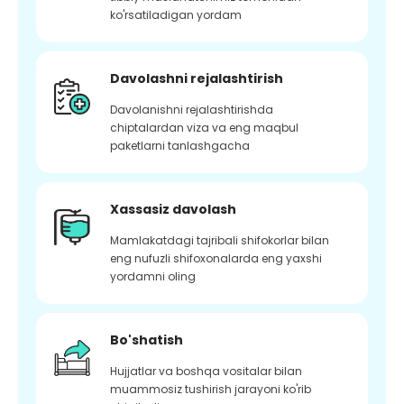
ko'rsatiladigan yordam
Davolashni rejalashtirish
Davolanishni rejalashtirishda
chiptalardan viza va eng maqbul
paketlarni tanlashgacha
Xassasiz davolash
Mamlakatdagi tajribali shifokorlar bilan
eng nufuzli shifoxonalarda eng yaxshi
yordamni oling
Bo'shatish
Hujjatlar va boshqa vositalar bilan
muammosiz tushirish jarayoni ko'rib