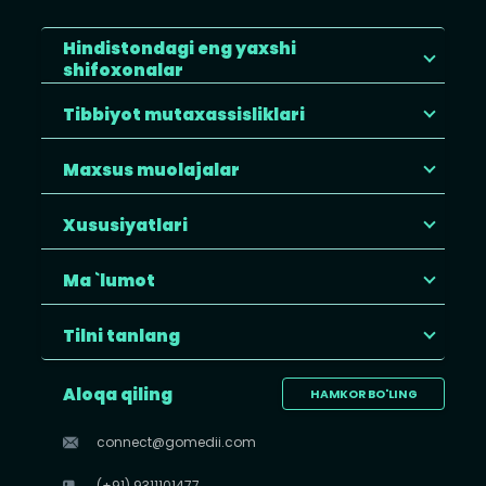
Hindistondagi eng yaxshi
shifoxonalar
Tibbiyot mutaxassisliklari
Maxsus muolajalar
Xususiyatlari
Ma `lumot
Tilni tanlang
Aloqa qiling
HAMKOR BO'LING
connect@gomedii.com
(+91) 9311101477