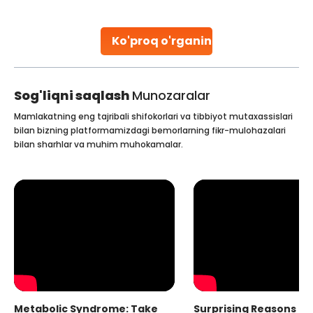
parenthood. Skilled technicians collect sperm using
specialized procedures to ensure optimal quality. Once
collected, they process the
Ko'proq o'rganing
Continue Reading
Sog'liqni saqlash
Munozaralar
Mamlakatning eng tajribali shifokorlari va tibbiyot mutaxassislari
bilan bizning platformamizdagi bemorlarning fikr-mulohazalari
bilan sharhlar va muhim muhokamalar.
Metabolic Syndrome: Take
Surprising Reasons fo