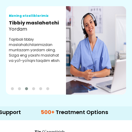
Bizning afzalliklarimiz
B
Tibbiy maslahatchi
O
Yordam
M
Tajribali tibbiy
S
maslahatchilarimizdan
y
muntazam yordam oling.
r
Sizga eng yaxshi maslahat
e
va yo'l-yo'riqni taqdim etish.
b
500+
Treatment Options