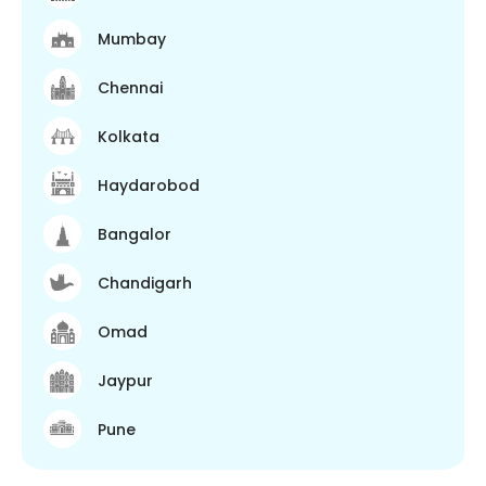
Mumbay
Chennai
Kolkata
Haydarobod
Bangalor
Chandigarh
Omad
Jaypur
Pune