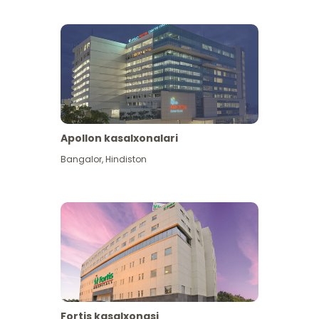
Apollon kasalxonalari
Koʻproq koʻrish
Bangalor
,
Hindiston
Fortis kasalxonasi