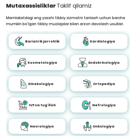
Mutaxassisliklar
Taklif qilamiz
Mamlakatdagi eng yaxshi tibbiy xizmatni tanlash uchun barcha
mumkin bo'lgan tibbiy muolajalar bilan arzon davolash usullari.
Bariatrik jarrohlik
Kardiologiya
Kosmetologiya
Endokrinologiya
Ginekologiya
Ortopediya
IVF va tug'ilish
Nefrologiya
Nevrologiya
Onkologiya