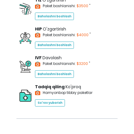
Tiz
O'zgartirish
*
Paket boshlanishi:
$3500
Baholashni boshlash
HIP
O'zgartirish
*
Paket boshlanishi:
$4000
Baholashni boshlash
IVF
Davolash
*
Paket boshlanishi:
$3200
Baholashni boshlash
Tadqiq qiling
Ko'proq
Hamyonbop tibbiy paketlar
So'rov yuborish