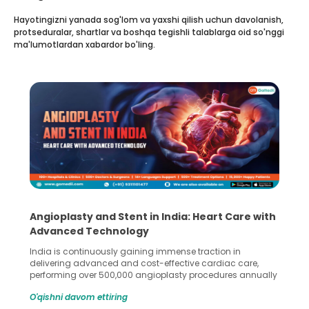
Hayotingizni yanada sog'lom va yaxshi qilish uchun davolanish,
protseduralar, shartlar va boshqa tegishli talablarga oid so'nggi
ma'lumotlardan xabardor bo'ling.
5 Essential Steps for Effective Human Sperm
Collection and Processing Methods
Human sperm collection and processing are critical steps
in advanced reproductive techniques like In Vitro
Fertilization (IVF) and intrauterine insemination (IUI). These
methods enable medical professionals to tackle fertility
O'qishni davom ettiring
challenges and help couples achieve their dream of