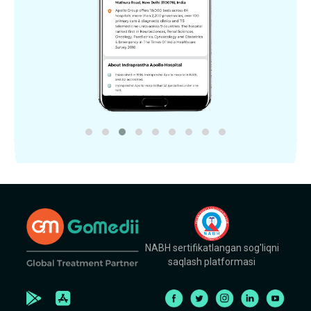
NABH sertifikatlangan sog'liqni
saqlash platformasi