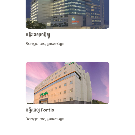
មន្ទីរពេទ្យអាប៉ូឡូ
Bangalore
,
ប្រទេសឥណ្ឌា
មើល​ច្រើន​ទៀត
មន្ទីរពេទ្យ Fortis
Bangalore
,
ប្រទេសឥណ្ឌា