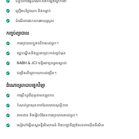
ជំនួយការធ្វើដំណើរ និងកន្លែងស្នាក់នៅ
គ្រឿងបរិក្ខារយក និងទម្លាក់
ដំណើរការឯកសារងាយស្រួល
កញ្ចប់ព្យាបាល
ការព្យាបាលក្នុងថវិការបស់អ្នក។
វេជ្ជបណ្ឌិតនិងគ្រូពេទ្យវះកាត់ល្អបំផុត
NABH & JCI មន្ទីរពេទ្យទទួលស្គាល់
ជម្រើសពិគ្រោះយោបល់ច្រើន។
ដំណោះស្រាយបច្ចេកវិទ្យា
ការប្រឹក្សាវីដេអូតាមតម្រូវការ
កំណត់ត្រាសុខភាពដែលមានសុវត្ថិភាព
តាមដាន និងរៀបចំផែនការព្យាបាលរបស់អ្នក។
សៀវភៅធ្វើតេស្តមន្ទីរពិសោធន៍ និងបញ្ជាទិញឱសថតាមអ៊ីនធឺណិត