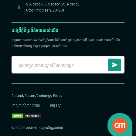
96, block C, Sector 65, Noida,
Uttar Pradesh, 201301
ជាវព្រឹត្តិប័ត្រព័ត៌មានរបស់យើង
ទទួលបានការជាវឥតគិតថ្លៃចំពោះព័ត៌មានជំនួយសុខភាពនិងកាយសម្បទារបស់យើង
ហើយរង់ចាំការផ្តល់ជូនចុងក្រោយរបស់យើង
Refund/Return/Exchange Policy
គោលការណ៍​ភាព​ឯកជន
|
លក្ខខណ្ឌ
© 2023 GoMedii ។ រក្សា​រ​សិទ្ធ​គ្រប់យ៉ាង