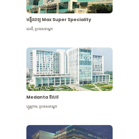
មន្ទីរពេទ្យ Max Super Speciality
ដេលី
,
ប្រទេសឥណ្ឌា
Medanta ឱសថ
ហ្គូរូក្រាម
,
ប្រទេសឥណ្ឌា