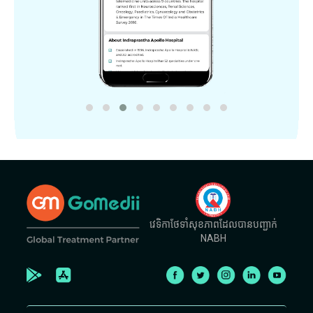
វេទិកាថែទាំសុខភាពដែលបានបញ្ជាក់
NABH