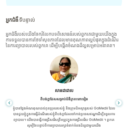
អ្នកជំងឺ
ទីបន្ទាល់
អ្នកជំងឺរបស់យើងចែករំលែកបទពិសោធន៍របស់ពួកគេជាមួយយើងក្នុង
ការទទួលបានការថែទាំសុខភាពដែលមានគុណភាពល្អបំផុតក្នុងដំណើរ
នៃការព្យាបាលរបស់ពួកគេ ដើម្បីបង្កើតចំណងដ៏ល្អសម្រាប់អនាគត។
សានដាដាស
ពីបង់ក្លាដែសសម្រាប់ជំងឺក្រពះពោះវៀន
ខ្ញុំបានថ្លែងអំណរគុណដល់កូនប្រុសរបស់ខ្ញុំ និងក្រុមដ៏អស្ចារ្យរបស់ GoMedii ដែល
បានជួយខ្ញុំក្នុងការធ្វើដំណើររបស់ខ្ញុំពីបង់ក្លាដែសទៅកាន់ប្រទេសឥណ្ឌាដើម្បីទទួលការ
ព្យាបាល។ យើងបានធ្វើការជ្រើសរើសត្រឹមត្រូវក្នុងការជ្រើសរើស GoMedii ។ ពួកគេ
សូម្បីតែបន្ទាប់ពីការព្យាបាលរក្សាទំនាក់ទំនងដ៏ល្អជាមួយយើង