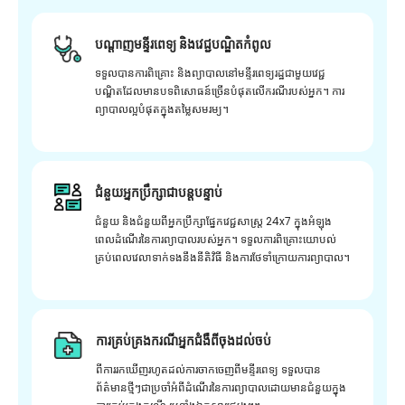
បណ្តាញមន្ទីរពេទ្យ និងវេជ្ជបណ្ឌិតកំពូល
ទទួលបានការពិគ្រោះ និងព្យាបាលនៅមន្ទីរពេទ្យរដ្ឋជាមួយវេជ្ជ
បណ្ឌិតដែលមានបទពិសោធន៍ច្រើនបំផុតលើករណីរបស់អ្នក។ ការ
ព្យាបាលល្អបំផុតក្នុងតម្លៃសមរម្យ។
ជំនួយអ្នកប្រឹក្សាជាបន្តបន្ទាប់
ជំនួយ និងជំនួយពីអ្នកប្រឹក្សាផ្នែកវេជ្ជសាស្រ្ត 24x7 ក្នុងអំឡុង
ពេលដំណើរនៃការព្យាបាលរបស់អ្នក។ ទទួលការពិគ្រោះយោបល់
គ្រប់ពេលវេលាទាក់ទងនឹងនីតិវិធី និងការថែទាំក្រោយការព្យាបាល។
ការគ្រប់គ្រងករណីអ្នកជំងឺពីចុងដល់ចប់
ពីការរកឃើញរហូតដល់ការចាកចេញពីមន្ទីរពេទ្យ ទទួលបាន
ព័ត៌មានថ្មីៗជាប្រចាំអំពីដំណើរនៃការព្យាបាលដោយមានជំនួយក្នុង