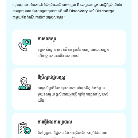
ទទួលបានបទពិសោធន៍ពីដំណើរការដ៏ងាយស្រួល និងតម្លាភាពក្នុងការធ្វើឱ្យដំណើរនៃ
ការព្យាបាលរបស់អ្នកទទួលបានជោគជ័យពី Discovery ដល់ Discharge
ជាមួយនឹងដំណើរការដ៏ងាយស្រួលរលូន។
ការសាកសួរ
ទម្លាក់សំណួរទាក់ទងនឹងកង្វល់នៃការព្យាបាលរបស់អ្នក
ហើយក្រុមការងារនឹងទាក់ទងទៅ
ទីប្រឹក្សាវេជ្ជសាស្ត្រ
ការផ្លាស់ប្តូរព័ត៌មានប្រកបដោយទំនុកចិត្ត និងជំនួយ
មួយទល់មួយ ផ្តល់ដោយអ្នកប្រឹក្សាផ្នែកវេជ្ជសាស្រ្តរបស់
យើង។
ការធ្វើផែនការព្យាបាល
ពីសំបុត្រទៅទិដ្ឋាការ និងការជ្រើសរើសកញ្ចប់ដែលមាន