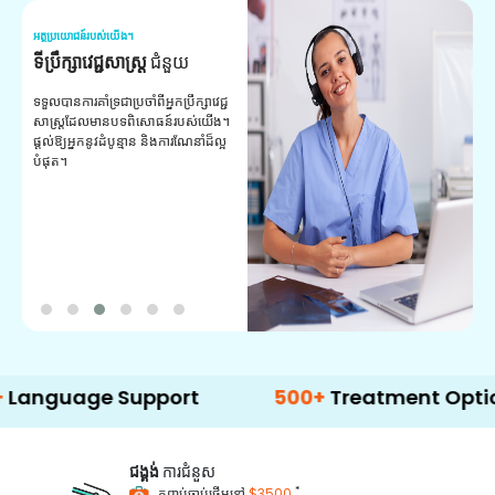
អត្ថប្រយោជន៍របស់យើង។
អត
ទីប្រឹក្សាវេជ្ជសាស្ត្រ
ជំនួយ
វ
យ
ទទួលបានការគាំទ្រជាប្រចាំពីអ្នកប្រឹក្សាវេជ្ជ
សាស្ត្រដែលមានបទពិសោធន៍របស់យើង។
ក
ផ្តល់ឱ្យអ្នកនូវដំបូន្មាន និងការណែនាំដ៏ល្អ
វ
បំផុត។
ប
ក្
ព
ឡ
e Support
500+
Treatment Options
ជង្គង់
ការជំនួស
*
កញ្ចប់ចាប់ផ្តើមនៅ
$3500