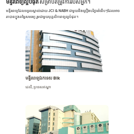
មន្ទីរពេទ្យល្អបំផុត
សម្រាប់តម្រូវការរបស់អ្នក។
មន្ទីរពេទ្យដែលទទួលស្គាល់ដោយ JCI & NABH ជាមួយនឹងគ្រឿងបរិក្ខារទំនើបៗដែលអាច
រកបានក្នុងតម្លៃសមរម្យ រួមជាមួយបុគ្គលិកពេទ្យល្អបំផុត។
មន្ទីរពេទ្យឯកទេស Blk
ដេលី
,
ប្រទេសឥណ្ឌា