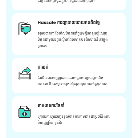
តម្លៃសមរម្យបំផុតក្នុងការធ្វើផែនការព្យាបាល
Hassale ការព្យាបាលដោយឥតគិតថ្លៃ
ទទួលបានការថែទាំល្អបំផុតនៅក្នុងមន្ទីរពេទ្យល្បីឈ្មោះ
បំផុតជាមួយវេជ្ជបណ្ឌិតដែលមានបទពិសោធន៍នៅក្នុង
ប្រទេស
ការឆក់
ដំណើរការបញ្ចេញចោលដោយគ្មានបញ្ហាជាមួយនឹង
ឯកសារ និងសម្ភារៈផ្សេងទៀតត្រូវបានយកចិត្តទុកដាក់
តាមដានការថែទាំ
ក្រោយ​ការ​ហូរ​ចេញ​ទទួល​បាន​ការ​តាមដាន​ជា​ប្រចាំ​និង​ការ​
បំពេញ​ថ្នាំ​នៅ​ទូទាំង​