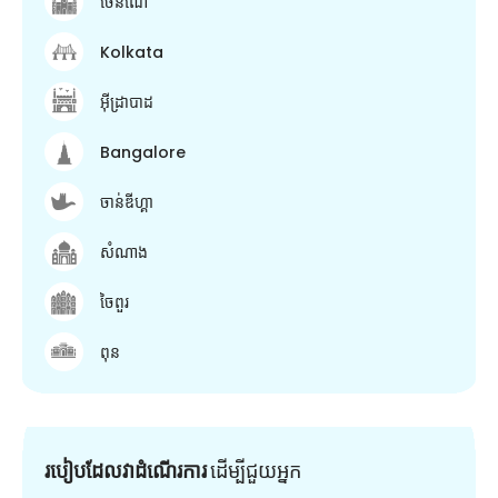
ចេនណៃ
Kolkata
អ៊ីដ្រាបាដ
Bangalore
ចាន់ឌីហ្គា
សំណាង
ចៃពួរ
ពុន
របៀបដែលវាដំណើរការ
ដើម្បី​ជួយ​អ្នក