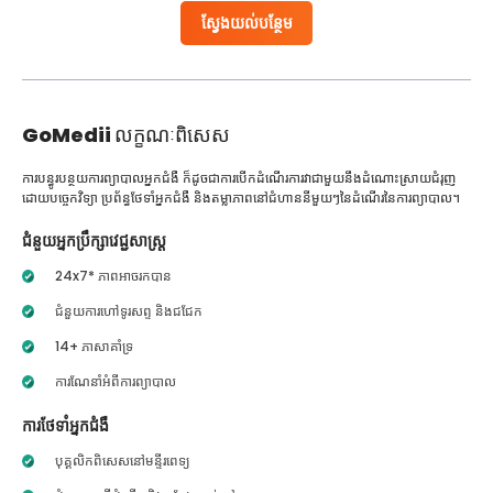
ស្វែងយល់បន្ថែម
GoMedii
លក្ខណៈពិសេស
ការបន្ធូរបន្ថយការព្យាបាលអ្នកជំងឺ ក៏ដូចជាការបើកដំណើរការវាជាមួយនឹងដំណោះស្រាយជំរុញ
ដោយបច្ចេកវិទ្យា ប្រព័ន្ធថែទាំអ្នកជំងឺ និងតម្លាភាពនៅជំហាននីមួយៗនៃដំណើរនៃការព្យាបាល។
ជំនួយអ្នកប្រឹក្សាវេជ្ជសាស្ត្រ
24x7* ភាពអាចរកបាន
ជំនួយការហៅទូរសព្ទ និងជជែក
14+ ភាសាគាំទ្រ
ការណែនាំអំពីការព្យាបាល
ការថែទាំអ្នកជំងឺ
បុគ្គលិកពិសេសនៅមន្ទីរពេទ្យ