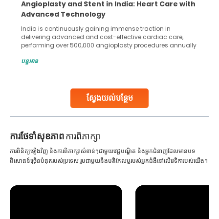
ent in India: Heart Care with
5 Essential Steps for 
logy
Collection and Proces
gaining immense traction in
Human sperm collection and p
nd cost-effective cardiac care,
in advanced reproductive tech
00 angioplasty procedures annually
Fertilization (IVF) and intraut
ceeding 90%. Patients across the
methods enable medical profes
បន្តអាន
r treatments like angioplasty and
challenges and help couples
ian hospitals, owing to the
parenthood. Skilled technici
ality care and affordability.
specialized procedures to en
published
collected, they process the
ស្វែងយល់បន្ថែម
Continue Reading
ការ​ថែទាំ​សុខភាព
ការពិភាក្សា
ការពិនិត្យឡើងវិញ និងការពិភាក្សាសំខាន់ៗជាមួយវេជ្ជបណ្ឌិត និងអ្នកជំនាញដែលមានបទ
ពិសោធន៍ច្រើនបំផុតរបស់ប្រទេស រួមជាមួយនឹងមតិកែលម្អរបស់អ្នកជំងឺនៅលើវេទិការបស់យើង។