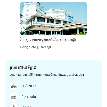
វិទ្យាស្ថាន Narayana នៃវិទ្យាសាស្រ្តបេះដូង
Bangalore
,
ប្រទេសឥណ្ឌា
រុករក
ដោយទីក្រុង
ទទួលការព្យាបាលនៅទីក្រុងនានាតាមជម្រើសរបស់អ្នកជាមួយ GoMedii
ដេលី NCR
ទីក្រុងបុមបៃ