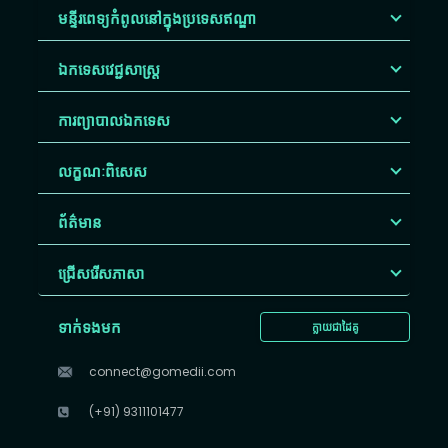
មន្ទីរពេទ្យកំពូលនៅក្នុងប្រទេសឥណ្ឌា
ឯកទេសវេជ្ជសាស្ត្រ
ការព្យាបាលឯកទេស
លក្ខណៈពិសេស
ព័ត៌មាន
ជ្រើសរើស​ភាសា
ទាក់ទងមក
ក្លាយជាដៃគូ
connect@gomedii.com
(+91) 9311101477