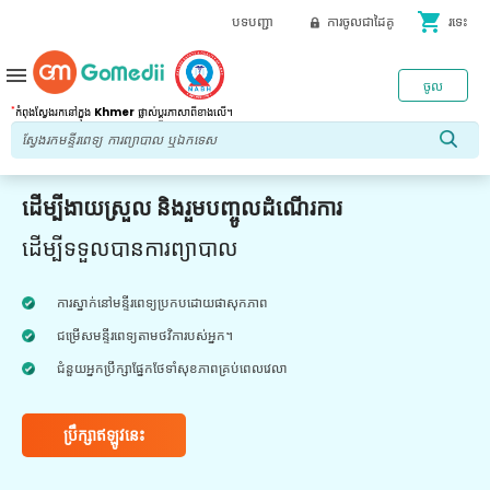
shopping_cart
បទបញ្ជា
ការចូលជាដៃគូ
រទេះ
menu
ចូល
*
កំពុងស្វែងរកនៅក្នុង
Khmer
ផ្លាស់ប្តូរភាសាពីខាងលើ។
ដើម្បីងាយស្រួល និងរួមបញ្ចូលដំណើរការ
ដើម្បីទទួលបានការព្យាបាល
ការស្នាក់នៅមន្ទីរពេទ្យប្រកបដោយផាសុកភាព
ជម្រើសមន្ទីរពេទ្យតាមថវិការបស់អ្នក។
ជំនួយអ្នកប្រឹក្សាផ្នែកថែទាំសុខភាពគ្រប់ពេលវេលា
ប្រឹក្សាឥឡូវនេះ