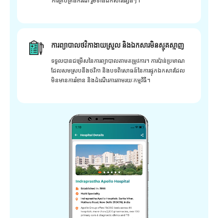
ការគ្រប់គ្រងករណី រួមទាំងឯកសារផ្សេងៗ។
ការព្យាបាលថវិកាងាយស្រួល និងឯកសារមិនស្មុគស្មាញ
ទទួលបានជម្រើសនៃការព្យាបាលតាមតម្រូវការ។ ការប៉ាន់ប្រមាណ
ដែលសមស្របនឹងថវិកា និងបទពិសោធន៍នៃការផ្ទុកឯកសារដែល
មិនមានការរំខាន និងដំណើរការតាមរយៈកម្មវិធី។