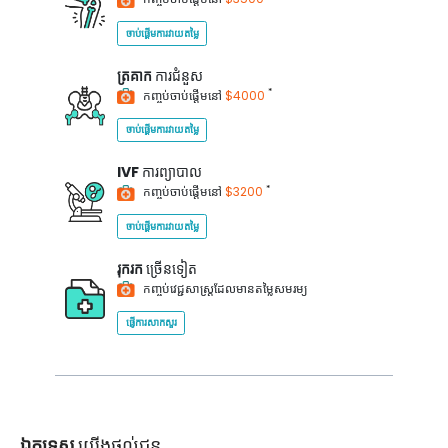
ចាប់ផ្តើមការវាយតម្លៃ
ត្រគាក
ការជំនួស
*
កញ្ចប់ចាប់ផ្តើមនៅ
$4000
ចាប់ផ្តើមការវាយតម្លៃ
IVF
ការព្យាបាល
*
កញ្ចប់ចាប់ផ្តើមនៅ
$3200
ចាប់ផ្តើមការវាយតម្លៃ
រុករក
ច្រើនទៀត
កញ្ចប់វេជ្ជសាស្ត្រដែលមានតម្លៃសមរម្យ
ផ្ញើការសាកសួរ
ឯកទេស
យើងផ្តល់ជូន