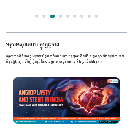
អត្ថបទសុខភាព
បច្ចុប្បន្នភាព
ទទួលបានព័ត៌មានចុងក្រោយបំផុតទាក់ទងនឹងការព្យាបាល នីតិវិធី លក្ខខណ្ឌ និងតម្រូវការពាក់
ព័ន្ធផ្សេងទៀត ដើម្បីធ្វើឱ្យជីវិតរបស់អ្នកមានសុខភាពល្អ និងប្រសើរជាងមុន។