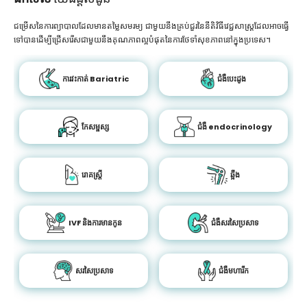
ជម្រើសនៃការព្យាបាលដែលមានតម្លៃសមរម្យ ជាមួយនឹងគ្រប់ជួរនៃនីតិវិធីវេជ្ជសាស្រ្តដែលអាចធ្វើ
ទៅបានដើម្បីជ្រើសរើសជាមួយនឹងគុណភាពល្អបំផុតនៃការថែទាំសុខភាពនៅក្នុងប្រទេស។
ការវះកាត់ Bariatric
ជំងឺបេះដូង
កែសម្ផស្ស
ជំងឺ endocrinology
រោគស្ត្រី
ឆ្អឹង
IVF និងការមានកូន
ជំងឺសរសៃប្រសាទ
សរសៃប្រសាទ
ជំងឺមហារីក