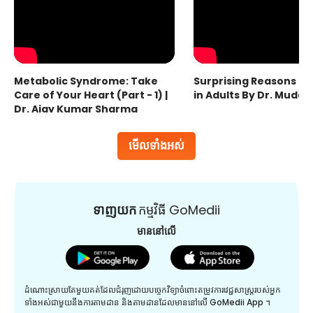
Metabolic Syndrome: Take
Surprising Reasons fo
Care of Your Heart (Part - 1) |
in Adults By Dr. Mudas
Dr. Ajay Kumar Sharma
មើលទាំងអស់
ទាញយក
កម្មវិធី GoMedii
មាននៅលើ
ដំណោះស្រាយតែមួយគត់ដែលជំរុញដោយបច្ចេកវិទ្យាចំពោះតម្រូវការវេជ្ជសាស្រ្តរបស់អ្នក
ទាំងអស់ជាមួយនឹងការតាមដាន និងតាមដានដែលមាននៅលើ GoMedii App ។