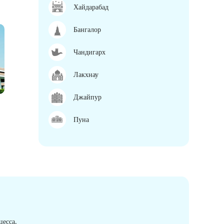
Хайдарабад
Бангалор
Чандигарх
Лакхнау
Джайпур
Пуна
есса.