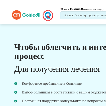
*
Поиск в
Russian
Изменить язык сверху.
Чтобы облегчить и инт
Наши преимущества
процесс
Лечение после
последующий уход
Для получения лечения
Получите круглосуточную медицинскую
поддержку и поддержку пациентов, а наша
команда всегда решит ваши проблемы.
Комфортное пребывание в больнице
Регулярные обновления о ваших потребностях в
лечении.
Выбор больницы в соответствии с вашим бюджето
Постоянная поддержка консультанта по вопросам 