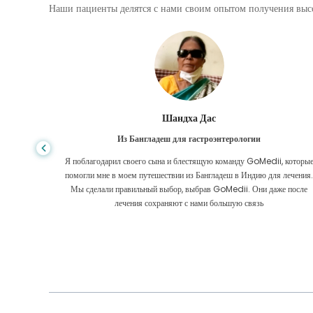
Наши пациенты делятся с нами своим опытом получения высо
Шандха Дас
Из Бангладеш для гастроэнтерологии
е того,
Я поблагодарил своего сына и блестящую команду GoMedii, которы
игде, даже
помогли мне в моем путешествии из Бангладеш в Индию для лечения
оровел
Мы сделали правильный выбор, выбрав GoMedii. Они даже после
 Большое
лечения сохраняют с нами большую связь