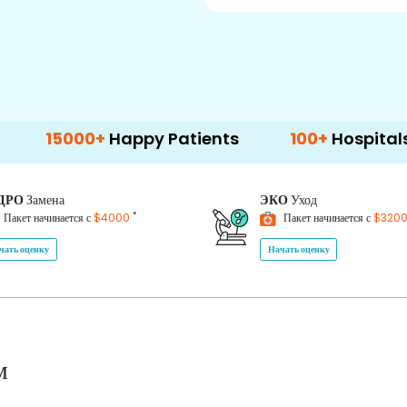
00+
Happy Patients
100+
Hospitals & Clinic
ДРО
Замена
ЭКО
Уход
*
Пакет начинается с
$4000
Пакет начинается с
$320
чать оценку
Начать оценку
м