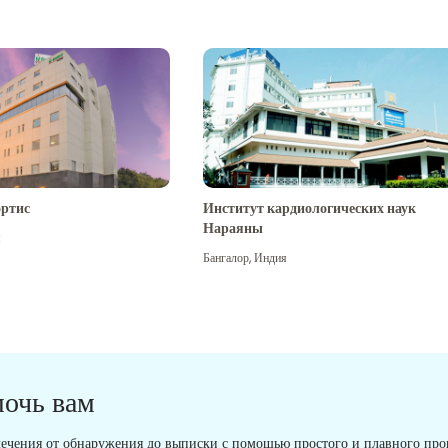
ртис
Институт кардиологических наук
Нараяны
я
Бангалор
,
Индия
мочь вам
ечения от обнаружения до выписки с помощью простого и плавного проц