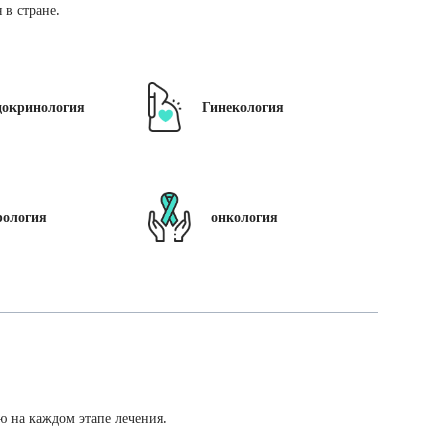
в стране.
докринология
Гинекология
рология
онкология
ю на каждом этапе лечения.