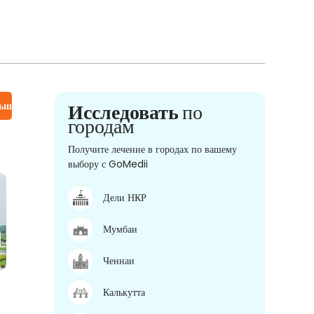
льше
Исследовать
по
городам
Получите лечение в городах по вашему
выбору с GoMedii
Дели НКР
Мумбаи
Ченнаи
Калькутта