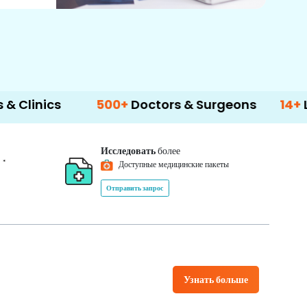
s
500+
Doctors & Surgeons
14+
Language
Исследовать
более
*
0
Доступные медицинские пакеты
Отправить запрос
Узнать больше