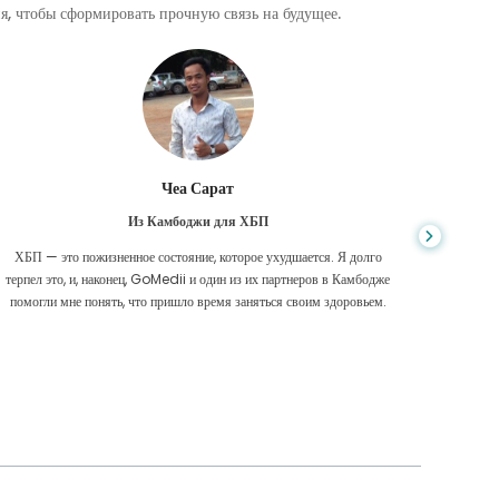
, чтобы сформировать прочную связь на будущее.
Чеа Сарат
Из Камбоджи для ХБП
ХБП — это пожизненное состояние, которое ухудшается. Я долго
Нико
терпел это, и, наконец, GoMedii и один из их партнеров в Камбодже
диагност
помогли мне понять, что пришло время заняться своим здоровьем.
были 