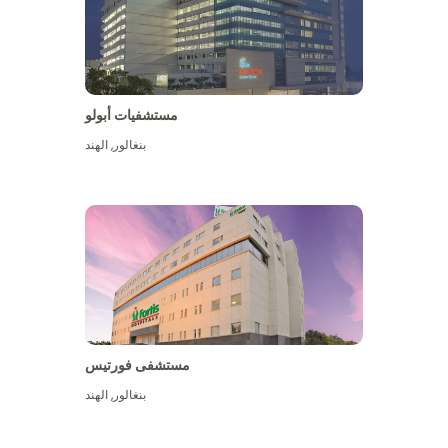
مستشفيات أبولو
بنغالور
,
الهند
عرض المزيد
مستشفى فورتيس
بنغالور
,
الهند