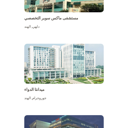
مستشفى ماكس سوبر التخصصي
دلهي
,
الهند
ميدانتا الدواء
جوروجرام
,
الهند