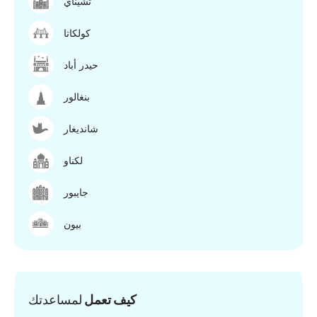
تشيناي
كولكاتا
حيدر أباد
بنغالور
شانديغار
لكناو
جايبور
بيون
كيف تعمل
لمساعدتك