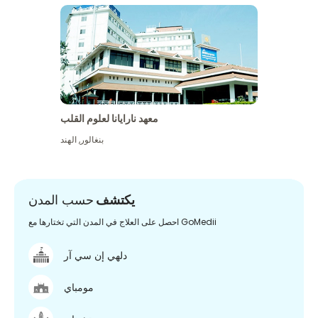
معهد نارايانا لعلوم القلب
بنغالور
,
الهند
يكتشف
حسب المدن
احصل على العلاج في المدن التي تختارها مع GoMedii
دلهي إن سي آر
مومباي