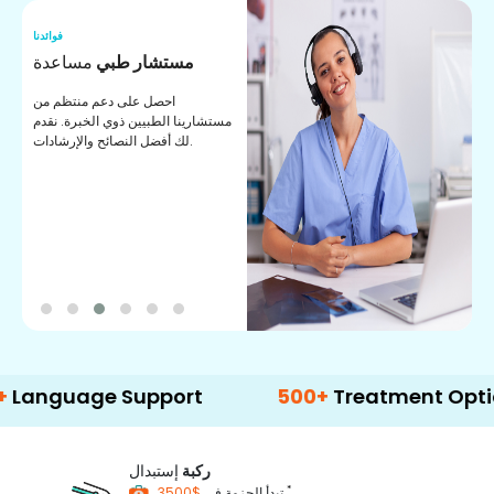
نا
فوائدنا
ت
مستشار طبي
مساعدة
ت
احصل على دعم منتظم من
مستشارينا الطبيين ذوي الخبرة. نقدم
ا
لك أفضل النصائح والإرشادات.
ي
ة
uage Support
500+
Treatment Options
ركبة
إستبدال
*
$3500
تبدأ الحزمة في