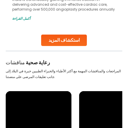
delivering advanced and cost-effective cardiac care,
performing over 500,000 angioplasty procedures annually
with a success rate exceeding 90%. Patients across the
أكمل القراءة
globe are searching for treatments like angioplasty and
stent placement in Indian hospitals, owing to the
combination of high-quality care and affordability.
Studies, such as one published
استكشاف المزيد
Continue Reading
رعاية صحية
مناقشات
المراجعات والمناقشات المهمة مع أكثر الأطباء والخبراء الطبيين خبرة في البلاد إلى
جانب تعليقات المرضى على منصتنا.