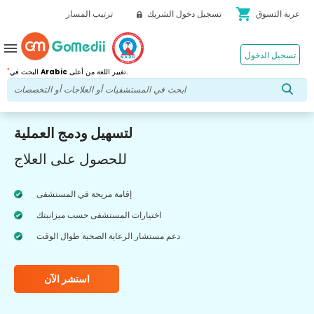
shopping_cart
عربة التسوق
تسجيل دخول الشريك
ترتيب المسار
menu
تسجيل الدخول
*
تغيير اللغة من أعلى.
Arabic
البحث في
لتسهيل ودمج العملية
للحصول على العلاج
إقامة مريحة في المستشفى
اختيارات المستشفى حسب ميزانيتك
دعم مستشار الرعاية الصحية طوال الوقت
استشر الآن