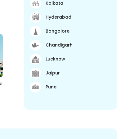
Kolkata
Hyderabad
Bangalore
Chandigarh
Lucknow
Jaipur
a
Pune