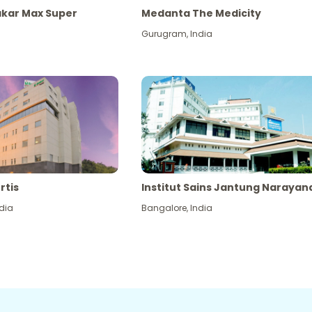
akar Max Super
Medanta The Medicity
Gurugram
,
India
rtis
Institut Sains Jantung Narayan
dia
Bangalore
,
India