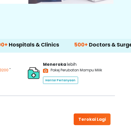
ls & Clinics
500+
Doctors & Surgeons
14
Meneroka
lebih
*
3200
Pakej Perubatan Mampu Milik
Hantar Pertanyaan
Terokai Lagi