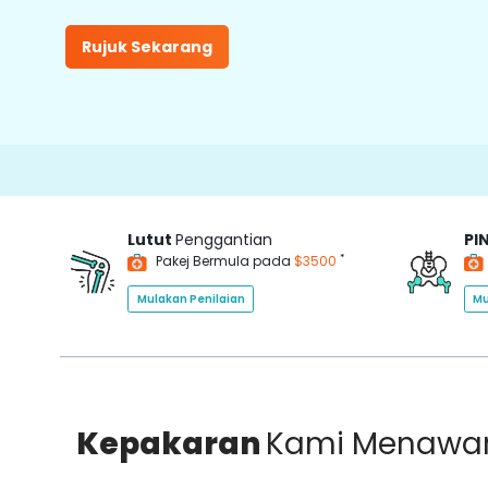
Rujuk Sekarang
Lutut
Penggantian
PI
*
Pakej Bermula pada
$3500
Mulakan Penilaian
Mu
Kepakaran
Kami Menawa