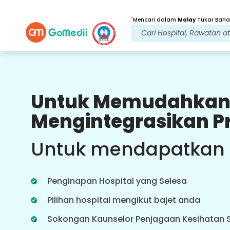
*
Mencari dalam
Malay
Tukar Bahas
Untuk Memudahkan
Faedah Kami
Mengintegrasikan P
Rawatan Selepas
penjagaan susulan
Untuk mendapatkan
Dapatkan sokongan perubatan dan
pesakit 24x7 dengan pasukan kami
yang menangani isu anda pada
Penginapan Hospital yang Selesa
setiap masa. Kemas kini berkala
tentang keperluan rawatan anda.
Pilihan hospital mengikut bajet anda
Sokongan Kaunselor Penjagaan Kesihatan