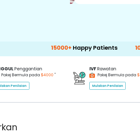
15000+
Happy Patients
100+
Hospita
NGGUL
Penggantian
IVF
Rawatan
*
Pakej Bermula pada
$4000
Pakej Bermula pada
$
lakan Penilaian
Mulakan Penilaian
rkan