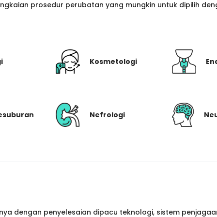
gkaian prosedur perubatan yang mungkin untuk dipilih denga
i
Kosmetologi
En
Kesuburan
Nefrologi
Neu
ya dengan penyelesaian dipacu teknologi, sistem penjagaan