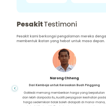
Pesakit
Testimoni
Pesakit kami berkongsi pengalaman mereka dengan
membentuk ikatan yang hebat untuk masa depan.
Shandha Das
ang
Dari Bangladesh untuk Gastroenterologi
atutan
Saya telah berterima kasih kepada anak saya dan
tan pada
pasukan cemerlang GoMedii yang membantu saya
a-mana,
dalam perjalanan saya dari Bangladesh ke India untuk