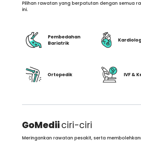
Pilihan rawatan yang berpatutan dengan semua ran
ini.
Pembedahan
Kardiolog
Bariatrik
Ortopedik
IVF & 
GoMedii
ciri-ciri
Meringankan rawatan pesakit, serta membolehkann