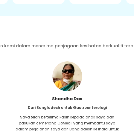
 kami dalam menerima penjagaan kesihatan berkualiti terb
Furkanul Islam
Dari Bangladesh untuk Pemindahan Buah Pinggang
Saya telah memberikan semua harapan bahawa saya
akan dapat menerima apa-apa jenis rawatan untuk
masalah buah pinggang saya. Ia hanya selepas saya