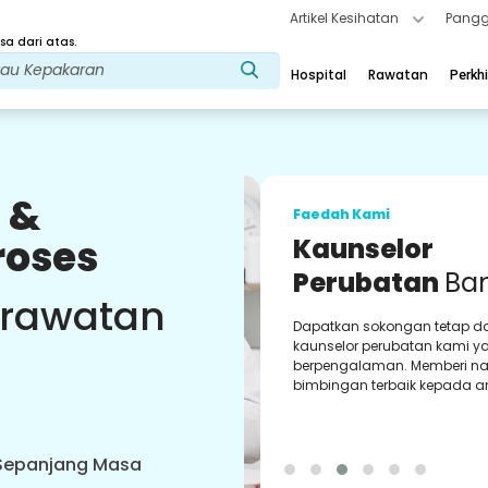
Artikel Kesihatan
Pangg
a dari atas.
Hospital
Rawatan
Perkh
 &
Faedah Kami
roses
Kaunselor
Perubatan
Ban
 rawatan
Dapatkan sokongan tetap dar
kaunselor perubatan kami yan
berpengalaman. Memberi nasi
bimbingan terbaik kepada and
 Sepanjang Masa