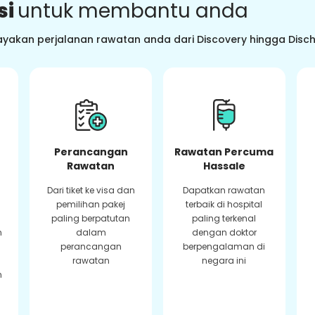
si
untuk membantu anda
ayakan perjalanan rawatan anda dari Discovery hingga Dis
Perancangan
Rawatan Percuma
Rawatan
Hassale
Dari tiket ke visa dan
Dapatkan rawatan
pemilihan pakej
terbaik di hospital
paling berpatutan
paling terkenal
n
dalam
dengan doktor
perancangan
berpengalaman di
rawatan
negara ini
n