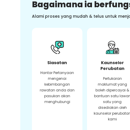
Bagaimana ia berfung
Alami proses yang mudah & telus untuk menj
Siasatan
Kaunselor
Perubatan
Hantar Pertanyaan
mengenai
Pertukaran
kebimbangan
maklumat yang
rawatan anda dan
boleh dipercayai &
pasukan akan
bantuan satu lawa
menghubungi
satu yang
disediakan oleh
kaunselor perubata
kami