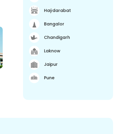
Haýdarabat
Bangalor
Chandigarh
Laknow
Jaipur
Pune