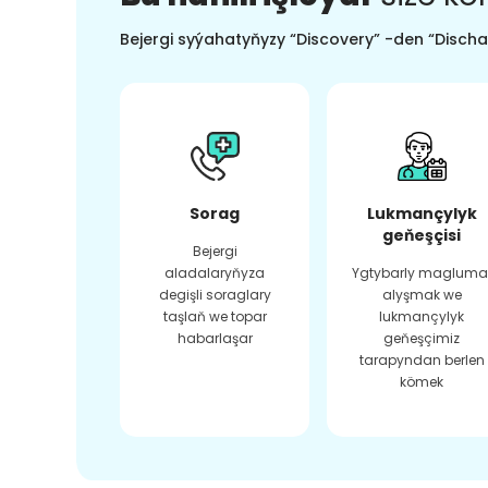
Bejergi syýahatyňyzy “Discovery” -den “Dischar
Sorag
Lukmançylyk
geňeşçisi
Bejergi
aladalaryňyza
Ygtybarly magluma
degişli soraglary
alyşmak we
taşlaň we topar
lukmançylyk
habarlaşar
geňeşçimiz
tarapyndan berlen
kömek