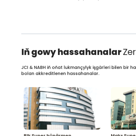
Iň gowy hassahanalar
Zer
JCI & NABH iň oňat lukmançylyk işgärleri bilen bir h
bolan akkreditlenen hassahanalar.
Blk Super hünärmen
Maks Supe