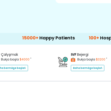
15000+
Happy Patients
100+
Hospitals & Cl
P
Çalyşmak
IVF
Bejergi
*
*
Bukja başla
$4000
Bukja başla
$3200
ha bermäge başlaň
Baha bermäge başlaň