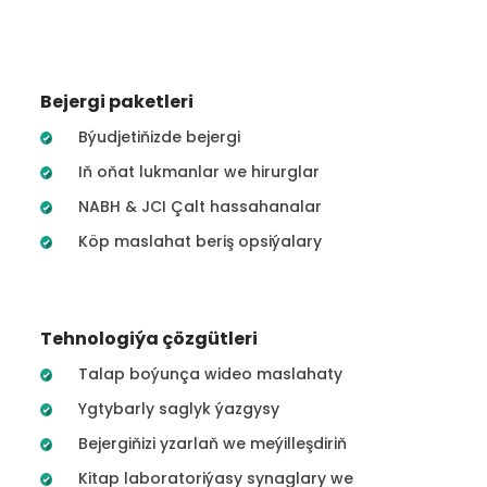
Bejergi paketleri
Býudjetiňizde bejergi
Iň oňat lukmanlar we hirurglar
NABH & JCI Çalt hassahanalar
Köp maslahat beriş opsiýalary
Tehnologiýa çözgütleri
Talap boýunça wideo maslahaty
Ygtybarly saglyk ýazgysy
Bejergiňizi yzarlaň we meýilleşdiriň
Kitap laboratoriýasy synaglary we