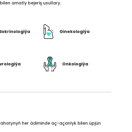
len amatly bejeriş usullary.
dokrinologiýa
Ginekologiýa
rologiýa
Onkologiýa
yýahatynyň her ädiminde aç-açanlyk bilen üpjün