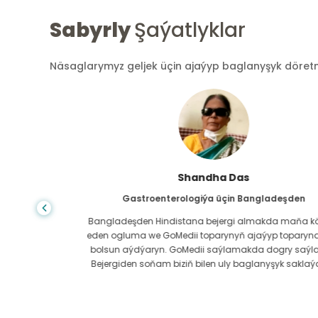
Sabyrly
Şaýatlyklar
Näsaglarymyz geljek üçin ajaýyp baglanyşyk döretmek
Shandha Das
Gastroenterologiýa üçin Bangladeşden
ndanam
Bangladeşden Hindistana bejergi almakda maňa kömek
ýerde,
eden ogluma we GoMedii toparynyň ajaýyp toparyna sa
az.
bolsun aýdýaryn. GoMedii saýlamakda dogry saýladyk.
erli
Bejergiden soňam biziň bilen uly baglanyşyk saklaýarlar
boluň!