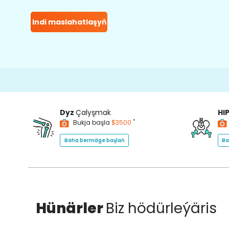
Indi maslahatlaşyň
Dyz
Çalyşmak
HI
*
Bukja başla
$3500
Baha bermäge başlaň
Ba
Hünärler
Biz hödürleýäris