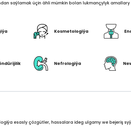
an saýlamak üçin ähli mümkin bolan lukmançylyk amallary bi
giýa
Kosmetologiýa
En
öndürijilik
Nefrologiýa
New
ologiýa esasly çözgütler, hassalara ideg ulgamy we bejeriş s