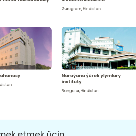
n
Gurugram
,
Hindistan
sahanasy
Naraýana ýürek ylymlary
instituty
distan
Bangalor
,
Hindistan
ömek etmek üçin