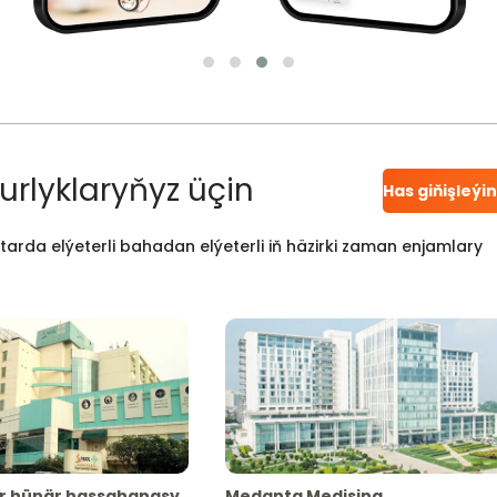
urlyklaryňyz üçin
Has giňişleýi
atarda elýeterli bahadan elýeterli iň häzirki zaman enjamlary
r hünär hassahanasy
Medanta Medisina