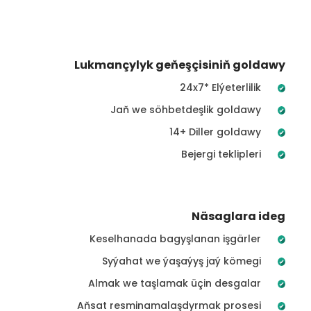
Lukmançylyk geňeşçisiniň goldawy
24x7* Elýeterlilik
Jaň we söhbetdeşlik goldawy
14+ Diller goldawy
Bejergi teklipleri
Näsaglara ideg
Keselhanada bagyşlanan işgärler
Syýahat we ýaşaýyş jaý kömegi
Almak we taşlamak üçin desgalar
Aňsat resminamalaşdyrmak prosesi