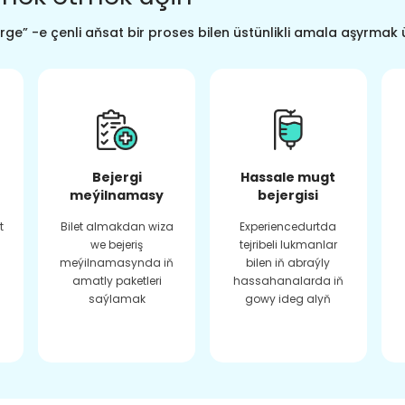
ge” -e çenli aňsat bir proses bilen üstünlikli amala aşyrmak 
Bejergi
Hassale mugt
meýilnamasy
bejergisi
t
Bilet almakdan wiza
Experiencedurtda
we bejeriş
tejribeli lukmanlar
meýilnamasynda iň
bilen iň abraýly
amatly paketleri
hassahanalarda iň
saýlamak
gowy ideg alyň