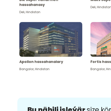
hassahanasy
Deli
,
Hindista
Deli
,
Hindistan
Apollon hassahanalary
Fortis has
Bangalor
,
Hindistan
Bangalor
,
Hin
Bu nähili işleýär
size k