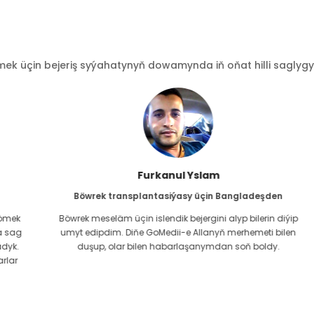
 üçin bejeriş syýahatynyň dowamynda iň oňat hilli saglygy go
Furkanul Yslam
Böwrek transplantasiýasy üçin Bangladeşden
Böwrek meseläm üçin islendik bejergini alyp bilerin diýip
g
umyt edipdim. Diňe GoMedii-e Allanyň merhemeti bilen
duşup, olar bilen habarlaşanymdan soň boldy.