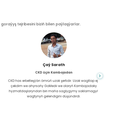
raýyş tejribesini biziň bilen paýlaşýarlar.
Çaý Sarath
CKD üçin Kambojadan
CKD has erbetleşýän ömrüň uzak şertidir. Uzak wagtlap ejir
Du
çekdim we ahyrsoňy GoMedii we olaryň Kambojadaky
bilm
hyzmatdaşlaryndan biri maňa saglygymy saklamagyň
meniň g
wagtynyň gelendigini düşündirdi.
näme