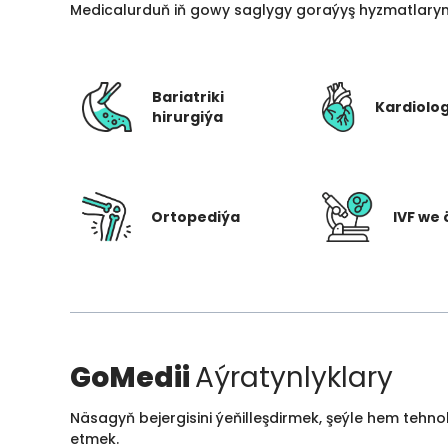
Medicalurduň iň gowy saglygy goraýyş hyzmatlarynd
Bariatriki
Kardiolo
hirurgiýa
Ortopediýa
IVF we 
GoMedii
Aýratynlyklary
Näsagyň bejergisini ýeňilleşdirmek, şeýle hem tehn
etmek.