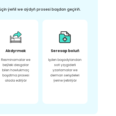
üçin ýeňil we aýdyň prosesi başdan geçiriň.
Akdyrmak
Seresap boluň
Resminamalar we
Işden boşadylandan
beýleki desgalar
soň yzygiderli
bilen howlukmaç
yzarlamalar we
boşatma prosesi
derman serişdeleri
alada edilýär
ýerine ýetirilýär