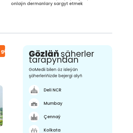
onlaýn dermanlary sargyt etmek
n gör
Gözläň
şäherler
tarapyndan
GoMedii bilen öz isleýän
şäherleriňizde bejergi alyň
Deli NCR
Mumbay
Çennaý
Kolkata