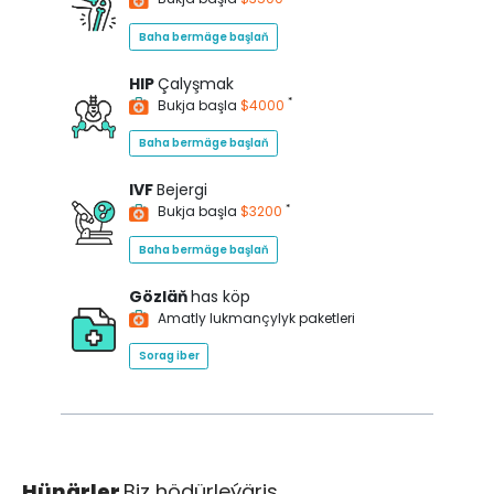
Baha bermäge başlaň
HIP
Çalyşmak
*
Bukja başla
$4000
Baha bermäge başlaň
IVF
Bejergi
*
Bukja başla
$3200
Baha bermäge başlaň
Gözläň
has köp
Amatly lukmançylyk paketleri
Sorag iber
Hünärler
Biz hödürleýäris