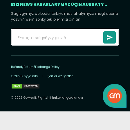
BIZI NEWS HABARLARYMYZ ÜÇIN AUBRATY ..
Saglygymyz we bedenterbiýe maslahatymyza mugt abuna
ýazylyň we iň soňky tekliplerimizi diňläň
Refund/Return/Exchange Policy
Gizlinlik syýasaty
|
Şertler we şertler
© 2023 GoMedii. Rightshli hukuklar goralandyr