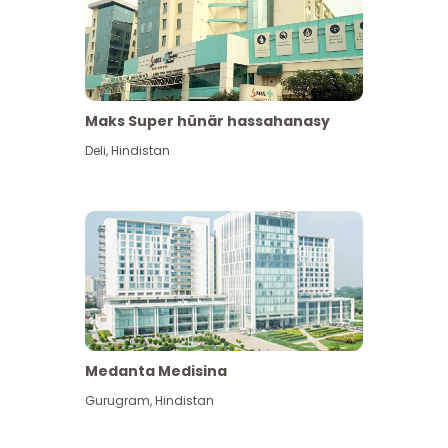
Maks Super hünär hassahanasy
Deli
,
Hindistan
Medanta Medisina
Gurugram
,
Hindistan