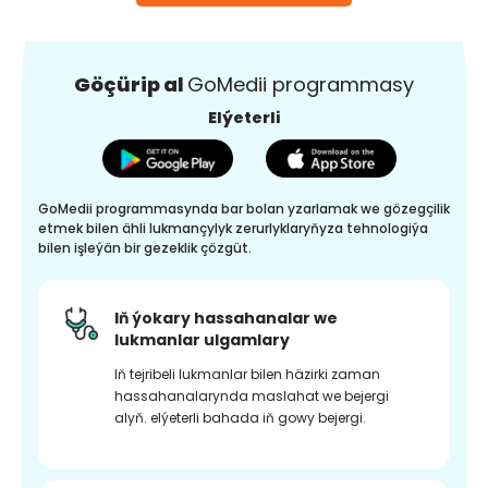
Göçürip al
GoMedii programmasy
Elýeterli
GoMedii programmasynda bar bolan yzarlamak we gözegçilik
etmek bilen ähli lukmançylyk zerurlyklaryňyza tehnologiýa
bilen işleýän bir gezeklik çözgüt.
Iň ýokary hassahanalar we
lukmanlar ulgamlary
Iň tejribeli lukmanlar bilen häzirki zaman
hassahanalarynda maslahat we bejergi
alyň. elýeterli bahada iň gowy bejergi.