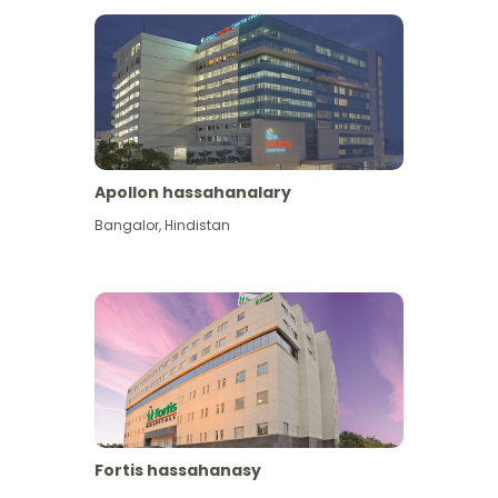
Apollon hassahanalary
Has giňişleýin gör
Bangalor
,
Hindistan
Fortis hassahanasy