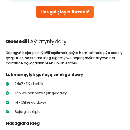
Has giňişleýin öwreniň
GoMedii
Aýratynlyklary
Näsagyň bejergisini ýeňilleşdirmek, şeýle hem tehnologiýa esasly
çözgütler, hassalara ideg ulgamy we bejeriş syýahatynyň her
ädiminde aç-açanlyk bilen üpjün etmek.
Lukmançylyk geňeşçisiniň goldawy
24x7* Elýeterlilik
Jaň we söhbetdeşlik goldawy
14+ Diller goldawy
Bejergi teklipleri
Näsaglara ideg