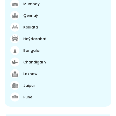
Mumbay
Çennaý
Kolkata
Haýdarabat
Bangalor
Chandigarh
Laknow
Jaipur
Pune