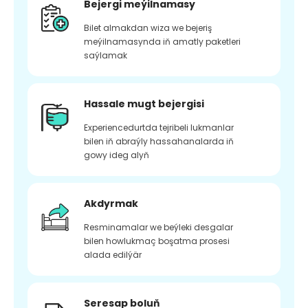
Bejergi meýilnamasy
Bilet almakdan wiza we bejeriş
meýilnamasynda iň amatly paketleri
saýlamak
Hassale mugt bejergisi
Experiencedurtda tejribeli lukmanlar
bilen iň abraýly hassahanalarda iň
gowy ideg alyň
Akdyrmak
Resminamalar we beýleki desgalar
bilen howlukmaç boşatma prosesi
alada edilýär
Seresap boluň