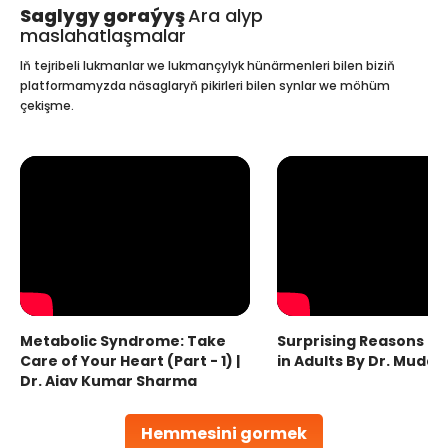
Saglygy goraýyş
Ara alyp
maslahatlaşmalar
Iň tejribeli lukmanlar we lukmançylyk hünärmenleri bilen biziň
platformamyzda näsaglaryň pikirleri bilen synlar we möhüm
çekişme.
Metabolic Syndrome: Take
Surprising Reasons fo
Care of Your Heart (Part - 1) |
in Adults By Dr. Mudas
Dr. Ajay Kumar Sharma
Hemmesini gormek