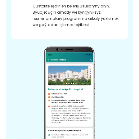
Custöriteleşdirilen bejeriş usullaryny alyň.
Býudjet üçin amatly we kynçylyksyz
resminamalary programma arkaly ýüklemek
we gaýtadan işlemek tejribesi.