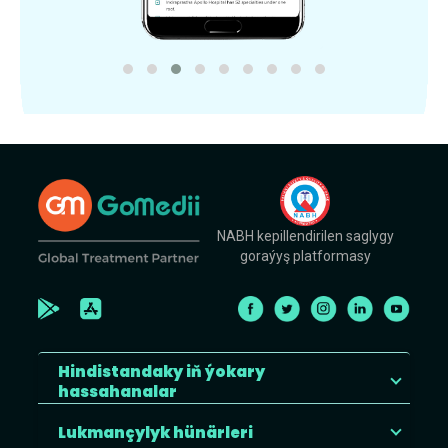
NABH kepillendirilen saglygy
goraýyş platformasy
Hindistandaky iň ýokary
hassahanalar
Lukmançylyk hünärleri