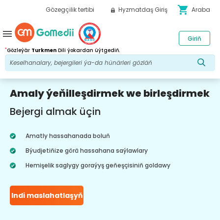
shopping_cart
Gözegçilik tertibi
Hyzmatdaş Giriş
Araba
menu
Giriň
*
Gözleýär
Turkmen
Dili ýokardan üýtgediň.
Amaly ýeňilleşdirmek we birleşdirmek
Bejergi almak üçin
Amatly hassahanada boluň
Býudjetiňize görä hassahana saýlawlary
Hemişelik saglygy goraýyş geňeşçisiniň goldawy
Indi maslahatlaşyň