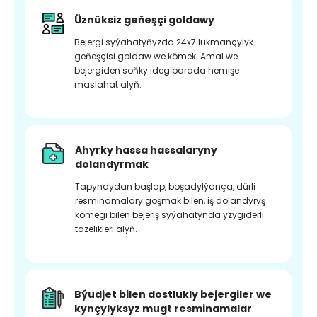
Üznüksiz geňeşçi goldawy
Bejergi syýahatyňyzda 24x7 lukmançylyk
geňeşçisi goldaw we kömek. Amal we
bejergiden soňky ideg barada hemişe
maslahat alyň.
Ahyrky hassa hassalaryny
dolandyrmak
Tapyndydan başlap, boşadylýança, dürli
resminamalary goşmak bilen, iş dolandyryş
kömegi bilen bejeriş syýahatynda yzygiderli
täzelikleri alyň.
Býudjet bilen dostlukly bejergiler we
kynçylyksyz mugt resminamalar