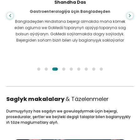
Shandha Das
Gastroenterologiýa üçin Bangladeşden
Bangladeşden Hindistana bejergi almakda maňa kömek
eden ogluma we GoMedii toparynyň ajaýyp toparyna sag
bolsun aýdýaryn. GoMedii saýlamakda dogry saýladyk.
Bejergiden soňam biziň bilen uly baglanyşyk saklaýarlar
Saglyk makalalary
& Täzelenmeler
Durmuşyňyzy has sagdyn we gowulaşdyrmak üçin bejergi,
proseduralar, şertler we beýleki degişli talaplar bilen baglanyşykly
iň täze maglumatlary alyň.