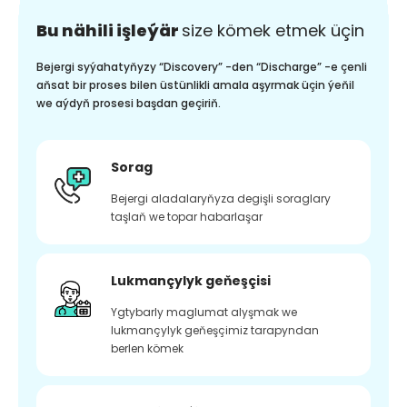
Bu nähili işleýär
size kömek etmek üçin
Bejergi syýahatyňyzy “Discovery” -den “Discharge” -e çenli
aňsat bir proses bilen üstünlikli amala aşyrmak üçin ýeňil
we aýdyň prosesi başdan geçiriň.
Sorag
Bejergi aladalaryňyza degişli soraglary
taşlaň we topar habarlaşar
Lukmançylyk geňeşçisi
Ygtybarly maglumat alyşmak we
lukmançylyk geňeşçimiz tarapyndan
berlen kömek