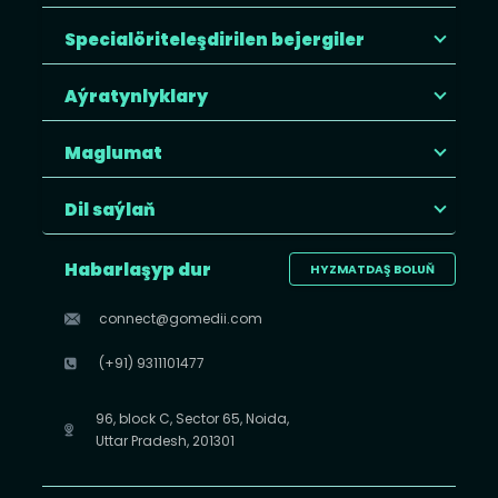
Specialöriteleşdirilen bejergiler
Aýratynlyklary
Maglumat
Dil saýlaň
Habarlaşyp dur
HYZMATDAŞ BOLUŇ
connect@gomedii.com
(+91) 9311101477
96, block C, Sector 65, Noida,
Uttar Pradesh, 201301