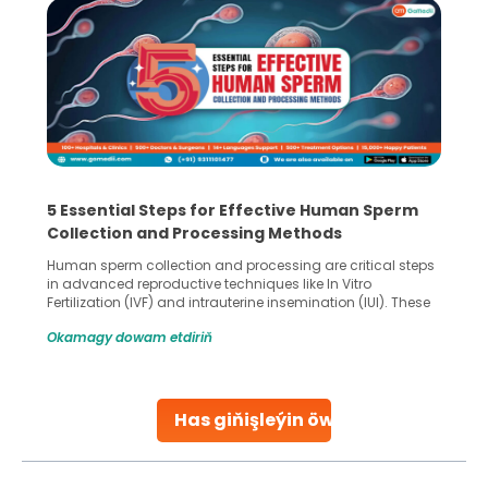
5 Essential Steps for Effective Human Sperm
Collection and Processing Methods
Human sperm collection and processing are critical steps
in advanced reproductive techniques like In Vitro
Fertilization (IVF) and intrauterine insemination (IUI). These
methods enable medical professionals to tackle fertility
Okamagy dowam etdiriň
challenges and help couples achieve their dream of
parenthood. Skilled technicians collect sperm using
specialized procedures to ensure optimal quality. Once
collected, they process the
Has giňişleýin öwreniň
Continue Reading