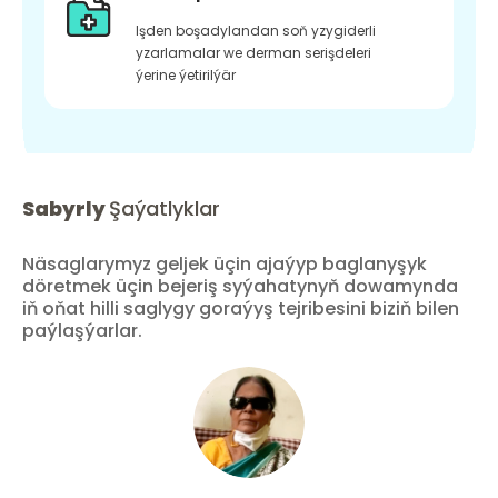
Işden boşadylandan soň yzygiderli
yzarlamalar we derman serişdeleri
ýerine ýetirilýär
Sabyrly
Şaýatlyklar
Näsaglarymyz geljek üçin ajaýyp baglanyşyk
döretmek üçin bejeriş syýahatynyň dowamynda
iň oňat hilli saglygy goraýyş tejribesini biziň bilen
paýlaşýarlar.