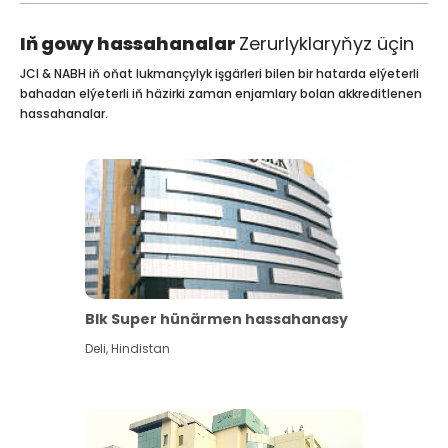
Iň gowy hassahanalar
Zerurlyklaryňyz üçin
JCI & NABH iň oňat lukmançylyk işgärleri bilen bir hatarda elýeterli
bahadan elýeterli iň häzirki zaman enjamlary bolan akkreditlenen
hassahanalar.
Blk Super hünärmen hassahanasy
Deli
,
Hindistan