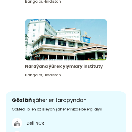
Bangalor
,
Hindistan
Naraýana ýürek ylymlary instituty
Bangalor
,
Hindistan
Gözläň
şäherler tarapyndan
GoMedii bilen öz isleýän şäherleriňizde bejergi alyň
Deli NCR