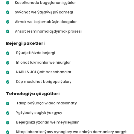
Keselhanada bagyşlanan işgärler
Syýahat we ýaşaýyş jaý kömegi
Almak we taşlamak üçin desgalar
Aňsat resminamalaşdyrmak prosesi
Bejergi paketleri
Býudjetiňizde bejergi
Iň oňat lukmanlar we hirurglar
NABH & JCI Çalt hassahanalar
Köp maslahat beriş opsiýalary
Tehnologiýa çözgütleri
Talap boýunça wideo maslahaty
Ygtybarly saglyk ýazgysy
Bejergiňizi yzarlaň we meýilleşdiriň
Kitap laboratoriýasy synaglary we onlaýn dermanlary sargyt