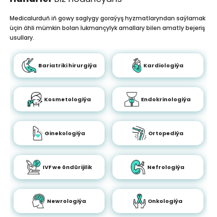
Medicalurduň iň gowy saglygy goraýyş hyzmatlaryndan saýlamak
üçin ähli mümkin bolan lukmançylyk amallary bilen amatly bejeriş
usullary.
Bariatriki hirurgiýa
Kardiologiýa
Kosmetologiýa
Endokrinologiýa
Ginekologiýa
Ortopediýa
IVF we öndürijilik
Nefrologiýa
Newrologiýa
Onkologiýa