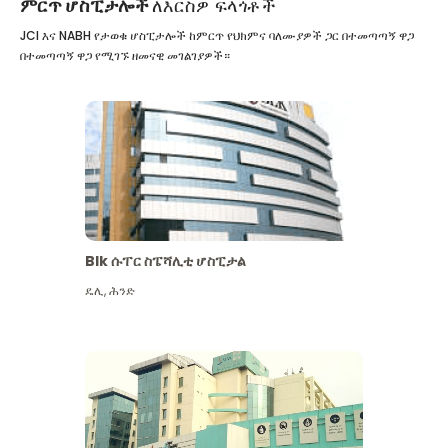
ምርጥ ሆስፒታሎች
ለእርስዎ ፍላጎቶች
JCI እና NABH የታወቁ ሆስፒታሎች ከምርጥ የህክምና ባለሙያዎች ጋር በተመጣጣኝ ዋጋ
በተመጣጣኝ ዋጋ የሚገኙ ዘመናዊ መገልገያዎች።
Blk ሱፐር ስፔሻሊቲ ሆስፒታል
ዴሊ
,
ሕንድ