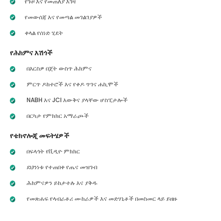
የጉዞ እና የመጠለያ እገዛ
የመውሰጃ እና የመጣል መገልገያዎች
ቀላል የሰነድ ሂደት
የሕክምና እሽጎች
በእርስዎ በጀት ውስጥ ሕክምና
ምርጥ ዶክተሮች እና የቀዶ ጥገና ሐኪሞች
NABH እና JCI እውቅና ያላቸው ሆስፒታሎች
በርካታ የምክክር አማራጮች
የቴክኖሎጂ መፍትሄዎች
በፍላጎት የቪዲዮ ምክክር
ደህንነቱ የተጠበቀ የጤና መዝገብ
ሕክምናዎን ይከታተሉ እና ያቅዱ
የመጽሐፍ የላብራቶሪ ሙከራዎች እና መድሃኒቶች በመስመር ላይ ይዘዙ