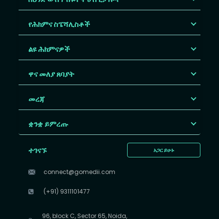
የሕክምና ስፔሻሊስቶች
ልዩ ሕክምናዎች
ዋና መለያ ጸባያት
መረጃ
ቋንቋ ይምረጡ
ተገናኙ
አጋር ይሁኑ
connect@gomedii.com
(+91) 9311101477
96, block C, Sector 65, Noida,