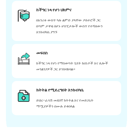
ከችግር ነጻ የሆነ ህክምና
በአገሪቱ ውስጥ ካሉ ልምድ ያላቸው ዶክተሮች ጋር
በጣም ታዋቂ በሆኑ ሆስፒታሎች ውስጥ የተሻለውን
እንክብካቤ ያግኙ
መፍሰስ
ከችግር ነጻ የሆነ የማስወጣት ሂደት ከሰነዶች እና ሌሎች
መገልገያዎች ጋር ይንከባከባል።
ክትትል የሚደረግበት እንክብካቤ
ድህረ-ፈሳሽ መደበኛ ክትትል እና የመድኃኒት
ማሟያዎችን በሙሉ ይቀበላል