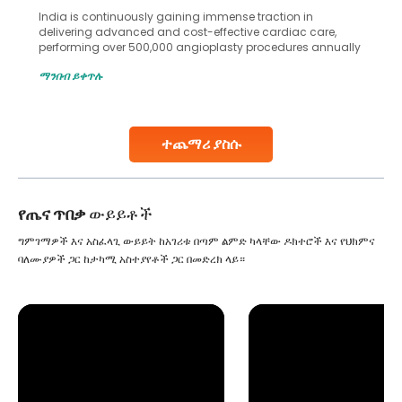
India is continuously gaining immense traction in
delivering advanced and cost-effective cardiac care,
performing over 500,000 angioplasty procedures annually
with a success rate exceeding 90%. Patients across the
ማንበብ ይቀጥሉ
globe are searching for treatments like angioplasty and
stent placement in Indian hospitals, owing to the
combination of high-quality care and affordability.
Studies, such as one published
ተጨማሪ ያስሱ
Continue Reading
የጤና ጥበቃ
ውይይቶች
ግምገማዎች እና አስፈላጊ ውይይት ከአገሪቱ በጣም ልምድ ካላቸው ዶክተሮች እና የህክምና
ባለሙያዎች ጋር ከታካሚ አስተያየቶች ጋር በመድረክ ላይ።