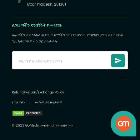
Uttar Pradesh, 201301
ለጋዜጣችን ደንበኝነት ይመዝገቡ
ለጤናችን እና ለአካል ብቃት ጥቆማችን ነፃ የደንበኝነት ምዝገባን ያግኙ እና ከቅርብ
ጊዜ አቅርቦቶቻችን ጋር ይከታተሉ
Refund/Return/Exchange Policy
የ ግል የሆነ
|
ውሎች እና ሁኔታዎች
© 2023 GoMedii. መብቱ በህግ የተጠበቀ ነው