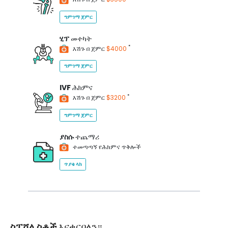
ግምገማ ጀምር
ሂፕ
መተካት
*
እሽጉ በ ጀምር
$4000
ግምገማ ጀምር
IVF
ሕክምና
*
እሽጉ በ ጀምር
$3200
ግምገማ ጀምር
ያስሱ
ተጨማሪ
ተመጣጣኝ የሕክምና ጥቅሎች
ጥያቄ ላክ
ስፔሻሊስቶች
እናቀርባለን።