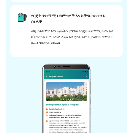
የበጀት ተስማሚ ህክምናዎች እና ከችግር ነጻ የሆኑ
ሰነዶች
ብጁ የሕክምና አማራጮችን ያግኙ። ለበጀት ተስማሚ የሆኑ እና
ከችግር ነጻ የሆነ የሰነድ ሰቀላ እና ሂደት ልምድ ያላቸው ግምቶች
በመተግበሪያው በኩል።