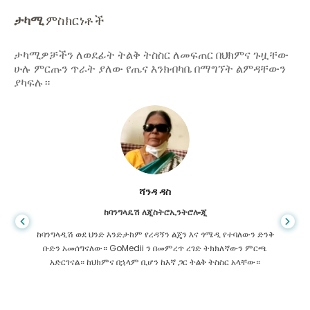
ታካሚ
ምስክርነቶች
ታካሚዎቻችን ለወደፊት ትልቅ ትስስር ለመፍጠር በህክምና ጉዟቸው
ሁሉ ምርጡን ጥራት ያለው የጤና እንክብካቤ በማግኘት ልምዳቸውን
ያካፍሉ።
ሻንዳ ዳስ
ከባንግላዴሽ ለጂስትሮኢንትሮሎጂ
ከባንግላዲሽ ወደ ህንድ እንድታከም የረዳኝን ልጄን እና ጎሜዲ የተባለውን ድንቅ
ቡድን አመሰግናለው። GoMedii ን በመምረጥ ረገድ ትክክለኛውን ምርጫ
አድርገናል። ከህክምና በኋላም ቢሆን ከእኛ ጋር ትልቅ ትስስር አላቸው።