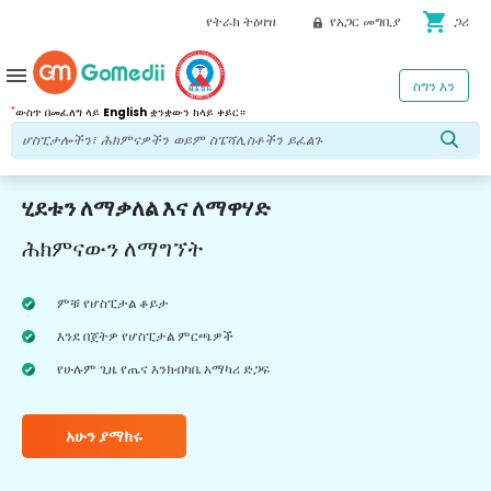
shopping_cart
የትራክ ትዕዛዝ
የአጋር መግቢያ
ጋሪ
menu
ስግን እን
*
ውስጥ በመፈለግ ላይ
English
ቋንቋውን ከላይ ቀይር።
ሂደቱን ለማቃለል እና ለማዋሃድ
ሕክምናውን ለማግኘት
ምቹ የሆስፒታል ቆይታ
እንደ በጀትዎ የሆስፒታል ምርጫዎች
የሁሉም ጊዜ የጤና እንክብካቤ አማካሪ ድጋፍ
አሁን ያማክሩ