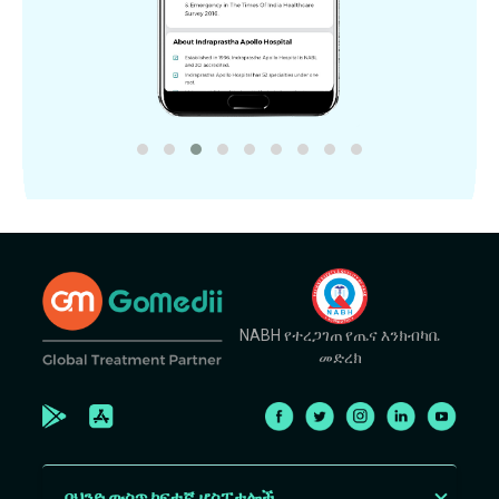
NABH የተረጋገጠ የጤና እንክብካቤ
መድረክ
በህንድ ውስጥ ከፍተኛ ሆስፒታሎች