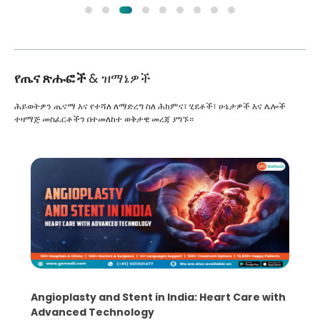
የጤና ጽሑፎች
& ዝማኔዎች
ሕይወትዎን ጤናማ እና የተሻለ ለማድረግ ስለ ሕክምና፣ ሂደቶች፣ ሁኔታዎች እና ሌሎች
ተዛማጅ መስፈርቶችን በተመለከተ ወቅታዊ መረጃ ያግኙ።
Angioplasty and Stent in India: Heart Care with
Advanced Technology