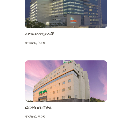
አፖሎ ሆስፒታሎች
ባንጋሎር
,
ሕንድ
ተጨማሪ ይመልከቱ
ፎርቲስ ሆስፒታል
ባንጋሎር
,
ሕንድ