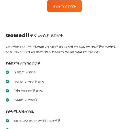
ተጨማሪ ያስሱ
GoMedii
ዋና መለያ ጸባያት
የታካሚውን ህክምና ማቃለል፣ እንዲሁም በቴክኖሎጂ የተደገፈ መፍትሄዎችን፣ የታካሚ
እንክብካቤ ስርዓትን እና በእያንዳንዱ የሕክምና ጉዞ ላይ ግልፅነትን ማስቻል።
የሕክምና አማካሪ ድጋፍ
24x7* ተገኝነት
ጥሪ እና የውይይት ድጋፍ
14+ የቋንቋዎች ድጋፍ
የሕክምና ምክሮች
የታካሚ እንክብካቤ
በሆስፒታል ውስጥ ታማኝ ሰራተኞች