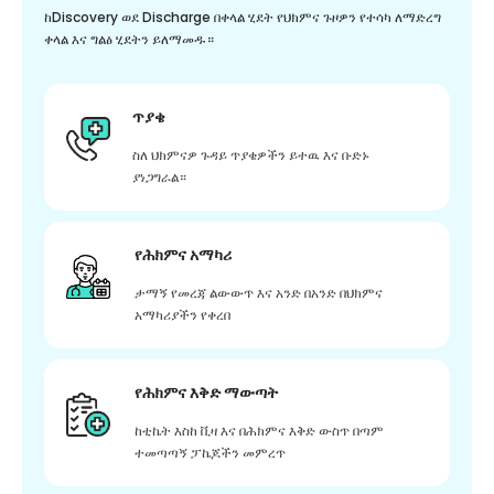
ከDiscovery ወደ Discharge በቀላል ሂደት የህክምና ጉዞዎን የተሳካ ለማድረግ
ቀላል እና ግልፅ ሂደትን ይለማመዱ።
ጥያቄ
ስለ ህክምናዎ ጉዳይ ጥያቄዎችን ይተዉ እና ቡድኑ
ያነጋግራል።
የሕክምና አማካሪ
ታማኝ የመረጃ ልውውጥ እና አንድ በአንድ በህክምና
አማካሪያችን የቀረበ
የሕክምና እቅድ ማውጣት
ከቲኬት እስከ ቪዛ እና በሕክምና እቅድ ውስጥ በጣም
ተመጣጣኝ ፓኬጆችን መምረጥ