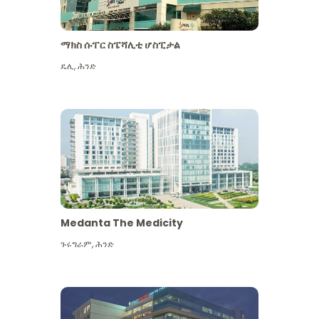
ማክስ ሱፐር ስፔሻሊቲ ሆስፒታል
ዴሊ
,
ሕንድ
Medanta The Medicity
ጉሩግራም
,
ሕንድ