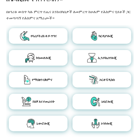
በሀገሪቱ ውስጥ ካሉ ምርጥ የጤና እንክብካቤዎች ለመምረጥ ከሁሉም የሕክምና ሂደቶች ጋር
ተመጣጣኝ የሕክምና አማራጮች።
የባሪያትሪክ ቀዶ ጥገና
ካርዲዮሎጂ
ኮስመቶሎጂ
ኢንዶክሪኖሎጂ
የማህፀን ህክምና
ኦርቶፔዲክስ
IVF እና የመራባት
ኔፍሮሎጂ
ኒውሮሎጂ
ኦንኮሎጂ