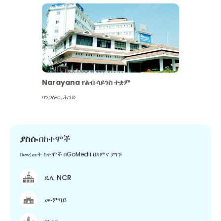
Narayana የልብ ሳይንስ ተቋም
ባንጋሎር
,
ሕንድ
ያስሱ
በከተሞች
በመረጡት ከተሞች በGoMedii ህክምና ያግኙ
ዴሊ NCR
ሙምባይ