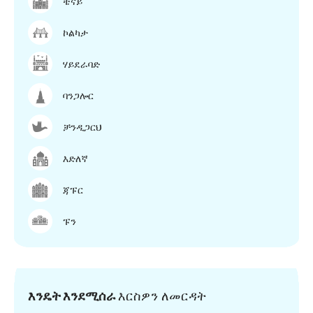
ቼናይ
ኮልካታ
ሃይደራባድ
ባንጋሎር
ቻንዲጋርህ
እድለኛ
ጃፑር
ፑን
እንዴት እንደሚሰራ
እርስዎን ለመርዳት