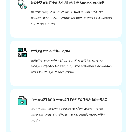
ከፍተኛ ሆስፒታል እና ዶክተሮች አውታረ መረቦች
በእርስዎ ጉዳይ ላይ በጣም ልምድ ካላቸው ዶክተሮች ጋር
በዘመናዊ ሆስፒታሎች ምክክር እና ህክምና ያግኙ። በተመጣጣኝ
ዋጋ ምርጥ ህክምና.
የማያቋርጥ አማካሪ ድጋፍ
በህክምና ጉዞዎ ወቅት 24x7 የህክምና አማካሪ ድጋፍ እና
እርዳታ። የሂደቱን እና የድህረ-ህክምና እንክብካቤን በተመለከተ
በማንኛውም ጊዜ ምክክር ያግኙ።
ከመጨረሻ እስከ መጨረሻ የታካሚ ጉዳይ አስተዳደር
ከግኝት እስከ መልቀቅ፣ የተለያዩ ሰነዶችን ጨምሮ በጉዳይ
አስተዳደር እገዛ በሕክምናው ጉዞ ላይ መደበኛ ዝመናዎችን
ያግኙ።