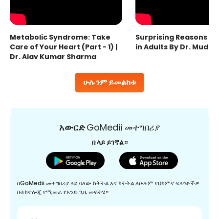
Metabolic Syndrome: Take
Surprising Reasons fo
Care of Your Heart (Part - 1) |
in Adults By Dr. Mudas
Dr. Ajay Kumar Sharma
ሁሉንም ይመልከቱ
አውርድ
GoMedii መተግበሪያ
በ ላይ ይገኛል።
በGoMedii መተግበሪያ ላይ ባለው ክትትል እና ክትትል ለሁሉም የህክምና ፍላጎቶችዎ
በቴክኖሎጂ የሚመራ የአንድ ጊዜ መፍትሄ።