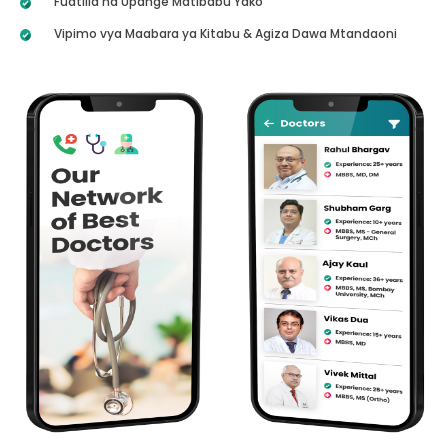
Fuatilia na Upange Matibabu Yako
Vipimo vya Maabara ya Kitabu & Agiza Dawa Mtandaoni