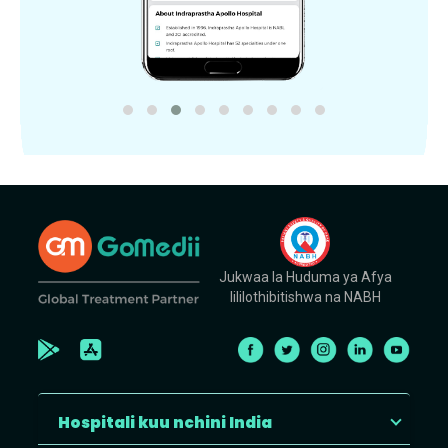
Jukwaa la Huduma ya Afya
lililothibitishwa na NABH
Hospitali kuu nchini India