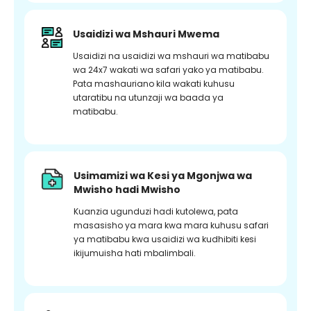
Usaidizi wa Mshauri Mwema
Usaidizi na usaidizi wa mshauri wa matibabu
wa 24x7 wakati wa safari yako ya matibabu.
Pata mashauriano kila wakati kuhusu
utaratibu na utunzaji wa baada ya
matibabu.
Usimamizi wa Kesi ya Mgonjwa wa
Mwisho hadi Mwisho
Kuanzia ugunduzi hadi kutolewa, pata
masasisho ya mara kwa mara kuhusu safari
ya matibabu kwa usaidizi wa kudhibiti kesi
ikijumuisha hati mbalimbali.