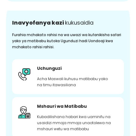
Inavyofanya kazi
kukusaidia
Furahia mchakato rahisi na wa uwazi wa kufanikisha safari
yako ya matibabu kutoka Ugunduzi hadi Uondoaji kwa
mchakato rahisi rahisi.
Uchunguzi
Acha Maswali kuhusu matibabu yako
na timu itawasiliana
Mshauri wa Matibabu
Kubadilishana habari kwa uaminifu na
usaidizi mmoja mmoja unaotolewa na
mshauri wetu wa matibabu