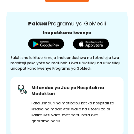
Pakua
Programu ya GoMedii
Inapatikana kwenye
Suluhisho la kituo kimoja linaloendeshwa na teknolojia kwa
mahitaji yako yote ya matibabu kwa ufuatiliaji na ufuatiliaji
unaopatikana kwenye Programu ya GoMedii.
Mitandao ya Juu ya Hospitali na
Madaktari
Pata ushauri na matibabu katika hospitali za
kisasa na madaktari walio na uzoefu zaidi
katika kesi yako. matibabu bora kwa
gharama nafuu.