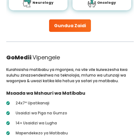
Neurology
Oncology
Gundua Zaidi
GoMedii
Vipengele
Kurahisisha matibabu ya mgonjwa, na vile vile kuiwezesha kwa
suluhu zinazoendeshwa na teknolojia, mfumo wa utunzaji wa
wagonjwa & uwazi katika kila hatua ya safari ya matibabu.
Msaada wa Mshauri wa Matibabu
24x7* Upatikanaji
Usaidizi wa Piga na Gumzo
14+ Usaidizi wa Lugha
Mapendekezo ya Matibabu