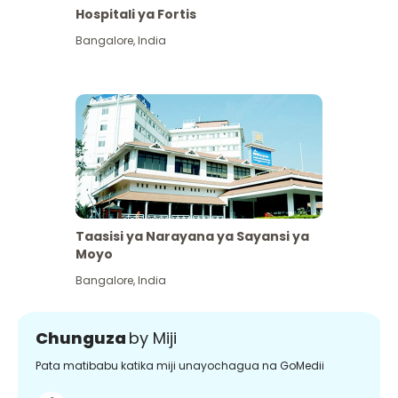
Hospitali ya Fortis
Bangalore
,
India
Taasisi ya Narayana ya Sayansi ya
Moyo
Bangalore
,
India
Chunguza
by Miji
Pata matibabu katika miji unayochagua na GoMedii