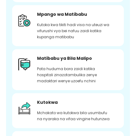
Mpango wa Matibabu
Kutoka kwa tikiti hadi visa na uteuzi wa
vifurushi vya bei nafuu zaidi katika
kupanga matibabu
Matibabu ya Bila Malipo
Pata huduma bora zaidi katika
hospitali zinazotambulika zenye
madaktari wenye uzoefu nchini
Kutokwa
Mchakato wa kutokwa bila usumbufu
na nyaraka na vifaa vingine hutunzwa