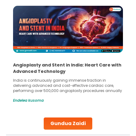
y and Stent in India: Heart Care with
5 Essential St
 Technology
Collection and
tinuously gaining immense traction in
Human sperm collec
dvanced and cost-effective cardiac care,
in advanced reprodu
over 500,000 angioplasty procedures annually
Fertilization (IVF) 
ss rate exceeding 90%. Patients across the
methods enable medi
soma
Endelea kusoma
arching for treatments like angioplasty and
challenges and hel
ent in Indian hospitals, owing to the
parenthood. Skille
of high-quality care and affordability.
specialized proced
ch as one published
collected, they pro
Gundua Zaidi
ading
Continue Reading