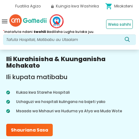
shopping_cart
Fuatilia Agizo
Kuingia kwa Washirika
Mkokoteni
menu
Weka sahihi
*
Inatafuta ndani
Swahili
Badilisha Lugha kutoka juu.
Ili Kurahisisha & Kuunganisha
Mchakato
Ili kupata matibabu
Kukaa kwa Starehe Hospitali
Uchaguzi wa hospitali kulingana na bajeti yako
Msaada wa Mshauri wa Huduma ya Afya wa Muda Wote
Shauriana Sasa