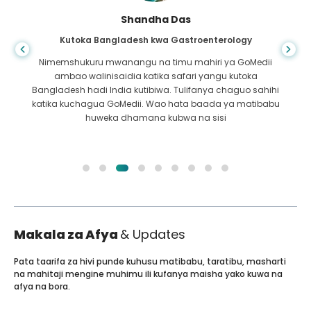
Shandha Das
Kutoka Bangladesh kwa Gastroenterology
Nimemshukuru mwanangu na timu mahiri ya GoMedii
ambao walinisaidia katika safari yangu kutoka
Bangladesh hadi India kutibiwa. Tulifanya chaguo sahihi
katika kuchagua GoMedii. Wao hata baada ya matibabu
huweka dhamana kubwa na sisi
Makala za Afya
& Updates
Pata taarifa za hivi punde kuhusu matibabu, taratibu, masharti
na mahitaji mengine muhimu ili kufanya maisha yako kuwa na
afya na bora.