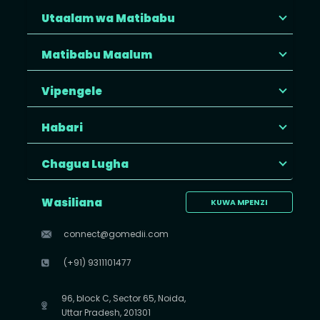
Utaalam wa Matibabu
Matibabu Maalum
Vipengele
Habari
Chagua Lugha
Wasiliana
KUWA MPENZI
connect@gomedii.com
(+91) 9311101477
96, block C, Sector 65, Noida,
Uttar Pradesh, 201301