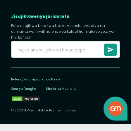
Jisajili kwenye jarida letu
Pata usajili wa bure kwa kidokezo chetu cha afya na
utimamu wa mwili na endelea kufuatilia matoleo yetu ya
hivi karibuni
Refund/Return/Exchange Policy
Sera ya faragha
|
Sheria na Masharti
© 2023 GoMedii. Haki zote zimehifadhiwa