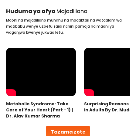
Huduma ya afya
Majadiliano
Maoni na majadiliano muhimu na madaktari na wataalam wa
matibabu wenye uzoefu zaidi nchini pamoja na maoni ya
wagonjwa kwenye jukwaa letu.
Metabolic Syndrome: Take
Surprising Reasons fo
Care of Your Heart (Part - 1) |
in Adults By Dr. Mudas
Dr. Ajay Kumar Sharma
Tazama zote