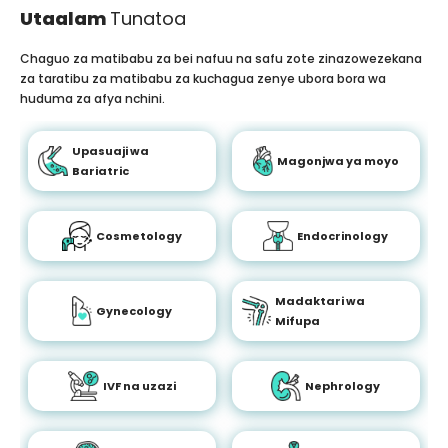
Utaalam
Tunatoa
Chaguo za matibabu za bei nafuu na safu zote zinazowezekana
za taratibu za matibabu za kuchagua zenye ubora bora wa
huduma za afya nchini.
Upasuaji wa
Magonjwa ya moyo
Bariatric
Cosmetology
Endocrinology
Madaktari wa
Gynecology
Mifupa
IVF na uzazi
Nephrology