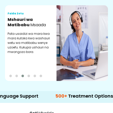
Faida Zetu
F
Mshauri wa
V
Matibabu
Msaada
U
Pata usaidizi wa mara kwa
U
mara kutoka kwa washauri
m
wetu wa matibabu wenye
z
uzoefu. Kukupa ushauri na
w
mwongozo bora.
b
Support
500+
Treatment Options