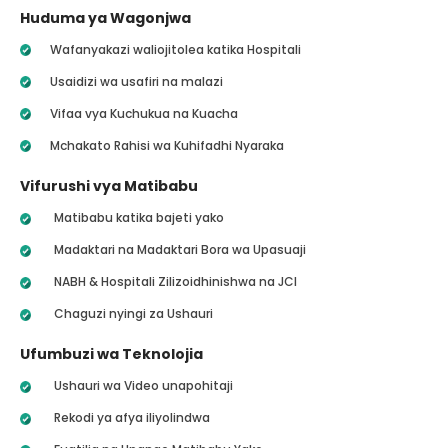
Huduma ya Wagonjwa
Wafanyakazi waliojitolea katika Hospitali
Usaidizi wa usafiri na malazi
Vifaa vya Kuchukua na Kuacha
Mchakato Rahisi wa Kuhifadhi Nyaraka
Vifurushi vya Matibabu
Matibabu katika bajeti yako
Madaktari na Madaktari Bora wa Upasuaji
NABH & Hospitali Zilizoidhinishwa na JCI
Chaguzi nyingi za Ushauri
Ufumbuzi wa Teknolojia
Ushauri wa Video unapohitaji
Rekodi ya afya iliyolindwa