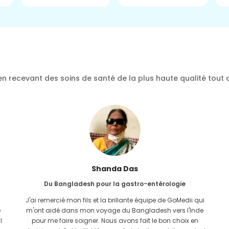
n recevant des soins de santé de la plus haute qualité tout 
Furkanoul Islam
Du Bangladesh pour une greffe de rein
J'avais donné tout l'espoir que je serais en mesure de
recevoir n'importe quel type de traitement pour mon
problème rénal. Ce n'est qu'après avoir rencontré GoMedii