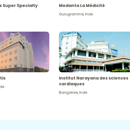
x Super Specialty
Medanta La Médicité
Gurugramme
,
Inde
tis
Institut Narayana des sciences
cardiaques
nde
Bangalore
,
Inde