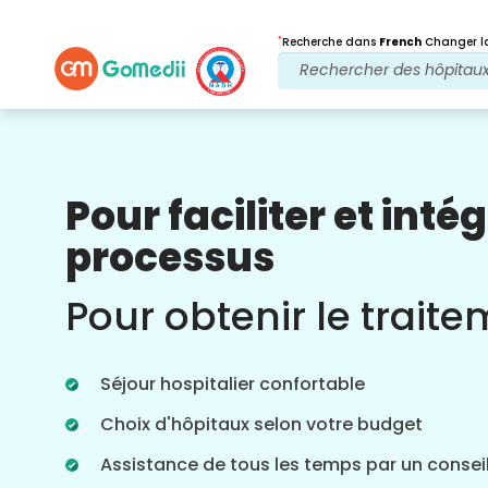
*
Recherche dans
French
Changer la
Pour faciliter et intég
Nos avantages
processus
Après traitement
Suivi des soins
Pour obtenir le trait
Bénéficiez d'une assistance médicale et
patient 24 heures sur 24, 7 jours sur 7,
grâce à notre équipe qui s'occupe de
Séjour hospitalier confortable
vos problèmes à tout moment. Mises à
jour régulières sur vos besoins de
Choix d'hôpitaux selon votre budget
traitement.
Assistance de tous les temps par un conseil