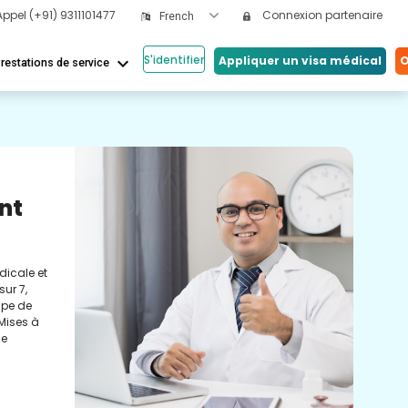
Appel
(+91) 9311101477
Connexion partenaire
French
S'identifier
keyboard_arrow_down
Appliquer un visa médical
O
restations de service
Nos
ical
Vi
Co
nos
Cons
tés.
méde
eils et
conc
réel
soin