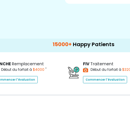
15000+
Happy Patients
100+
H
NCHE
Remplacement
FIV
Traitement
*
Début du forfait à
$4000
Début du forfait à
$32
mmencer l'évaluation
Commencer l'évaluation