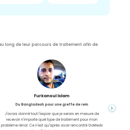
au long de leur parcours de traitement afin de
Chea Sarath
Du Cambodge pour CKD
L'IRC est une maladie qui dure toute la vie et qui s'aggrave.
On ne s
J'en ai souffert pendant longtemps et finalement GoMedii
quan
et l'un de leurs partenaires au Cambodge m'ont aidé à
n'avais 