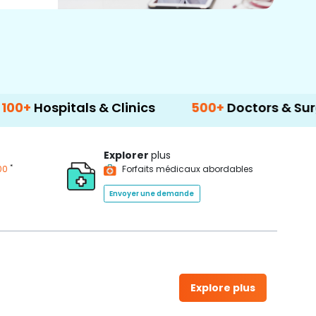
ospitals & Clinics
500+
Doctors & Surgeons
Explorer
plus
*
00
Forfaits médicaux abordables
Envoyer une demande
Explore plus