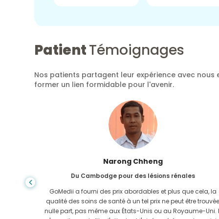
Patient
Témoignages
Nos patients partagent leur expérience avec nous e
former un lien formidable pour l'avenir.
Shanda Das
Du Bangladesh pour la gastro-entérologie
ela, la
J'ai remercié mon fils et la brillante équipe de GoMedii qui
e trouvée
m'ont aidé dans mon voyage du Bangladesh vers l'Inde
-Uni. Il
pour me faire soigner. Nous avons fait le bon choix en