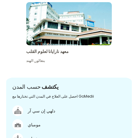
معهد نارايانا لعلوم القلب
بنغالور
,
الهند
يكتشف
حسب المدن
احصل على العلاج في المدن التي تختارها مع GoMedii
دلهي إن سي آر
مومباي