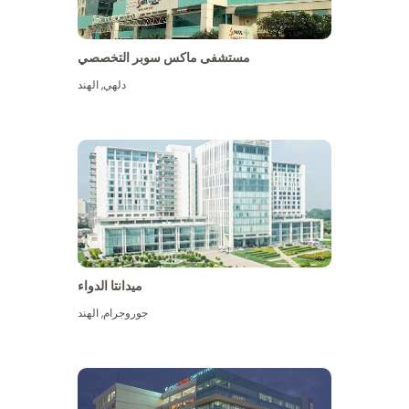
مستشفى ماكس سوبر التخصصي
دلهي
,
الهند
ميدانتا الدواء
جوروجرام
,
الهند