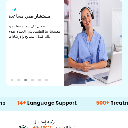
نا
فوائدنا
ت
مستشار طبي
مساعدة
ت
احصل على دعم منتظم من
مستشارينا الطبيين ذوي الخبرة. نقدم
ا
لك أفضل النصائح والإرشادات.
ي
ة
14+
Language Support
500+
Treatment Op
ركبة
إستبدال
*
$3500
تبدأ الحزمة في