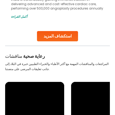
delivering advanced and cost-effective cardiac care,
performing over 500,000 angioplasty procedures annually
with a success rate exceeding 90%. Patients across the
أكمل القراءة
globe are searching for treatments like angioplasty and
stent placement in Indian hospitals, owing to the
combination of high-quality care and affordability.
Studies, such as one published
استكشاف المزيد
Continue Reading
رعاية صحية
مناقشات
المراجعات والمناقشات المهمة مع أكثر الأطباء والخبراء الطبيين خبرة في البلاد إلى
جانب تعليقات المرضى على منصتنا.