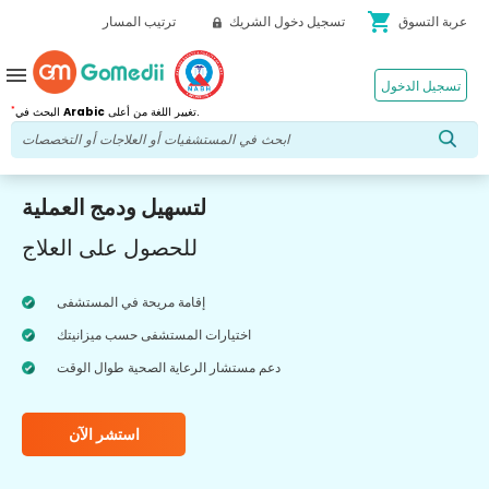
shopping_cart
عربة التسوق
تسجيل دخول الشريك
ترتيب المسار
menu
تسجيل الدخول
*
تغيير اللغة من أعلى.
Arabic
البحث في
لتسهيل ودمج العملية
للحصول على العلاج
إقامة مريحة في المستشفى
اختيارات المستشفى حسب ميزانيتك
دعم مستشار الرعاية الصحية طوال الوقت
استشر الآن