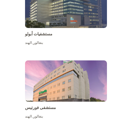
مستشفيات أبولو
بنغالور
,
الهند
عرض المزيد
مستشفى فورتيس
بنغالور
,
الهند