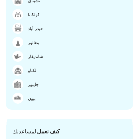
تشيناي
كولكاتا
حيدر أباد
بنغالور
شانديغار
لكناو
جايبور
بيون
كيف تعمل
لمساعدتك