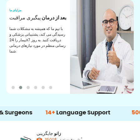
ما
مزایای ما
ا
مشاور پزشکی
معاونت
ن
به طور منظم از مشاوران پزشکی
ان
مجرب ما پشتیبانی دریافت کنید. ارائه
ی
بهترین مشاوره و راهنمایی به شما.
ns
14+
Language Support
500+
Treat
زانو
جایگزینی
*
$3500
شروع بسته در