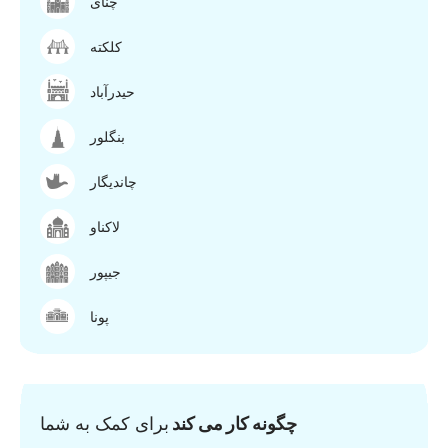
چنای
کلکته
حیدرآباد
بنگلور
چاندیگار
لاکناو
جیپور
پونا
چگونه کار می کند
برای کمک به شما