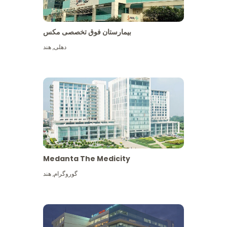
بیمارستان فوق تخصصی مکس
دهلی
,
هند
Medanta The Medicity
گوروگرام
,
هند