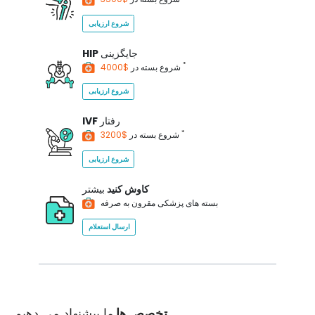
شروع ارزیابی
جایگزینی
HIP
*
$4000
شروع بسته در
شروع ارزیابی
رفتار
IVF
*
$3200
شروع بسته در
شروع ارزیابی
کاوش کنید
بیشتر
بسته های پزشکی مقرون به صرفه
ارسال استعلام
تخصص ها
ما پیشنهاد می دهیم