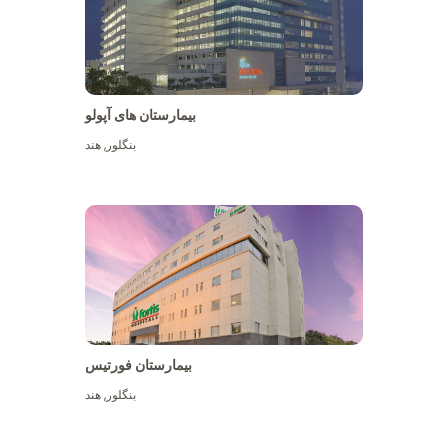
بیمارستان های آپولو
بنگلور
,
هند
بیشتر ببینید
بیمارستان فورتیس
بنگلور
,
هند