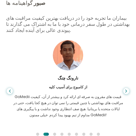
صبور
گواهینامه ها
بیماران ما تجربه خود را در دریافت بهترین کیفیت مراقبت های
بهداشتی در طول سفر درمانی خود با ما به اشتراک می گذارند تا
پیوندی عالی برای آینده ایجاد کنند.
شاندا داس
نارو
 بنگلادش برای گوارش
از کامبوج 
من از پسرم و تیم درخشان GoMedii که در سفر من از بنگلادش به هند برای
 من کمک کردند تشکر کرده ام. ما در انتخاب GoMedii انتخاب
مراقبت های بهداشتی با چنین قیمتی
پس از درمان پیوند خوبی با ما حفظ می کنند
ایالات متحده یا بریتانیا. هیچ صف
مداوم از تیم بهبود پیدا کردم. خیلی ممنون GoMedii!