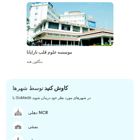
موسسه علوم قلب نارایانا
بنگلور
,
هند
کاوش کنید
توسط شهرها
با GoMedii در شهرهای مورد نظر خود درمان شوید
دهلی NCR
بمبئی