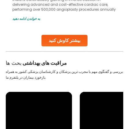
delivering advanced and cost-effective cardiac care,
performing over 500,000 angioplasty procedures annually
with a success rate exceeding 90%. Patients across the
به خواندن ادامه دهید
globe are searching for treatments like angioplasty and
stent placement in Indian hospitals, owing to the
combination of high-quality care and affordability.
Studies, such as one published
بیشتر کاوش کنید
Continue Reading
مراقبت های بهداشتی
بحث ها
بررسی و گفتگوی مهم با مجرب ترین پزشکان و کارشناسان پزشکی کشور به همراه
بازخورد بیماران در پلتفرم ما.