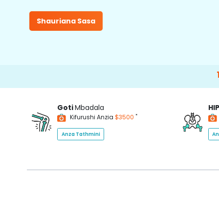
Shauriana Sasa
15000+
Ha
Goti
Mbadala
HI
*
Kifurushi Anzia
$3500
Anza Tathmini
An