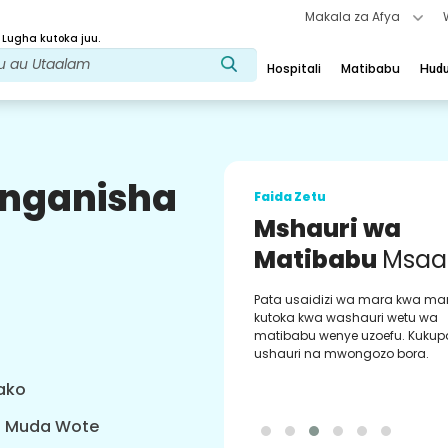
Makala za Afya
 Lugha kutoka juu.
Hospitali
Matibabu
Hud
uunganisha
Faida Zetu
Mshauri wa
Matibabu
Msaa
Pata usaidizi wa mara kwa ma
kutoka kwa washauri wetu wa
matibabu wenye uzoefu. Kukup
ushauri na mwongozo bora.
yako
a Muda Wote