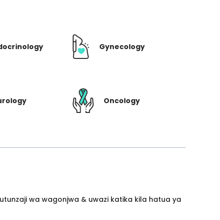
docrinology
Gynecology
urology
Oncology
utunzaji wa wagonjwa & uwazi katika kila hatua ya