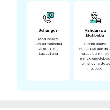
Uchunguzi
Mshauri wa
Matibabu
Acha Maswali
kuhusu matibabu
Kubadilishana
yako na timu
habari kwa uaminif
itawasiliana
na usaidizi mmoja
mmoja unaotolew
na mshauri wetu w
matibabu