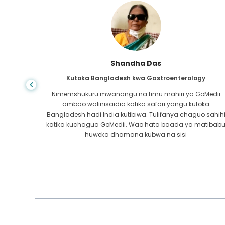
Shandha Das
Kutoka Bangladesh kwa Gastroenterology
ra wa
Nimemshukuru mwanangu na timu mahiri ya GoMedii
atikana
ambao walinisaidia katika safari yangu kutoka
 safu ya
Bangladesh hadi India kutibiwa. Tulifanya chaguo sahih
ra kwa
katika kuchagua GoMedii. Wao hata baada ya matibab
i!
huweka dhamana kubwa na sisi