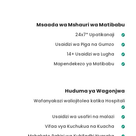
Msaada wa Mshauri wa Matibabu
24x7* Upatikanaji
Usaidizi wa Piga na Gumzo
14+ Usaidizi wa Lugha
Mapendekezo ya Matibabu
Huduma ya Wagonjwa
Wafanyakazi waliojitolea katika Hospitali
Usaidizi wa usafiri na malazi
Vifaa vya Kuchukua na Kuacha
Mchakato Rahisi wa Kuhifadhi Nyaraka