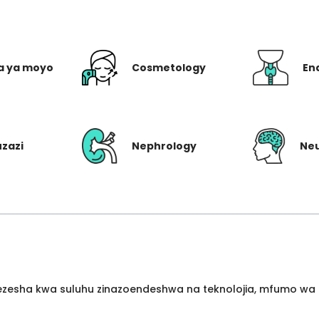
a ya moyo
Cosmetology
En
uzazi
Nephrology
Ne
wezesha kwa suluhu zinazoendeshwa na teknolojia, mfumo wa 