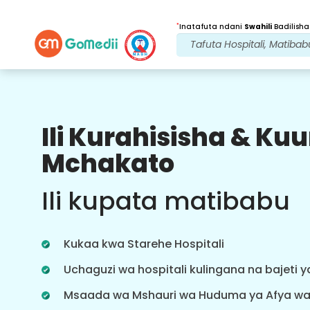
*
Inatafuta ndani
Swahili
Badilisha
Ili Kurahisisha & K
Faida Zetu
Mchakato
Baada ya
Matibabu
ufuatiliaji
Ili kupata matibabu
wa huduma
Pata usaidizi wa matibabu na
mgonjwa wa 24x7 na timu yetu
Kukaa kwa Starehe Hospitali
inayoshughulikia masuala yako kila
wakati. Taarifa za mara kwa mara
Uchaguzi wa hospitali kulingana na bajeti 
kuhusu mahitaji yako ya matibabu.
Msaada wa Mshauri wa Huduma ya Afya w