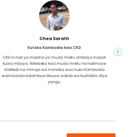
Chea Sarath
Kutoka Kambodia kwa CKD
CKD ni hali ya maisha ya muda mrefu ambayo inazidi
kuwa mbaya. Niliteseka kwa muda mrefu na hatimaye
nilip
GoMedii na mmoja wa mshirika wao huko Kambodia
kwe
walinisaidia kutambua ilikuwa wakati wa kushikilia afya
kufa
yangu.