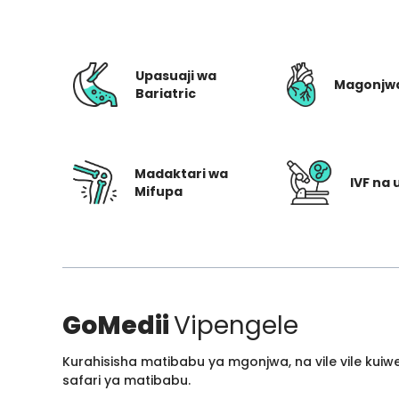
Upasuaji wa
Magonjw
Bariatric
Madaktari wa
IVF na 
Mifupa
GoMedii
Vipengele
Kurahisisha matibabu ya mgonjwa, na vile vile kui
safari ya matibabu.