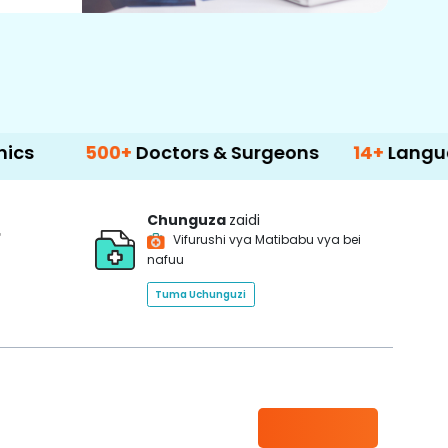
500+
Doctors & Surgeons
14+
Language Suppo
Chunguza
zaidi
*
Vifurushi vya Matibabu vya bei
nafuu
Tuma Uchunguzi