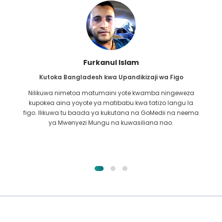
Furkanul Islam
Kutoka Bangladesh kwa Upandikizaji wa Figo
Nilikuwa nimetoa matumaini yote kwamba ningeweza
kupokea aina yoyote ya matibabu kwa tatizo langu la
i
figo. Ilikuwa tu baada ya kukutana na GoMedii na neema
u
ya Mwenyezi Mungu na kuwasiliana nao.