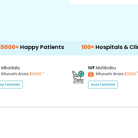
ppy Patients
100+
Hospitals & Clinics
P
Mbadala
IVF
Matibabu
*
Kifurushi Anzia
$4000
Kifurushi Anzia
$3200
za Tathmini
Anza Tathmini