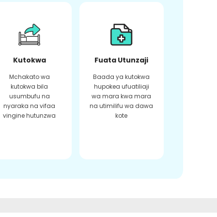
Kutokwa
Fuata Utunzaji
Mchakato wa
Baada ya kutokwa
kutokwa bila
hupokea ufuatiliaji
usumbufu na
wa mara kwa mara
nyaraka na vifaa
na utimilifu wa dawa
vingine hutunzwa
kote