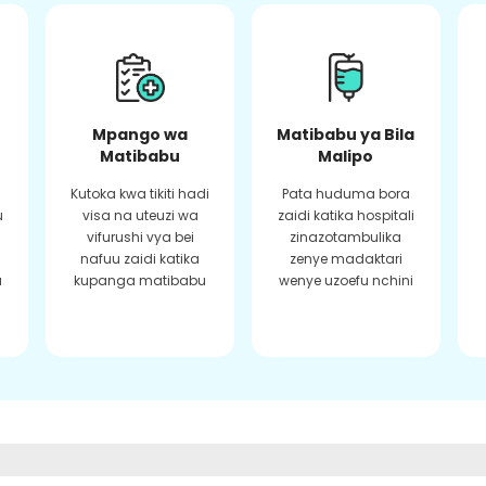
Mpango wa
Matibabu ya Bila
Matibabu
Malipo
Kutoka kwa tikiti hadi
Pata huduma bora
u
visa na uteuzi wa
zaidi katika hospitali
vifurushi vya bei
zinazotambulika
a
nafuu zaidi katika
zenye madaktari
a
kupanga matibabu
wenye uzoefu nchini