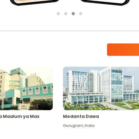
ya Maalum ya Max
Medanta Dawa
Gurugram
,
India