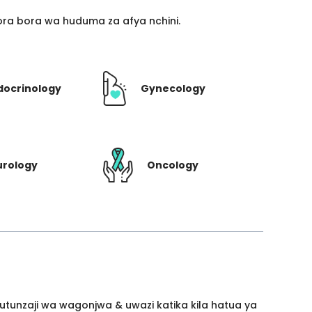
ra bora wa huduma za afya nchini.
docrinology
Gynecology
urology
Oncology
utunzaji wa wagonjwa & uwazi katika kila hatua ya