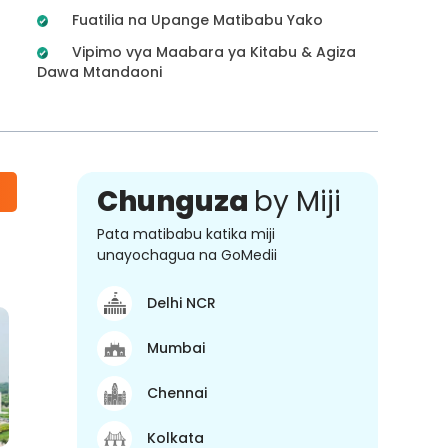
Fuatilia na Upange Matibabu Yako
Vipimo vya Maabara ya Kitabu & Agiza
Dawa Mtandaoni
Chunguza
by Miji
Pata matibabu katika miji
unayochagua na GoMedii
Delhi NCR
Mumbai
Chennai
Kolkata