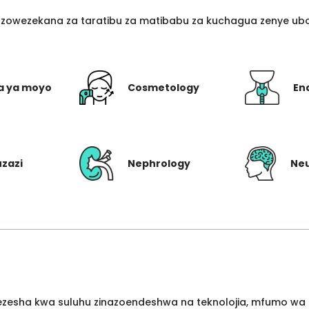
azowezekana za taratibu za matibabu za kuchagua zenye ubo
a ya moyo
Cosmetology
En
uzazi
Nephrology
Ne
wezesha kwa suluhu zinazoendeshwa na teknolojia, mfumo wa 