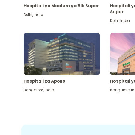
Hospitali ya Maalum ya Blk Super
Hospitali 
Super
Delhi
,
India
Delhi
,
India
Hospitali za Apollo
Hospitali y
Bangalore
,
India
Bangalore
,
In