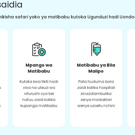
aidia
ikisha safari yako ya matibabu kutoka Ugunduzi hadi Uondoaj
Mpango wa
Matibabu ya Bila
Matibabu
Malipo
Kutoka kwa tikiti hadi
Pata huduma bora
u
visa na uteuzi wa
zaidi katika hospitali
vifurushi vya bei
zinazotambulika
a
nafuu zaidi katika
zenye madaktari
a
kupanga matibabu
wenye uzoefu nchini