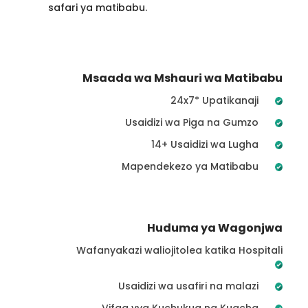
safari ya matibabu.
Msaada wa Mshauri wa Matibabu
24x7* Upatikanaji
Usaidizi wa Piga na Gumzo
14+ Usaidizi wa Lugha
Mapendekezo ya Matibabu
Huduma ya Wagonjwa
Wafanyakazi waliojitolea katika Hospitali
Usaidizi wa usafiri na malazi
Vifaa vya Kuchukua na Kuacha