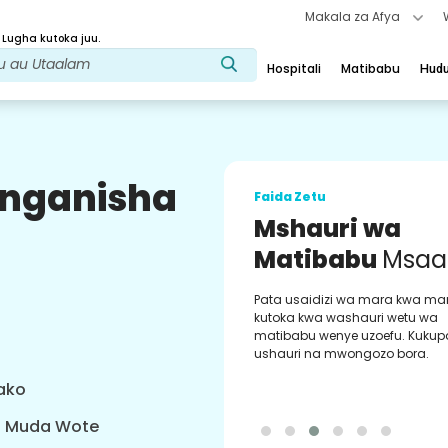
Makala za Afya
 Lugha kutoka juu.
Hospitali
Matibabu
Hud
uunganisha
Faida Zetu
Mshauri wa
Matibabu
Msaa
Pata usaidizi wa mara kwa ma
kutoka kwa washauri wetu wa
matibabu wenye uzoefu. Kukup
ushauri na mwongozo bora.
yako
a Muda Wote