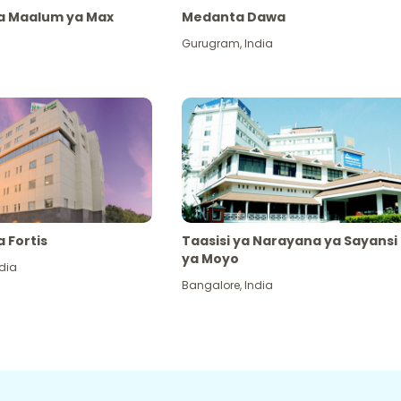
ya Maalum ya Max
Medanta Dawa
Gurugram
,
India
a Fortis
Taasisi ya Narayana ya Sayansi
ya Moyo
dia
Bangalore
,
India