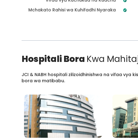
Mchakato Rahisi wa Kuhifadhi Nyaraka
Hospitali Bora
Kwa Mahitaj
JCI & NABH hospitali zilizoidhinishwa na vifaa vya
bora wa matibabu.