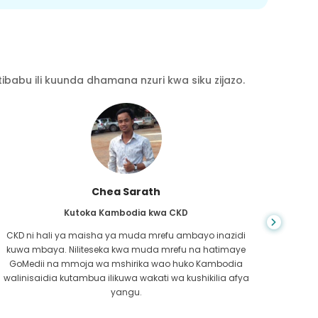
babu ili kuunda dhamana nzuri kwa siku zijazo.
Chea Sarath
Kutoka Kambodia kwa CKD
CKD ni hali ya maisha ya muda mrefu ambayo inazidi
kuwa mbaya. Niliteseka kwa muda mrefu na hatimaye
nilip
GoMedii na mmoja wa mshirika wao huko Kambodia
kwe
walinisaidia kutambua ilikuwa wakati wa kushikilia afya
kufa
yangu.