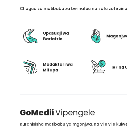
Chaguo za matibabu za bei nafuu na safu zote zin
Upasuaji wa
Magonjw
Bariatric
Madaktari wa
IVF na 
Mifupa
GoMedii
Vipengele
Kurahisisha matibabu ya mgonjwa, na vile vile kui