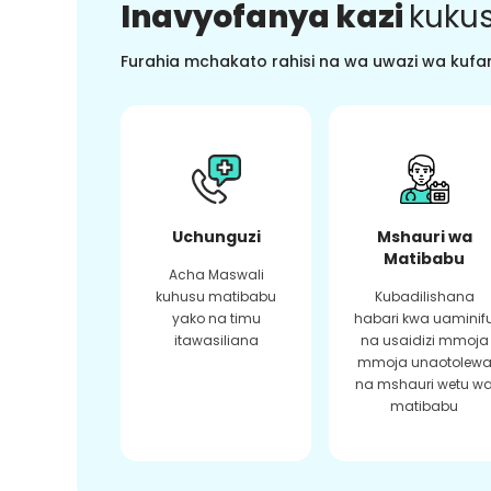
Inavyofanya kazi
kukus
Furahia mchakato rahisi na wa uwazi wa kufan
Uchunguzi
Mshauri wa
Matibabu
Acha Maswali
kuhusu matibabu
Kubadilishana
yako na timu
habari kwa uaminif
itawasiliana
na usaidizi mmoja
mmoja unaotolew
na mshauri wetu w
matibabu