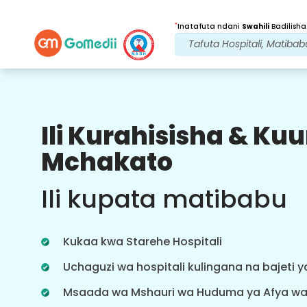
*
Inatafuta ndani
Swahili
Badilisha
Ili Kurahisisha & K
Faida Zetu
Mchakato
Baada ya
Matibabu
ufuatiliaji
Ili kupata matibabu
wa huduma
Pata usaidizi wa matibabu na
mgonjwa wa 24x7 na timu yetu
Kukaa kwa Starehe Hospitali
inayoshughulikia masuala yako kila
wakati. Taarifa za mara kwa mara
Uchaguzi wa hospitali kulingana na bajeti 
kuhusu mahitaji yako ya matibabu.
Msaada wa Mshauri wa Huduma ya Afya w