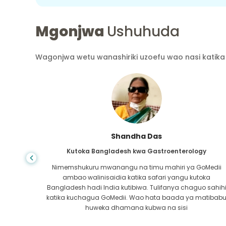
Mgonjwa
Ushuhuda
Wagonjwa wetu wanashiriki uzoefu wao nasi katika 
Shandha Das
Kutoka Bangladesh kwa Gastroenterology
ra wa
Nimemshukuru mwanangu na timu mahiri ya GoMedii
atikana
ambao walinisaidia katika safari yangu kutoka
 safu ya
Bangladesh hadi India kutibiwa. Tulifanya chaguo sahih
ra kwa
katika kuchagua GoMedii. Wao hata baada ya matibab
i!
huweka dhamana kubwa na sisi