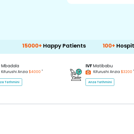
5000+
Happy Patients
100+
Hospitals & Clin
P
Mbadala
IVF
Matibabu
*
Kifurushi Anzia
$4000
Kifurushi Anzia
$3200
za Tathmini
Anza Tathmini