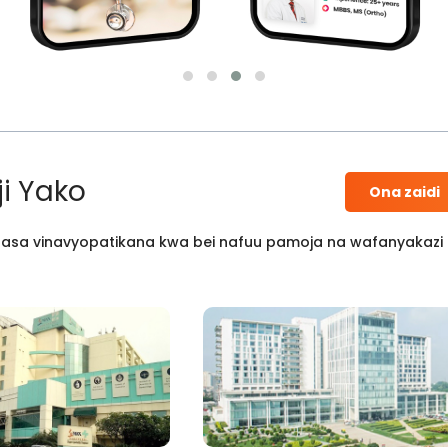
i Yako
Ona zaidi
 kisasa vinavyopatikana kwa bei nafuu pamoja na wafanyakazi