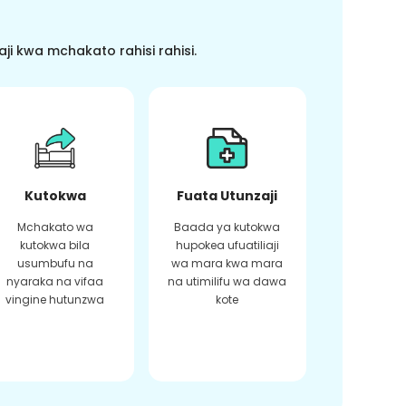
i kwa mchakato rahisi rahisi.
Kutokwa
Fuata Utunzaji
Mchakato wa
Baada ya kutokwa
kutokwa bila
hupokea ufuatiliaji
usumbufu na
wa mara kwa mara
nyaraka na vifaa
na utimilifu wa dawa
vingine hutunzwa
kote