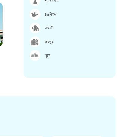
ব্যাঙ্গালোর
চণ্ডীগড়
লখনউ
জয়পুর
পুনে