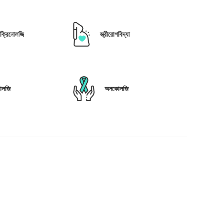
োক্রিনোলজি
স্ত্রীরোগবিদ্যা
োলজি
অনকোলজি