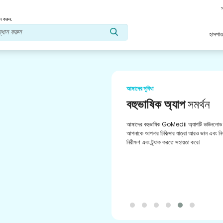
স
ন করুন.
হাসপাত
আমাদের সুবিধা
বহুভাষিক অ্যাপ
সমর্থন
আমাদের বহুভাষিক GoMedii অ্যাপটি ডাউনলোড 
আপনাকে আপনার চিকিত্সার যাত্রা আরও ভাল এবং নির্
নিরীক্ষণ এবং ট্র্যাক করতে সহায়তা করে।