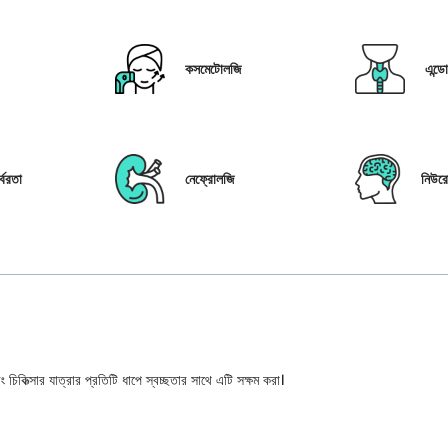
কসমেটোলজি
এন্ড
্বরতা
নেফ্রোলজি
নিউর
 চিকিত্সার যাত্রার প্রতিটি ধাপে স্বচ্ছতার সাথে এটি সক্ষম করা।