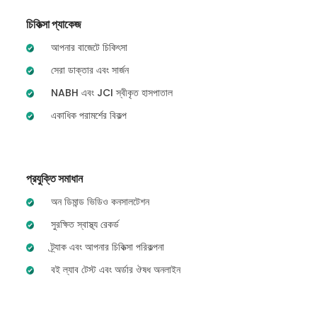
চিকিত্সা প্যাকেজ
আপনার বাজেটে চিকিৎসা
সেরা ডাক্তার এবং সার্জন
NABH এবং JCI স্বীকৃত হাসপাতাল
একাধিক পরামর্শের বিকল্প
প্রযুক্তি সমাধান
অন ডিমান্ড ভিডিও কনসালটেশন
সুরক্ষিত স্বাস্থ্য রেকর্ড
ট্র্যাক এবং আপনার চিকিত্সা পরিকল্পনা
বই ল্যাব টেস্ট এবং অর্ডার ঔষধ অনলাইন