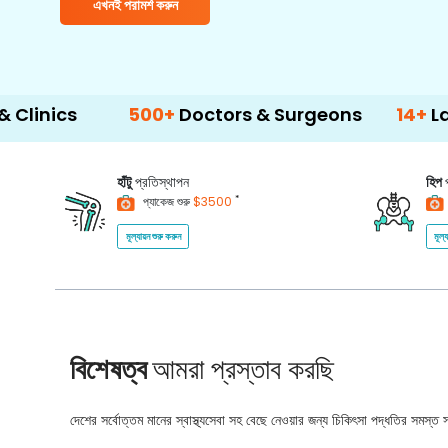
এখনই পরামর্শ করুন
500+
Doctors & Surgeons
14+
Language 
হাঁটু
প্রতিস্থাপন
হিপ
*
প্যাকেজ শুরু
$3500
মূল্যায়ন শুরু করুন
মূল্
বিশেষত্ব
আমরা প্রস্তাব করছি
দেশের সর্বোত্তম মানের স্বাস্থ্যসেবা সহ বেছে নেওয়ার জন্য চিকিৎসা পদ্ধতির সমস্ত সম্