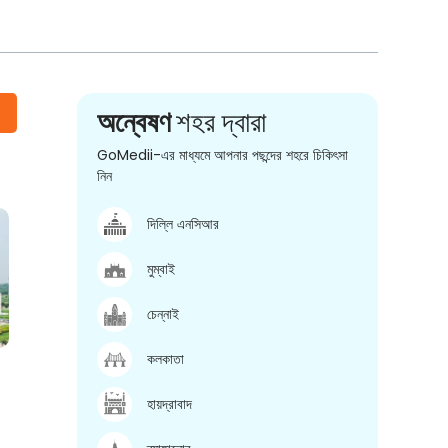
অন্বেষণ
শহর দ্বারা
GoMedii-এর মাধ্যমে আপনার পছন্দের শহরে চিকিৎসা
নিন
দিল্লি এনসিআর
মুম্বাই
চেন্নাই
কলকাতা
হায়দ্রাবাদ