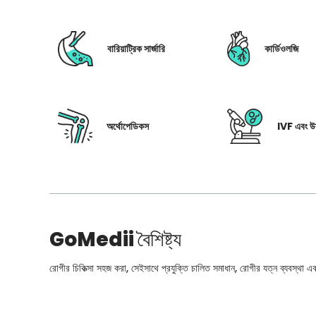
বারিয়াট্রিক সার্জারি
কার্ডিওলজি
অর্থোপেডিকস
IVF এবং উর
GoMedii
বৈশিষ্ট্য
রোগীর চিকিত্সা সহজ করা, সেইসাথে প্রযুক্তি চালিত সমাধান, রোগীর যত্ন ব্যবস্থা এবং