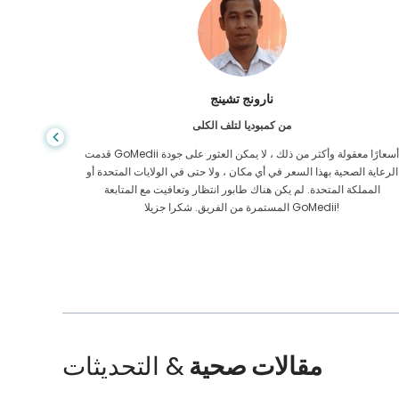
شاندها داس
من بنغلاديش لأمراض الجهاز الهضمي
لقد شكرت ابني وفريق GoMedii الرائع الذي ساعدني في رحلتي من
بنغلاديش إلى الهند لتلقي العلاج. لقد اتخذنا الخيار الصحيح في اختيار
الرعاية ا
GoMedii. حتى بعد العلاج يحتفظون بعلاقة قوية معنا
الممل
مقالات صحية
& التحديثات