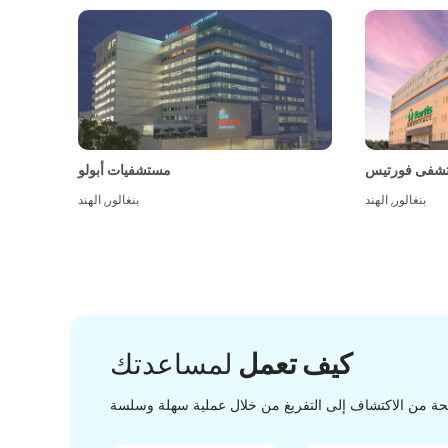
شفى فورتيس
مستشفيات أبولو
بنغالور
,
الهند
بنغالور
,
الهند
كيف تعمل
لمساعدتك