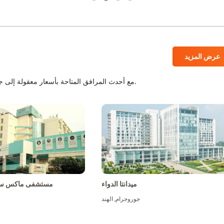
عرض المزيد
المستشفيات المعتمدة من JCI و NABH مع أحدث المرافق المتاحة بأسعار معقولة إلى جانب أفضل الطاقم الطبي.
ميدانتا الدواء
مستشفى ماكس سو
جوروجرام
,
الهند