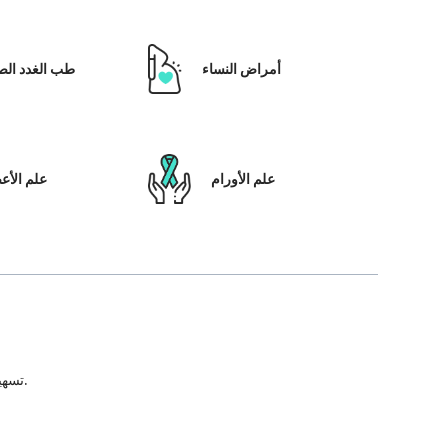
أمراض النساء
طب الغدد الص
علم الأورام
علم الأ
تسهيل علاج المريض ، بالإضافة إلى تمكينه بالحلول التي تعتمد على التكنولوجيا ونظام رعاية المرضى والشفافية في كل خطوة من خطوات رحلة العلاج.