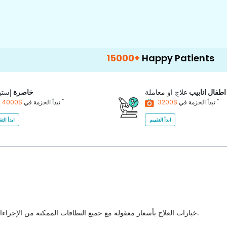
15000+
Happy Patients
100+
Hospi
اطفال انابيب
علاج او معاملة
خاصرة
إستب
*
*
$3200
تبدأ الحزمة في
$4000
تبدأ الحزمة في
ابدأ التقييم
ابدأ التق
خيارات العلاج بأسعار معقولة مع جميع النطاقات الممكنة من الإجراءات الطبية للاختيار من بينها مع أفضل جودة للرعاية الصحية في البلاد.