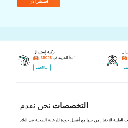
استشر الآن
دال
ركبة
إستبدال
*
$3500
تبدأ الحزمة في
ييم
ابدأ التقييم
التخصصات
نحن نقدم