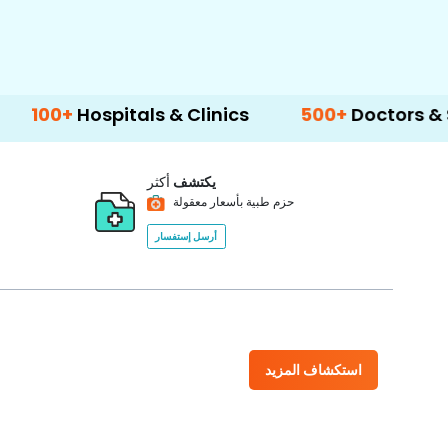
tals & Clinics
500+
Doctors & Surgeons
يكتشف
أكثر
حزم طبية بأسعار معقولة
أرسل إستفسار
استكشاف المزيد