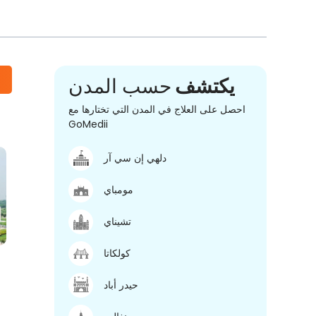
يكتشف
حسب المدن
احصل على العلاج في المدن التي تختارها مع
GoMedii
دلهي إن سي آر
مومباي
تشيناي
كولكاتا
حيدر أباد