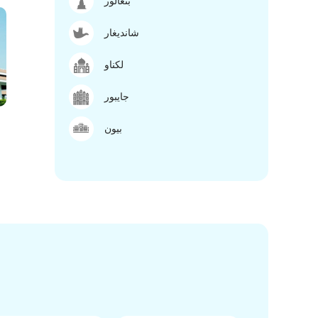
بنغالور
شانديغار
لكناو
جايبور
بيون