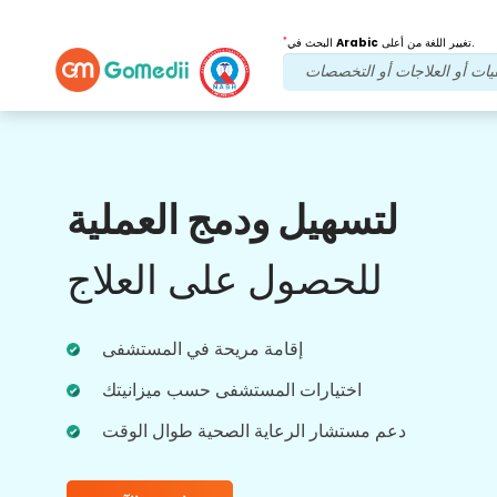
*
تغيير اللغة من أعلى.
Arabic
البحث في
فوائدنا
لتسهيل ودمج العملية
بعد العلاج
متابعة الرعاية
للحصول على العلاج
احصل على دعم طبي ودعم للمرضى على مدار
الساعة طوال أيام الأسبوع مع فريقنا الذي يعالج
مشاكلك في جميع الأوقات. تحديثات منتظمة على
احتياجاتك العلاجية.
إقامة مريحة في المستشفى
اختيارات المستشفى حسب ميزانيتك
دعم مستشار الرعاية الصحية طوال الوقت