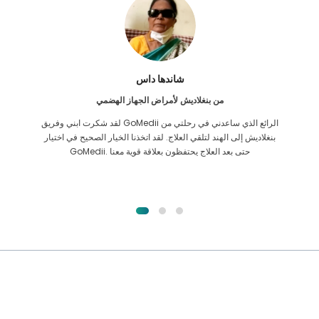
فرق الاسلام
من بنجلاديش لزراعة الكلى
لقد أعطيت كل الأمل في أنني سأتمكن من تلقي أي نوع من العلاج لمشكلة
الكلى التي أعاني منها. كان ذلك فقط بعد أن صادفت GoMedii بحمد الله
واتصلت بهم.