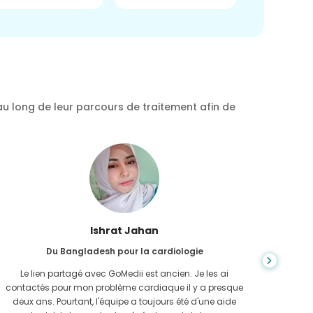
au long de leur parcours de traitement afin de
Ishrat Jahan
Du Bangladesh pour la cardiologie
Le lien partagé avec GoMedii est ancien. Je les ai
En expl
contactés pour mon problème cardiaque il y a presque
j'ava
deux ans. Pourtant, l'équipe a toujours été d'une aide
GoMedi