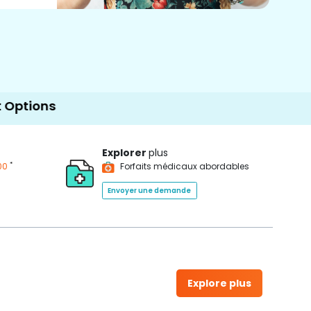
Explorer
plus
*
00
Forfaits médicaux abordables
Envoyer une demande
Explore plus