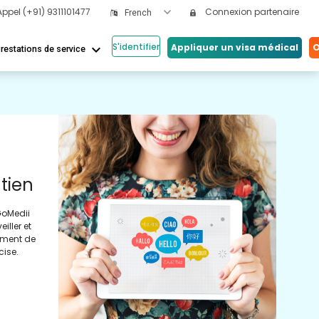
Appel
(+91) 9311101477
Connexion partenaire
French
S'identifier
keyboard_arrow_down
Appliquer un visa médical
O
restations de service
Nos
Mé
tien
Ac
GoMedii
Médi
iller et
pour
tement de
obte
cise.
le r
faci