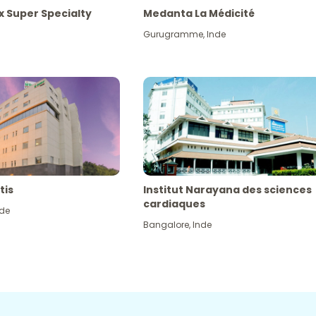
x Super Specialty
Medanta La Médicité
Gurugramme
,
Inde
tis
Institut Narayana des sciences
cardiaques
nde
Bangalore
,
Inde