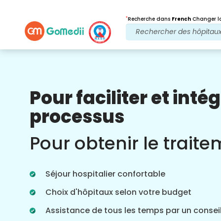
*
Recherche dans
French
Changer la
Pour faciliter et intég
Nos avantages
processus
Vidéo en ligne
Consultations
Pour obtenir le trait
Consultation en ligne avec nos
médecins les plus expérimentés
concernant les traitements en temps
Séjour hospitalier confortable
réel pour une meilleure expérience de
soins de santé.
Choix d'hôpitaux selon votre budget
Assistance de tous les temps par un conseil