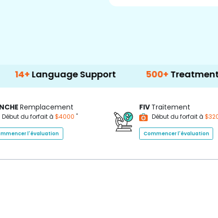
nguage Support
500+
Treatment Options
NCHE
Remplacement
FIV
Traitement
*
Début du forfait à
$4000
Début du forfait à
$32
mmencer l'évaluation
Commencer l'évaluation