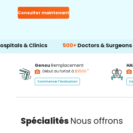
Consulter maintenant
 Clinics
500+
Doctors & Surgeons
14+
La
Genou
Remplacement
HA
*
Début du forfait à
$3500
Commencer l'évaluation
Co
Spécialités
Nous offrons