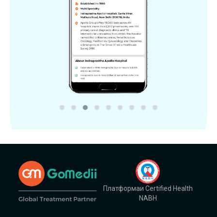
Платформаи Certified Health
NABH