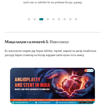
ҳатто пас аз табобат бо мо робитаи бузург доранд
Мақолаҳои саломатӣ
& Навсозиҳо
Бо маълумоти охирин дар бораи табобат, тартиб, шароит ва дигар талаботҳои
дахлдор барои солимтар ва беҳтар кардани ҳаёти шумо огоҳ шавед.