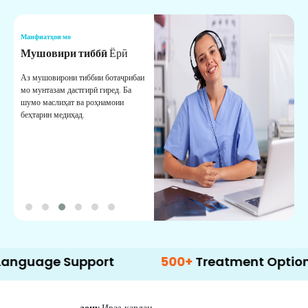
Манфиатҳои мо
М
Мушовири тиббӣ
Ёрӣ
В
М
Аз мушовирони тиббии ботаҷрибаи
мо мунтазам дастгирӣ гиред. Ба
М
шумо маслиҳат ва роҳнамоии
б
беҳтарин медиҳад.
д
б
e Support
500+
Treatment Options