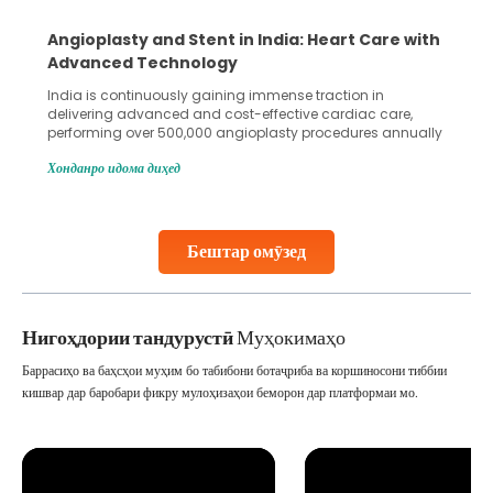
ent in India: Heart Care with
5 Essential Steps for 
logy
Collection and Proces
gaining immense traction in
Human sperm collection and p
nd cost-effective cardiac care,
in advanced reproductive tech
00 angioplasty procedures annually
Fertilization (IVF) and intraut
ceeding 90%. Patients across the
methods enable medical profes
Хонданро идома диҳед
r treatments like angioplasty and
challenges and help couples
ian hospitals, owing to the
parenthood. Skilled technici
ality care and affordability.
specialized procedures to en
published
collected, they process the
Бештар омӯзед
Continue Reading
Нигоҳдории тандурустӣ
Муҳокимаҳо
Баррасиҳо ва баҳсҳои муҳим бо табибони ботаҷриба ва коршиносони тиббии
кишвар дар баробари фикру мулоҳизаҳои беморон дар платформаи мо.