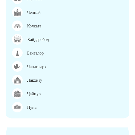
Ченнай
Колката
Ҳайдаробод
Бангалор
Чандигарх
Лакхнау
Ҷайпур
Пуна