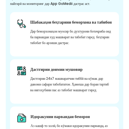
пайгирӣ ва мониторинг дар App GoMedii дастрас аст.
Шабакаҳои беҳтарини беморхона ва табибон
Дар беморхонаҳои муосир бо духтурони ботаҷриба оид
ба парвандаи худ машварат ва табобат гиред. беҳтарин
табобат бо арзиши дастрас.
Дастгирии доимии мушовир
Дастгирии 24x7 машваратчии тиббӣ ва кӯмак дар
давоми сафари табобататон. Ҳамеша дар бораи тартиб
ва нигоҳубини пас аз табобат машварат гиред.
Идоракунии парвандаи беморон
Аз кашф то холӣ, бо кӯмаки идоракунии парванда, аз