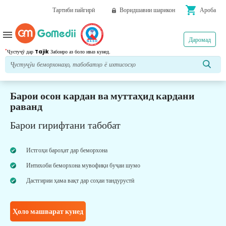
shopping_cart
Тартиби пайгирӣ
Воридшавии шарикон
Ароба
menu
Даромад
*
Ҷустуҷӯ дар
Tajik
Забонро аз боло иваз кунед.
Барои осон кардан ва муттаҳид кардани
раванд
Барои гирифтани табобат
Истгоҳи бароҳат дар беморхона
Интихоби беморхона мувофиқи буҷаи шумо
Дастгирии ҳама вақт дар соҳаи тандурустӣ
Ҳоло машварат кунед