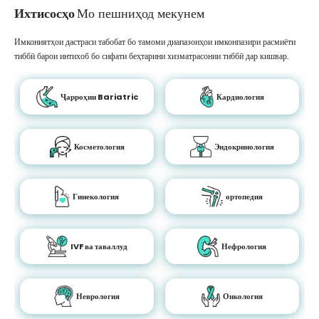
Ихтисосҳо
Мо пешниҳод мекунем
Имкониятҳои дастраси табобат бо тамоми диапазонҳои имконпазири расмиёти
тиббӣ барои интихоб бо сифати беҳтарини хизматрасонии тиббӣ дар кишвар.
Ҷарроҳии Bariatric
Кардиология
Косметология
Эндокринология
Гинекология
ортопедия
IVF ва таваллуд
Нефрология
Неврология
Онкология