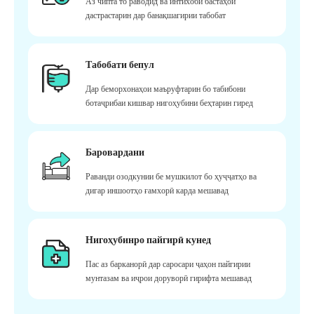
Аз чипта то раводид ва интихоби бастаҳои
дастрастарин дар банақшагирии табобат
Табобати бепул
Дар беморхонаҳои маъруфтарин бо табибони
ботаҷрибаи кишвар нигоҳубини беҳтарин гиред
Баровардани
Раванди озодкунии бе мушкилот бо ҳуҷҷатҳо ва
дигар иншоотҳо ғамхорӣ карда мешавад
Нигоҳубинро пайгирӣ кунед
Пас аз барканорӣ дар саросари ҷаҳон пайгирии
мунтазам ва иҷрои доруворӣ гирифта мешавад