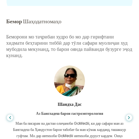
Бемор
Шаҳодатномаҳо
Беморони мо таҷрибаи худро бо мо дар гирифтани
хидмати беҳтарини тиббӣ дар тӯли сафари муолиҷаи худ
мубодила мекунанд, то барои оянда пайванди бузурге эҷод
кунанд.
Шандха Дас
Аз Бангладеш барои гастроэнтерология
Ман ба писарам ва дастаи олиҷаноби GoMedii, ки дар сафари ман аз
Бангладеш ба Ҳиндустон барои табобат ба ман кӯмак карданд, ташаккур
гуфтам. Мо дар интихоби GoMedii интихоби дуруст кардем. Онҳо