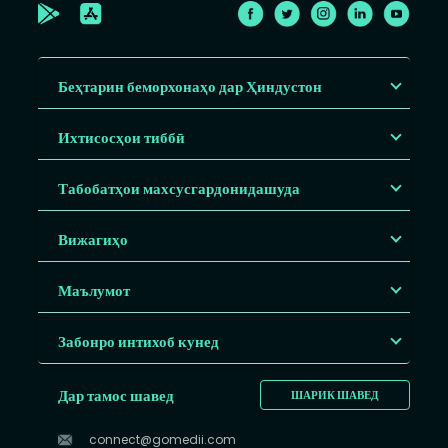
Беҳтарин беморхонаҳо дар Ҳиндустон
Ихтисосҳои тиббӣ
Табобатҳои махсусгардонидашуда
Вижагиҳо
Маълумот
Забонро интихоб кунед
Дар тамос шавед
ШАРИК ШАВЕД
connect@gomedii.com