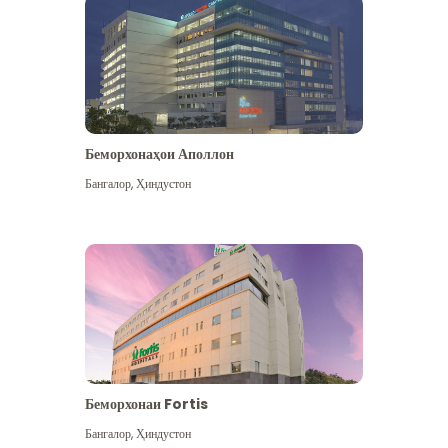
Беморхонаҳои Аполлон
Бангалор
,
Ҳиндустон
Бештар дидан
Беморхонаи Fortis
Бангалор
,
Ҳиндустон