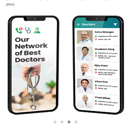
диҳед