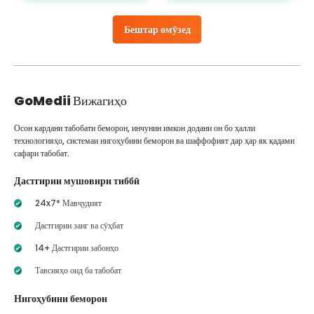
Бештар омӯзед
GoMedii
Вижагиҳо
Осон кардани табобати беморон, инчунин имкон додани он бо ҳалли
технологияҳо, системаи нигоҳубини беморон ва шаффофият дар ҳар як қадами
сафари табобат.
Дастгирии мушовири тиббӣ
24x7* Мавҷудият
Дастгирии занг ва сӯҳбат
14+ Дастгирии забонҳо
Тавсияҳо оид ба табобат
Нигоҳубини беморон