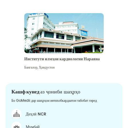
Институти илмҳои кардиологии Нараяна
Бангалор
,
Ҳиндустон
Кашф кунед
аз ҷониби шаҳрҳо
Бо GoMedii дар шаҳрҳои интихобкардаатон табобат гиред
Деҳлӣ NCR
Мумбай