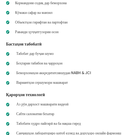
Кормандони содиқ дар беморхона
Кӯмаки сафар ва манзил
Объектҳои гирифтан ва партофтан
Раванди ҳуҷҷатгузории осон
Бастаҳои табобатӣ
Табобат дар буҷаи шумо
Беҳтарин табибон ва ҷарроҳон
Беморхонаҳои аккредитатсияшудаи NABH & JCI
Вариантҳои сершумори машварат
Қарорҳои технологӣ
Аз рӯи дархост машварати видеоӣ
Сабти саломатии бехатар
Табобати худро пайгирӣ ва ба нақша гиред
Санҷишҳои лабораториро китоб кунед ва доруҳоро онлайн фармоиш