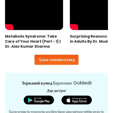
Metabolic Syndrome: Take
Surprising Reasons fo
Care of Your Heart (Part - 1) |
in Adults By Dr. Mudas
Dr. Ajay Kumar Sharma
Ҳама тамошо кунед
Зеркашӣ кунед
Барномаи GoMedii
Дар дастрас
Ҳалли ягонаи ба технология асосёфта барои ҳама ниёзҳои тиббии шумо бо