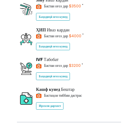
зону
Иваз кардан
*
Бастаи оғоз дар
$3500
Баҳодиҳӣ оғоз кунед
ҲИП
Иваз кардан
*
Бастаи оғоз дар
$4000
Баҳодиҳӣ оғоз кунед
IVF
Табобат
*
Бастаи оғоз дар
$3200
Баҳодиҳӣ оғоз кунед
Кашф кунед
Бештар
Бастаҳои тиббии дастрас
Ирсоли дархост