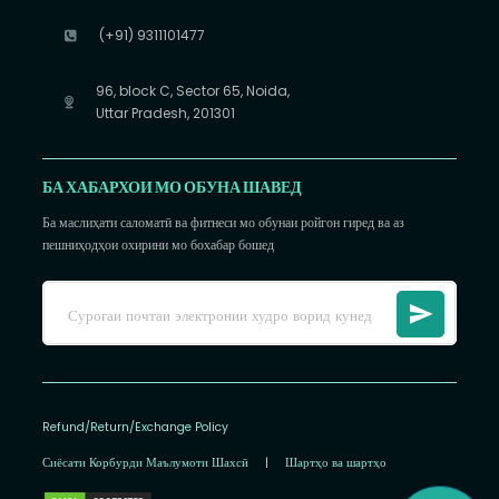
(+91) 9311101477
96, block C, Sector 65, Noida,
Uttar Pradesh, 201301
БА ХАБАРХОИ МО ОБУНА ШАВЕД
Ба маслиҳати саломатӣ ва фитнеси мо обунаи ройгон гиред ва аз
пешниҳодҳои охирини мо бохабар бошед
Refund/Return/Exchange Policy
Сиёсати Корбурди Маълумоти Шахсӣ
|
Шартҳо ва шартҳо