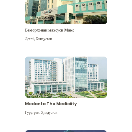
Беморхонаи махсуси Макс
Дехлй
,
Ҳиндустон
Medanta The Mediciity
Гуруграм
,
Ҳиндустон