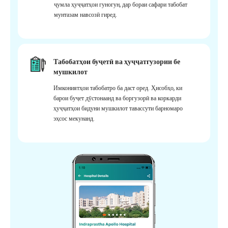
ҷумла ҳуҷҷатҳои гуногун, дар бораи сафари табобат
мунтазам навсозӣ гиред.
Табобатҳои буҷетӣ ва ҳуҷҷатгузории бе
мушкилот
Имкониятҳои табобатро ба даст оред. Ҳисобҳо, ки
барои буҷет дӯстонаанд ва боргузорӣ ва коркарди
ҳуҷҷатҳои бидуни мушкилот тавассути барномаро
эҳсос мекунанд.