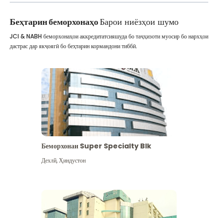
Беҳтарин беморхонаҳо
Барои ниёзҳои шумо
JCI & NABH беморхонаҳои аккредитатсияшуда бо таҷҳизоти муосир бо нархҳои
дастрас дар якҷоягӣ бо беҳтарин кормандони тиббӣ.
Беморхонаи Super Specialty Blk
Дехлй
,
Ҳиндустон