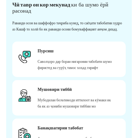
Чӣ тавр он кор мекунад
ки ба шумо ёрй
расонад
Раванди осон ва шаффофро таҷриба кунед, то саёҳати табобатии худро
аз Кашф то холӣ бо як раванди осони бомуваффақият анҷом диҳад.
Пурсиш
Саволҳоро дар бораи нигаронии табобати шумо
фиристед ва гурӯҳ тамос хоҳад гирифт
Мушовири тиббӣ
Мубодилаи боэътимоди иттилоот ва кӯмаки як
ба як аз ҷониби мушовири тиббии мо
Банақшагирии табобат