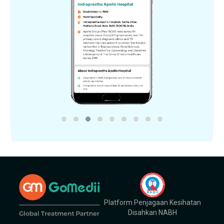
Platform Penjagaan Kesihatan
Disahkan NABH