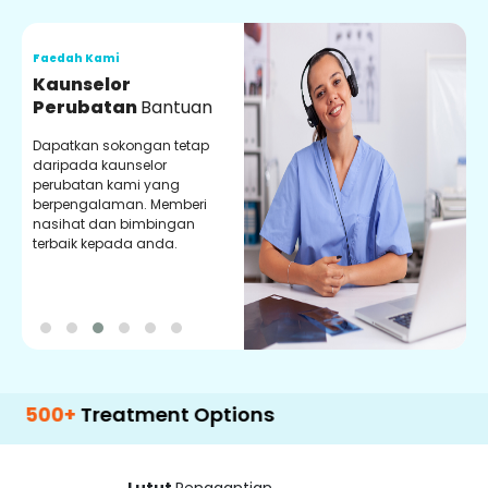
Faedah Kami
F
Kaunselor
V
Perubatan
Bantuan
P
Dapatkan sokongan tetap
P
daripada kaunselor
d
perubatan kami yang
p
berpengalaman. Memberi
m
nasihat dan bimbingan
m
terbaik kepada anda.
p
k
+
Treatment Options