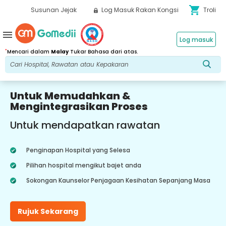
shopping_cart
Susunan Jejak
Log Masuk Rakan Kongsi
Troli
menu
Log masuk
*
Mencari dalam
Malay
Tukar Bahasa dari atas.
Untuk Memudahkan &
Mengintegrasikan Proses
Untuk mendapatkan rawatan
Penginapan Hospital yang Selesa
Pilihan hospital mengikut bajet anda
Sokongan Kaunselor Penjagaan Kesihatan Sepanjang Masa
Rujuk Sekarang