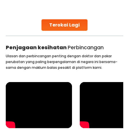
challenges and help couples achieve their dream of
parenthood. Skilled technicians collect sperm using
specialized procedures to ensure optimal quality. Once
collected, they process the
Terokai Lagi
Continue Reading
Penjagaan kesihatan
Perbincangan
Ulasan dan perbincangan penting dengan doktor dan pakar
perubatan yang paling berpengalaman di negara ini bersama-
sama dengan maklum balas pesakit di platform kami.