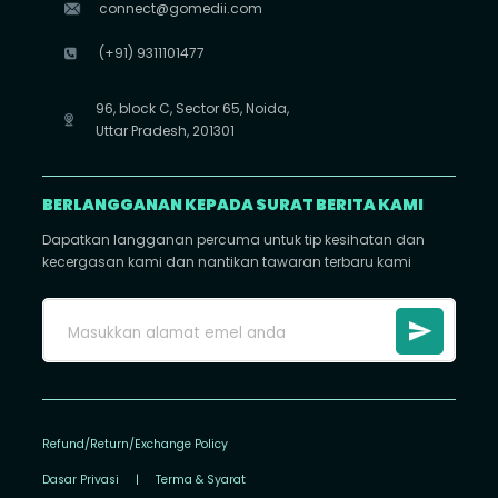
connect@gomedii.com
(+91) 9311101477
96, block C, Sector 65, Noida,
Uttar Pradesh, 201301
BERLANGGANAN KEPADA SURAT BERITA KAMI
Dapatkan langganan percuma untuk tip kesihatan dan
kecergasan kami dan nantikan tawaran terbaru kami
Refund/Return/Exchange Policy
Dasar Privasi
|
Terma & Syarat