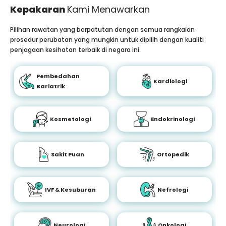
Kepakaran
Kami Menawarkan
Pilihan rawatan yang berpatutan dengan semua rangkaian
prosedur perubatan yang mungkin untuk dipilih dengan kualiti
penjagaan kesihatan terbaik di negara ini.
Pembedahan
Kardiologi
Bariatrik
Kosmetologi
Endokrinologi
Sakit Puan
Ortopedik
IVF & Kesuburan
Nefrologi
Neurologi
Onkologi