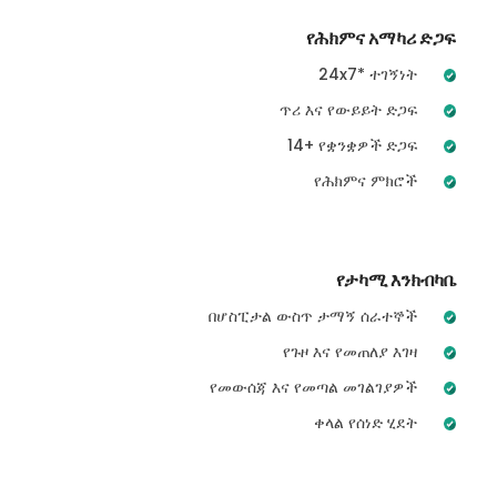
የሕክምና አማካሪ ድጋፍ
24x7* ተገኝነት
ጥሪ እና የውይይት ድጋፍ
14+ የቋንቋዎች ድጋፍ
የሕክምና ምክሮች
የታካሚ እንክብካቤ
በሆስፒታል ውስጥ ታማኝ ሰራተኞች
የጉዞ እና የመጠለያ እገዛ
የመውሰጃ እና የመጣል መገልገያዎች
ቀላል የሰነድ ሂደት