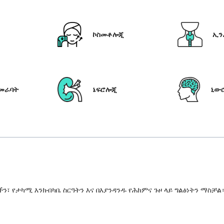
ኮስመቶሎጂ
ኢን
የመራባት
ኔፍሮሎጂ
ኒው
 የታካሚ እንክብካቤ ስርዓትን እና በእያንዳንዱ የሕክምና ጉዞ ላይ ግልፅነትን ማስቻል