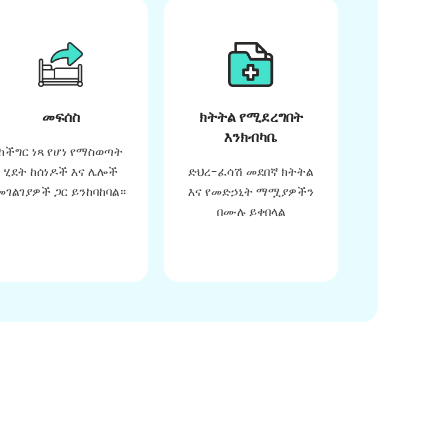
መፍሰስ
ክትትል የሚደረግበት
እንክብካቤ
ከችግር ነጻ የሆነ የማስወጣት
ሂደት ከሰነዶች እና ሌሎች
ድህረ-ፈሳሽ መደበኛ ክትትል
መገልገያዎች ጋር ይንከባከባል።
እና የመድኃኒት ማሟያዎችን
በሙሉ ይቀበላል