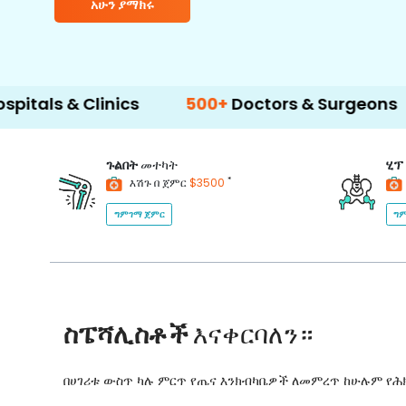
አሁን ያማክሩ
Clinics
500+
Doctors & Surgeons
14+
La
ጉልበት
መተካት
ሂፕ
*
እሽጉ በ ጀምር
$3500
ግምገማ ጀምር
ግም
ስፔሻሊስቶች
እናቀርባለን።
በሀገሪቱ ውስጥ ካሉ ምርጥ የጤና እንክብካቤዎች ለመምረጥ ከሁሉም የ