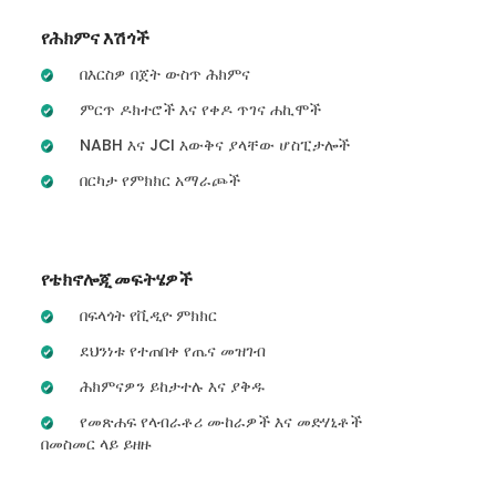
የሕክምና እሽጎች
በእርስዎ በጀት ውስጥ ሕክምና
ምርጥ ዶክተሮች እና የቀዶ ጥገና ሐኪሞች
NABH እና JCI እውቅና ያላቸው ሆስፒታሎች
በርካታ የምክክር አማራጮች
የቴክኖሎጂ መፍትሄዎች
በፍላጎት የቪዲዮ ምክክር
ደህንነቱ የተጠበቀ የጤና መዝገብ
ሕክምናዎን ይከታተሉ እና ያቅዱ
የመጽሐፍ የላብራቶሪ ሙከራዎች እና መድሃኒቶች
በመስመር ላይ ይዘዙ