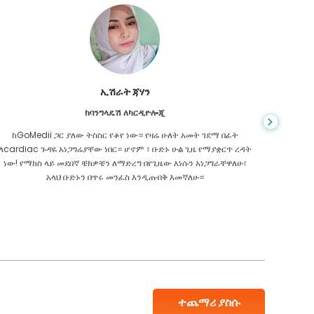
ኢሽራት ጃሃን
ከባንግላዴሽ ለካርዲዮሎጂ
ከGoMedii ጋር ያለው ትስስር የቆየ ነው። የዛሬ ሁለት አመት ገደማ በፊት
በመስመር 
ለcardiac ጉዳዬ አነጋግሬያቸው ነበር። ሆኖም ፣ ቡድኑ ሁል ጊዜ የማያቋርጥ ረዳት
እፈልጋ
ነው! የማክስ ላይ መደበኛ ቼክዎቼን ለማድረግ በየጊዜው እነሱን አነጋግራቸዋለሁ፣
አላህ ቡድኑን በጥሩ መንፈስ እንዲጠብቅ እመኛለሁ።
ተጨማሪ ያስሱ