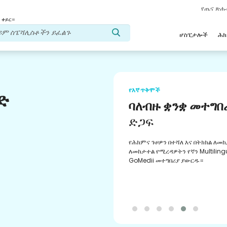
የጤና ጽ
 ቀይር።
ሆስፒታሎች
ሕ
የእኛ ጥቅሞች
ድ
ባለብዙ ቋንቋ መተግበ
ድጋፍ
የሕክምና ጉዞዎን በተሻለ እና በትክክል ለመከ
ለመከታተል የሚረዳዎትን የኛን Multiling
GoMedii መተግበሪያ ያውርዱ።