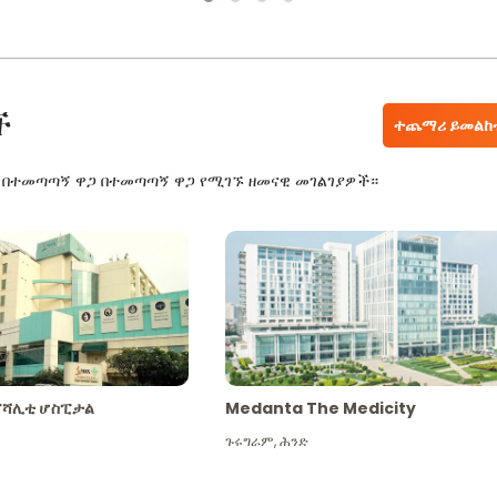
ች
ተጨማሪ ይመልከ
ር በተመጣጣኝ ዋጋ በተመጣጣኝ ዋጋ የሚገኙ ዘመናዊ መገልገያዎች።
ፔሻሊቲ ሆስፒታል
Medanta The Medicity
ጉሩግራም
,
ሕንድ