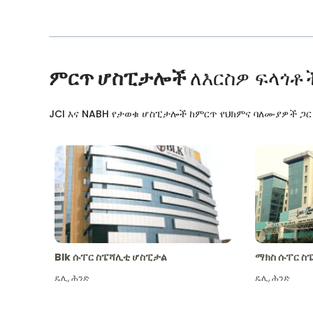
ምርጥ ሆስፒታሎች
ለእርስዎ ፍላጎቶ
JCI እና NABH የታወቁ ሆስፒታሎች ከምርጥ የህክምና ባለሙያዎች ጋ
Blk ሱፐር ስፔሻሊቲ ሆስፒታል
ማክስ ሱፐር ስ
ዴሊ
,
ሕንድ
ዴሊ
,
ሕንድ