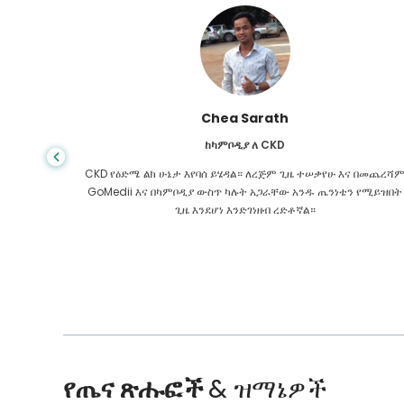
Chea Sarath
ከካምቦዲያ ለ CKD
ሙሉ ተስፋ
CKD የዕድሜ ልክ ሁኔታ እየባሰ ይሄዳል። ለረጅም ጊዜ ተሠቃየሁ እና በመጨረሻ
ነበር።
GoMedii እና በካምቦዲያ ውስጥ ካሉት አጋራቸው አንዱ ጤንነቴን የሚይዝበት
ጊዜ እንደሆነ እንድገነዘብ ረድቶኛል።
የጤና ጽሑፎች
& ዝማኔዎች