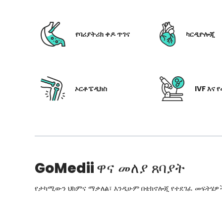
የባሪያትሪክ ቀዶ ጥገና
ካርዲዮሎጂ
ኦርቶፔዲክስ
IVF እና 
GoMedii
ዋና መለያ ጸባያት
የታካሚውን ህክምና ማቃለል፣ እንዲሁም በቴክኖሎጂ የተደገፈ መፍትሄዎችን፣