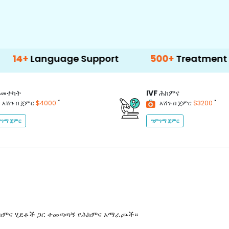
nguage Support
500+
Treatment Options
መተካት
IVF
ሕክምና
*
*
እሽጉ በ ጀምር
$4000
እሽጉ በ ጀምር
$3200
ገማ ጀምር
ግምገማ ጀምር
ሕክምና ሂደቶች ጋር ተመጣጣኝ የሕክምና አማራጮች።