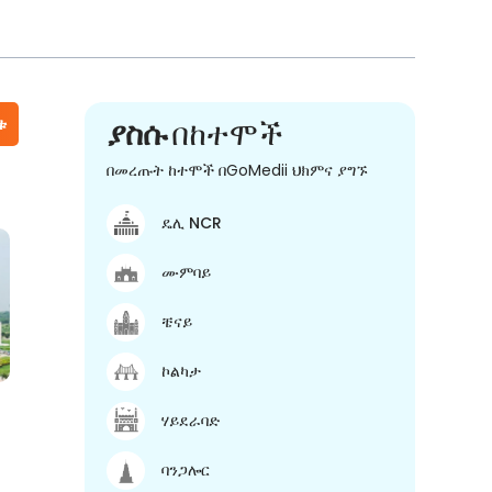
ቱ
ያስሱ
በከተሞች
በመረጡት ከተሞች በGoMedii ህክምና ያግኙ
ዴሊ NCR
ሙምባይ
ቼናይ
ኮልካታ
ሃይደራባድ
ባንጋሎር