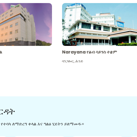
ል
Narayana የልብ ሳይንስ ተቋም
ባንጋሎር
,
ሕንድ
ርዳት
ን የተሳካ ለማድረግ ቀላል እና ግልፅ ሂደትን ይለማመዱ።