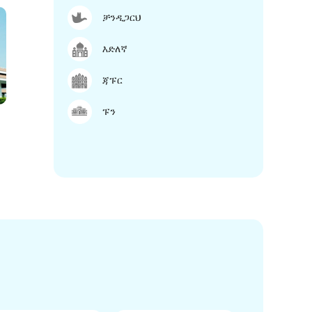
ቻንዲጋርህ
እድለኛ
ጃፑር
ፑን