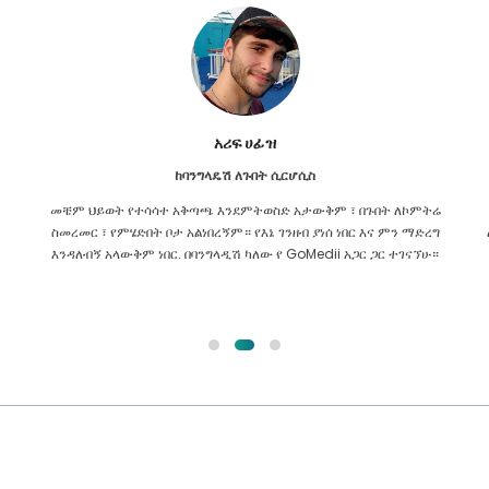
አሪፍ ሀፊዝ
ከባንግላዴሽ ለጉበት ሲርሆሲስ
ም
መቼም ህይወት የተሳሳተ አቅጣጫ እንደምትወስድ አታውቅም ፣ በጉበት ለኮምትሬ
ስመረመር ፣ የምሄድበት ቦታ አልነበረኝም። የእኔ ገንዘብ ያነሰ ነበር እና ምን ማድረግ
እንዳለብኝ አላውቅም ነበር. በባንግላዲሽ ካለው የ GoMedii አጋር ጋር ተገናኘሁ።