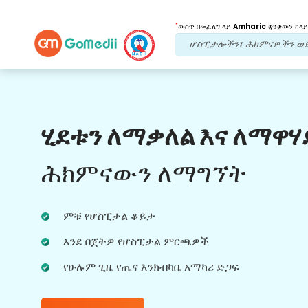
*
ውስጥ በመፈለግ ላይ
Amharic
ቋንቋውን ከላይ
የእኛ ጥቅሞች
ሂደቱን ለማቃለል እና ለማዋሃ
የመስመር ላይ ቪዲዮ
ምክክር
ሕክምናውን ለማግኘት
ለተሻለ የጤና አጠባበቅ ልምድ በእውነተኛ ጊዜ
ህክምናዎችን በተመለከተ በጣም ልምድ ካላቸው
ሀኪሞቻችን ጋር በመስመር ላይ ምክክር።
ምቹ የሆስፒታል ቆይታ
እንደ በጀትዎ የሆስፒታል ምርጫዎች
የሁሉም ጊዜ የጤና እንክብካቤ አማካሪ ድጋፍ