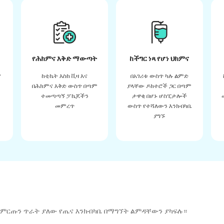
የሕክምና እቅድ ማውጣት
ከችግር ነጻ የሆነ ህክምና
ና
ከቲኬት እስከ ቪዛ እና
በአገሪቱ ውስጥ ካሉ ልምድ
በሕክምና እቅድ ውስጥ በጣም
ያላቸው ዶክተሮች ጋር በጣም
ተመጣጣኝ ፓኬጆችን
ታዋቂ በሆኑ ሆስፒታሎች
መምረጥ
ውስጥ የተሻለውን እንክብካቤ
ያግኙ
 ምርጡን ጥራት ያለው የጤና እንክብካቤ በማግኘት ልምዳቸውን ያካፍሉ።