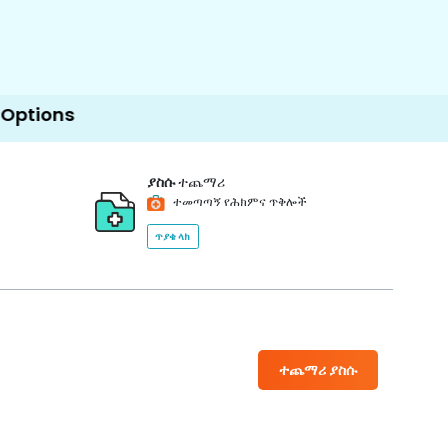
ያስሱ
ተጨማሪ
ተመጣጣኝ የሕክምና ጥቅሎች
ጥያቄ ላክ
ተጨማሪ ያስሱ