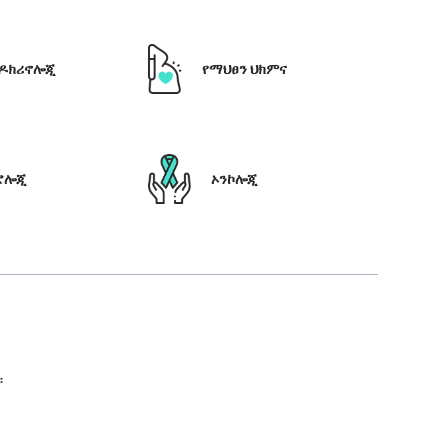
ዶክሪኖሎጂ
የማህፀን ህክምና
ሮሎጂ
ኦንኮሎጂ
።