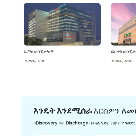
አፖሎ ሆስፒታሎች
ፎርቲስ ሆስፒታ
ባንጋሎር
,
ሕንድ
ባንጋሎር
,
ሕንድ
እንዴት እንደሚሰራ
እርስዎን ለመ
ከDiscovery ወደ Discharge በቀላል ሂደት የህክምና ጉዞዎ