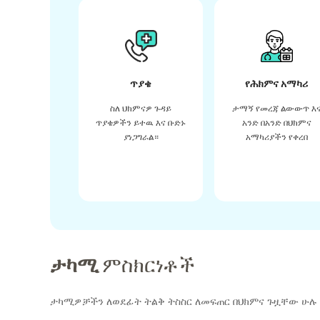
ጥያቄ
የሕክምና አማካሪ
ስለ ህክምናዎ ጉዳይ
ታማኝ የመረጃ ልውውጥ እ
ጥያቄዎችን ይተዉ እና ቡድኑ
አንድ በአንድ በህክምና
ያነጋግራል።
አማካሪያችን የቀረበ
ታካሚ
ምስክርነቶች
ታካሚዎቻችን ለወደፊት ትልቅ ትስስር ለመፍጠር በህክምና ጉዟቸው ሁሉ