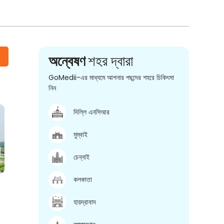
অন্বেষণ
শহর দ্বারা
GoMedii-এর মাধ্যমে আপনার পছন্দের শহরে চিকিৎসা
নিন
দিল্লি এনসিআর
মুম্বাই
চেন্নাই
কলকাতা
হায়দ্রাবাদ