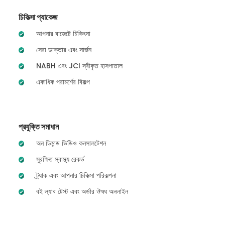
চিকিত্সা প্যাকেজ
আপনার বাজেটে চিকিৎসা
সেরা ডাক্তার এবং সার্জন
NABH এবং JCI স্বীকৃত হাসপাতাল
একাধিক পরামর্শের বিকল্প
প্রযুক্তি সমাধান
অন ডিমান্ড ভিডিও কনসালটেশন
সুরক্ষিত স্বাস্থ্য রেকর্ড
ট্র্যাক এবং আপনার চিকিত্সা পরিকল্পনা
বই ল্যাব টেস্ট এবং অর্ডার ঔষধ অনলাইন