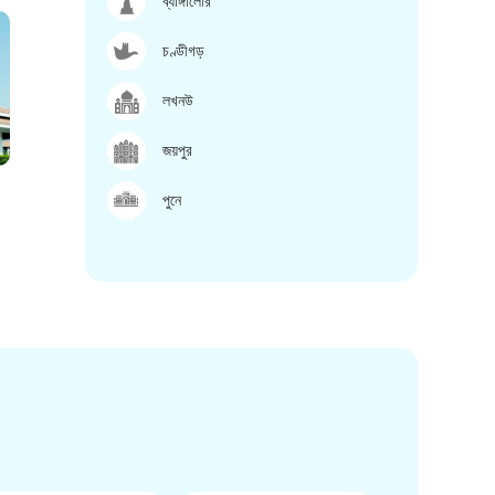
ব্যাঙ্গালোর
চণ্ডীগড়
লখনউ
জয়পুর
পুনে