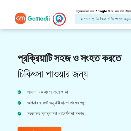
*
অনুসন্ধান করা হচ্ছে
Bangla
উপরে থেকে ভাষা পরিবর্ত
আমাদের সুবিধা
প্রক্রিয়াটি সহজ ও সংহত করতে
পোস্ট চিকিত্সা
অনুসরণ যত্ন
চিকিৎসা পাওয়ার জন্য
আপনার সমস্যার সমাধান করার জন্য আমাদের দলের সাথে 24x7
চিকিৎসা এবং রোগীর সহায়তা পান। আপনার চিকিৎসার
প্রয়োজনীয়তার নিয়মিত আপডেট।
আরামদায়ক হাসপাতালে থাকা
আপনার বাজেট অনুযায়ী হাসপাতালের পছন্দ
সর্বকালের স্বাস্থ্যসেবা পরামর্শদাতা সমর্থন