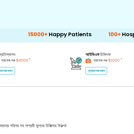
15000+
Happy Patients
100+
Hospitals & Cl
প্রতিস্থাপন
আইভিএফ
চিকিৎসা
*
*
প্যাকেজ শুরু
$4000
প্যাকেজ শুরু
$3200
যায়ন শুরু করুন
মূল্যায়ন শুরু করুন
ভাব্য পরিসর সহ সাশ্রয়ী মূল্যের চিকিত্সার বিকল্প।