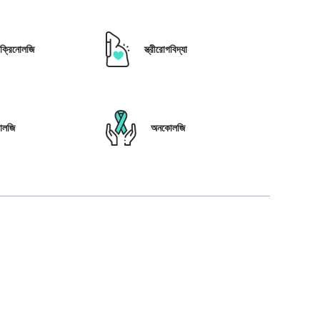
োক্রিনোলজি
স্ত্রীরোগবিদ্যা
োলজি
অনকোলজি