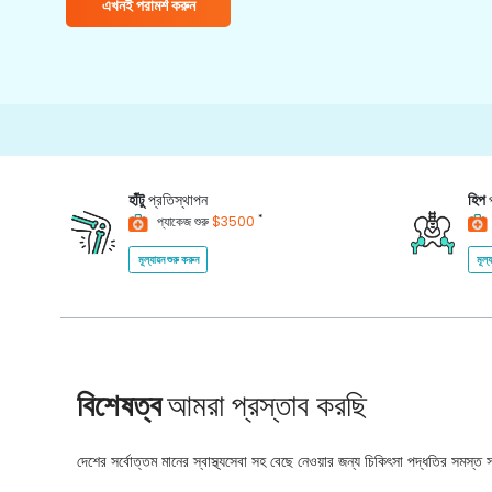
এখনই পরামর্শ করুন
হাঁটু
প্রতিস্থাপন
হিপ
*
প্যাকেজ শুরু
$3500
মূল্যায়ন শুরু করুন
মূল্
বিশেষত্ব
আমরা প্রস্তাব করছি
দেশের সর্বোত্তম মানের স্বাস্থ্যসেবা সহ বেছে নেওয়ার জন্য চিকিৎসা পদ্ধতির সমস্ত সম্