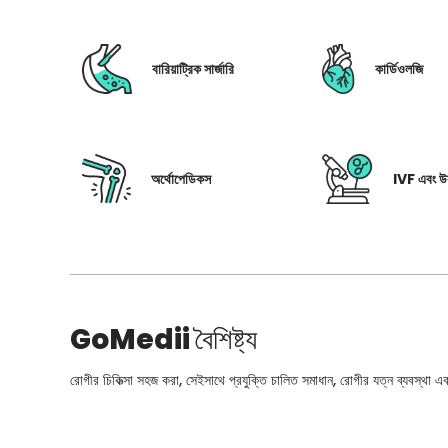
বারিয়াট্রিক সার্জারি
কার্ডিওলজি
অর্থোপেডিকস
IVF এবং উর
GoMedii
বৈশিষ্ট্য
রোগীর চিকিত্সা সহজ করা, সেইসাথে প্রযুক্তি চালিত সমাধান, রোগীর যত্ন ব্যবস্থা এবং