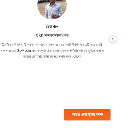
চেয়া শরৎ
CKD জন্য কম্বোডিয়া থেকে
CKD একটি দীর্ঘস্থায়ী অবস্থা যা আরও খারাপ হতে থাকে। আমি দীর্ঘদিন ধরে এটি সহ্য করেছি
আপনি কখনই জ
এবং অবশেষে GoMedii এবং কম্বোডিয়াতে তাদের একজন অংশীদার আমাকে বুঝতে সাহায্য
আমার কো
করেছে যে আমার স্বাস্থ্যকে ধরে রাখার সময় এসেছে।
বাংলাদেশ
আরও এক্সপ্লোর করুন