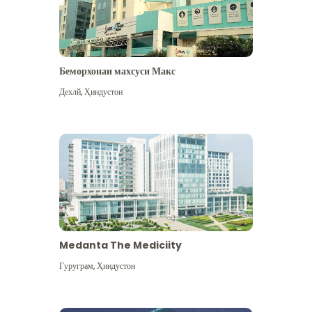
Беморхонаи махсуси Макс
Дехлй
,
Ҳиндустон
Medanta The Mediciity
Гуруграм
,
Ҳиндустон