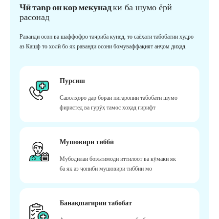
Чӣ тавр он кор мекунад
ки ба шумо ёрй
расонад
Раванди осон ва шаффофро таҷриба кунед, то саёҳати табобатии худро
аз Кашф то холӣ бо як раванди осони бомуваффақият анҷом диҳад.
Пурсиш
Саволҳоро дар бораи нигаронии табобати шумо
фиристед ва гурӯҳ тамос хоҳад гирифт
Мушовири тиббӣ
Мубодилаи боэътимоди иттилоот ва кӯмаки як
ба як аз ҷониби мушовири тиббии мо
Банақшагирии табобат