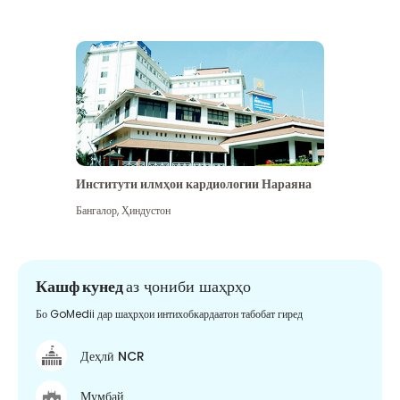
Институти илмҳои кардиологии Нараяна
Бангалор
,
Ҳиндустон
Кашф кунед
аз ҷониби шаҳрҳо
Бо GoMedii дар шаҳрҳои интихобкардаатон табобат гиред
Деҳлӣ NCR
Мумбай