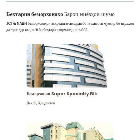
Беҳтарин беморхонаҳо
Барои ниёзҳои шумо
JCI & NABH беморхонаҳои аккредитатсияшуда бо таҷҳизоти муосир бо нархҳои
дастрас дар якҷоягӣ бо беҳтарин кормандони тиббӣ.
Беморхонаи Super Specialty Blk
Дехлй
,
Ҳиндустон