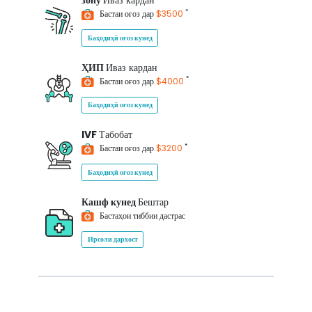
зону
Иваз кардан
*
Бастаи оғоз дар
$3500
Баҳодиҳӣ оғоз кунед
ҲИП
Иваз кардан
*
Бастаи оғоз дар
$4000
Баҳодиҳӣ оғоз кунед
IVF
Табобат
*
Бастаи оғоз дар
$3200
Баҳодиҳӣ оғоз кунед
Кашф кунед
Бештар
Бастаҳои тиббии дастрас
Ирсоли дархост