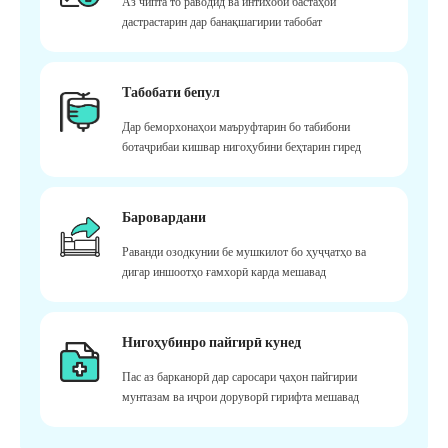
Аз чипта то раводид ва интихоби бастаҳои
дастрастарин дар банақшагирии табобат
Табобати бепул
Дар беморхонаҳои маъруфтарин бо табибони
ботаҷрибаи кишвар нигоҳубини беҳтарин гиред
Баровардани
Раванди озодкунии бе мушкилот бо ҳуҷҷатҳо ва
дигар иншоотҳо ғамхорӣ карда мешавад
Нигоҳубинро пайгирӣ кунед
Пас аз барканорӣ дар саросари ҷаҳон пайгирии
мунтазам ва иҷрои доруворӣ гирифта мешавад