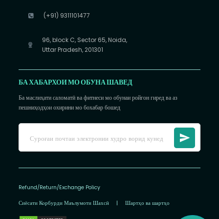
(+91) 9311101477
96, block C, Sector 65, Noida,
Uttar Pradesh, 201301
БА ХАБАРХОИ МО ОБУНА ШАВЕД
Ба маслиҳати саломатӣ ва фитнеси мо обунаи ройгон гиред ва аз
пешниҳодҳои охирини мо бохабар бошед
Refund/Return/Exchange Policy
Сиёсати Корбурди Маълумоти Шахсӣ
|
Шартҳо ва шартҳо