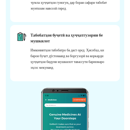
ҷумла ҳуҷҷатҳои гуногун, дар бораи сафари табобат
мунтазам навсозӣ гиред.
Табобатҳои буҷетӣ ва ҳуҷҷатгузории бе
мушкилот
Имкониятҳои табобатро ба даст оред. Ҳисобҳо, ки
барои буҷет дӯстонаанд ва боргузорӣ ва коркарди
ҳуҷҷатҳои бидуни мушкилот тавассути барномаро
эҳсос мекунанд.