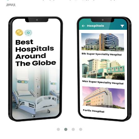
диҳед