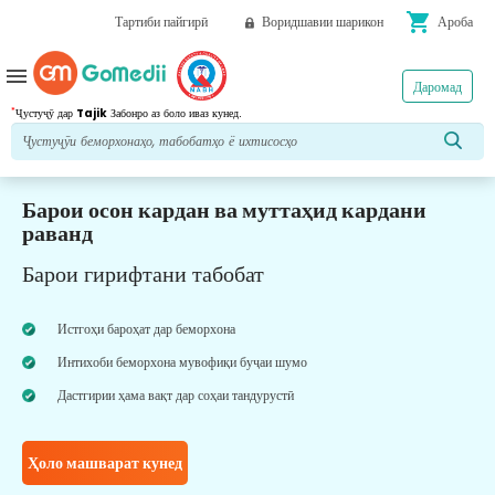
shopping_cart
Тартиби пайгирӣ
Воридшавии шарикон
Ароба
menu
Даромад
*
Ҷустуҷӯ дар
Tajik
Забонро аз боло иваз кунед.
Барои осон кардан ва муттаҳид кардани
раванд
Барои гирифтани табобат
Истгоҳи бароҳат дар беморхона
Интихоби беморхона мувофиқи буҷаи шумо
Дастгирии ҳама вақт дар соҳаи тандурустӣ
Ҳоло машварат кунед