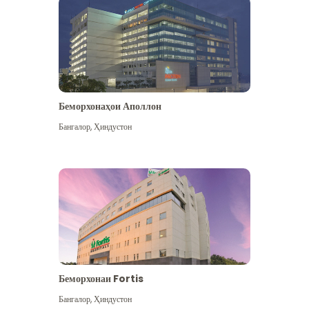
Беморхонаҳои Аполлон
Бангалор
,
Ҳиндустон
Бештар дидан
Беморхонаи Fortis
Бангалор
,
Ҳиндустон