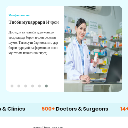
Манфиатҳои мо
М
Тибби муқаррарӣ
Ичрои
Х
Доруҳои аз ҷониби дорухонаҳо
Х
тасдиқшуда барои иҷрои рецепти
а
шумо. Тавассути барномаи мо дар
м
бораи пуркунӣ ва фармоиши осон
к
мунтазам навсозиҳо гиред.
ics
500+
Doctors & Surgeons
14+
Langu