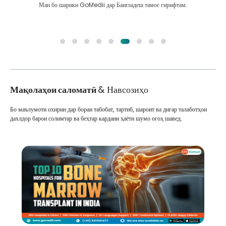
Ман бо шарики GoMedii дар Бангладеш тамос гирифтам.
Мақолаҳои саломатӣ
& Навсозиҳо
Бо маълумоти охирин дар бораи табобат, тартиб, шароит ва дигар талаботҳои
дахлдор барои солимтар ва беҳтар кардани ҳаёти шумо огоҳ шавед.