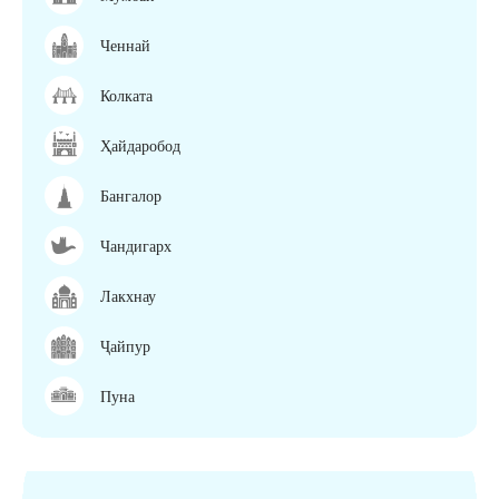
Ченнай
Колката
Ҳайдаробод
Бангалор
Чандигарх
Лакхнау
Ҷайпур
Пуна