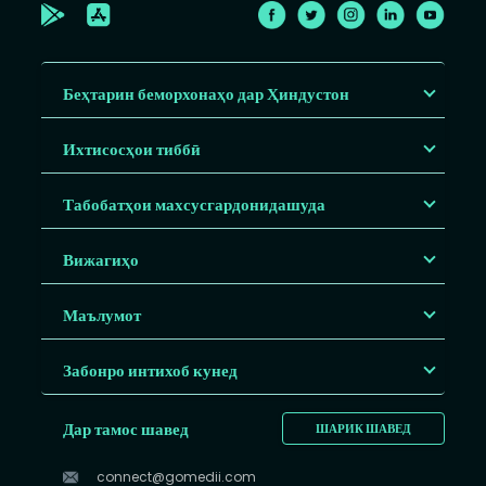
Беҳтарин беморхонаҳо дар Ҳиндустон
Ихтисосҳои тиббӣ
Табобатҳои махсусгардонидашуда
Вижагиҳо
Маълумот
Забонро интихоб кунед
Дар тамос шавед
ШАРИК ШАВЕД
connect@gomedii.com