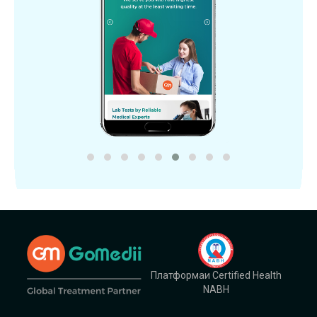
Платформаи Certified Health
NABH