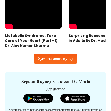
Metabolic Syndrome: Take
Surprising Reasons fo
Care of Your Heart (Part - 1) |
in Adults By Dr. Mudas
Dr. Ajay Kumar Sharma
Ҳама тамошо кунед
Зеркашӣ кунед
Барномаи GoMedii
Дар дастрас
Ҳалли ягонаи ба технология асосёфта барои ҳама ниёзҳои тиббии шумо бо