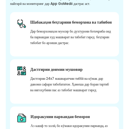
пайгирӣ ва мониторинг дар App GoMedii дастрас аст.
Шабакаҳои беҳтарини беморхона ва табибон
Дар беморхонаҳои муосир бо духтурони ботаҷриба оид
ба парвандаи худ машварат ва табобат гиред. беҳтарин
табобат бо арзиши дастрас.
Дастгирии доимии мушовир
Дастгирии 24x7 машваратчии тиббӣ ва кӯмак дар
давоми сафари табобататон. Ҳамеша дар бораи тартиб
ва нигоҳубини пас аз табобат машварат гиред.
Идоракунии парвандаи беморон
Аз кашф то холӣ, бо кӯмаки идоракунии парванда, аз