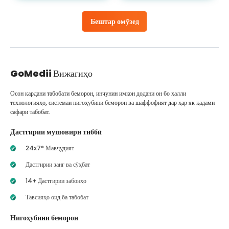
Бештар омӯзед
GoMedii
Вижагиҳо
Осон кардани табобати беморон, инчунин имкон додани он бо ҳалли
технологияҳо, системаи нигоҳубини беморон ва шаффофият дар ҳар як қадами
сафари табобат.
Дастгирии мушовири тиббӣ
24x7* Мавҷудият
Дастгирии занг ва сӯҳбат
14+ Дастгирии забонҳо
Тавсияҳо оид ба табобат
Нигоҳубини беморон