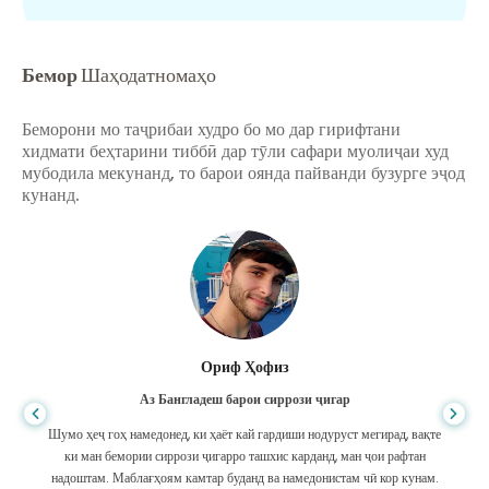
Бемор
Шаҳодатномаҳо
Беморони мо таҷрибаи худро бо мо дар гирифтани
хидмати беҳтарини тиббӣ дар тӯли сафари муолиҷаи худ
мубодила мекунанд, то барои оянда пайванди бузурге эҷод
кунанд.
Ориф Ҳофиз
Аз Бангладеш барои сиррози ҷигар
Шумо ҳеҷ гоҳ намедонед, ки ҳаёт кай гардиши нодуруст мегирад, вақте
ки ман бемории сиррози ҷигарро ташхис карданд, ман ҷои рафтан
надоштам. Маблағҳоям камтар буданд ва намедонистам чӣ кор кунам.