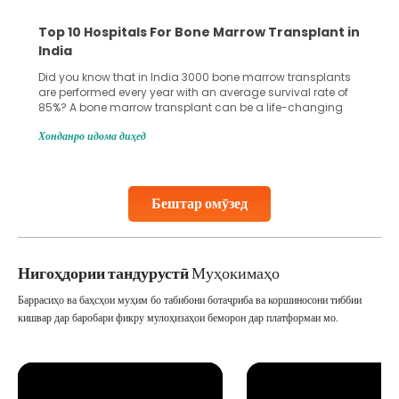
ant in
Recognizing Critical Symptoms of a Frontal
Lobe Brain Tumor Could Save Your Life
plants
Did you know that the frontal lobe of your brain is the most
te of
common site for tumor occurrence? The frontal lobe is a
ging
key part of your brain and is responsible for various
ital can
important functions in your body. Any sort of damage or
Хонданро идома диҳед
d’s
harm to it can lead to serious complications. However, wit
early diagnosis
Continue Reading
Бештар омӯзед
Нигоҳдории тандурустӣ
Муҳокимаҳо
Баррасиҳо ва баҳсҳои муҳим бо табибони ботаҷриба ва коршиносони тиббии
кишвар дар баробари фикру мулоҳизаҳои беморон дар платформаи мо.