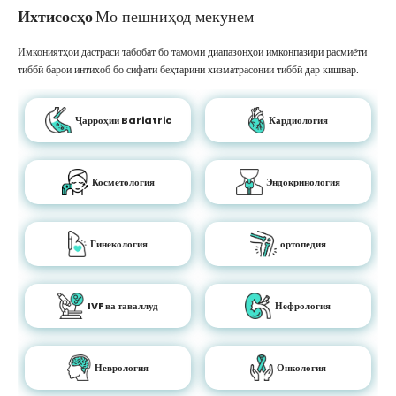
Ихтисосҳо
Мо пешниҳод мекунем
Имкониятҳои дастраси табобат бо тамоми диапазонҳои имконпазири расмиёти
тиббӣ барои интихоб бо сифати беҳтарини хизматрасонии тиббӣ дар кишвар.
Ҷарроҳии Bariatric
Кардиология
Косметология
Эндокринология
Гинекология
ортопедия
IVF ва таваллуд
Нефрология
Неврология
Онкология