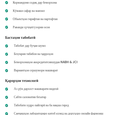
Кормандони содиқ дар беморхона
Кӯмаки сафар ва манзил
Объектҳои гирифтан ва партофтан
Раванди ҳуҷҷатгузории осон
Бастаҳои табобатӣ
Табобат дар буҷаи шумо
Беҳтарин табибон ва ҷарроҳон
Беморхонаҳои аккредитатсияшудаи NABH & JCI
Вариантҳои сершумори машварат
Қарорҳои технологӣ
Аз рӯи дархост машварати видеоӣ
Сабти саломатии бехатар
Табобати худро пайгирӣ ва ба нақша гиред
Санҷишҳои лабораториро китоб кунед ва доруҳоро онлайн фармоиш