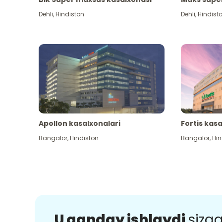
Dehli
,
Hindiston
Dehli
,
Hindist
Apollon kasalxonalari
Fortis kas
Bangalor
,
Hindiston
Bangalor
,
Hin
U qanday ishlaydi
sizg