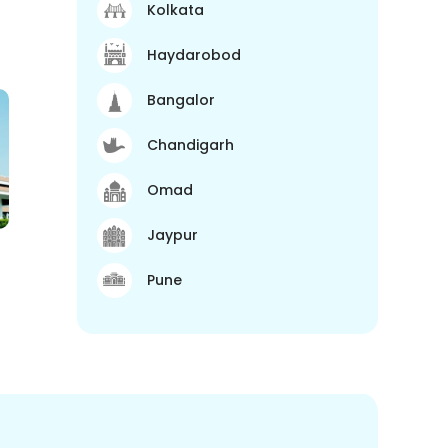
Kolkata
Haydarobod
Bangalor
Chandigarh
Omad
Jaypur
Pune