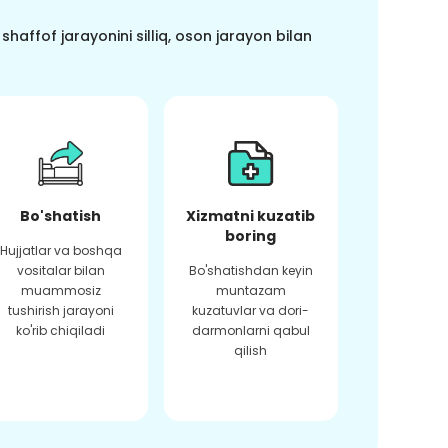
haffof jarayonini silliq, oson jarayon bilan
Bo'shatish
Xizmatni kuzatib
boring
Hujjatlar va boshqa
vositalar bilan
Bo'shatishdan keyin
muammosiz
muntazam
tushirish jarayoni
kuzatuvlar va dori-
ko'rib chiqiladi
darmonlarni qabul
qilish