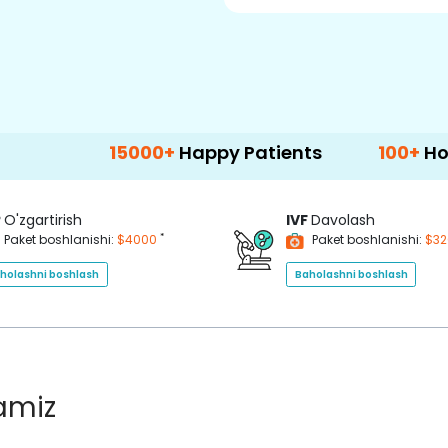
15000+
Happy Patients
100+
Hospitals & 
P
O'zgartirish
IVF
Davolash
*
Paket boshlanishi:
$4000
Paket boshlanishi:
$3
holashni boshlash
Baholashni boshlash
lamiz