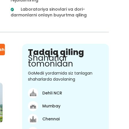
Laboratoriya sinovlari va dori-
darmonlarni onlayn buyurtma qiling
ish
Tadqiq qiling
Shaharlar
tomonidan
GoMedii yordamida siz tanlagan
shaharlarda davolaning
Dehli NCR
Mumbay
Chennai