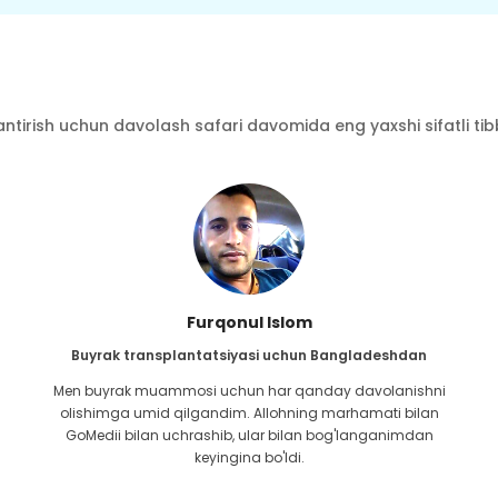
ntirish uchun davolash safari davomida eng yaxshi sifatli tibbi
Furqonul Islom
Buyrak transplantatsiyasi uchun Bangladeshdan
Men buyrak muammosi uchun har qanday davolanishni
olishimga umid qilgandim. Allohning marhamati bilan
GoMedii bilan uchrashib, ular bilan bog'langanimdan
keyingina bo'ldi.