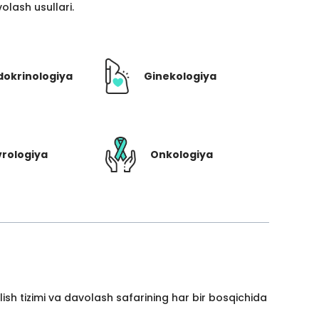
lash usullari.
dokrinologiya
Ginekologiya
rologiya
Onkologiya
ish tizimi va davolash safarining har bir bosqichida