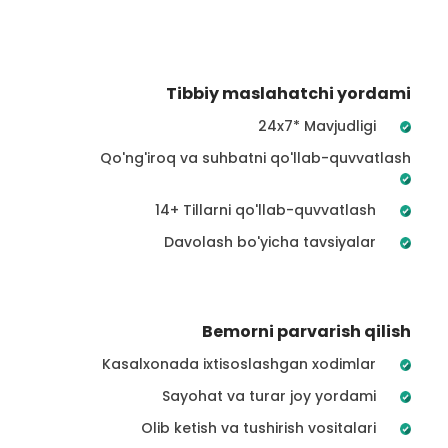
Tibbiy maslahatchi yordami
24x7* Mavjudligi
Qo'ng'iroq va suhbatni qo'llab-quvvatlash
14+ Tillarni qo'llab-quvvatlash
Davolash bo'yicha tavsiyalar
Bemorni parvarish qilish
Kasalxonada ixtisoslashgan xodimlar
Sayohat va turar joy yordami
Olib ketish va tushirish vositalari