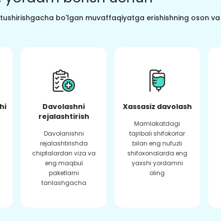
o tushirishgacha bo'lgan muvaffaqiyatga erishishning oson va s
hi
Davolashni
Xassasiz davolash
rejalashtirish
Mamlakatdagi
Davolanishni
tajribali shifokorlar
rejalashtirishda
bilan eng nufuzli
chiptalardan viza va
shifoxonalarda eng
eng maqbul
yaxshi yordamni
paketlarni
oling
tanlashgacha