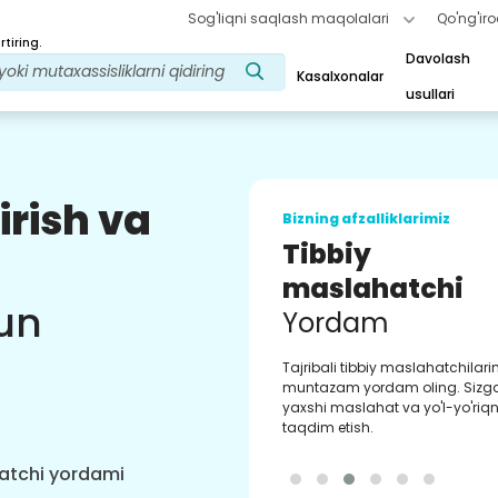
Sog'liqni saqlash maqolalari
Qo'ng'iro
tiring.
Davolash
Kasalxonalar
usullari
irish va
Bizning afzalliklarimiz
Tibbiy
maslahatchi
un
Yordam
Tajribali tibbiy maslahatchilar
muntazam yordam oling. Sizg
yaxshi maslahat va yo'l-yo'riqn
taqdim etish.
hatchi yordami