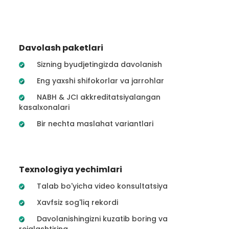
Davolash paketlari
Sizning byudjetingizda davolanish
Eng yaxshi shifokorlar va jarrohlar
NABH & JCI akkreditatsiyalangan
kasalxonalari
Bir nechta maslahat variantlari
Texnologiya yechimlari
Talab bo'yicha video konsultatsiya
Xavfsiz sog'liq rekordi
Davolanishingizni kuzatib boring va
rejalashtiring