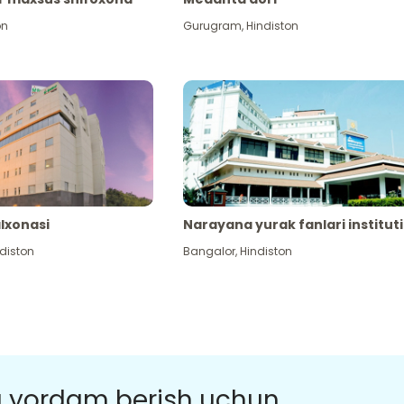
on
Gurugram
,
Hindiston
alxonasi
Narayana yurak fanlari instituti
diston
Bangalor
,
Hindiston
a yordam berish uchun