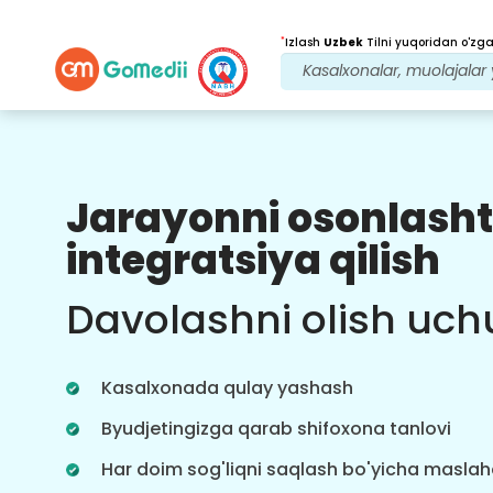
*
Izlash
Uzbek
Tilni yuqoridan o'zgar
Jarayonni osonlasht
Bizning afzalliklarimiz
integratsiya qilish
Davolanishdan
keyingi
kuzatuv
Davolashni olish uch
parvarishi
Bizning jamoamiz bilan har doim
muammolaringizni hal qilish uchun
Kasalxonada qulay yashash
24x7 tibbiy va bemorlarni qo'llab-
quvvatlang. Davolanish ehtiyojlaringiz
Byudjetingizga qarab shifoxona tanlovi
haqida muntazam yangilanishlar.
Har doim sog'liqni saqlash bo'yicha masla