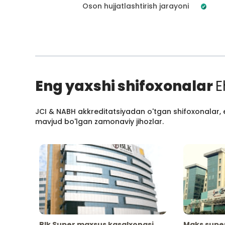
Oson hujjatlashtirish jarayoni
Eng yaxshi shifoxonalar
E
JCI & NABH akkreditatsiyadan o'tgan shifoxonalar, e
mavjud bo'lgan zamonaviy jihozlar.
Blk Super maxsus kasalxonasi
Maks supe