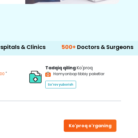
Clinics
500+
Doctors & Surgeons
14+
Lan
Tadqiq qiling
Ko'proq
*
200
Hamyonbop tibbiy paketlar
So'rov yuborish
Ko'proq o'rganing