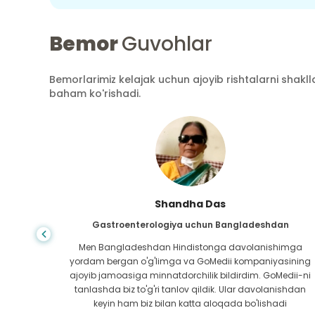
Bemor
Guvohlar
Bemorlarimiz kelajak uchun ajoyib rishtalarni shaklla
baham ko'rishadi.
Shandha Das
an
Gastroenterologiya uchun Bangladeshdan
bundan
Men Bangladeshdan Hindistonga davolanishimga
ini hech
yordam bergan o'g'limga va GoMedii kompaniyasining
 topib
ajoyib jamoasiga minnatdorchilik bildirdim. GoMedii-ni
aning
tanlashda biz to'g'ri tanlov qildik. Ular davolanishdan
ga katta
keyin ham biz bilan katta aloqada bo'lishadi