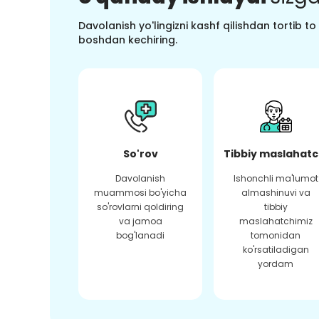
Davolanish yo'lingizni kashf qilishdan tortib t
boshdan kechiring.
So'rov
Tibbiy maslahatc
Davolanish
Ishonchli ma'lumot
muammosi bo'yicha
almashinuvi va
so'rovlarni qoldiring
tibbiy
va jamoa
maslahatchimiz
bog'lanadi
tomonidan
ko'rsatiladigan
yordam