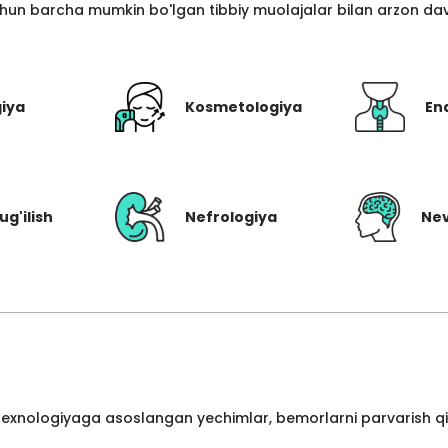
hun barcha mumkin bo'lgan tibbiy muolajalar bilan arzon davo
giya
Kosmetologiya
En
ug'ilish
Nefrologiya
Nev
 texnologiyaga asoslangan yechimlar, bemorlarni parvarish qil