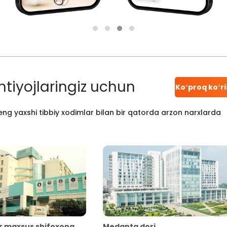
htiyojlaringiz uchun
Koʻproq koʻr
ng yaxshi tibbiy xodimlar bilan bir qatorda arzon narxlarda
r maxsus shifoxona
Medanta dori