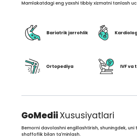
Mamlakatdagi eng yaxshi tibbiy xizmatni tanlash uc
Bariatrik jarrohlik
Kardiolo
Ortopediya
IVF va t
GoMedii
Xususiyatlari
Bemorni davolashni engillashtirish, shuningdek, uni
shaffoflik bilan ta'minlash.