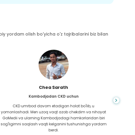
y yordam olish bo'yicha o'z tajribalarini biz bilan
Chea Sarath
Kambodjadan CKD uchun
CKD umrbod davom etadigan holat bo'lib, u
Hayot
yomonlashadi. Men uzoq vaqt azob chekdim va nihoyat
bilm
GoMedii va ularning Kambodjadagi hamkorlaridan biri
boradi
sog'ligimni saqlash vaqti kelganini tushunishga yordam
ed
berdi.
Bang