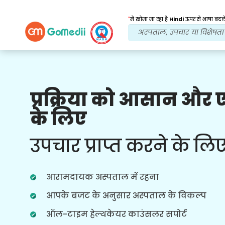
*
में खोजा जा रहा है
Hindi
ऊपर से भाषा बदले
प्रक्रिया को आसान और
हमारे लाभ
के लिए
इलाज के बाद
अनुवर्ती
देखभाल
उपचार प्राप्त करने के लि
हर समय आपकी समस्याओं का समाधान करने
वाली हमारी टीम के साथ चौबीसों घंटे चिकित्सा
और रोगी सहायता प्राप्त करें। आपके उपचार की
आरामदायक अस्पताल में रहना
जरूरतों पर नियमित अपडेट।
आपके बजट के अनुसार अस्पताल के विकल्प
ऑल-टाइम हेल्थकेयर काउंसलर सपोर्ट