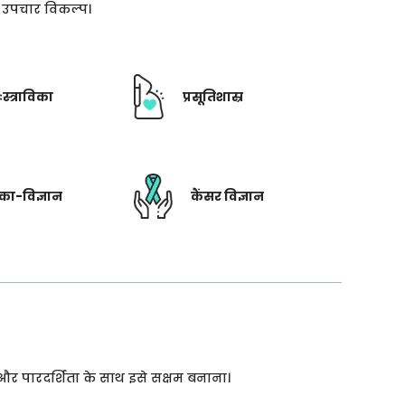
ती उपचार विकल्प।
ःस्त्राविका
प्रसूतिशास्र
रिका-विज्ञान
कैंसर विज्ञान
 और पारदर्शिता के साथ इसे सक्षम बनाना।