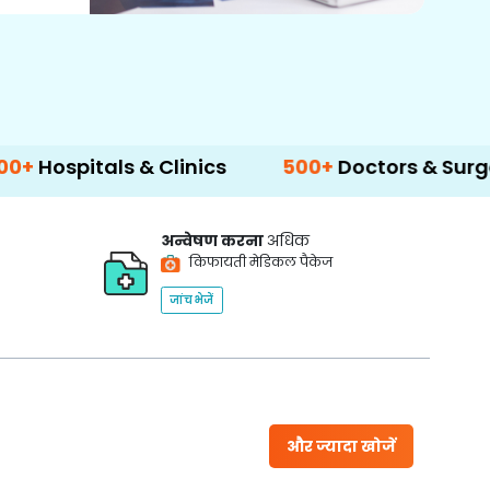
ls & Clinics
500+
Doctors & Surgeons
14
अन्वेषण करना
अधिक
किफायती मेडिकल पैकेज
जांच भेजें
और ज्यादा खोजें