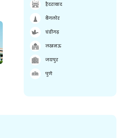
हैदराबाद
बैंगलोर
चंडीगढ़
लखनऊ
जयपुर
पुणे