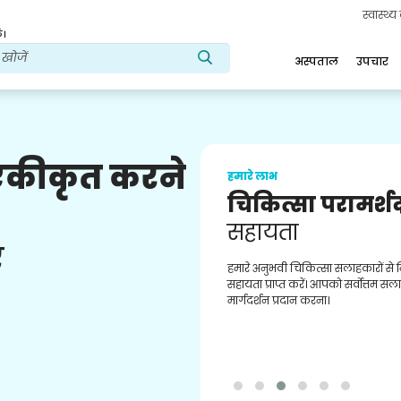
स्वास्थ्
ं।
अस्पताल
उपचार
 एकीकृत करने
हमारे लाभ
चिकित्सा परामर्श
सहायता
ए
हमारे अनुभवी चिकित्सा सलाहकारों से
सहायता प्राप्त करें। आपको सर्वोत्तम स
मार्गदर्शन प्रदान करना।