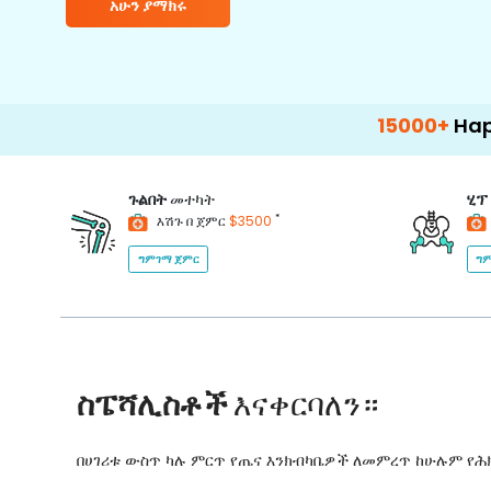
አሁን ያማክሩ
15000+
Happy Patient
ጉልበት
መተካት
ሂፕ
*
እሽጉ በ ጀምር
$3500
ግምገማ ጀምር
ግም
ስፔሻሊስቶች
እናቀርባለን።
በሀገሪቱ ውስጥ ካሉ ምርጥ የጤና እንክብካቤዎች ለመምረጥ ከሁሉም የ