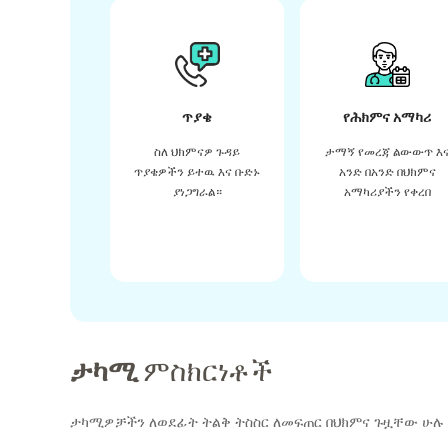
ጥያቄ
የሕክምና አማካሪ
ስለ ህክምናዎ ጉዳይ
ታማኝ የመረጃ ልውውጥ እ
ጥያቄዎችን ይተዉ እና ቡድኑ
አንድ በአንድ በህክምና
ያነጋግራል።
አማካሪያችን የቀረበ
ታካሚ
ምስክርነቶች
ታካሚዎቻችን ለወደፊት ትልቅ ትስስር ለመፍጠር በህክምና ጉዟቸው ሁሉ