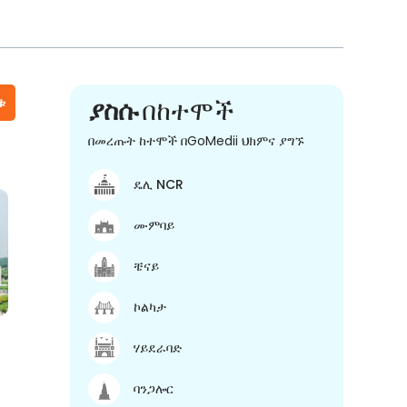
ቱ
ያስሱ
በከተሞች
በመረጡት ከተሞች በGoMedii ህክምና ያግኙ
ዴሊ NCR
ሙምባይ
ቼናይ
ኮልካታ
ሃይደራባድ
ባንጋሎር