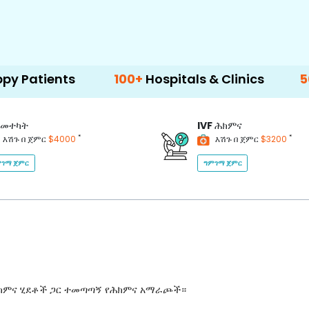
s
100+
Hospitals & Clinics
500+
Doctor
መተካት
IVF
ሕክምና
*
*
እሽጉ በ ጀምር
$4000
እሽጉ በ ጀምር
$3200
ገማ ጀምር
ግምገማ ጀምር
ሕክምና ሂደቶች ጋር ተመጣጣኝ የሕክምና አማራጮች።