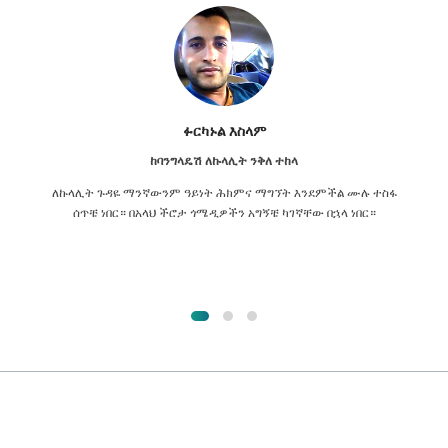
ፉርካኑል እስላም
ከባንግላዴሽ ለኩላሊት ንቅለ ተከላ
ለኩላሊት ጉዳዬ ማንኛውንም ዓይነት ሕክምና ማግኘት እንደምችል ሙሉ ተስፋ
ሰጥቼ ነበር። በአላህ ችሮታ ጎሜዲዎችን አግኝቼ ካገኛቸው በኋላ ነበር።