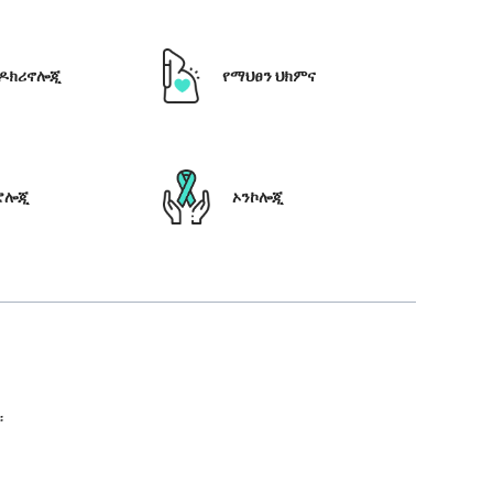
ዶክሪኖሎጂ
የማህፀን ህክምና
ሮሎጂ
ኦንኮሎጂ
።