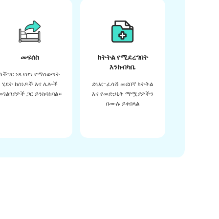
መፍሰስ
ክትትል የሚደረግበት
እንክብካቤ
ከችግር ነጻ የሆነ የማስወጣት
ሂደት ከሰነዶች እና ሌሎች
ድህረ-ፈሳሽ መደበኛ ክትትል
መገልገያዎች ጋር ይንከባከባል።
እና የመድኃኒት ማሟያዎችን
በሙሉ ይቀበላል