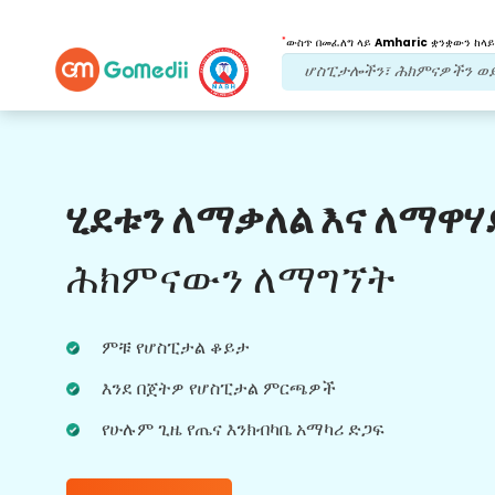
*
ውስጥ በመፈለግ ላይ
Amharic
ቋንቋውን ከላይ
የእኛ ጥቅሞች
ሂደቱን ለማቃለል እና ለማዋሃ
የሕክምና አማካሪ
እርዳታ
ሕክምናውን ለማግኘት
ልምድ ካላቸው የህክምና አማካሪዎቻችን መደበኛ ድጋፍ
ያግኙ። ምርጥ ምክር እና መመሪያን ይሰጥዎታል።
ምቹ የሆስፒታል ቆይታ
እንደ በጀትዎ የሆስፒታል ምርጫዎች
የሁሉም ጊዜ የጤና እንክብካቤ አማካሪ ድጋፍ