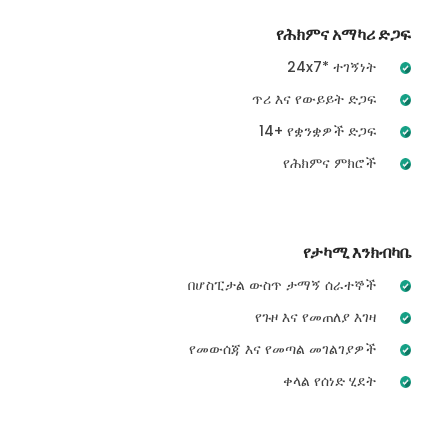
የሕክምና አማካሪ ድጋፍ
24x7* ተገኝነት
ጥሪ እና የውይይት ድጋፍ
14+ የቋንቋዎች ድጋፍ
የሕክምና ምክሮች
የታካሚ እንክብካቤ
በሆስፒታል ውስጥ ታማኝ ሰራተኞች
የጉዞ እና የመጠለያ እገዛ
የመውሰጃ እና የመጣል መገልገያዎች
ቀላል የሰነድ ሂደት