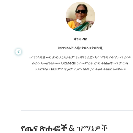
ሻንዳ ዳስ
ከባንግላዴሽ ለጂስትሮኢንትሮሎጂ
 ዋጋ የጤና
ከባንግላዲሽ ወደ ህንድ እንድታከም የረዳኝን ልጄን እና ጎሜዲ የተባለውን ድንቅ
ዩኬ ውስጥ
ቡድን አመሰግናለው። GoMedii ን በመምረጥ ረገድ ትክክለኛውን ምርጫ
 የማያቋርጥ
አድርገናል። ከህክምና በኋላም ቢሆን ከእኛ ጋር ትልቅ ትስስር አላቸው።
የጤና ጽሑፎች
& ዝማኔዎች