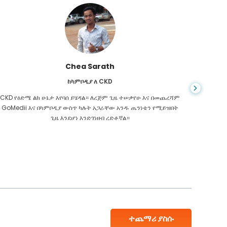
Chea Sarath
ከካምቦዲያ ለ CKD
CKD የዕድሜ ልክ ሁኔታ እየባሰ ይሄዳል። ለረጅም ጊዜ ተሠቃየሁ እና በመጨረሻም
መቼም ህይ
GoMedii እና በካምቦዲያ ውስጥ ካሉት አጋራቸው አንዱ ጤንነቴን የሚይዝበት
ስመረመር ፣
ጊዜ እንደሆነ እንድገነዘብ ረድቶኛል።
እንዳለብኝ
ተጨማሪ ያስሱ