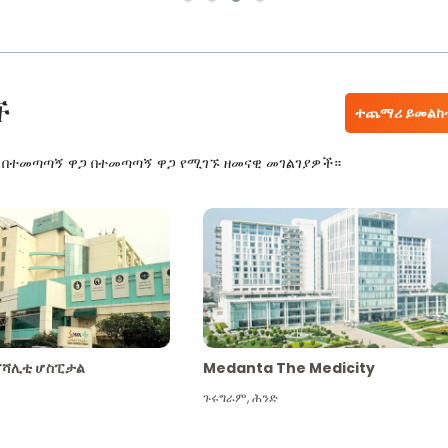
ች
ተጨማሪ ይመልከ
ር በተመጣጣኝ ዋጋ በተመጣጣኝ ዋጋ የሚገኙ ዘመናዊ መገልገያዎች።
ፔሻሊቲ ሆስፒታል
Medanta The Medicity
ጉሩግራም
,
ሕንድ