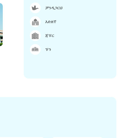
ቻንዲጋርህ
እድለኛ
ጃፑር
ፑን