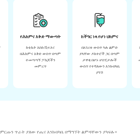
የሕክምና እቅድ ማውጣት
ከችግር ነጻ የሆነ ህክምና
ና
ከቲኬት እስከ ቪዛ እና
በአገሪቱ ውስጥ ካሉ ልምድ
በሕክምና እቅድ ውስጥ በጣም
ያላቸው ዶክተሮች ጋር በጣም
ተመጣጣኝ ፓኬጆችን
ታዋቂ በሆኑ ሆስፒታሎች
መምረጥ
ውስጥ የተሻለውን እንክብካቤ
ያግኙ
 ምርጡን ጥራት ያለው የጤና እንክብካቤ በማግኘት ልምዳቸውን ያካፍሉ።