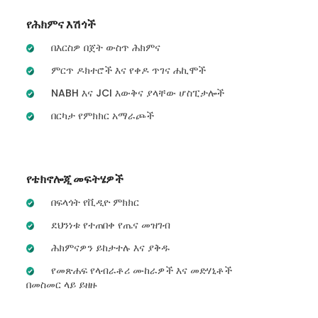
የሕክምና እሽጎች
በእርስዎ በጀት ውስጥ ሕክምና
ምርጥ ዶክተሮች እና የቀዶ ጥገና ሐኪሞች
NABH እና JCI እውቅና ያላቸው ሆስፒታሎች
በርካታ የምክክር አማራጮች
የቴክኖሎጂ መፍትሄዎች
በፍላጎት የቪዲዮ ምክክር
ደህንነቱ የተጠበቀ የጤና መዝገብ
ሕክምናዎን ይከታተሉ እና ያቅዱ
የመጽሐፍ የላብራቶሪ ሙከራዎች እና መድሃኒቶች
በመስመር ላይ ይዘዙ