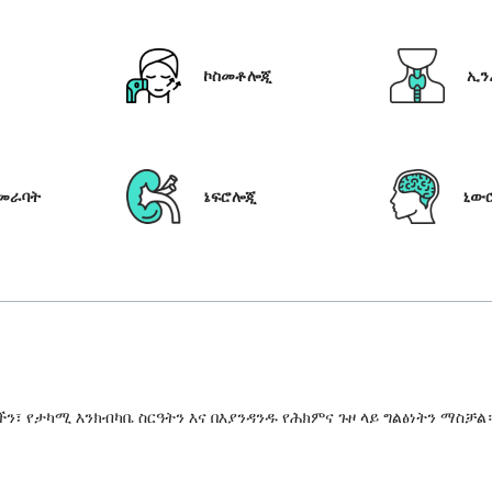
ኮስመቶሎጂ
ኢን
የመራባት
ኔፍሮሎጂ
ኒው
 የታካሚ እንክብካቤ ስርዓትን እና በእያንዳንዱ የሕክምና ጉዞ ላይ ግልፅነትን ማስቻል