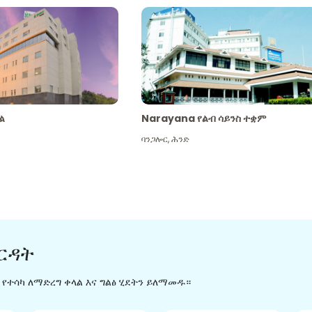
ል
Narayana የልብ ሳይንስ ተቋም
ባንጋሎር
,
ሕንድ
ርዳት
ን የተሳካ ለማድረግ ቀላል እና ግልፅ ሂደትን ይለማመዱ።