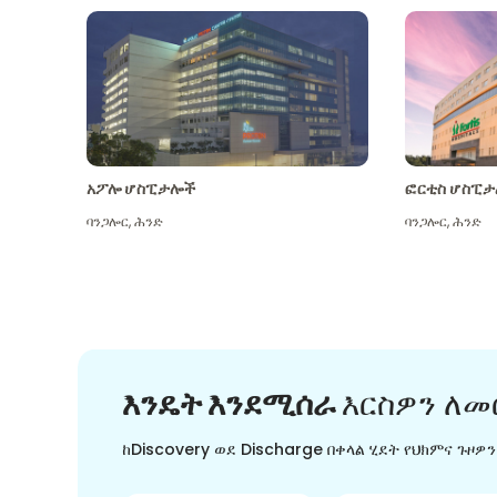
አፖሎ ሆስፒታሎች
ፎርቲስ ሆስፒታ
ባንጋሎር
,
ሕንድ
ባንጋሎር
,
ሕንድ
እንዴት እንደሚሰራ
እርስዎን ለመ
ከDiscovery ወደ Discharge በቀላል ሂደት የህክምና ጉዞዎ