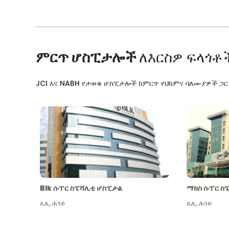
ምርጥ ሆስፒታሎች
ለእርስዎ ፍላጎቶ
JCI እና NABH የታወቁ ሆስፒታሎች ከምርጥ የህክምና ባለሙያዎች ጋ
Blk ሱፐር ስፔሻሊቲ ሆስፒታል
ማክስ ሱፐር ስ
ዴሊ
,
ሕንድ
ዴሊ
,
ሕንድ