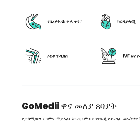
የባሪያትሪክ ቀዶ ጥገና
ካርዲዮሎጂ
ኦርቶፔዲክስ
IVF እና 
GoMedii
ዋና መለያ ጸባያት
የታካሚውን ህክምና ማቃለል፣ እንዲሁም በቴክኖሎጂ የተደገፈ መፍትሄዎችን፣