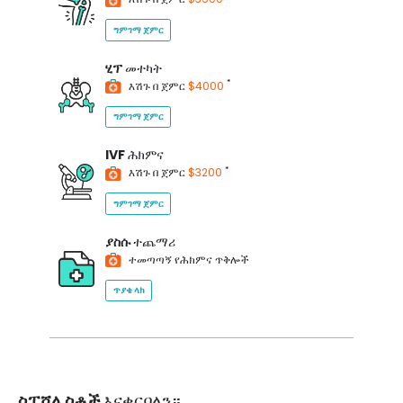
ግምገማ ጀምር
ሂፕ
መተካት
*
እሽጉ በ ጀምር
$4000
ግምገማ ጀምር
IVF
ሕክምና
*
እሽጉ በ ጀምር
$3200
ግምገማ ጀምር
ያስሱ
ተጨማሪ
ተመጣጣኝ የሕክምና ጥቅሎች
ጥያቄ ላክ
ስፔሻሊስቶች
እናቀርባለን።