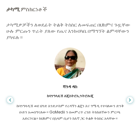
ታካሚ
ምስክርነቶች
ታካሚዎቻችን ለወደፊት ትልቅ ትስስር ለመፍጠር በህክምና ጉዟቸው
ሁሉ ምርጡን ጥራት ያለው የጤና እንክብካቤ በማግኘት ልምዳቸውን
ያካፍሉ።
ሻንዳ ዳስ
ከባንግላዴሽ ለጂስትሮኢንትሮሎጂ
ከባንግላዲሽ ወደ ህንድ እንድታከም የረዳኝን ልጄን እና ጎሜዲ የተባለውን ድንቅ
ቡድን አመሰግናለው። GoMedii ን በመምረጥ ረገድ ትክክለኛውን ምርጫ
አድርገናል። ከህክምና በኋላም ቢሆን ከእኛ ጋር ትልቅ ትስስር አላቸው።