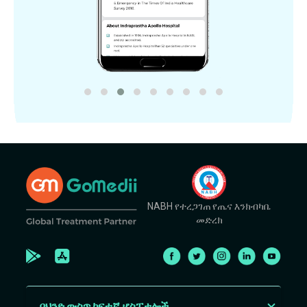
NABH የተረጋገጠ የጤና እንክብካቤ
መድረክ
በህንድ ውስጥ ከፍተኛ ሆስፒታሎች