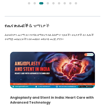
የጤና ጽሑፎች
& ዝማኔዎች
ሕይወትዎን ጤናማ እና የተሻለ ለማድረግ ስለ ሕክምና፣ ሂደቶች፣ ሁኔታዎች እና ሌሎች
ተዛማጅ መስፈርቶችን በተመለከተ ወቅታዊ መረጃ ያግኙ።
Angioplasty and Stent in India: Heart Care with
Advanced Technology