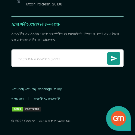
Uttar Pradesh, 201301
ለጋዜጣችን ደንበኝነት ይመዝገቡ
ለጤናችን እና ለአካል ብቃት ጥቆማችን ነፃ የደንበኝነት ምዝገባን ያግኙ እና ከቅርብ
ጊዜ አቅርቦቶቻችን ጋር ይከታተሉ
Refund/Return/Exchange Policy
የ ግል የሆነ
|
ውሎች እና ሁኔታዎች
© 2023 GoMedii. መብቱ በህግ የተጠበቀ ነው