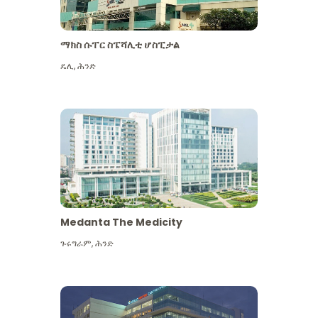
ማክስ ሱፐር ስፔሻሊቲ ሆስፒታል
ዴሊ
,
ሕንድ
Medanta The Medicity
ጉሩግራም
,
ሕንድ