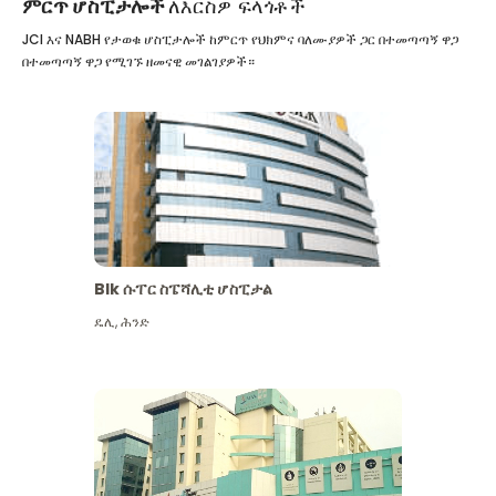
ምርጥ ሆስፒታሎች
ለእርስዎ ፍላጎቶች
JCI እና NABH የታወቁ ሆስፒታሎች ከምርጥ የህክምና ባለሙያዎች ጋር በተመጣጣኝ ዋጋ
በተመጣጣኝ ዋጋ የሚገኙ ዘመናዊ መገልገያዎች።
Blk ሱፐር ስፔሻሊቲ ሆስፒታል
ዴሊ
,
ሕንድ