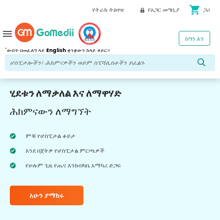
shopping_cart
የትራክ ትዕዛዝ
የአጋር መግቢያ
ጋሪ
menu
ስግን እን
*
ውስጥ በመፈለግ ላይ
English
ቋንቋውን ከላይ ቀይር።
ሂደቱን ለማቃለል እና ለማዋሃድ
ሕክምናውን ለማግኘት
ምቹ የሆስፒታል ቆይታ
እንደ በጀትዎ የሆስፒታል ምርጫዎች
የሁሉም ጊዜ የጤና እንክብካቤ አማካሪ ድጋፍ
አሁን ያማክሩ