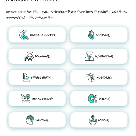
በሀገሪቱ ውስጥ ካሉ ምርጥ የጤና እንክብካቤዎች ለመምረጥ ከሁሉም የሕክምና ሂደቶች ጋር
ተመጣጣኝ የሕክምና አማራጮች።
የባሪያትሪክ ቀዶ ጥገና
ካርዲዮሎጂ
ኮስመቶሎጂ
ኢንዶክሪኖሎጂ
የማህፀን ህክምና
ኦርቶፔዲክስ
IVF እና የመራባት
ኔፍሮሎጂ
ኒውሮሎጂ
ኦንኮሎጂ