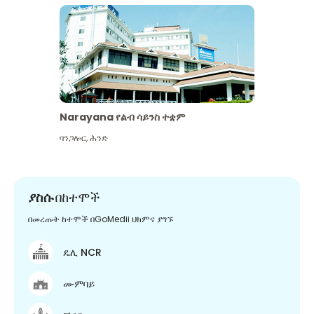
Narayana የልብ ሳይንስ ተቋም
ባንጋሎር
,
ሕንድ
ያስሱ
በከተሞች
በመረጡት ከተሞች በGoMedii ህክምና ያግኙ
ዴሊ NCR
ሙምባይ