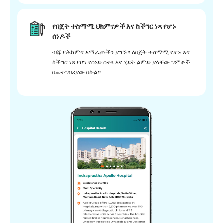
የበጀት ተስማሚ ህክምናዎች እና ከችግር ነጻ የሆኑ
ሰነዶች
ብጁ የሕክምና አማራጮችን ያግኙ። ለበጀት ተስማሚ የሆኑ እና
ከችግር ነጻ የሆነ የሰነድ ሰቀላ እና ሂደት ልምድ ያላቸው ግምቶች
በመተግበሪያው በኩል።