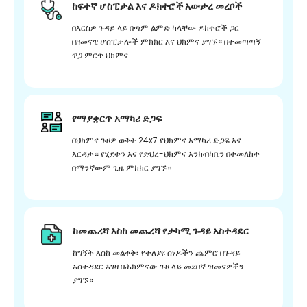
ከፍተኛ ሆስፒታል እና ዶክተሮች አውታረ መረቦች
በእርስዎ ጉዳይ ላይ በጣም ልምድ ካላቸው ዶክተሮች ጋር
በዘመናዊ ሆስፒታሎች ምክክር እና ህክምና ያግኙ። በተመጣጣኝ
ዋጋ ምርጥ ህክምና.
የማያቋርጥ አማካሪ ድጋፍ
በህክምና ጉዞዎ ወቅት 24x7 የህክምና አማካሪ ድጋፍ እና
እርዳታ። የሂደቱን እና የድህረ-ህክምና እንክብካቤን በተመለከተ
በማንኛውም ጊዜ ምክክር ያግኙ።
ከመጨረሻ እስከ መጨረሻ የታካሚ ጉዳይ አስተዳደር
ከግኝት እስከ መልቀቅ፣ የተለያዩ ሰነዶችን ጨምሮ በጉዳይ
አስተዳደር እገዛ በሕክምናው ጉዞ ላይ መደበኛ ዝመናዎችን
ያግኙ።