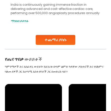
India is continuously gaining immense traction in
delivering advanced and cost-effective cardiac care,
performing over 500,000 angioplasty procedures annually
with a success rate exceeding 90%. Patients across the
ማንበብ ይቀጥሉ
globe are searching for treatments like angioplasty and
stent placement in Indian hospitals, owing to the
combination of high-quality care and affordability.
Studies, such as one published
ተጨማሪ ያስሱ
Continue Reading
የጤና ጥበቃ
ውይይቶች
ግምገማዎች እና አስፈላጊ ውይይት ከአገሪቱ በጣም ልምድ ካላቸው ዶክተሮች እና የህክምና
ባለሙያዎች ጋር ከታካሚ አስተያየቶች ጋር በመድረክ ላይ።