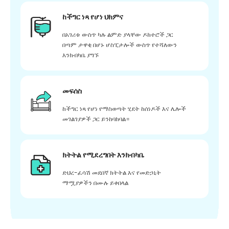
ከችግር ነጻ የሆነ ህክምና
በአገሪቱ ውስጥ ካሉ ልምድ ያላቸው ዶክተሮች ጋር
በጣም ታዋቂ በሆኑ ሆስፒታሎች ውስጥ የተሻለውን
እንክብካቤ ያግኙ
መፍሰስ
ከችግር ነጻ የሆነ የማስወጣት ሂደት ከሰነዶች እና ሌሎች
መገልገያዎች ጋር ይንከባከባል።
ክትትል የሚደረግበት እንክብካቤ
ድህረ-ፈሳሽ መደበኛ ክትትል እና የመድኃኒት
ማሟያዎችን በሙሉ ይቀበላል