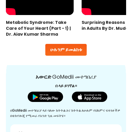
Metabolic Syndrome: Take
Surprising Reasons fo
Care of Your Heart (Part - 1) |
in Adults By Dr. Mudas
Dr. Ajay Kumar Sharma
ሁሉንም ይመልከቱ
አውርድ
GoMedii መተግበሪያ
በ ላይ ይገኛል።
በGoMedii መተግበሪያ ላይ ባለው ክትትል እና ክትትል ለሁሉም የህክምና ፍላጎቶችዎ
በቴክኖሎጂ የሚመራ የአንድ ጊዜ መፍትሄ።