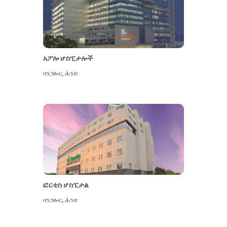
አፖሎ ሆስፒታሎች
ባንጋሎር
,
ሕንድ
ተጨማሪ ይመልከቱ
ፎርቲስ ሆስፒታል
ባንጋሎር
,
ሕንድ