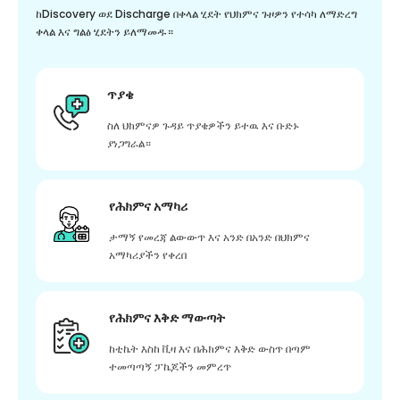
ከDiscovery ወደ Discharge በቀላል ሂደት የህክምና ጉዞዎን የተሳካ ለማድረግ
ቀላል እና ግልፅ ሂደትን ይለማመዱ።
ጥያቄ
ስለ ህክምናዎ ጉዳይ ጥያቄዎችን ይተዉ እና ቡድኑ
ያነጋግራል።
የሕክምና አማካሪ
ታማኝ የመረጃ ልውውጥ እና አንድ በአንድ በህክምና
አማካሪያችን የቀረበ
የሕክምና እቅድ ማውጣት
ከቲኬት እስከ ቪዛ እና በሕክምና እቅድ ውስጥ በጣም
ተመጣጣኝ ፓኬጆችን መምረጥ