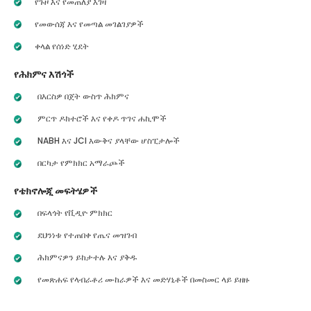
የጉዞ እና የመጠለያ እገዛ
የመውሰጃ እና የመጣል መገልገያዎች
ቀላል የሰነድ ሂደት
የሕክምና እሽጎች
በእርስዎ በጀት ውስጥ ሕክምና
ምርጥ ዶክተሮች እና የቀዶ ጥገና ሐኪሞች
NABH እና JCI እውቅና ያላቸው ሆስፒታሎች
በርካታ የምክክር አማራጮች
የቴክኖሎጂ መፍትሄዎች
በፍላጎት የቪዲዮ ምክክር
ደህንነቱ የተጠበቀ የጤና መዝገብ
ሕክምናዎን ይከታተሉ እና ያቅዱ
የመጽሐፍ የላብራቶሪ ሙከራዎች እና መድሃኒቶች በመስመር ላይ ይዘዙ