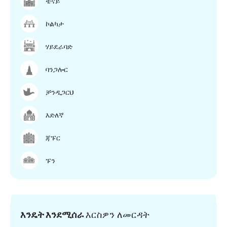
ቼናይ
ኮልካታ
ሃይደራባድ
ባንጋሎር
ቻንዲጋርህ
እድለኛ
ጃፑር
ፑን
እንዴት እንደሚሰራ
እርስዎን ለመርዳት