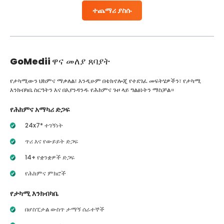
ተጨማሪ ያስሱ
GoMedii
ዋና መለያ ጸባያት
የታካሚውን ህክምና ማቃለል፣ እንዲሁም በቴክኖሎጂ የተደገፈ መፍትሄዎችን፣ የታካሚ
እንክብካቤ ስርዓትን እና በእያንዳንዱ የሕክምና ጉዞ ላይ ግልፅነትን ማስቻል።
የሕክምና አማካሪ ድጋፍ
24x7* ተገኝነት
ጥሪ እና የውይይት ድጋፍ
14+ የቋንቋዎች ድጋፍ
የሕክምና ምክሮች
የታካሚ እንክብካቤ
በሆስፒታል ውስጥ ታማኝ ሰራተኞች